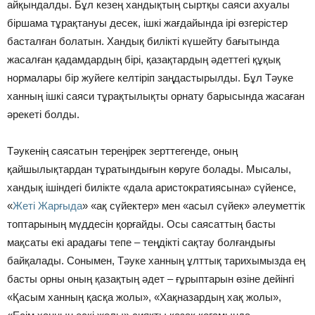
айқындалды. Бұл кезең хандықтың сыртқы саяси ахуалы
біршама тұрақтануы десек, ішкі жағдайында ірі өзгерістер
басталған болатын. Хандық билікті күшейту бағытында
жасалған қадамдардың бірі, қазақтардың әдеттегі құқық
нормалары бір жуйеге келтіріп заңдастырылды. Бұл Тәуке
ханның ішкі саяси тұрақтылықты орнату барысында жасаған
әрекеті болды.
Тәукенің саясатын тереңірек зерттегенде, оның
қайшылықтардан тұратындығын көруге болады. Мысалы,
хандық ішіндегі билікте «дала аристократиясына» сүйенсе,
«
Жеті Жарғыда
» «ақ сүйектер» мен «асыл сүйек» әлеуметтік
топтарының мүддесін қорғайды. Осы саясаттың басты
мақсаты екі арадағы тепе – теңдікті сақтау болғандығы
байқалады. Сонымен, Тәуке ханның ұлттық тарихымызда ең
басты орны оның қазақтың әдет – ғұрыптарын өзіне дейінгі
«Қасым ханның қасқа жолы», «Хақназардың хақ жолы»,