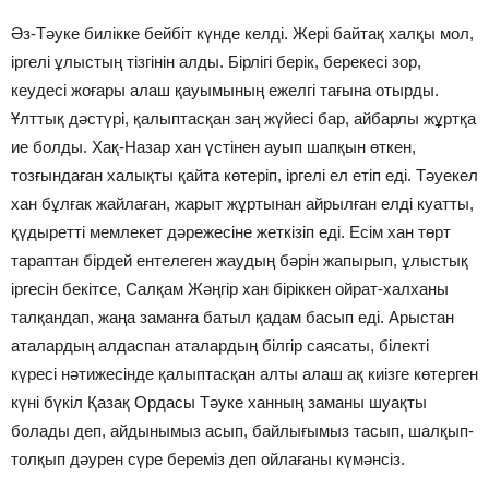
Әз-Тәуке билікке бейбіт күнде келді. Жері байтақ халқы мол,
іргелі ұлыстың тізгінін алды. Бірлігі берік, берекесі зор,
кеудесі жоғары алаш қауымының ежелгі тағына отырды.
Ұлттық дәстүрі, қалыптасқан заң жүйесі бар, айбарлы жұртқа
ие болды. Хақ-Назар хан үстінен ауып шапқын өткен,
тозғындаған халықты қайта көтеріп, іргелі ел етіп еді. Тәуекел
хан бұлғак жайлаған, жарыт жұртынан айрылған елді куатты,
қүдыретті мемлекет дәрежесіне жеткізіп еді. Есім хан төрт
тараптан бірдей ентелеген жаудың бәрін жапырып, ұлыстық
іргесін бекітсе, Салқам Жәңгір хан біріккен ойрат-халханы
талқандап, жаңа заманға батыл қадам басып еді. Арыстан
аталардың алдаспан аталардың білгір саясаты, білекті
күресі нәтижесінде қалыптасқан алты алаш ақ киізге көтерген
күні бүкіл Қазақ Ордасы Тәуке ханның заманы шуақты
болады деп, айдынымыз асып, байлығымыз тасып, шалқып-
толқып дәурен сүре береміз деп ойлағаны күмәнсіз.