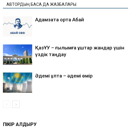
АВТОРДЫҢ БАСҚА ДА ЖАЗБАЛАРЫ
Адамзатқа ортақ Абай
ҚазҰУ – ғылымға құштар жандар үшін
үздік таңдау
Әдемі ұлтқа – әдемі өмір
ПІКІР ҚАЛДЫРУ