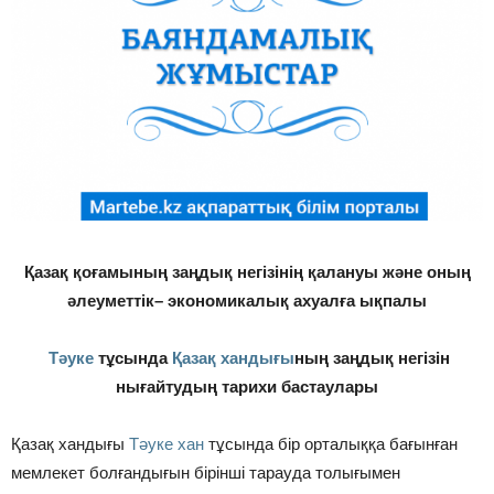
Қазақ қоғамының заңдық негізінің қалануы және оның
әлеуметтік– экономикалық ахуалға ықпалы
Тәуке
тұсында
Қазақ хандығы
ның заңдық негізін
нығайтудың
тарихи бастаулары
Қазақ хандығы
Тәуке хан
тұсында бір орталыққа бағынған
мемлекет болғандығын бірінші тарауда толығымен