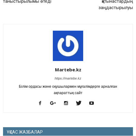
таныстырылымы өтеді
қатынастардың
заңдастырылуы
Martebe.kz
https://martebe.kz
Білім ордасы және оқушылармен мұғалімдерге арналған
ақпараттық сайт
ҰҚСАС ЖАЗБАЛАР