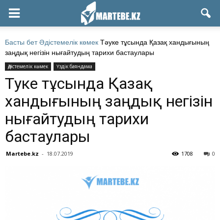
Басты бет
Әдістемелік көмек
Тәуке тұсында Қазақ хандығының
заңдық негізін нығайтудың тарихи бастаулары
Әдістемелік көмек
Үздік баяндама
Тәуке тұсында Қазақ
хандығының заңдық негізін
нығайтудың тарихи
бастаулары
Martebe.kz
-
18.07.2019
1708
0