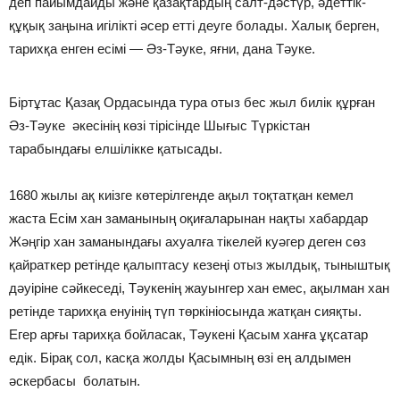
деп пайымдайды және қазақтардың салт-дәстүр, әдеттік-
құқық заңына игілікті әсер етті деуге болады. Халық берген,
тарихқа енген есімі — Әз-Тәуке, яғни, дана Тәуке.
Біртұтас Қазақ Ордасында тура отыз бес жыл билік құрған
Әз-Тәуке әкесінің көзі тірісінде Шығыс Түркістан
тарабындағы елшілікке қатысады.
1680 жылы ақ киізге көтерілгенде ақыл тоқтатқан кемел
жаста Есім хан заманының оқиғаларынан нақты хабардар
Жәңгір хан заманындағы ахуалға тікелей куәгер деген сөз
қайраткер ретінде қалыптасу кезеңі отыз жылдық, тыныштық
дәуіріне сәйкеседі, Тәукенің жауынгер хан емес, ақылман хан
ретінде тарихқа енуінің түп төркініосында жатқан сияқты.
Егер арғы тарихқа бойласак, Тәукені Қасым ханға ұқсатар
едік. Бірақ сол, касқа жолды Қасымның өзі ең алдымен
әскербасы болатын.