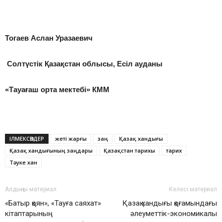
Тогаев Аслан Уразаевич
Солтүстік Қазақстан облысы, Есiл ауданы
«Тауағаш орта мектебі» КММ
ІЛМЕКСӨЗДЕР
жеті жарғы
заң
Қазақ хандығы
Қазақ хандығының заңдары
Қазақстан тарихы
тарих
Тәуке хан
Алдыңғы материал
Келесі материал
«Батыр қоян», «Тауға саяхат»
Қазақ хандығы қоғамындағы
кітаптарының
әлеуметтік-экономикалық