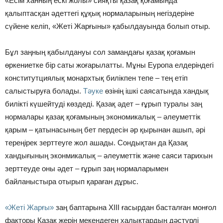
«Есім ханның ескі жолы» сияқты қазақ қоғамында
қалыптасқан әдеттегі құқық нормаларының негіздеріне
сүйене келіп, «Жеті Жарғыны» қабылдауында болып отыр.
Бұл заңның қабылдануы сол замандағы қазақ қоғамын
өркениетке бір саты жоғарылатты. Мұны Еуропа елдеріндегі
конститутциялық монархтық билікпен тепе – тең етіп
салыстыруға болады.
Тәуке
өзінің ішкі саясатында хандық
билікті күшейтуді көздеді. Қазақ әдет – ғұрып туралы заң
нормалары қазақ қоғамының экономикалық – әлеуметтік
қарым – қатынасының бет пердесін әр қырынан ашып, әрі
тереңірек зерттеуге жол ашады. Сондықтан да Қазақ
хандығының эконмикалық – әлеуметтік және саяси тарихын
зерттеуде оны әдет – ғұрып заң нормаларымен
байланыстыра отырып қараған дұрыс.
«Жеті Жарғы»
заң баптарына XIII ғасырдан басталған монғол
факторы Қазақ жерін мекендеген халықтардың дәстүрлі