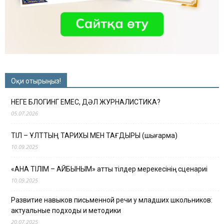
Оқи отырыңыз!
НЕГЕ БЛОГИНГ ЕМЕС, ДӘЛ ЖУРНАЛИСТИКА?
05.07.2026
ТІЛ – ҰЛТТЫҢ ТАРИХЫ МЕН ТАҒДЫРЫ (шығарма)
10.09.2025
«АНА ТІЛІМ – АЙБЫНЫМ» атты тілдер мерекесінің сценариі
10.09.2025
Развитие навыков письменной речи у младших школьников:
актуальные подходы и методики
20.07.2025