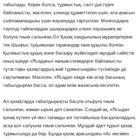
табылады. Керек болса, тұрмыстық, салт-дәстүрге
байланысты, мәселен, үлкенді құрметтеген үшін, ата-анасын
сыйламағандығы үшін жауапқада тартылған. Монғолдарға
тәуелді тайпалардан шыққандарға үлкен лауазымға ие
болуға тиым салынған.Ол Қазақ хандығының мұрагерлеріне
тек Шыңғыс тұқымынан тарағандар ғана құқылы болған.
Қылмыстық құқық және басқару жүйесіндегі мұндай сәйестік
оның ішінде «Ясадағы» наным-сенімдерге байланысты
тұтастары қазақтардың жай тұрмысындағы түсінігінде де
сақталмаған. Мәселен, «Ясада» кімде кім әсер басының
табылдырған басса, ол адам өлім жазасына кесілетін.
Ал қазақтарда табалдырықты басуға отыруға тиым
салынған, жаман ырым деп саналған. Сондай-ақ, «Ясыда»
қонақ күткен үй иесі тағамды өзі татпайынша басқалалардың
асқа қол салуына тиым салынған. Мұндай әдет-ғұрып қазақ
тұрмысында да бар. Бұнда қазақ арасындағы «Ас иесімен