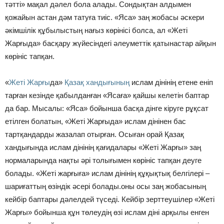
тәтті» мақал дәлел бола алады. Сондықтан алдымен
қожайын астан дәм татуға тиіс. «Яса» заң жобасы әскери
әкімшілік құбылыстың нағыз көрінісі болса, ал «Жеті
Жарғыда» басқару жүйесіндегі әлеуметтік қатынастар айқын
көрініс тапқан.
«
Жеті Жарғы
да»
Қазақ хандығының
ислам дінінің етене еніп
тарған кезінде қабылданған «Ясаға» қайшы келетін баптар
да бар. Мысалы: «Яса» бойынша басқа дінге кіруге рұқсат
етілген болатын, «Жеті Жарғыда» ислам дінінен бас
тартқандарды жазалап отырған. Осыған орай Қазақ
хандығында ислам дінінің қағидалары «Жеті Жарғы» заң
нормаларында нақты әрі толығымен көрініс тапқан деуге
болады. «Жеті жарғыға» ислам дінінің құқықтық белгілері –
шариғаттың өзіндік әсері болады.оны осы заң жобасының
кейбір баптары дәлелдей түседі. Кейбір зерттеушілер «Жеті
Жарғы» бойынша құн төлеудің өзі ислам діні арқылы енген