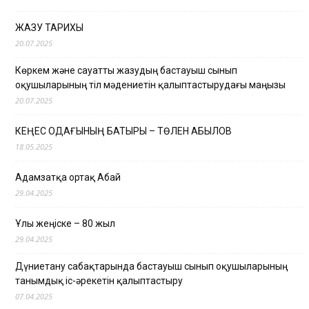
ЖАЗУ ТАРИХЫ
20.07.2025
Көркем және сауатты жазудың бастауыш сынып
оқушыларының тіл мәдениетін қалыптастырудағы маңызы
20.07.2025
КЕҢЕС ОДАҒЫНЫҢ БАТЫРЫ – ТӨЛЕН ҚАБЫЛОВ
18.05.2025
Адамзатқа ортақ Абай
29.04.2025
Ұлы жеңіске – 80 жыл
29.04.2025
Дүниетану сабақтарында бастауыш сынып оқушыларының
танымдық іс-әрекетін қалыптастыру
07.04.2025