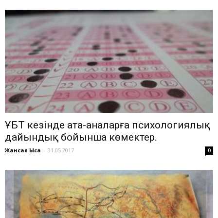
ҰБТ кезінде ата-аналарға психологиялық
дайындық бойынша көмектер.
Жансая Ысқақ
-
31.05.2017
0