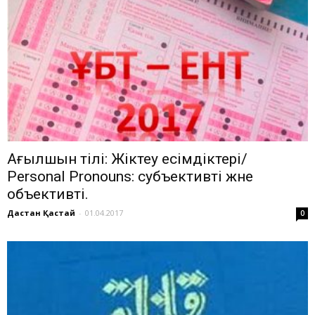
Ағылшын тілі: Жіктеу есімдіктері/
Personal Pronouns: субъективті және
объективті.
Дастан Қастай
-
01.04.2017
0