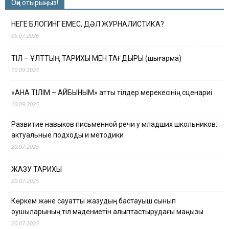
Оқи отырыңыз!
НЕГЕ БЛОГИНГ ЕМЕС, ДӘЛ ЖУРНАЛИСТИКА?
05.07.2026
ТІЛ – ҰЛТТЫҢ ТАРИХЫ МЕН ТАҒДЫРЫ (шығарма)
10.09.2025
«АНА ТІЛІМ – АЙБЫНЫМ» атты тілдер мерекесінің сценариі
10.09.2025
Развитие навыков письменной речи у младших школьников:
актуальные подходы и методики
20.07.2025
ЖАЗУ ТАРИХЫ
20.07.2025
Көркем және сауатты жазудың бастауыш сынып
оқушыларының тіл мәдениетін қалыптастырудағы маңызы
20.07.2025