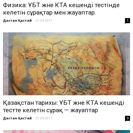
Физика: ҰБТ және КТА кешенді тестінде
келетін сұрақтар мен жауаптар.
Дастан Қастай
-
01.04.2017
1
Қазақстан тарихы: ҰБТ және КТА кешенді
тестте келетін сұрақ — жауаптар
Дастан Қастай
-
01.04.2017
0