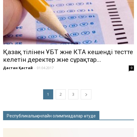
Қазақ тілінен ҰБТ және КТА кешенді тестте
келетін деректер және сұрақтар...
Дастан Қастай
-
01.04.2017
0
1
2
3
Республикалық онлайн олимпиадалар өтуде