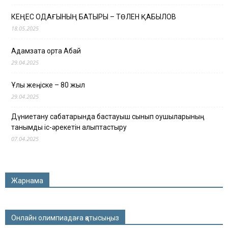
КЕҢЕС ОДАҒЫНЫҢ БАТЫРЫ – ТӨЛЕН ҚАБЫЛОВ
18.05.2025
Адамзатқа ортақ Абай
29.04.2025
Ұлы жеңіске – 80 жыл
29.04.2025
Дүниетану сабақтарында бастауыш сынып оқушыларының
танымдық іс-әрекетін қалыптастыру
07.04.2025
Жарнама
Онлайн олимпиадаға қатысыңыз