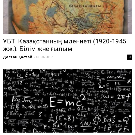
ҰБТ: Қазақстанның мәдениеті (1920-1945
жж.). Білім және ғылым
Дастан Қастай
-
06.04.2017
0