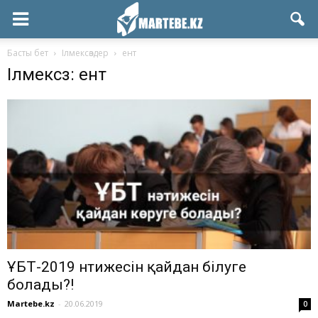
Басты бет
Ілмексөздер
ент
Ілмексөз: ент
ҰБТ-2019 нәтижесін қайдан білуге
болады?!
Martebe.kz
-
20.06.2019
0