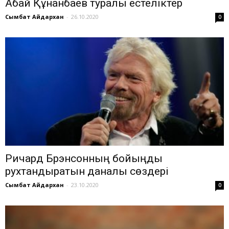
Абай Құнанбаев туралы естеліктер
Сымбат Айдархан
-
26.10.2020
0
Ричард Брэнсонның бойыңды
рухтандыратын даналық сөздері
Сымбат Айдархан
-
23.10.2020
0