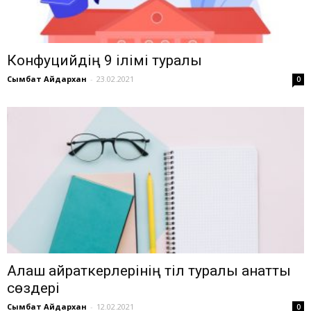
Конфуцийдің 9 ілімі туралы
Сымбат Айдархан
-
23.02.2021
0
Алаш қайраткерлерінің тіл туралы қанатты
сөздері
Сымбат Айдархан
-
12.02.2021
0