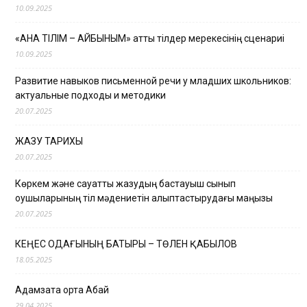
10.09.2025
«АНА ТІЛІМ – АЙБЫНЫМ» атты тілдер мерекесінің сценариі
10.09.2025
Развитие навыков письменной речи у младших школьников:
актуальные подходы и методики
20.07.2025
ЖАЗУ ТАРИХЫ
20.07.2025
Көркем және сауатты жазудың бастауыш сынып
оқушыларының тіл мәдениетін қалыптастырудағы маңызы
20.07.2025
КЕҢЕС ОДАҒЫНЫҢ БАТЫРЫ – ТӨЛЕН ҚАБЫЛОВ
18.05.2025
Адамзатқа ортақ Абай
29.04.2025