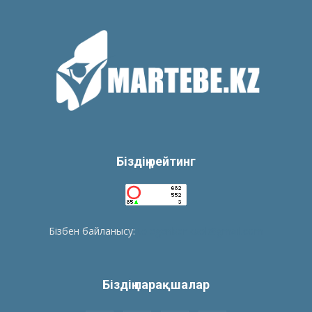
Біздің рейтинг
Бізбен байланысу:
tolegenberikbol@gmail.com
Біздің парақшалар