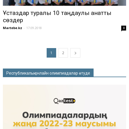
Ұстаздар туралы 10 таңдаулы қанатты
сөздер
Martebe.kz
-
17.09.2018
0
1
2
Республикалық онлайн олимпиадалар өтуде