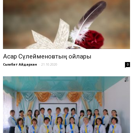
Асқар Сүлейменовтың ойлары
Сымбат Айдархан
-
21.10.2020
0