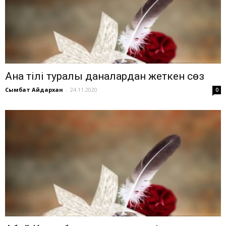
Ана тілі туралы даналардан жеткен сөз
Сымбат Айдархан
-
24.11.2020
0