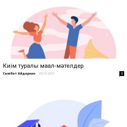
Киім туралы мақал-мәтелдер
Сымбат Айдархан
-
09.03.2021
0