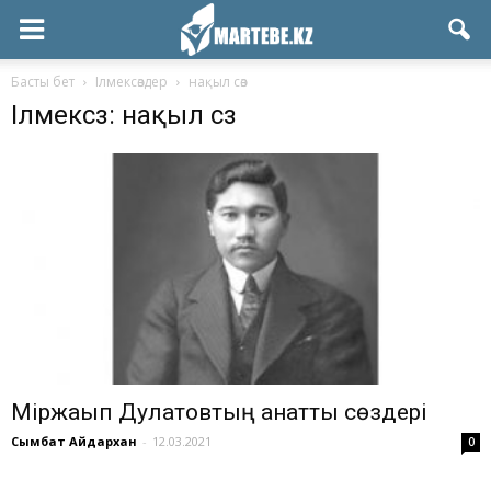
Басты бет
Ілмексөздер
нақыл сөз
Ілмексөз: нақыл сөз
Міржақып Дулатовтың қанатты сөздері
Сымбат Айдархан
-
12.03.2021
0