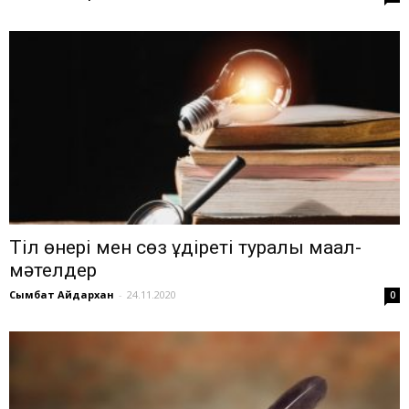
Тіл өнері мен сөз құдіреті туралы мақал-
мәтелдер
Сымбат Айдархан
-
24.11.2020
0