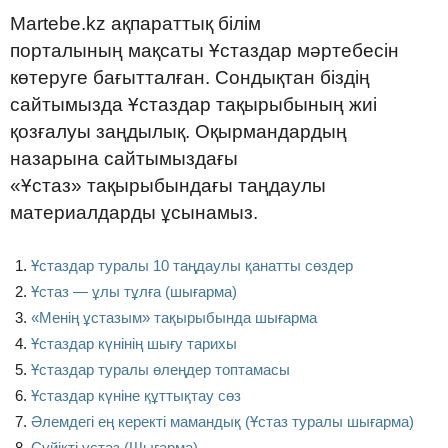
Martebe.kz ақпараттық білім
порталының мақсаты Ұстаздар мәртебесін
көтеруге бағытталған. Сондықтан біздің
сайтымызда Ұстаздар тақырыбының жиі
қозғалуы заңдылық. Оқырмандардың
назарына сайтымыздағы
«Ұстаз» тақырыбындағы таңдаулы
материалдарды ұсынамыз.
Ұстаздар туралы 10 таңдаулы қанатты сөздер
Ұстаз — ұлы тұлға (шығарма)
«Менің ұстазым» тақырыбында шығарма
Ұстаздар күнінің шығу тарихы
Ұстаздар туралы өлеңдер топтамасы
Ұстаздар күніне құттықтау сөз
Әлемдегі ең керекті мамандық (Ұстаз туралы шығарма)
Сүйікті ұстаз (Шығарма)