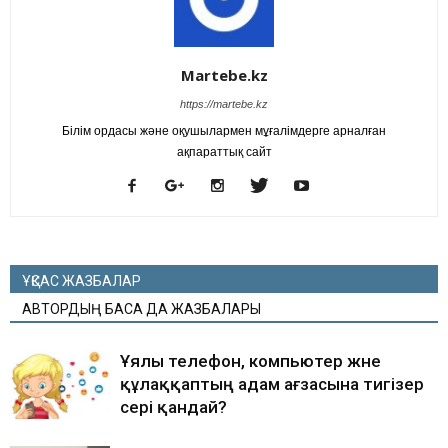
Martebe.kz
https://martebe.kz
Білім ордасы және оқушылармен мұғалімдерге арналған
ақпараттық сайт
ҰҚСАС ЖАЗБАЛАР
АВТОРДЫҢ БАСҚА ДА ЖАЗБАЛАРЫ
Ұялы телефон, компьютер және
құлаққаптың адам ағзасына тигізер
әсері қандай?