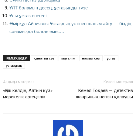
ҰЛТ боламын десең, ұстазыңды түзе
Ұлы ұстаз өнегесі
Өмірқұл Айниязов: Ұстаздың үстінен шағым айту — біздің
санамызда болған емес…
ІЛМЕКСӨЗДЕР
қанатты сөз
мұғалім
нақыл сөз
ұстаз
ұстаздық
Алдыңғы материал
Келесі материал
«Қош келдің, Алтын күз»
Кемел Тоқаев — детектив
мерекелік ертеңгілік
жанрының негізін қалаушы