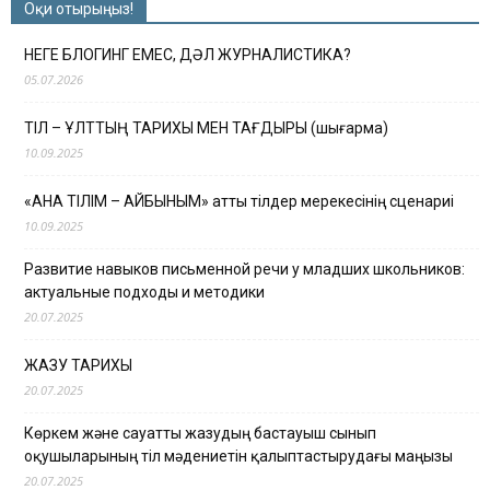
Оқи отырыңыз!
НЕГЕ БЛОГИНГ ЕМЕС, ДӘЛ ЖУРНАЛИСТИКА?
05.07.2026
ТІЛ – ҰЛТТЫҢ ТАРИХЫ МЕН ТАҒДЫРЫ (шығарма)
10.09.2025
«АНА ТІЛІМ – АЙБЫНЫМ» атты тілдер мерекесінің сценариі
10.09.2025
Развитие навыков письменной речи у младших школьников:
актуальные подходы и методики
20.07.2025
ЖАЗУ ТАРИХЫ
20.07.2025
Көркем және сауатты жазудың бастауыш сынып
оқушыларының тіл мәдениетін қалыптастырудағы маңызы
20.07.2025