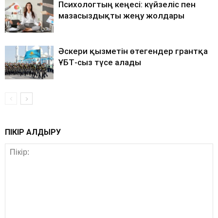
Психологтың кеңесі: күйзеліс пен
мазасыздықты жеңу жолдары
Әскери қызметін өтегендер грантқа
ҰБТ-сыз түсе алады
ПІКІР ҚАЛДЫРУ