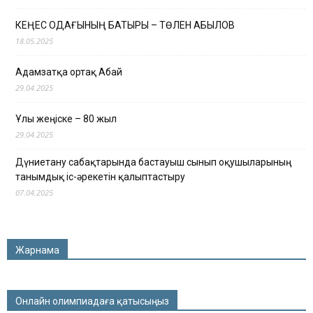
КЕҢЕС ОДАҒЫНЫҢ БАТЫРЫ – ТӨЛЕН ҚАБЫЛОВ
18.05.2025
Адамзатқа ортақ Абай
29.04.2025
Ұлы жеңіске – 80 жыл
29.04.2025
Дүниетану сабақтарында бастауыш сынып оқушыларының
танымдық іс-әрекетін қалыптастыру
07.04.2025
Жарнама
Онлайн олимпиадаға қатысыңыз