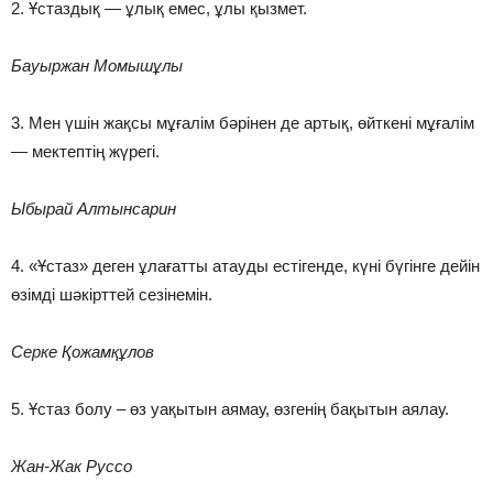
2. Ұстаздық — ұлық емес, ұлы қызмет.
Бауыржан Момышұлы
3. Мен үшін жақсы мұғалім бәрінен де артық, өйткені мұғалім
— мектептің жүрегі.
Ыбырай Алтынсарин
4. «Ұстаз» деген ұлағатты атауды естігенде, күні бүгінге дейін
өзімді шәкірттей сезінемін.
Серке Қожамқұлов
5. Ұстаз болу – өз уақытын аямау, өзгенің бақытын аялау.
Жан-Жак Руссо