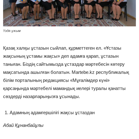
Үздік ұжым
Қазақ халқы ұстазын сыйлап, құрметтеген ел. «Ұстазы
жақсының ұстамы жақсы» деп адамға қарап, ұстазын
таныған. Біздің сайтымызда ұстаздар мәртебесін көтеру
мақсатында ашылған болатын. Martebe.kz республикалық
білім порталының редакциясы «Мұғалімдер күні»
қарсаңында мәртебелі мамандық иелері туралы қанатты
сөздерді назарларыңызға ұсынады.
Адамның адамгершілігі жақсы ұстаздан
Абай Құнанбайұлы