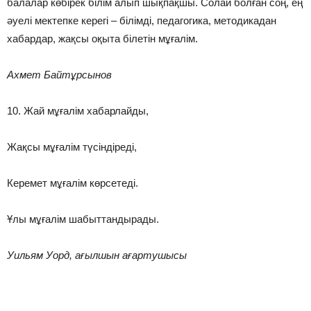
балалар көбірек білім алып шықпақшы. Солай болған соң, ең
әуелі мектепке керегі – білімді, педагогика, методикадан
хабардар, жақсы оқыта білетін мұғалім.
Ахмет Байтұрсынов
10. Жай мұғалім хабарлайды,
Жақсы мұғалім түсіндіреді,
Керемет мұғалім көрсетеді.
Ұлы мұғалім шабыттандырады.
Уильям Уорд, ағылшын ағартушысы