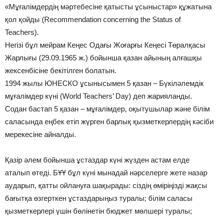
«Мұғалімдердің мәртебесіне қатысты ұсыныстар» құжатына
қол қойды (Recommendation concerning the Status of
Teachers).
Негізі бұл мейрам Кеңес Одағы Жоғарғы Кеңесі Төралқасы
Жарлығы (29.09.1965 ж.) бойынша қазан айының алғашқы
жексенбісіне бекітілген болатын.
1994 жылы ЮНЕСКО ұсынысымен 5 қазан – Бүкіләлемдік
мұғалімдер күні (World Teachers’ Day) деп жарияланды.
Содан бастап 5 қазан – мұғалімдер, оқытушылар және білім
саласында еңбек етіп жүрген барлық қызметкерлердің кәсіби
мерекесіне айналды.
Қазір әлем бойынша ұстаздар күні жүзден астам елде
аталып өтеді. БҰҰ бұл күні мынадай нәрселерге жете назар
аударып, қатты ойлануға шақырады: сіздің өміріңізді жақсы
бағытқа өзгерткен ұстаздарыңыз туралы; білім саласы
қызметкерлері үшін бөлінетін бюджет мөлшері туралы;