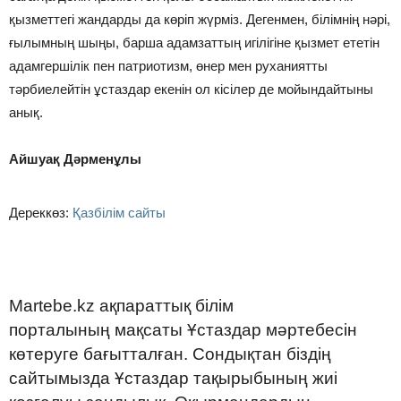
қызметтегі жандарды да көріп жүрміз. Дегенмен, білімнің нәрі,
ғылымның шыңы, барша адамзаттың игілігіне қызмет ететін
адамгершілік пен патриотизм, өнер мен руханиятты
тәрбиелейтін ұстаздар екенін ол кісілер де мойындайтыны
анық.
Айшуақ Дәрменұлы
Дереккөз:
Қазбілім сайты
Martebe.kz ақпараттық білім
порталының мақсаты Ұстаздар мәртебесін
көтеруге бағытталған. Сондықтан біздің
сайтымызда Ұстаздар тақырыбының жиі