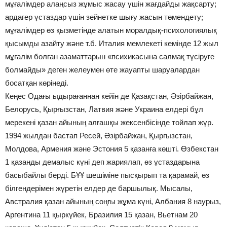
мұғалімдер алаңсыз жұмыс жасау үшін жағдайды жақсарту;
ардагер ұстаздар үшін зейнетке шығу жасын төмендету;
мұғалімдер өз қызметінде алатын моралдық-психологиялық
қысымды азайту және т.б. Италия мемлекеті кемінде 12 жыл
мұғалім болған азаматтарын «психикасына салмақ түсіруге
болмайды» деген желеумен өте жауапты шаруалардан
босатқан көрінеді.
Кеңес Одағы ыдырағаннан кейін де Қазақстан, Әзірбайжан,
Белорусь, Қырғызстан, Латвия және Украина елдері бұл
мерекені қазан айының алғашқы жексенбісінде тойлап жүр.
1994 жылдан бастап Ресей, Әзірбайжан, Қырғызстан,
Молдова, Армения және Эстония 5 қазанға көшті. Өзбекстан
1 қазанды демалыс күні деп жариялап, өз ұстаздарына
басыбайлы берді. БҰҰ шешіміне пысқырып та қарамай, өз
білгендерімен жүретін елдер де баршылық. Мысалы,
Австралия қазан айының соңғы жұма күні, Албания 8 наурыз,
Аргентина 11 қыркүйек, Бразилия 15 қазан, Вьетнам 20