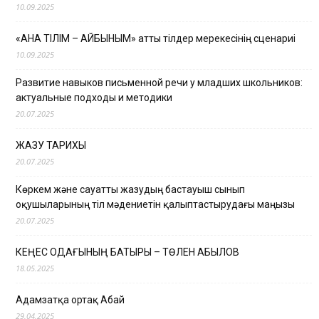
10.09.2025
«АНА ТІЛІМ – АЙБЫНЫМ» атты тілдер мерекесінің сценариі
10.09.2025
Развитие навыков письменной речи у младших школьников:
актуальные подходы и методики
20.07.2025
ЖАЗУ ТАРИХЫ
20.07.2025
Көркем және сауатты жазудың бастауыш сынып
оқушыларының тіл мәдениетін қалыптастырудағы маңызы
20.07.2025
КЕҢЕС ОДАҒЫНЫҢ БАТЫРЫ – ТӨЛЕН ҚАБЫЛОВ
18.05.2025
Адамзатқа ортақ Абай
29.04.2025