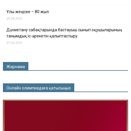
Ұлы жеңіске – 80 жыл
29.04.2025
Дүниетану сабақтарында бастауыш сынып оқушыларының
танымдық іс-әрекетін қалыптастыру
07.04.2025
Жарнама
Онлайн олимпиадаға қатысыңыз