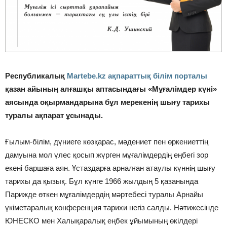
Республикалық
Martebe.kz ақпараттық білім порталы
қазан айының алғашқы аптасындағы «Мұғалімдер күні»
аясында оқырмандарына бұл мерекенің шығу тарихы
туралы ақпарат ұсынады.
Ғылым-білім, дүниеге көзқарас, мәдениет пен өркениеттің
дамуына мол үлес қосып жүрген мұғалімдердің еңбегі зор
екені баршаға аян. Ұстаздарға арналған атаулы күннің шығу
тарихы да қызық. Бұл күнге 1966 жылдың 5 қазанында
Парижде өткен мұғалімдердің мәртебесі туралы Арнайы
үкіметаралық конференция тарихи негіз салды. Нәтижесінде
ЮНЕСКО мен Халықаралық еңбек ұйымының өкілдері