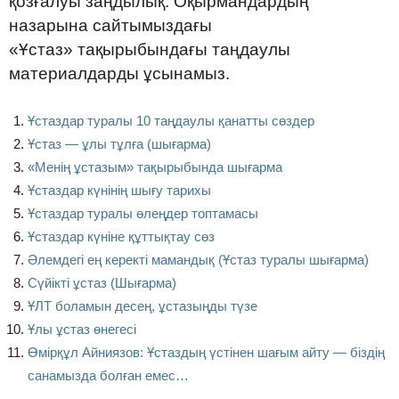
қозғалуы заңдылық. Оқырмандардың
назарына сайтымыздағы
«Ұстаз» тақырыбындағы таңдаулы
материалдарды ұсынамыз.
Ұстаздар туралы 10 таңдаулы қанатты сөздер
Ұстаз — ұлы тұлға (шығарма)
«Менің ұстазым» тақырыбында шығарма
Ұстаздар күнінің шығу тарихы
Ұстаздар туралы өлеңдер топтамасы
Ұстаздар күніне құттықтау сөз
Әлемдегі ең керекті мамандық (Ұстаз туралы шығарма)
Сүйікті ұстаз (Шығарма)
ҰЛТ боламын десең, ұстазыңды түзе
Ұлы ұстаз өнегесі
Өмірқұл Айниязов: Ұстаздың үстінен шағым айту — біздің
санамызда болған емес…