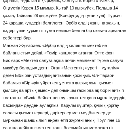
қараша, Үндістан 5 қыркүйек, Солтүстік Корея 9 мамыр,
Оңтүстік Корея 15 мамыр, Қытай 10 қыркүйек, Польша 14
қазан, Тайвань 28 қыркүйек (Конфуцидің туған күні), Түркия
24 қараша күндерін белгілеген. Әрбір елдің жанына жақын,
өздері үшін құрметті тұлға немесе белгілі бір оқиғаға арналған
себептері бар.
Мағжан Жұмабаев: «Әрбір елдің келешегі мектебіне
байланысты» дейді. «Темір канцлер» атанған Отто фон
Бисмарк «Мектеп салуға ақша аяған мемлекет түрме салуға
мәжбүр болады» депті. Оған «Мектептің жүрегі – мұғалім»
деген Ыбырай ұстаздың айтқанын қосыңыз. Әл-Фараби
бабамыз «Бір әріп үйреткен ұстазға қырық жыл қызмет
қылсаң да артық емес» деп оныншы ғасырда ақ бәрін айтып
тастапты. «Бүкіл бейнет пен ауырлық тек қана мұғалімдердің
басында» деуден аулақпыз. Қарулы күштер, құқық қорғау
саласы қызметкерлері, дәрігерлер мен медбикелер де
мұрнынан шаншылып еңбек етіп жүргені анық. Тәулігіне 16
сағатқа дейін қызметтен қолы босамайтын мемлекеттік