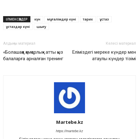
ІЛМЕКСӨЗДЕР
күн
мұғалімдер күні
тарих
ұстаз
ұстаздар күні
шығу
Алдыңғы материал
Келесі материал
«Болашаққа қамқорлық» атты қыз
Еліміздегі мереке күндер мен
балаларға арналған тренинг
атаулы күндер тізімі
Martebe.kz
https://martebe.kz