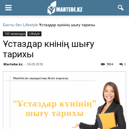
Басты бет
Lifestyle
Ұстаздар күнінің шығу тарихы
100 мамандық
Lifestyle
Ұстаздар күнінің шығу
тарихы
Martebe.kz
-
06.09.2018
7804
0