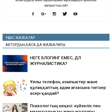
Білім ордасы және оқушылармен мұғалімдерге арналған
ақпараттық сайт
ҰҚСАС ЖАЗБАЛАР
АВТОРДЫҢ БАСҚА ДА ЖАЗБАЛАРЫ
НЕГЕ БЛОГИНГ ЕМЕС, ДӘЛ
ЖУРНАЛИСТИКА?
Ұялы телефон, компьютер және
құлаққаптың адам ағзасына тигізер
әсері қандай?
Психологтың кеңесі: күйзеліс пен
мазасыздықты жеңу жолдары