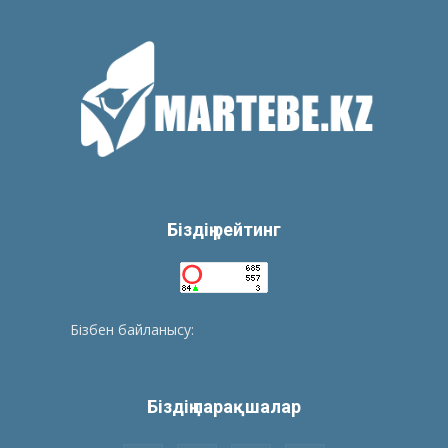
Біздің рейтинг
Бізбен байланысу:
tolegenberikbol@gmail.com
Біздің парақшалар