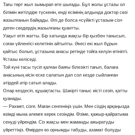
Тағы төрт жыл зымырап өте шығады. Бұл жолы ұстазы ол
білімін жетілдіре түскенін, енді есімінің алдында доктор сөзі
жазылғанын байқады. Әлі де болса «сүйікті ұстазым сіз»
деген сөздердің жазылғаны қуантты.
Уақыт өтіп жатты. Бір хатында жақсы бір қызбен танысып,
соған үйленгісі келетінін айтыпты. Әкесі екі жыл бұрын
қайтыс болып, ұстазына анасы ретінде тойға келуін өтініпті.
Ұстазы келіседі.
Той күні тасы түсіп қалған баяғы білезікті тағып, балаға
анасының иісін еске салатын дәл сол кезде сыйланған
әтірдей әтір сатып алады.
Олар кездесіп, құшақтасты. Шәкірті таныс иісті сезіп, қатты
қуанады.
— Рахмет, сізге. Маған сенгеніңіз үшін. Мен сіздің арқаңызда
өзімді мына әлемге керек сезіндім. Өзіме, қажыр-қайратыма
сенуді үйрендім. Сіз жақсы мен жаманды ажыратуды
үйреттіңіз. Өмірден өз орнымды табуды, азамат болуды