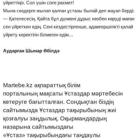
үйреттіңіз. Сол үшін сізге рахмет!
Мына сөздерге жылап қалған ұстазы былай деп жауап берді:
— Қателесесің. Қайта бұл дүниені дұрыс көзбен көруді маған
сен үйреткен едің. Сені кездестіргенше, адамгершілікті қалай
үйрету керектігін білмеген едім…
Аударған Шынар Әбілдә
Martebe.kz ақпараттық білім
порталының мақсаты Ұстаздар мәртебесін
көтеруге бағытталған. Сондықтан біздің
сайтымызда Ұстаздар тақырыбының жиі
қозғалуы заңдылық. Оқырмандардың
назарына сайтымыздағы
«Ұстаз» тақырыбындағы таңдаулы