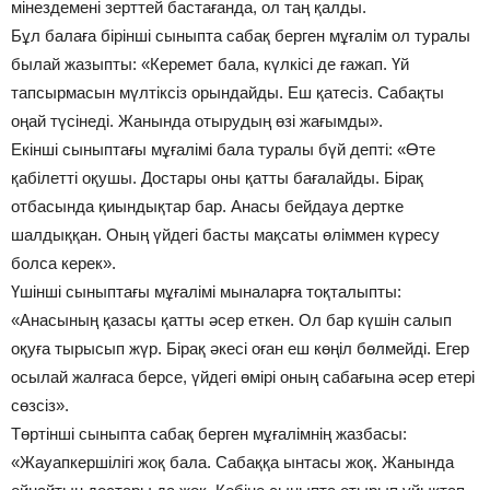
мінездемені зерттей бастағанда, ол таң қалды.
Бұл балаға бірінші сыныпта сабақ берген мұғалім ол туралы
былай жазыпты: «Керемет бала, күлкісі де ғажап. Үй
тапсырмасын мүлтіксіз орындайды. Еш қатесіз. Сабақты
оңай түсінеді. Жанында отырудың өзі жағымды».
Екінші сыныптағы мұғалімі бала туралы бүй депті: «Өте
қабілетті оқушы. Достары оны қатты бағалайды. Бірақ
отбасында қиындықтар бар. Анасы бейдауа дертке
шалдыққан. Оның үйдегі басты мақсаты өліммен күресу
болса керек».
Үшінші сыныптағы мұғалімі мыналарға тоқталыпты:
«Анасының қазасы қатты әсер еткен. Ол бар күшін салып
оқуға тырысып жүр. Бірақ әкесі оған еш көңіл бөлмейді. Егер
осылай жалғаса берсе, үйдегі өмірі оның сабағына әсер етері
сөзсіз».
Төртінші сыныпта сабақ берген мұғалімнің жазбасы:
«Жауапкершілігі жоқ бала. Сабаққа ынтасы жоқ. Жанында