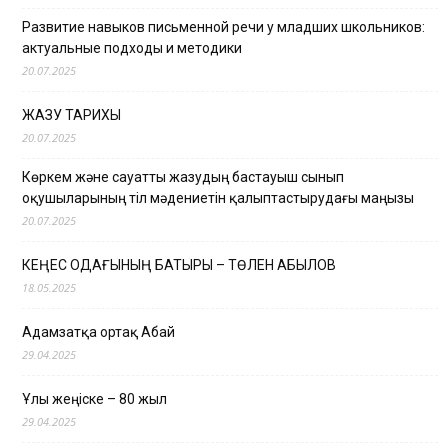
Развитие навыков письменной речи у младших школьников:
актуальные подходы и методики
20.07.2025
ЖАЗУ ТАРИХЫ
20.07.2025
Көркем және сауатты жазудың бастауыш сынып
оқушыларының тіл мәдениетін қалыптастырудағы маңызы
20.07.2025
КЕҢЕС ОДАҒЫНЫҢ БАТЫРЫ – ТӨЛЕН ҚАБЫЛОВ
18.05.2025
Адамзатқа ортақ Абай
29.04.2025
Ұлы жеңіске – 80 жыл
29.04.2025