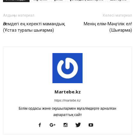
Алдыңғы материал
Келесі материал
Әлемдегі ең керекті мамандық
Менің елім-Мәңгілік ел!
(Ұстаз туралы шығарма)
(Шығарма)
Martebe.kz
https://martebe.kz
Білім ордасы және оқушылармен мұғалімдерге арналған
ақпараттық сайт