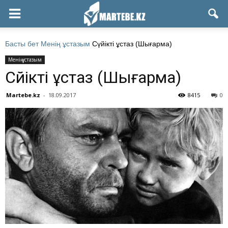
Басты бет
Менің ұстазым
Сүйікті ұстаз (Шығарма)
Менің ұстазым
Сүйікті ұстаз (Шығарма)
Martebe.kz
-
18.09.2017
8415
0