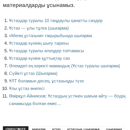
материалдарды ұсынамыз.
Ұстаздар туралы 10 таңдаулы қанатты сөздер
Ұстаз — ұлы тұлға (шығарма)
«Менің ұстазым» тақырыбында шығарма
Ұстаздар күнінің шығу тарихы
Ұстаздар туралы өлеңдер топтамасы
Ұстаздар күніне құттықтау сөз
Әлемдегі ең керекті мамандық (Ұстаз туралы шығарма)
Сүйікті ұстаз (Шығарма)
ҰЛТ боламын десең, ұстазыңды түзе
Ұлы ұстаз өнегесі
Өмірқұл Айниязов: Ұстаздың үстінен шағым айту — біздің
санамызда болған емес…
ІЛМЕКСӨЗДЕР
мұғалім
ұстаз
ұстаздық шығарма
шығарма