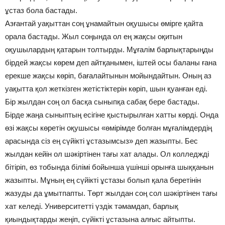
ұстаз бола бастады.
Азғантай уақыттан соң ұнамайтын оқушысы өмірге қайта
орала бастады. Жыл соңында ол ең жақсы оқитын
оқушылардың қатарын толтырды. Мұғалім барлықтарыңды
бірдей жақсы көрем деп айтқанымен, іштей осы баланы ғана
ерекше жақсы көріп, бағалайтынын мойындайтын. Оның аз
уақытта қол жеткізген жетістіктерін көріп, шын қуанған еді.
Бір жылдан соң ол басқа сыныпқа сабақ бере бастады.
Бірде жаңа сыныптың есігіне қыстырылған хатты көрді. Онда
өзі жақсы көретін оқушысы «өмірімде болған мұғалімдердің
арасында сіз ең сүйікті ұстазымсыз» деп жазыпты. Бес
жылдан кейін ол шәкіртінен тағы хат алады. Ол колледжді
бітіріп, өз тобында білімі бойынша үшінші орынға шыққанын
жазыпты. Мұның ең сүйікті ұстазы болып қала беретінін
жазуды да ұмытпапты. Төрт жылдан соң сол шәкіртінен тағы
хат келеді. Университетті үздік тәмамдап, барлық
қиындықтарды жеңіп, сүйікті ұстазына алғыс айтыпты.