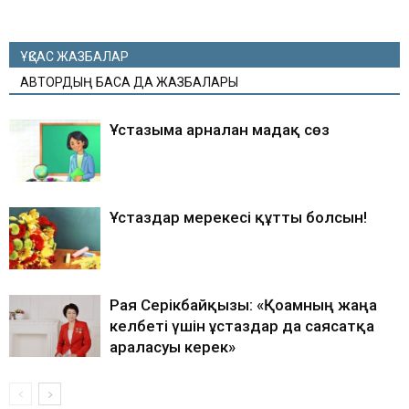
ҰҚСАС ЖАЗБАЛАР
АВТОРДЫҢ БАСҚА ДА ЖАЗБАЛАРЫ
Ұстазыма арналған мадақ сөз
Ұстаздар мерекесі құтты болсын!
Рая Серікбайқызы: «Қоғамның жаңа
келбеті үшін ұстаздар да саясатқа
араласуы керек»