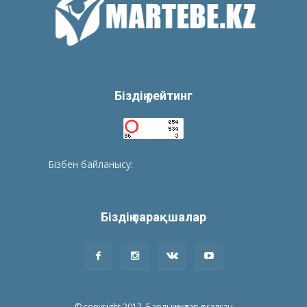
Біздің рейтинг
Бізбен байланысу:
tolegenberikbol@gmail.com
Біздің парақшалар
© copyright 2017. Барлық құқықтар қоғалған