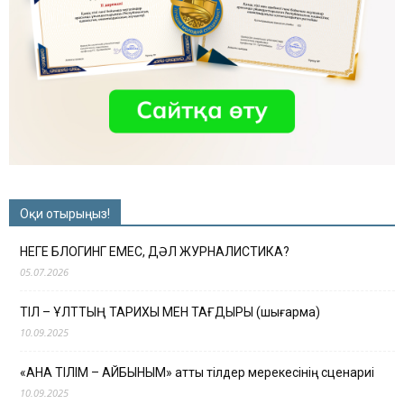
Оқи отырыңыз!
НЕГЕ БЛОГИНГ ЕМЕС, ДӘЛ ЖУРНАЛИСТИКА?
05.07.2026
ТІЛ – ҰЛТТЫҢ ТАРИХЫ МЕН ТАҒДЫРЫ (шығарма)
10.09.2025
«АНА ТІЛІМ – АЙБЫНЫМ» атты тілдер мерекесінің сценариі
10.09.2025