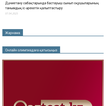
Дүниетану сабақтарында бастауыш сынып оқушыларының
танымдық іс-әрекетін қалыптастыру
07.04.2025
Жарнама
Онлайн олимпиадаға қатысыңыз