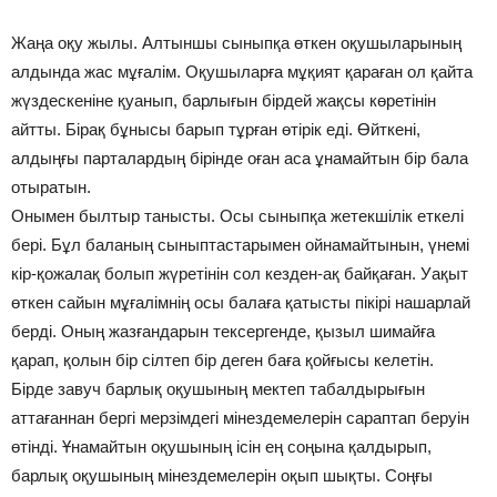
Жаңа оқу жылы. Алтыншы сыныпқа өткен оқушыларының
алдында жас мұғалім. Оқушыларға мұқият қараған ол қайта
жүздескеніне қуанып, барлығын бірдей жақсы көретінін
айтты. Бірақ бұнысы барып тұрған өтірік еді. Өйткені,
алдыңғы парталардың бірінде оған аса ұнамайтын бір бала
отыратын.
Онымен былтыр танысты. Осы сыныпқа жетекшілік еткелі
бері. Бұл баланың сыныптастарымен ойнамайтынын, үнемі
кір-қожалақ болып жүретінін сол кезден-ақ байқаған. Уақыт
өткен сайын мұғалімнің осы балаға қатысты пікірі нашарлай
берді. Оның жазғандарын тексергенде, қызыл шимайға
қарап, қолын бір сілтеп бір деген баға қойғысы келетін.
Бірде завуч барлық оқушының мектеп табалдырығын
аттағаннан бергі мерзімдегі мінездемелерін сараптап беруін
өтінді. Ұнамайтын оқушының ісін ең соңына қалдырып,
барлық оқушының мінездемелерін оқып шықты. Соңғы