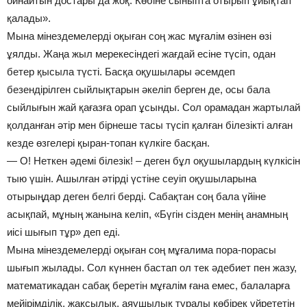
ойнайтын достары да жоқ. Көбіне сыныпта отырып ұйықтап
қалады».
Мына мінездемелерді оқыған соң жас мұғалім өзінен өзі
ұялды. Жаңа жыл мерекесіндегі жағдай есіне түсіп, одан
бетер қысыла түсті. Басқа оқушылары әсемдеп
безендірілген сыйлықтарын әкеліп берген де, осы бала
сыйлығын жай қағазға орап ұсынды. Сол орамадан жартылай
қолданған әтір мен бірнеше тасы түсіп қалған білезікті алған
кезде өзгелері қыран-топан күлкіге басқан.
— О! Неткен әдемі білезік! – деген бұл оқушылардың күлкісін
тыю үшін. Ашылған әтірді үстіне сеуіп оқушыларына
отырыңдар деген белгі берді. Сабақтан соң бала үйіне
асықпай, мұның жанына келіп, «Бүгін сізден менің анамның
иісі шығып тұр» деп еді.
Мына мінездемелерді оқыған соң мұғалима пора-порасы
шығып жылады. Сол күннен бастап ол тек әдебиет пен жазу,
математикадан сабақ беретін мұғалім ғана емес, балаларға
мейірімділік, жақсылық, аяушылық туралы көбірек үйрететін