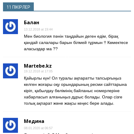
11 ПІКІРЛЕР
Бағлан
13.12.2018 at 19:44
Мен биология пәнін таңдайын деген едім, бірақ
қандай салалары барын білмей тұрмын !! Көмектесе
аласыздар ма ??
Martebe.kz
19.12.2018 at 17:05
Қайырлы күн! Ол туралы ақпаратты тапсырғыңыз
келген жоғары оқу орындарының ресми сайттарына
кіріп, қабылдау бөлімінің байланыс номерлеріне
хабарласып алғаныңыз дұрыс болады. Олар сізге
толық ақпарат және жақсы кеңес бере алады.
Медина
08.01.2020 at 06:57