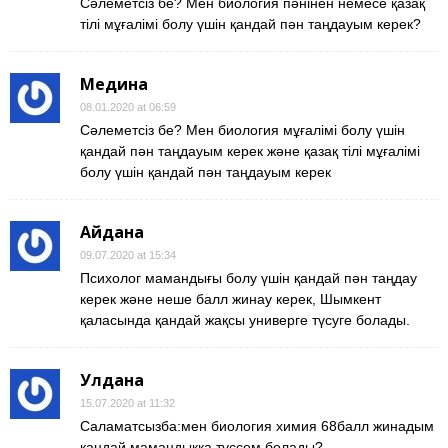
Сəлеметсіз бе? Мен биология пəнінен немесе қазақ
тілі мұғалімі болу үшін қандай пəн таңдауым керек?
Медина
08.01.2020 at 06:59
Сəлеметсіз бе? Мен биология мұғалімі болу үшін
қандай пəн таңдауым керек жəне қазақ тілі мұғалімі
болу үшін қандай пəн таңдауым керек
Айдана
09.07.2020 at 15:34
Психолог мамандығы болу үшін қандай пән таңдау
керек және неше балл жинау керек, Шымкент
қаласында қандай жақсы универге түсуге болады.
Улдана
15.07.2020 at 11:32
Саламатсызба:мен биология химия 68балл жинадым
қандай мамандыққа түссем болады?