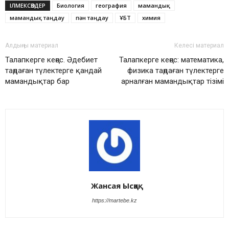
ІЛМЕКСӨЗДЕР
Биология
география
мамандық
мамандық таңдау
пән таңдау
ҰБТ
химия
Алдыңғы материал
Келесі материал
Талапкерге кеңес. Әдебиет
Талапкерге кеңес: математика,
таңдаған түлектерге қандай
физика таңдаған түлектерге
мамандықтар бар
арналған мамандықтар тізімі
Жансая Ысқақ
https://martebe.kz