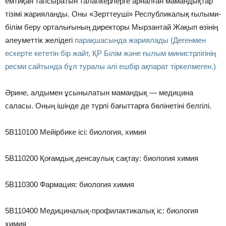
емтиқан тапсыратын талапкерлерге арналған мамандықтар
тізімі жарияланды. Оны «Зерттеуші» Республикалық ғылыми-
білім беру орталығының директоры Мырзантай Жақып өзінің
әлеуметтік желідегі
парақшасында жариялады (Дегенмен
ескерте кететін бір жайт, ҚР Білім және ғылым министрлігінің
ресми сайтында бұл туралы әлі ешбір ақпарат тіркелмеген.)
Әрине, алдымен ұсынылатын мамандық — медицина
саласы. Оның ішінде де түрлі бағыттарға бөлінетіні белгілі.
5В110100 Мейірбике ісі: биология, химия
5В110200 Қоғамдық денсаулық сақтау: биология химия
5В110300 Фармация: биология химия
5В110400 Медициналық-профилактикалық іс: биология
химия