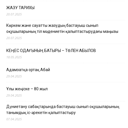
ЖАЗУ ТАРИХЫ
20.07.2025
Көркем және сауатты жазудың бастауыш сынып
оқушыларының тіл мәдениетін қалыптастырудағы маңызы
20.07.2025
КЕҢЕС ОДАҒЫНЫҢ БАТЫРЫ – ТӨЛЕН ҚАБЫЛОВ
18.05.2025
Адамзатқа ортақ Абай
29.04.2025
Ұлы жеңіске – 80 жыл
29.04.2025
Дүниетану сабақтарында бастауыш сынып оқушыларының
танымдық іс-әрекетін қалыптастыру
07.04.2025