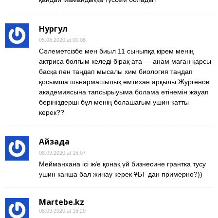
Нургул
05.08.2020 at 00:08
Сәлеметсізбе мен биыл 11 сыныпқа кірем менің
актриса болғым келеді бірақ ата — анам маған қарсы
басқа пән таңдап мысалы хим биология таңдап
қосымша шығармашылық емтихан арқылы Жургенов
академиясына тапсырыуыма болама өтінемін жауап
берініздерші бұл менің болашағым ушин катты
керек??
Айзада
08.09.2020 at 16:07
Мейманхана ісі ж/е қонақ үй бизнесине грантка тусу
ушин канша бал жинау керек ҰБТ дан примерно?))
Martebe.kz
08.09.2020 at 16:29