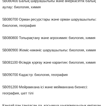
5В080400 Балық шаруашылығы және өнеркәсіптік балық
аулау: биология, химия
5В080700 Орман ресурстары және орман шаруашылығы:
биология, география
5В080800 Топырақтану және агрохимия: биология, химия
5В080900 Жеміс-көкөніс шаруашылығы: биология, химия
5В081100 Өсімдік қорғау және карантин: биология, химия
5В090700 Кадастр: биология, география
5В091200 Мейрамхана ісі және мейманхана бизнесі:
география, шет тілі
Қандай пән таңдасаң да, қосымша шығармашылық емтихан