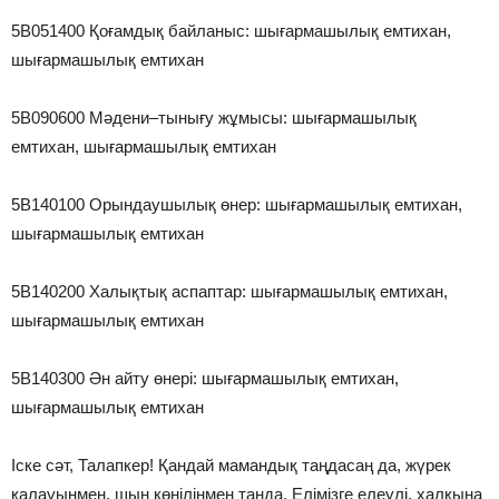
5В051400 Қоғамдық байланыс: шығармашылық емтихан,
шығармашылық емтихан
5В090600 Мәдени–тынығу жұмысы: шығармашылық
емтихан, шығармашылық емтихан
5B140100 Орындаушылық өнер: шығармашылық емтихан,
шығармашылық емтихан
5B140200 Халықтық аспаптар: шығармашылық емтихан,
шығармашылық емтихан
5B140300 Ән айту өнері: шығармашылық емтихан,
шығармашылық емтихан
Іске сәт, Талапкер! Қандай мамандық таңдасаң да, жүрек
қалауыңмен, шын көңіліңмен таңда. Елімізге елеулі, халқыңа