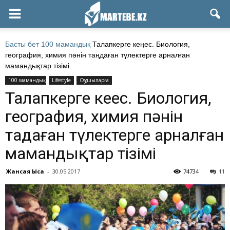
Басты бет
100 мамандық
Талапкерге кеңес. Биология,
география, химия пәнін таңдаған түлектерге арналған
мамандықтар тізімі
100 мамандық
Lifestyle
Оқушыларға
Талапкерге кеңес. Биология,
география, химия пәнін
таңдаған түлектерге арналған
мамандықтар тізімі
Жансая Ысқақ
-
30.05.2017
74734
11