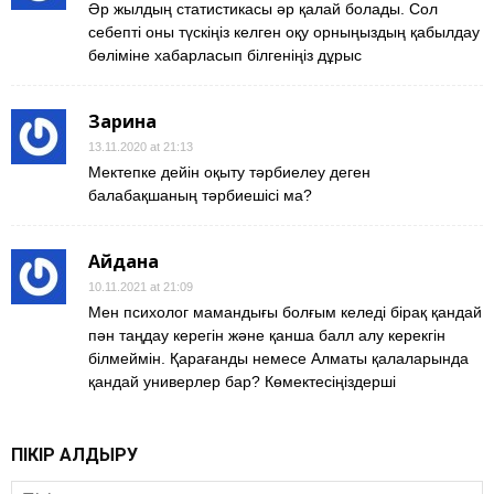
Әр жылдың статистикасы әр қалай болады. Сол
себепті оны түскіңіз келген оқу орныңыздың қабылдау
бөліміне хабарласып білгеніңіз дұрыс
Зарина
13.11.2020 at 21:13
Мектепке дейін оқыту тәрбиелеу деген
балабақшаның тәрбиешісі ма?
Айдана
10.11.2021 at 21:09
Мен психолог мамандығы болғым келеді бірақ қандай
пән таңдау керегін және қанша балл алу керекгін
білмеймін. Қарағанды немесе Алматы қалаларында
қандай универлер бар? Көмектесіңіздерші
ПІКІР ҚАЛДЫРУ