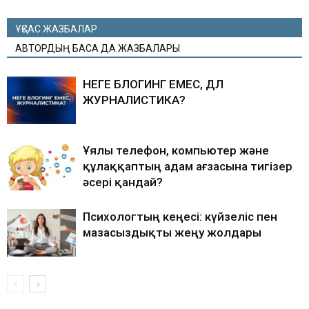
ҰҚСАС ЖАЗБАЛАР
АВТОРДЫҢ БАСҚА ДА ЖАЗБАЛАРЫ
НЕГЕ БЛОГИНГ ЕМЕС, ДӘЛ
ЖУРНАЛИСТИКА?
Ұялы телефон, компьютер және
құлаққаптың адам ағзасына тигізер
әсері қандай?
Психологтың кеңесі: күйзеліс пен
мазасыздықты жеңу жолдары