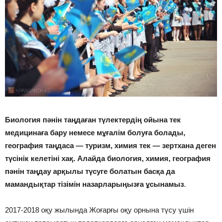
Биология пәнін таңдаған түлектердің ойына тек
медицинаға бару немесе мұғалім болуға болады,
география таңдаса — туризм, химия тек — зертхана деген
түсінік келетіні хақ. Алайда биология, химия, география
пәнін таңдау арқылы түсуге болатын басқа да
мамандықтар тізімін назарларыңызға ұсынамыз
.
2017-2018 оқу жылында Жоғарғы оқу орнына түсу үшін