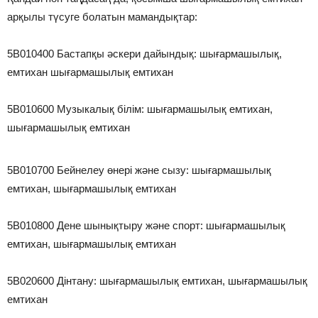
арқылы түсуге болатын мамандықтар:
5В010400 Бастапқы әскери дайындық: шығармашылық,
емтихан шығармашылық емтихан
5В010600 Музыкалық білім: шығармашылық емтихан,
шығармашылық емтихан
5В010700 Бейнелеу өнері және сызу: шығармашылық
емтихан, шығармашылық емтихан
5В010800 Дене шынықтыру және спорт: шығармашылық
емтихан, шығармашылық емтихан
5В020600 Дінтану: шығармашылық емтихан, шығармашылық
емтихан