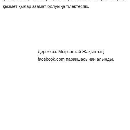
қызмет қылар азамат болуыңа тілектеспіз.
Дереккөз: Мырзантай Жақыптың
facebook.com парақшасынан алынды.