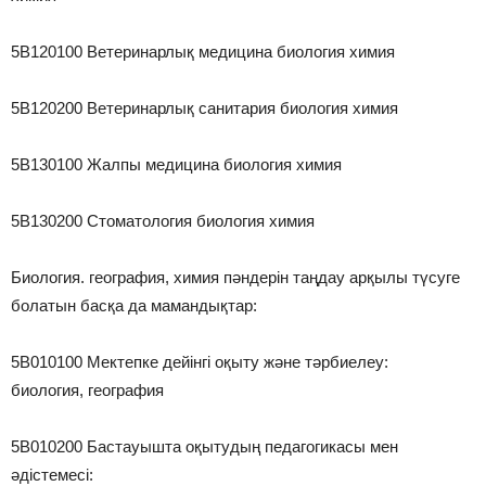
5B120100 Ветеринарлық медицина биология химия
5B120200 Ветеринарлық санитария биология химия
5B130100 Жалпы медицина биология химия
5B130200 Стоматология биология химия
Биология. география, химия пәндерін таңдау арқылы түсуге
болатын басқа да мамандықтар:
5В010100 Мектепке дейінгі оқыту және тәрбиелеу:
биология, география
5В010200 Бастауышта оқытудың педагогикасы мен
әдістемесі: