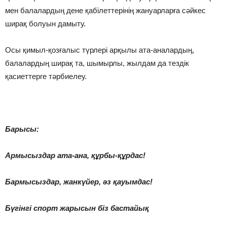
мен балалардың дене қабілеттерінің жануарларға сәйкес
ширақ болуын дамыту.
Осы қимыл-қозғалыс түрлері арқылы ата-аналардың,
балалардың ширақ та, шымырлы, жылдам да тездік
қасиеттерге тәрбиелеу.
Барысы:
Армысыздар ата-ана, құрбы-құрдас!
Бармысыздар, жанкүйер, әз қауымдас!
Бүгінгі спорт жарысын біз бастайық