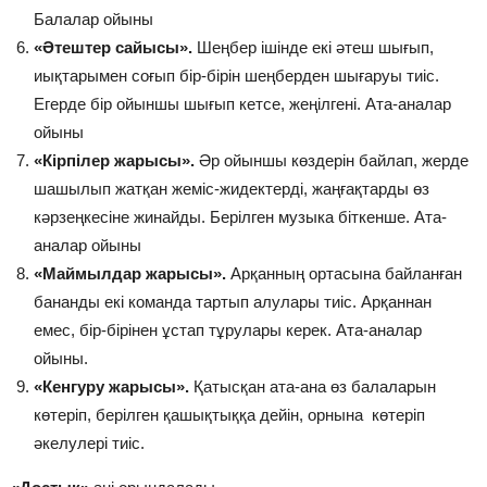
Балалар ойыны
«Әтештер сайысы».
Шеңбер ішінде екі әтеш шығып,
иықтарымен соғып бір-бірін шеңберден шығаруы тиіс.
Егерде бір ойыншы шығып кетсе, жеңілгені. Ата-аналар
ойыны
«Кірпілер жарысы».
Әр ойыншы көздерін байлап, жерде
шашылып жатқан жеміс-жидектерді, жаңғақтарды өз
кәрзеңкесіне жинайды. Берілген музыка біткенше. Ата-
аналар ойыны
«Маймылдар жарысы».
Арқанның ортасына байланған
бананды екі команда тартып алулары тиіс. Арқаннан
емес, бір-бірінен ұстап тұрулары керек. Ата-аналар
ойыны.
«Кенгуру жарысы».
Қатысқан ата-ана өз балаларын
көтеріп, берілген қашықтыққа дейін, орнына көтеріп
әкелулері тиіс.