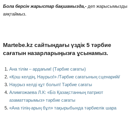
Бола берсін жарыстар бақшамызда,-
деп жарысымызды
аяқтаймыз.
Martebe.kz сайтындағы үздік 5 тәрбие
сағатын назарларыңызға ұсынамыз.
Ана тілім – ардағым! (Тәрбие сағаты)
«Қош келдің, Наурыз!» /Тәрбие сағатының сценарийі/
Наурыз келді құт болып! Тәрбие сағаты
Алимгожаева Л.К: «Біз Қазақстанның патриот
азаматтарымыз» тәрбие сағаты
«Ана тілің-арың бұл» тақырыбында тәрбиелік шара