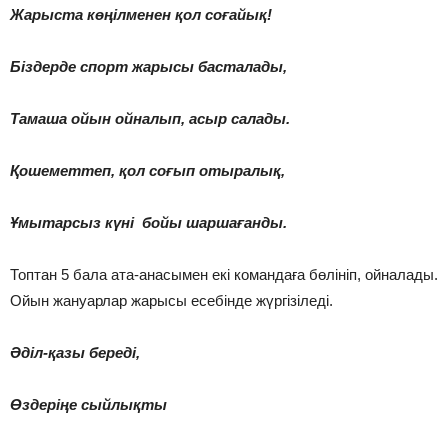
Жарыста көңілменен қол соғайық!
Біздерде спорт жарысы басталады,
Тамаша ойын ойналып, асыр салады.
Қошеметтеп, қол соғып отыралық,
Ұмытарсыз күні бойы шаршағанды.
Топтан 5 бала ата-анасымен екі командаға бөлініп, ойналады.
Ойын жануарлар жарысы есебінде жүргізіледі.
Әділ-қазы береді,
Өздеріңе сыйлықты