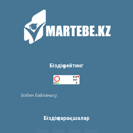
Біздің рейтинг
Бізбен байланысу:
tolegenberikbol@gmail.com
Біздің парақшалар