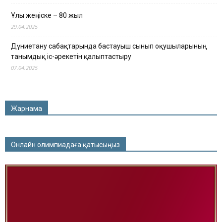
Ұлы жеңіске – 80 жыл
29.04.2025
Дүниетану сабақтарында бастауыш сынып оқушыларының
танымдық іс-әрекетін қалыптастыру
07.04.2025
Жарнама
Онлайн олимпиадаға қатысыңыз