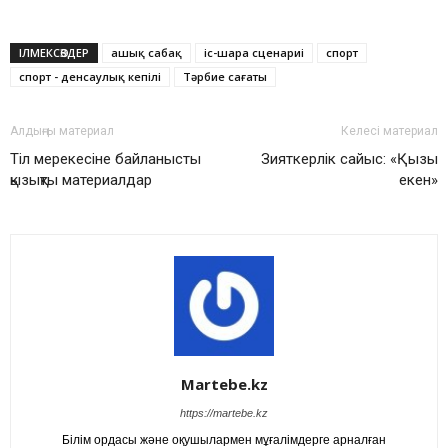
ІЛМЕКСӨЗДЕР
ашық сабақ
іс-шара сценариі
спорт
спорт - денсаулық кепілі
Тәрбие сағаты
Алдыңғы материал
Келесі материал
Тіл мерекесіне байланысты
Зияткерлік сайыс: «Қызық
қызықты материалдар
екен»
Martebe.kz
https://martebe.kz
Білім ордасы және оқушылармен мұғалімдерге арналған