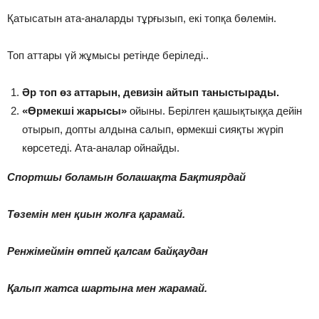
Қатысатын ата-аналарды тұрғызып, екі топқа бөлемін.
Топ аттары үй жұмысы ретінде беріледі..
Әр топ өз аттарын, девизін айтып таныстырады.
«Өрмекші жарысы»
ойыны. Берілген қашықтыққа дейін
отырып, допты алдына салып, өрмекші сияқты жүріп
көрсетеді. Ата-аналар ойнайды.
Спортшы боламын болашақта Бақтиярдай
Төземін мен қиын жолға қарамай.
Ренжімеймін өтпей қалсам байқаудан
Қалып жатса шартына мен жарамай.