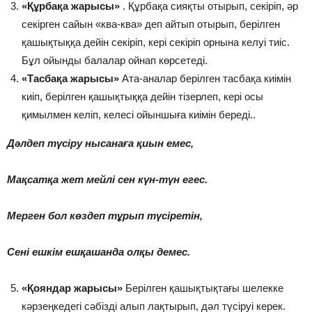
«Құрбақа жарысы»
. Құрбақа сияқты отырып, секіріп, әр
секірген сайын «ква-ква» деп айтып отырып, берілген
қашықтыққа дейін секіріп, кері секіріп орнына келуі тиіс.
Бұл ойынды балалар ойнап көрсетеді.
«Тасбақа жарысы»
Ата-аналар берілген тасбақа киімін
киіп, берілген қашықтыққа дейін тізерлеп, кері осы
қимылмен келіп, келесі ойыншыға киімін береді..
Дәлдеп түсіру нысанаға қиын емес,
Мақсатқа жет мейлі сен күн-түн егес.
Мерген бол көздеп тұрып түсіретін,
Сені ешкім ешқашанда олқы демес.
«Қояндар жарысы»
Берілген қашықтықтағы шелекке
кәрзеңкедегі сәбізді алып лақтырып, дәл түсіруі керек.