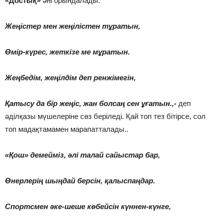
«Достық»
әні орындалады.
Жеңістер мен жеңілістен тұратын,
Өмір-күрес, жеткізе ме мұратын.
Жеңбедім, жеңілдім деп ренжімегін,
Қатысу да бір жеңіс, жан болсаң сен ұғатын.,-
деп
әділқазы мүшелеріне сөз беріледі. Қай топ тез бітірсе, сол
топ мадақтамамен марапатталады..
«Қош» демейміз, әлі талай сайыстар бар,
Өнерлерің шыңдай берсін, қалыспаңдар.
Спортсмен әке-шеше көбейсін күннен-күнге,