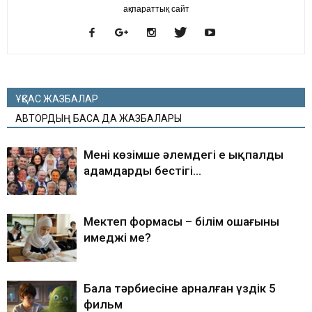
ақпараттық сайт
ҰҚСАС ЖАЗБАЛАР
АВТОРДЫҢ БАСҚА ДА ЖАЗБАЛАРЫ
Менің көзімше әлемдегі ең ықпалды
адамдардың бестігі…
Мектеп формасы – білім ошағының
имеджі ме?
Бала тәрбиесіне арналған үздік 5
фильм