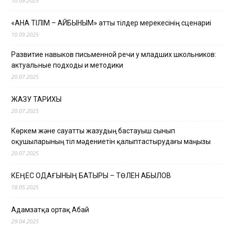
10.09.2025
«АНА ТІЛІМ – АЙБЫНЫМ» атты тілдер мерекесінің сценариі
10.09.2025
Развитие навыков письменной речи у младших школьников:
актуальные подходы и методики
20.07.2025
ЖАЗУ ТАРИХЫ
20.07.2025
Көркем және сауатты жазудың бастауыш сынып
оқушыларының тіл мәдениетін қалыптастырудағы маңызы
20.07.2025
КЕҢЕС ОДАҒЫНЫҢ БАТЫРЫ – ТӨЛЕН ҚАБЫЛОВ
18.05.2025
Адамзатқа ортақ Абай
29.04.2025