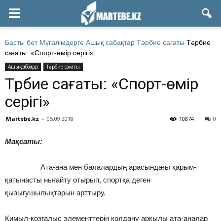
Басты бет
Мұғалімдерге
Ашық сабақтар
Тәрбие сағаты
Тәрбие
сағаты: «Спорт-өмір серігі»
Ашық сабақтар
Тәрбие сағаты
Тәрбие сағаты: «Спорт-өмір
серігі»
Martebe.kz
-
05.09.2018
10874
0
Ма
қ
саты:
Ата-ана мен балалардың арасындағы қарым-
қатынасты нығайту отырып, спортқа деген
қызығушылықтарын арттыру.
Қимыл-қозғалыс элементтерін қолдану арқылы ата-аналар