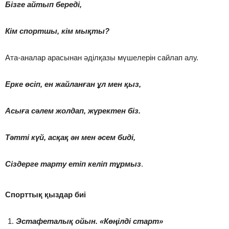
Бізге айтып береді,
Кім спортшы, кім мықты?
Ата-аналар арасынан әділқазы мүшелерін сайлап алу.
Ерке өсіп, ен жайланған ұл мен қыз,
Асыға сәлем жолдап, жүректен біз.
Тәтті күй, асқақ ән мен әсем биді,
Сіздерге тарту етіп келіп тұрмыз
.
Спорттық қыздар биі
Эстафеталы
қ
ойын. «К
өң
ілді старт»