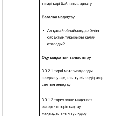
тиімді кері байланыс орнату.
Бағалау
мадақтау
Ал қалай ойлайсыңдар бүгінгі
сабақтың тақырыбы қалай
аталады?
Оқу мақсатын таныстыру
3.3.2.1 түрлі материалдарды
зерделеу арқылы түркілердің өмір
салтын анықтау
3.3.1.2 тарих және мәдениет
ескерткіштерін сақтау
маңыздылығын түсіндіру