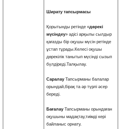
Ширату тапсырмасы
Қорытынды ретінде «
дөрекі
мүсіндеу
» әдісі арқылы сылдыр
қағазды бір оқушы мүсін ретінде
ұстап тұрады.Келесі оқушы
дөрекілік танытып мүсінді сызып
бүлдіреді.Талқылау.
Саралау
Тапсырманы балалар
орындай,бірақ та әр түрлі әсер
береді.
Бағалау
Тапсырманы орындаған
оқушыны мадақтау,тиімді кері
байланыс орнату.