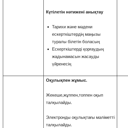
Күтілетін нәтижені анықтау
Тарихи және мәдени
ескерткіштердің маңызы
туралы білетін боласың
Ескерткіштерді қорғаудың
жадынамасын жасауды
үйренесің
Оқулықпен жұмыс.
Жекеше,жұппен,топпен оқып
талқылайды.
Электронды оқулықтағы мәліметті
талқылайды.