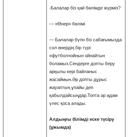
-Балалар біз қай бөлімде жүрміз?
— «Өнер» бөлімі
— Балалар бүгін біз сабағымызда
сол өнердің бір түрі
«футбол»ойнын ойнайтын
боламыз.Сендерге допты беру
арқылы кері байланыс
жасаймын.Әр допты дұрыс
жауаптың ұпайы деп
қабылдайсыңдар.Топта әр адам
үлес қоса алады.
Алдыңғы білімді еске түсіру
(ұжымда)