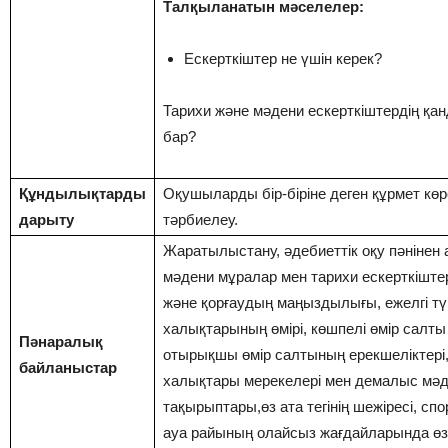
Талқыланатын мәселелер:
Ескерткіштер не үшін керек?
Тарихи және мәдени ескерткіштердің қан
бар?
Құндылықтарды
Оқушыларды бір-біріне деген құрмет көр
дарыту
тәрбиелеу.
Жаратылыстану, әдебиеттік оқу пәнінен 
мәдени мұралар мен тарихи ескерткіштер
және қорғаудың маңыздылығы, ежелгі тү
халықтарының өмірі, көшпелі өмір салты
Пәнаралық
отырықшы өмір салтының ерекшеліктері,
байланыстар
халықтары мерекелері мен демалыс мәд
тақырыптары,өз ата тегінің шежіресі, спо
ауа райының олайсыз жағдайларында өзі