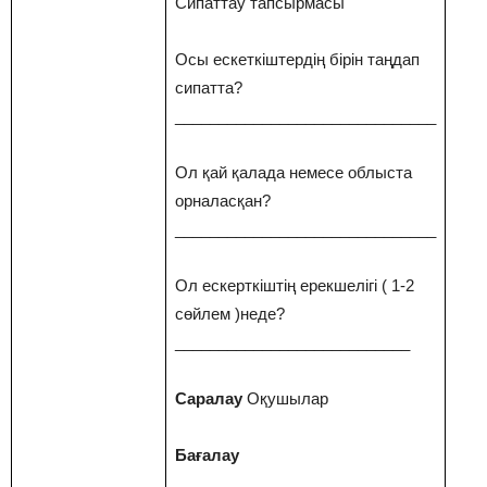
Сипаттау тапсырмасы
Осы ескеткіштердің бірін таңдап
сипатта?
______________________________
Ол қай қалада немесе облыста
орналасқан?
______________________________
Ол ескерткіштің ерекшелігі ( 1-2
сөйлем )неде?
___________________________
Саралау
Оқушылар
Бағалау