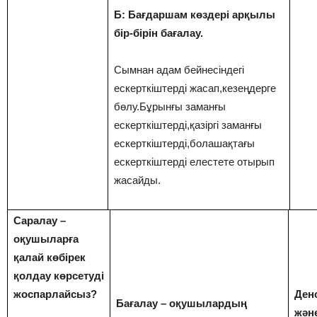
Б: Бағдаршам көздері арқылы
бір-бірін бағалау.
Сымнан адам бейнесіндегі
ескерткіштерді жасап,кезеңдерге
бөлу.Бұрынғы заманғы
ескерткіштерді,қазіргі заманғы
ескерткіштерді,болашақтағы
ескерткіштерді елестете отырып
жасайды.
Саралау –
оқушыларға
қалай көбірек
қолдау көрсетуді
жоспарлайсыз?
Ден
Бағалау – оқушылардың
жән