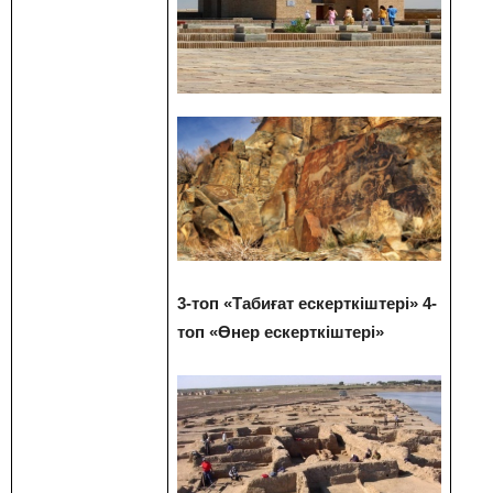
3-топ «Табиғат ескерткіштері» 4-
топ «Өнер ескерткіштері»