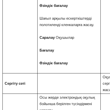
Өзіндік бағалау
Шағыл арқылы ескерткіштерді
полотиленді кленкаларға жасау.
Саралау
Оқушылар
Бағалау
Өзіндік бағалау
Оқу
Сергіту сәті
серг
жас
Осы жерде электрондық оқулық
бойынша берілген түсіндірмені