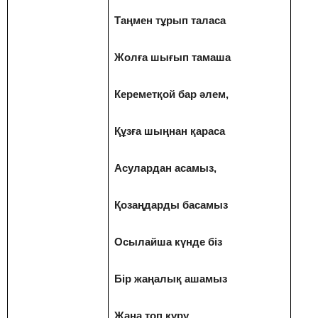
Таңмен тұрып таласа
Жолға шығып тамаша
Кереметқой бар әлем,
Құзға шыңнан қараса
Асулардан асамыз,
Қозаңдарды басамыз
Осылайша күнде біз
Бір жаңалық ашамыз
Жаңа топ құру