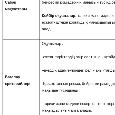
Сабақ
бейресми рәміздерінің маңызын түсіндіре
мақсаттары
Кейбір оқушылар:
тарихи және мәдени
ескерткіштерін қорғаудың маңыздылығы
алады.
Оқушылар :
-ежелгі түріктердің өмір салтын анықтай
-өнердің адам өміріндегі рөлін анықтайд
Бағалау
критерийлері
-Қазақстанның ресми, бейресми рәміздер
маңызын түсіндіреді
-тарихи және мәдени ескерткіштерін қор
маңыздылығын айта алады.