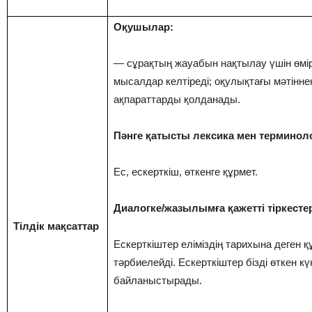
Оқушылар:
— сұрақтың жауабын нақтылау үшін өмі
мысалдар келтіреді; оқулықтағы мәтінне
ақпараттарды қолданады.
Пәнге қатысты лексика мен терминол
Ес, ескерткіш, өткенге құрмет.
Диалогке/жазылымға қажетті тіркесте
Тілдік мақсаттар
Ескерткіштер еліміздің тарихына деген қ
тәрбиелейді. Ескерткіштер бізді өткен к
байланыстырады.