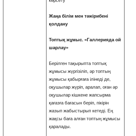
көрсету
Жаңа білім мен тәжірибені
қолдану
Топтық жұмыс. «Галлерияда ой
шарлау»
Берілген тақырыпта топтық
жұмысы жүргізіліп, әр топтың
жұмысы қабырғаға ілінеді де,
оқушылар жүріп, аралап, оған әр
оқушылар кішкене жапсырма
қағазға бағасын беріп, пікірін
жазып жабыстырып кетеді. Ең
жақсы баға алған топтың жұмысы
қаралады.