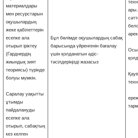
техн
материалдары
ары.
мен ресурстарын
сәтт
оқушылардың
белс
жеке қабілеттерін
әрек
есепке ала
Бұл бөлімде оқушылардың сабақ
отырып іріктеу
барысында үйренгенін бағалау
Осы
(Гарднердің
үшін қолданатын әдіс-
қол
жиындық зият
тәсілдеріңізді жазасыз
теориясы) түрінде
Қауі
болуы мүмкін.
тех
Саралау уақытты
ереж
ұтымды
тарм
пайдалануды
есепке ала
отырып, сабақтың
кез келген