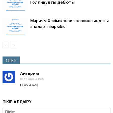
Голливудтық дебюты
Мәриям Хакімжанова поэзиясындағы
аналар тақырыбы
1 ПІКІР
Айгерим
09.12.2020 at 13:07
Пікірім жоқ
ПІКІР ҚАЛДЫРУ