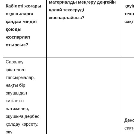
материалды меңгеру деңгейін
Қабілеті жоғары
қауі
қалай тексеруді
оқушыларға
тех
жоспарлайсыз?
қандай міндет
сақ
қоюды
жоспарлап
отырсыз?
Саралау
іріктелген
тапсырмалар,
нақты бір
оқушыдан
күтілетін
нәтижелер,
оқушыға дербес
Ден
қолдау көрсету,
сақт
оқу