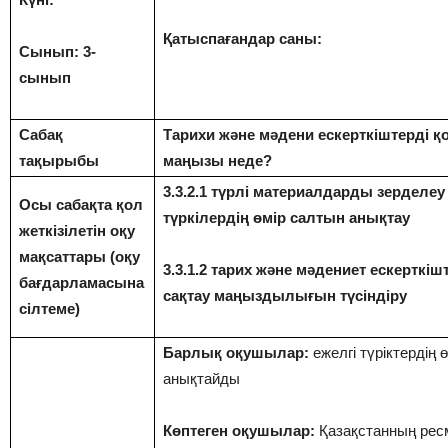
Қатыспағандар саны:
Сынып: 3-
сынып
Сабақ
Тарихи және мәдени ескерткіштерді қ
тақырыбы
маңызы неде?
3.3.2.1 түрлі материалдарды зерделе
Осы сабақта қол
түркілердің өмір салтын анықтау
жеткізілетін оқу
мақсаттары (оқу
3.3.1.2 тарих және мәдениет ескерткіш
бағдарламасына
сақтау маңыздылығын түсіндіру
сілтеме)
Барлық оқушылар:
ежелгі түріктердің 
анықтайды
Көптеген оқушылар:
Қазақстанның рес