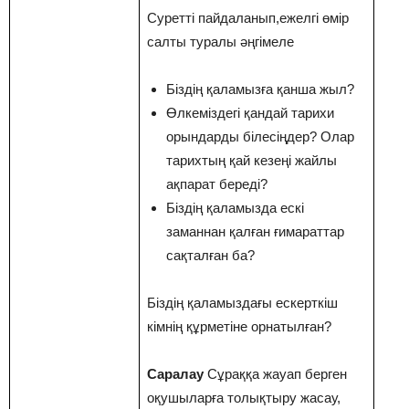
Суретті пайдаланып,ежелгі өмір
салты туралы әңгімеле
Біздің қаламызға қанша жыл?
Өлкеміздегі қандай тарихи
орындарды білесіңдер? Олар
тарихтың қай кезеңі жайлы
ақпарат береді?
Біздің қаламызда ескі
заманнан қалған ғимараттар
сақталған ба?
Біздің қаламыздағы ескерткіш
кімнің құрметіне орнатылған?
Саралау
Сұраққа жауап берген
оқушыларға толықтыру жасау,