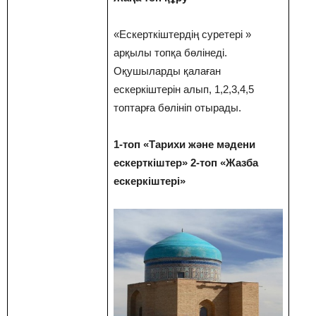
«Ескерткіштердің суретері »
арқылы топқа бөлінеді.
Оқушыларды қалаған
ескеркіштерін алып, 1,2,3,4,5
топтарға бөлініп отырады.
1-топ «Тарихи және мәдени
ескерткіштер» 2-топ «Жазба
ескеркіштері»