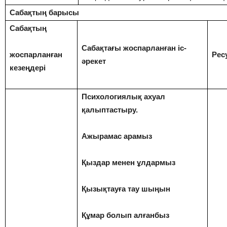
Сабақтың барысы
Сабақтың
Сабақтағы жоспарланған іс-
жоспарланған
Рес
әрекет
кезеңдері
Психологиялық ахуал
қалыптастыру.
Ажырамас арамыз
Қыздар менен ұлдармыз
Қызықтауға тау шыңын
Құмар болып алғанбыз