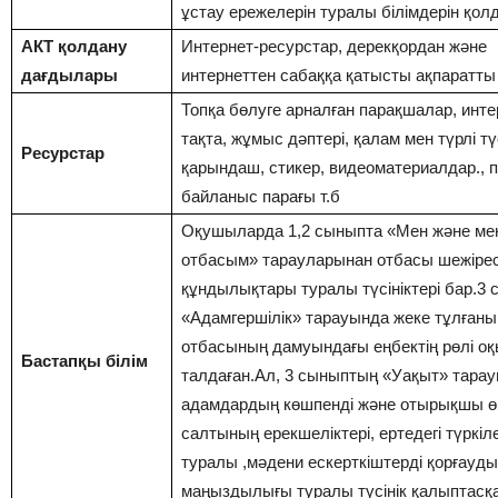
ұстау ережелерін туралы білімдерін қол
АКТ қолдану
Интернет-ресурстар, дерекқордан және
дағдылары
интернеттен сабаққа қатысты ақпаратты 
Топқа бөлуге арналған парақшалар, инте
тақта, жұмыс дәптері, қалам мен түрлі тү
Ресурстар
қарындаш, стикер, видеоматериалдар., по
байланыс парағы т.б
Оқушыларда 1,2 сыныпта «Мен және ме
отбасым» тарауларынан отбасы шежірес
құндылықтары туралы түсініктері бар.3
«Адамгершілік» тарауында жеке тұлғаны
отбасының дамуындағы еңбектің рөлі о
Бастапқы білім
талдаған.Ал, 3 сыныптың «Уақыт» тара
адамдардың көшпенді және отырықшы ө
салтының ерекшеліктері, ертедегі түркіле
туралы ,мәдени ескерткіштерді қорғауд
маңыздылығы туралы түсінік қалыптасқа