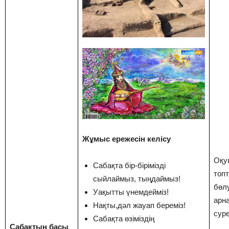
Жұмыс ережесін келісу
Оқу
Сабақта бір-бірімізді
топт
сыйлаймыз, тыңдаймыз!
бөл
Уақытты үнемдейміз!
арн
Нақты,дәл жауап береміз!
суре
Сабақта өзіміздің
Сабақтың басы