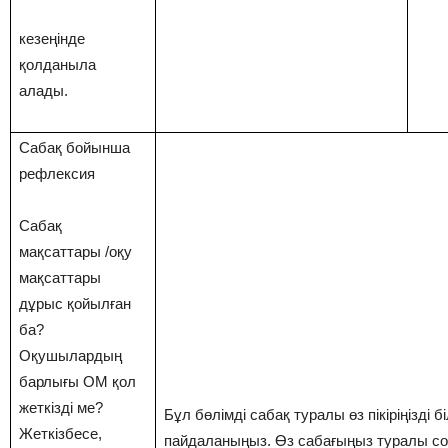
кезеңінде
қолданыла
алады.
Сабақ бойынша
рефлексия
Сабақ
мақсаттары /оқу
мақсаттары
дұрыс қойылған
ба?
Оқушылардың
барлығы ОМ қол
жеткізді ме?
Бұл бөлімді сабақ туралы өз пікіріңізді б
Жеткізбесе,
пайдаланыңыз. Өз сабағыңыз туралы со