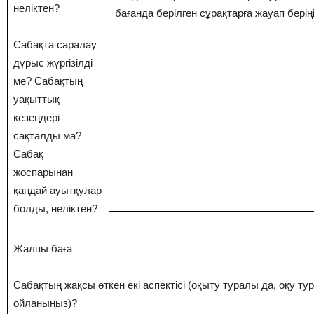
неліктен?
бағанда берілген сұрақтарға жауап беріңі
Сабақта саралау
дұрыс жүргізілді
ме? Сабақтың
уақыттық
кезеңдері
сақталды ма?
Сабақ
жоспарынан
қандай ауытқулар
болды, неліктен?
Жалпы баға
Сабақтың жақсы өткен екі аспектісі (оқыту туралы да, оқу ту
ойланыңыз)?