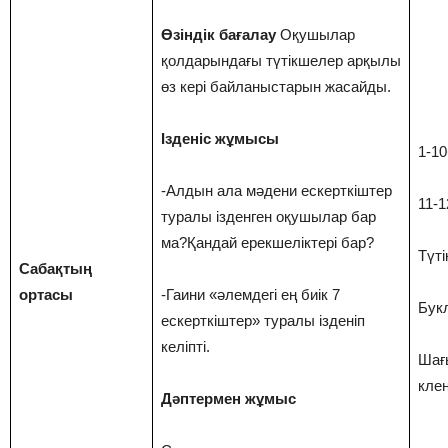
Өзіндік бағалау
Оқушылар
қолдарындағы түтікшелер арқылы
өз кері байланыстарын жасайды.
Ізденіс жұмысы
1-1
-Алдын ала мәдени ескерткіштер
11-1
туралы ізденген оқушылар бар
ма?Қандай ерекшеліктері бар?
Түт
Сабақтың
ортасы
-Гаини «әлемдегі ең биік 7
Бук
ескерткіштер» туралы ізденіп
келіпті.
Шағ
кле
Дәптермен жұмыс