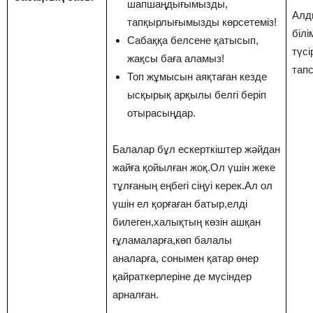
шапшаңдығымызды,
Алд
тапқырлығымызды көрсетеміз!
білі
Сабаққа белсене қатысып,
түсі
жақсы баға аламыз!
тап
Топ жұмысын аяқтаған кезде
ысқырық арқылы белгі беріп
отырасыңдар.
Балалар бұл ескерткіштер жәйдан
жайға қойылған жоқ.Ол үшін жеке
тұлғаның еңбегі сіңуі керек.Ал ол
үшін ел қорғаған батыр,елді
билеген,халықтың көзін ашқан
ғұламаларға,көп балалы
аналарға, сонымен қатар өнер
қайраткерлеріне де мүсіндер
арналған.