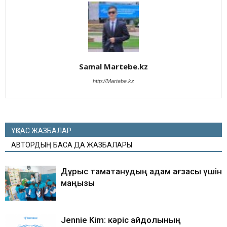
Samal Martebe.kz
http://Martebe.kz
ҰҚСАС ЖАЗБАЛАР
АВТОРДЫҢ БАСҚА ДА ЖАЗБАЛАРЫ
Дұрыс тамақтанудың адам ағзасы үшін
маңызы
Jennie Kim: кәріс айдолының