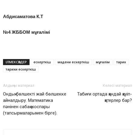
Абдисаматова К.Т
№4 ЖББОМ мұғалімі
ІЛМЕКСӨЗДЕР
ескерткіш
мәдени ескерткіш
мұғалім
тарих
тарихи ескерткіш
Алдыңғы материал
Келесі материал
Ондық бөлшекті жай бөлшекке
Табиғи ортада қандай қауіп-
айналдыру. Математика
қатерлер бар?
пәнінен сабақ жоспары
(тапсырмаларымен бірге).