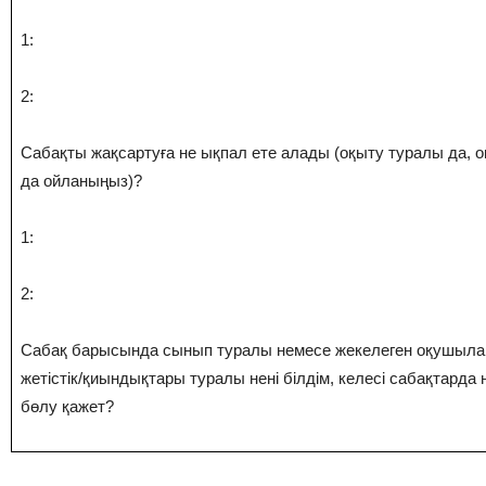
1:
2:
Сабақты жақсартуға не ықпал ете алады (оқыту туралы да, 
да ойланыңыз)?
1:
2:
Сабақ барысында сынып туралы немесе жекелеген оқушыл
жетістік/қиындықтары туралы нені білдім, келесі сабақтарда н
бөлу қажет?