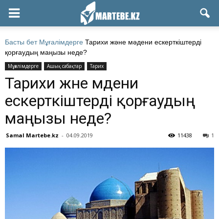
Басты бет
Мұғалімдерге
Тарихи және мәдени ескерткіштерді
қорғаудың маңызы неде?
Мұғалімдерге
Ашық сабақтар
Тарих
Тарихи және мәдени
ескерткіштерді қорғаудың
маңызы неде?
Samal Martebe.kz
-
04.09.2019
11438
1