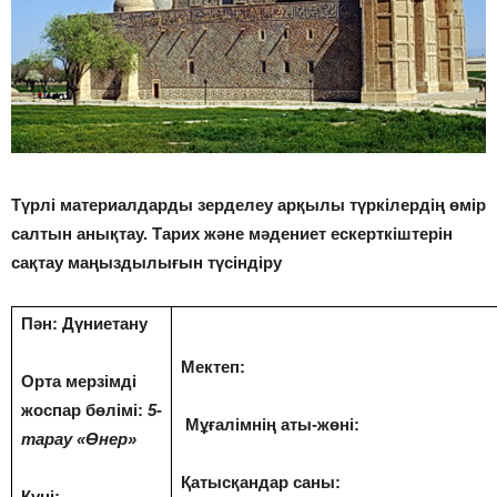
Түрлі материалдарды зерделеу арқылы түркілердің өмір
салтын анықтау. Тарих және мәдениет ескерткіштерін
сақтау маңыздылығын түсіндіру
Пән: Дүниетану
Мектеп:
Орта мерзімді
жоспар бөлімі:
5-
Мұғалімнің аты-жөні:
тарау «Өнер»
Қатысқандар саны:
Күні: