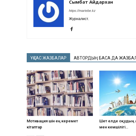
Сымбат Айдархан
https://martebe.kz
Журналист.
ҰҚСАС ЖАЗБАЛАР
АВТОРДЫҢ БАСҚА ДА ЖАЗБА
Мотивация үшін ең керемет
Шет елде оқудың
кітаптар
мен кемшілігі…