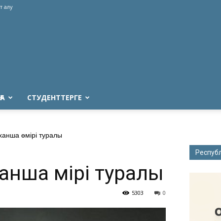
т алу
ҒА
СТУДЕНТТЕРГЕ
ханша өмірі туралы
Респуб
анша өмірі туралы
5303
0