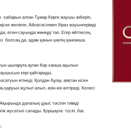
ы хабарын алған Тұмар Кирге жаушы жіберіп,
еңіске желікпе. Айлатәсілмен біраз жауынгерімді
да, есен-сауыңда жөніңді тап. Егер өйтпесең,
ыз болсаң да, адам қанын шөлің қанғанша
ағын шығаруға ауған Кир ханша ақылын
жаушысын кері қайтарады.
атуын өтінеді. Қолдан бұғау, аяқтан кісен
 қаруын жұлып алып, өзін-өзі өлтіреді. Келесі
Ақырында далалық ұрыс тәсілін тиімді
лік жусатып салады. Қоршауға түсіп, бас
.