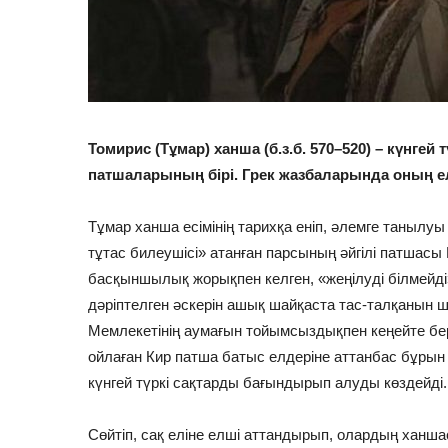
Томирис (Тұмар) ханша (б.з.б. 570–520) – күнгей
патшаларының бірі. Грек жазбаларында оның ел
Тұмар ханша есімінің тарихқа еніп, әлемге танылу
тұтас билеушісі» атанған парсының әйгілі патшасы К
басқыншылық жорықпен келген, «жеңілуді білмейді
дәріптелген әскерін ашық шайқаста тас-талқанын 
Мемлекетінің аумағын тойымсыздықпен кеңейте бе
ойлаған Кир патша батыс елдеріне аттанбас бұрын
күнгей түркі сақтарды бағындырып алуды көздейді.
Сөйтіп, сақ еліне елші аттандырып, олардың ханшас