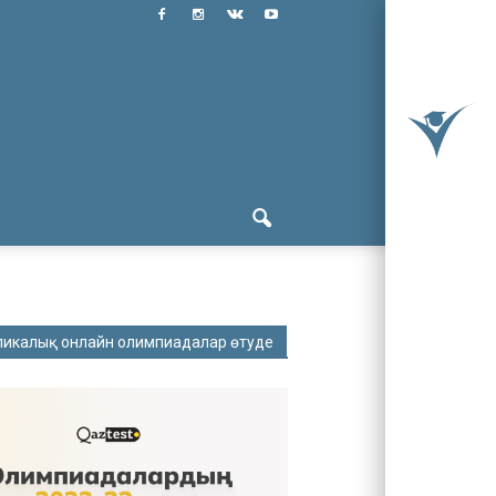
ликалық онлайн олимпиадалар өтуде