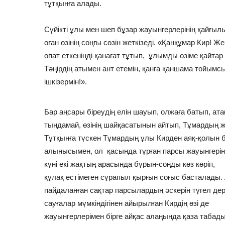
тұтқынға алады.
Сүйікті ұлы мен шеп бұзар жауынгерлерінің қайғыл
оған өзінің соңғы сөзін жеткізеді. «Қанқұмар Кир! Ж
опат еткеніңді қанағат тұтып, ұлымды өзіме қайтар 
Тәңірдің атымен ант етемін, қанға қаншама тойымс
ішкізермін!».
Бар аңсары біреудің елін шауып, олжаға батып, ат
тыңдамай, өзінің шайқасатынын айтып, Тұмардың 
Тұтқынға түскен Тұмардың ұлы Кирден аяқ-қолын бос
алынысымен, ол қасында тұрған парсы жауынгерінің
күні екі жақтың арасында бұрын-соңды көз көріп,
құлақ естімеген сұрапыл қырғын соғыс басталады. 
пайдаланған сақтар парсылардың әскерін түгел дер
сауғалар мүмкіндігінен айырылған Кирдің өзі де
жауынгерлерімен бірге айқас алаңында қаза табады