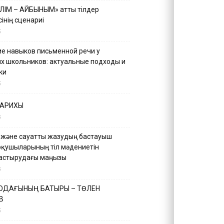
ІЛІМ – АЙБЫНЫМ» атты тілдер
інің сценариі
5
е навыков письменной речи у
х школьников: актуальные подходы и
ки
5
ТАРИХЫ
5
 және сауатты жазудың бастауыш
оқушыларының тіл мәдениетін
астырудағы маңызы
5
 ОДАҒЫНЫҢ БАТЫРЫ – ТӨЛЕН
В
5