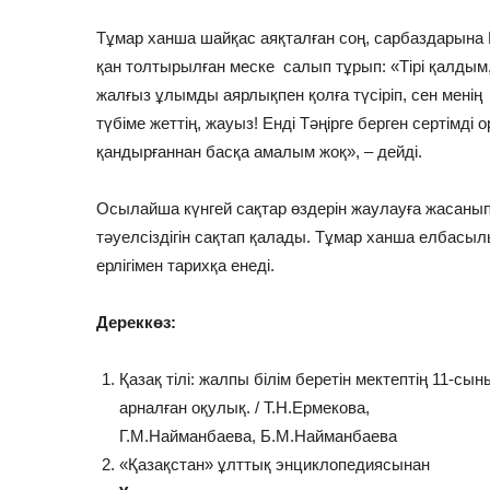
Тұмар ханша шайқас аяқталған соң, сарбаздарына К
қан толтырылған меске салып тұрып: «Тірі қалдым,
жалғыз ұлымды аярлықпен қолға түсіріп, сен менің
түбіме жеттің, жауыз! Енді Тәңірге берген сертімді 
қандырғаннан басқа амалым жоқ», – дейді.
Осылайша күнгей сақтар өздерін жаулауға жасанып
тәуелсіздігін сақтап қалады. Тұмар ханша елбасы
ерлігімен тарихқа енеді.
Дереккөз:
Қазақ тілі: жалпы білім беретін мектептің 11-
арналған оқулық. / Т.Н.Ермекова,
Г.М.Найманбаева, Б.М.Найманбаева
«Қазақстан» ұлттық энциклопедиясынан