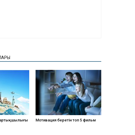
ЛАРЫ
 артықшылығы
Мотивация беретін топ 5 фильм