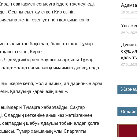
рдің сақтармен соғысуға іздеген желеуі еді.
Адамза
ы. Осыны сылтау еткен Кир өзінің
29.04.202
иясына жетіп, өзен үстінен қалқыма көпір
Ұлы жең
29.04.202
мын алыстан бақылап, біліп отырған Тұмар
Дүниет
оқушыл
тқанын естіп, Кирге
қалыпт
ы!– дейді жіберген жаушысы арқылы Тұмар
07.04.202
гер алда-жалда соғыспай қоймаймын десең, онда
ілік жерге кетіп, жол ашайық, ал дарияның арғы
Жарна
егін. Қалауыңа қарай өзің шеш».
шешімдерін Тұмарға хабарлайды. Сақтар
Онлайн
і. Олардың кеткеніне анық көз жеткізгеннен
ізіп, сақтардың шабуылдаушы тобын алдап қолға
басшысы, Тұмар ханшаның ұлы Спаргапты