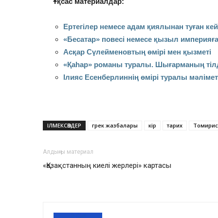
Ұқсас материалдар:
Ертегілер немесе адам қиялынан туған ке
«Бесатар» повесі немесе қызыл империяға
Асқар Сүлейменовтың өмірі мен қызметі
«Қаһар» романы туралы. Шығарманың тілд
Ілияс Есенберлиннің өмірі туралы мәлімет
ІЛМЕКСӨЗДЕР
грек жазбалары
кір
тарих
Томирис
Алдыңғы материал
«Қазақстанның киелі жерлері» картасы