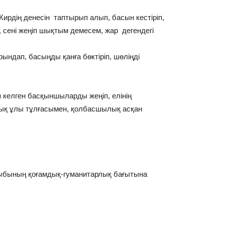
ирдің денесін таптырып алып, басын кестіріп,
 сені жеңіп шықтым демесем, жар дегендегі
орындап, басыңды қанға бөктіріп, шөліңді
 келген басқыншыларды жеңіп, елінің
лық ұлы тұлғасымен, қолбасшылық асқан
сыныбының қоғамдық-гуманитарлық бағытына