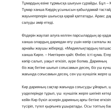
Тұмардың өзіне тұрмысқа шығуын сұрайды. Бұл – Ки
Тұмар ханша Кирдің ұсынысын қабылдамай тастайд
жауынгерлерін шығысқа қарай қаптатады. Аракс дар
салуды әмір етеді.
Өздерін жаулап алуға келген парсылардың әр қада
ханша олардың дариядан өту үшін көпір салғалы жа
арнайы жаушы жібереді. «Мидиялықтардың патшас
ханша Кирге. – Ниетіңнен қайт. Өнбес істі қума. Е
көпір салып, уақыт өткізіп, әуре болма. Дарияның
біз жақ бетіне шығып соғысамын десең, біз үш күнш
жағында соғысамын десең, сен үш күншілік жерге ш
Кир дарияның сақтар жағында соғысуды ұйғарып, 
уәделерінде тұрып, үш күншілік жерге шегініп кетед
кейін Кир бүкіл әскерін дарияның арғы бетіне өтк
түсіріп, түгел қырғынға ұшыратады. Осы топтың 