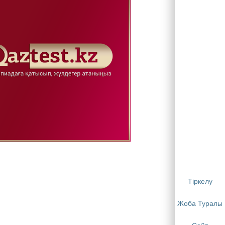
Тіркелу
Жоба Туралы