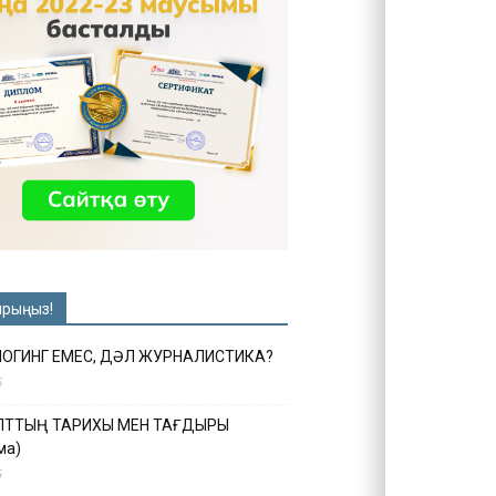
ырыңыз!
ЛОГИНГ ЕМЕС, ДӘЛ ЖУРНАЛИСТИКА?
6
ҰЛТТЫҢ ТАРИХЫ МЕН ТАҒДЫРЫ
ма)
5