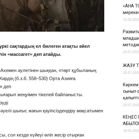
«АНА Т
мерекес
10.09.202
Развити
младши
методи
 түркі сақтардың ел билеген атақты әйел
20.07.202
ін «массагет» деп атайды.
ЖАЗУ 
ы Ахемен әулетінен шыққан, «төрт құбыланың
20.07.202
ирдің (б.з.б. 558–530) Орта Азияға
Көркем
» деп
сынып 
шығарып жеңуімен тікелей байланысты.
қалыпт
руді
20.07.202
 әуелі шығыс жағын қауіпсіздендіру мақсатымен
КЕҢЕС
ҚАБЫЛО
18.05.202
ы, сол кезде күйеуі өліп жесір отырған