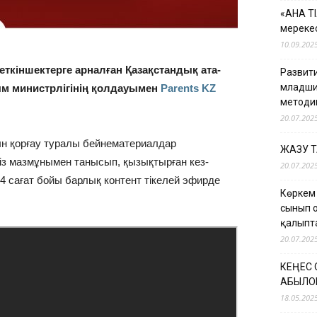
«АНА Т
мерекес
10.09.202
еткіншектерге арналған Қазақстандық ата-
Развити
младши
ым министрлігінің қолдауымен
Parents KZ
методи
20.07.202
ын қорғау туралы бейнематериалдар
ЖАЗУ 
сіз мазмұнымен танысып, қызықтырған кез-
20.07.202
24 сағат бойы барлық контент тікелей эфирде
Көркем
сынып 
қалыпт
20.07.202
КЕҢЕС
ҚАБЫЛО
18.05.202