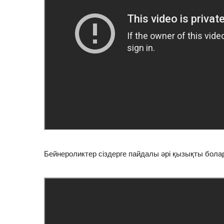
Бейнероликтер сіздерге пайдалы әрі қызықты болар