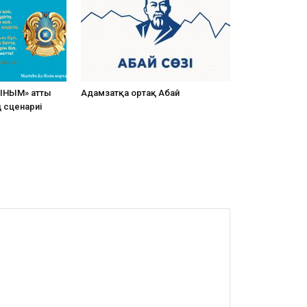
ЫНЫМ» атты
Адамзатқа ортақ Абай
ң сценариі