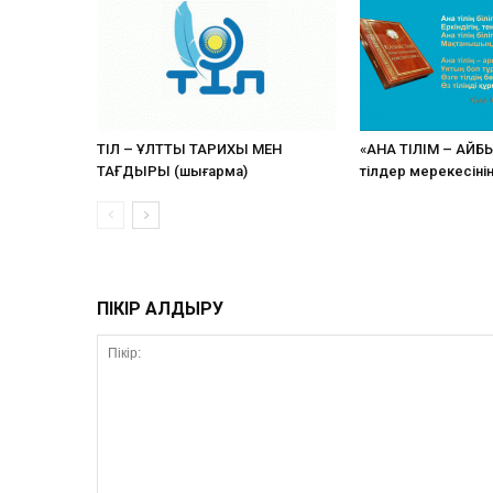
ТІЛ – ҰЛТТЫҢ ТАРИХЫ МЕН
«АНА ТІЛІМ – АЙБ
ТАҒДЫРЫ (шығарма)
тілдер мерекесіні
ПІКІР ҚАЛДЫРУ