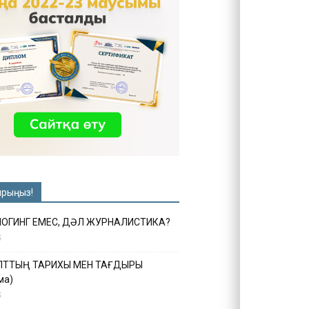
ырыңыз!
ЛОГИНГ ЕМЕС, ДӘЛ ЖУРНАЛИСТИКА?
6
ҰЛТТЫҢ ТАРИХЫ МЕН ТАҒДЫРЫ
ма)
5