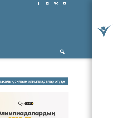
ликалық онлайн олимпиадалар өтуде