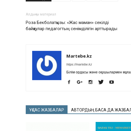
Алдыңғы материал
Роза Бекболатқызы: «Жас маман» секілді
байқаулар педагогтың сенімділігін арттырады
Martebe.kz
https://martebe.kz
Білім ордасы және оқушылармен мұғал
ҰҚСАС ЖАЗБАЛАР
АВТОРДЫҢ БАСҚА ДА ЖАЗБА