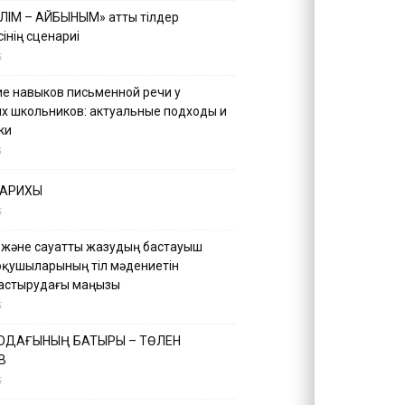
ІЛІМ – АЙБЫНЫМ» атты тілдер
інің сценариі
5
е навыков письменной речи у
х школьников: актуальные подходы и
ки
5
ТАРИХЫ
5
 және сауатты жазудың бастауыш
оқушыларының тіл мәдениетін
астырудағы маңызы
5
 ОДАҒЫНЫҢ БАТЫРЫ – ТӨЛЕН
В
5