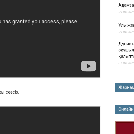
Адамза
29.04.202
Ұлы жең
29.04.202
Дүниет
оқушыл
қалыпт
07.04.202
Жарна
ы сөзсіз.
Онлайн