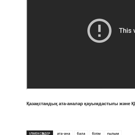
Қазақстандық ата-аналар қауымдастығы және ҚР
ІЛМЕКСӨЗДЕР
ата-ана
бала
білім
ғылым