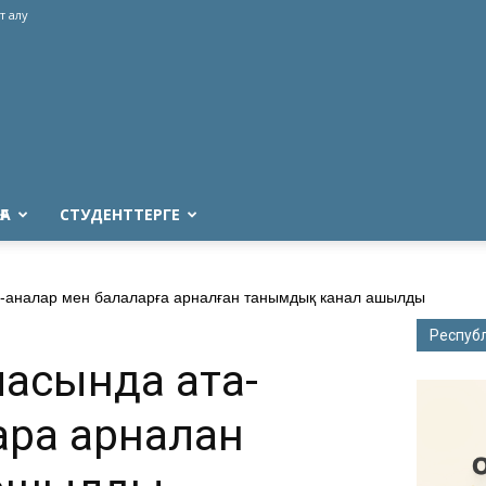
т алу
ҒА
СТУДЕНТТЕРГЕ
-аналар мен балаларға арналған танымдық канал ашылды
Респуб
асында ата-
рға арналған