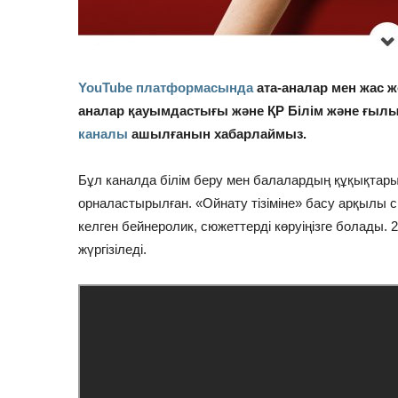
YouTube платформасында
ата-аналар мен жас ж
аналар қауымдастығы және ҚР Білім және ғыл
каналы
ашылғанын хабарлаймыз.
Бұл каналда білім беру мен балалардың құқықтар
орналастырылған. «Ойнату тізіміне» басу арқылы 
келген бейнеролик, сюжеттерді көруіңізге болады. 
жүргізіледі.