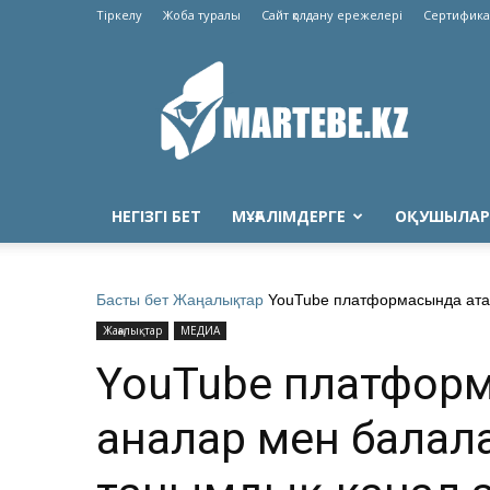
Тіркелу
Жоба туралы
Сайт қолдану ережелері
Сертифика
Martebe.kz
білім
сайты
НЕГІЗГІ БЕТ
МҰҒАЛІМДЕРГЕ
ОҚУШЫЛАР
Басты бет
Жаңалықтар
YouTube платформасында ата
Жаңалықтар
МЕДИА
YouTube платформ
аналар мен балала