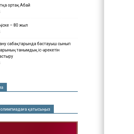
тқа ортақ Абай
5
іске – 80 жыл
5
ану сабақтарында бастауыш сынып
арының танымдық іс-әрекетін
астыру
5
ма
 олимпиадаға қатысыңыз