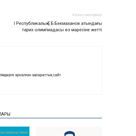
Келесі материал
І Республикалық Е.Б.Бекмаханов атындағы
тарих олимпиадасы өз мәресіне жетті
імдерге арналған ақпараттық сайт
ЛАРЫ