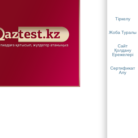
Тіркелу
Жоба Туралы
Сайт
Қолдану
Ережелері
Сертификат
Алу