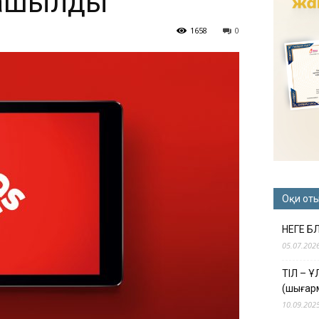
 ашылды
1658
0
Оқи от
НЕГЕ Б
05.07.202
ТІЛ – 
(шығар
10.09.202