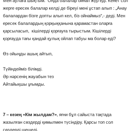
Мен аулаға шықтым. Онда балалар ойнап жүр еді. Кенет сол
жерге ересек балалар келді де біреуі мені ұстап алып : „Анау
балалардан бізге допты алып кел, біз ойнаймыз“,- деді. Мен
ересек балалардың қорқыққанына қарамастан оларға
қарсыласып, кішілерді қорғауға тырыстым. Кішілерді
қорғауда тағы қандай қулық ойлап табуы ма болар еді?
Өз ойыңды ашық айтып,
Түйіндейміз білімді.
Әр нәрсенің жауабын тез
Айтайықшы ұғымды.
7 – кезең «Кім жылдам?»
, яғни бұл сайыста тақтада
жазылған сөздерді қимылмен түсіндіру. Қарсы топ сол
сөздерді шешеді.