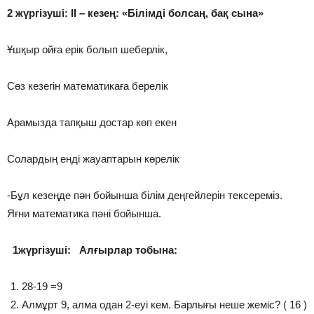
2 жүргізуші: ІІ – кезең: «Білімді болсаң, бақ сына»
Ұшқыр ойға ерік болып шеберлік,
Сөз кезегін математикаға берелік
Арамызда тапқыш достар көп екен
Солардың енді жауаптарын көрелік
-Бұл кезеңде пән бойынша білім деңгейлерін тексереміз.
Яғни математика пәні бойынша.
1жүргізуші: Алғырлар тобына:
28-19 =9
Алмұрт 9, алма одан 2-еуі кем. Барлығы неше жеміс? ( 16 )