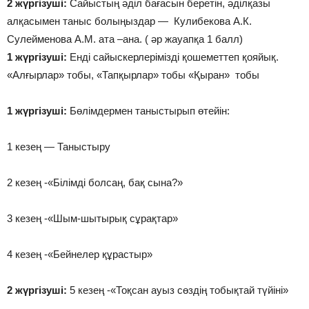
2 жүргізуші:
Сайыстың әділ бағасын беретін, әділқазы
алқасымен таныс болыңыздар — Кулибекова А.К.
Сулейменова А.М. ата –ана. ( әр жауапқа 1 балл)
1 жүргізуші:
Енді сайыскерлерімізді қошеметтеп қояйық.
«Алғырлар» тобы, «Тапқырлар» тобы «Қыран» тобы
1 жүргізуші:
Бөлімдермен таныстырып өтейін:
1 кезең — Таныстыру
2 кезең -«Білімді болсаң, бақ сына?»
3 кезең -«Шым-шытырық сұрақтар»
4 кезең -«Бейнелер құрастыр»
2 жүргізуші:
5 кезең -«Тоқсан ауыз сөздің тобықтай түйіні»