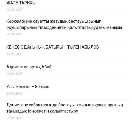
ЖАЗУ ТАРИХЫ
20.07.2025
Көркем және сауатты жазудың бастауыш сынып
оқушыларының тіл мәдениетін қалыптастырудағы маңызы
20.07.2025
КЕҢЕС ОДАҒЫНЫҢ БАТЫРЫ – ТӨЛЕН ҚАБЫЛОВ
18.05.2025
Адамзатқа ортақ Абай
29.04.2025
Ұлы жеңіске – 80 жыл
29.04.2025
Дүниетану сабақтарында бастауыш сынып оқушыларының
танымдық іс-әрекетін қалыптастыру
07.04.2025