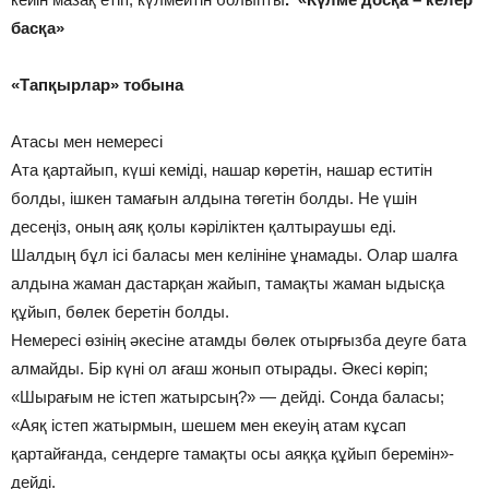
басқа»
«Тапқырлар» тобына
Атасы мен немересі
Ата қартайып, күші кеміді, нашар көретін, нашар еститін
болды, ішкен тамағын алдына төгетін болды. Не үшін
десеңіз, оның аяқ қолы кәріліктен қалтыраушы еді.
Шалдың бұл ісі баласы мен келініне ұнамады. Олар шалға
алдына жаман дастарқан жайып, тамақты жаман ыдысқа
құйып, бөлек беретін болды.
Немересі өзінің әкесіне атамды бөлек отырғызба деуге бата
алмайды. Бір күні ол ағаш жонып отырады. Әкесі көріп;
«Шырағым не істеп жатырсың?» — дейді. Сонда баласы;
«Аяқ істеп жатырмын, шешем мен екеуің атам кұсап
қартайғанда, сендерге тамақты осы аяққа құйып беремін»-
дейді.