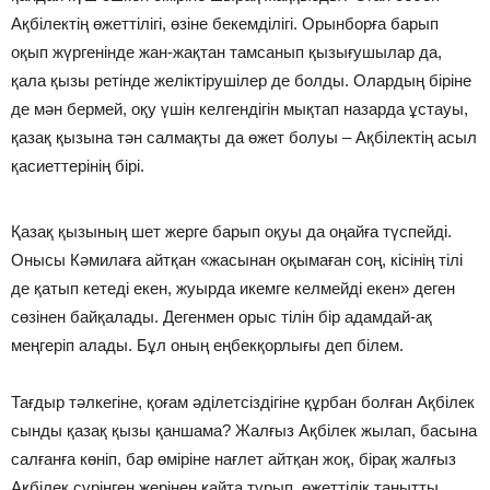
Ақбілектің өжеттілігі, өзіне бекемділігі. Орынборға барып
оқып жүргенінде жан-жақтан тамсанып қызығушылар да,
қала қызы ретінде желіктірушілер де болды. Олардың біріне
де мән бермей, оқу үшін келгендігін мықтап назарда ұстауы,
қазақ қызына тән салмақты да өжет болуы – Ақбілектің асыл
қасиеттерінің бірі.
Қазақ қызының шет жерге барып оқуы да оңайға түспейді.
Онысы Кәмилаға айтқан «жасынан оқымаған соң, кісінің тілі
де қатып кетеді екен, жуырда икемге келмейді екен» деген
сөзінен байқалады. Дегенмен орыс тілін бір адамдай-ақ
меңгеріп алады. Бұл оның еңбекқорлығы деп білем.
Тағдыр тәлкегіне, қоғам әділетсіздігіне құрбан болған Ақбілек
сынды қазақ қызы қаншама? Жалғыз Ақбілек жылап, басына
салғанға көніп, бар өміріне нағлет айтқан жоқ, бірақ жалғыз
Ақбілек сүрінген жерінен қайта тұрып, өжеттілік танытты.