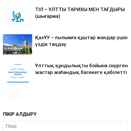
ТІЛ – ҰЛТТЫҢ ТАРИХЫ МЕН ТАҒДЫРЫ
(шығарма)
ҚазҰУ – ғылымға құштар жандар үшін
үздік таңдау
Ұлттық құндылықты бойына сіңірген
жастар жаһандық бәсекеге қабілетті
ПІКІР ҚАЛДЫРУ