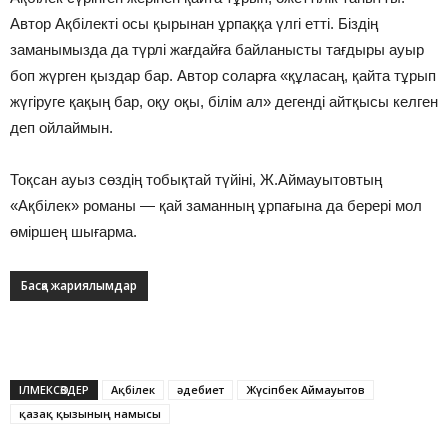
Автор Ақбілекті осы қырынан ұрпаққа үлгі етті. Біздің
заманымызда да түрлі жағдайға байланысты тағдыры ауыр
боп жүрген қыздар бар. Автор соларға «құласаң, қайта тұрып
жүгіруге қақың бар, оқу оқы, білім ал» дегенді айтқысы келген
деп ойлаймын.
Тоқсан ауыз сөздің тобықтай түйіні, Ж.Аймауытовтың
«Ақбілек» романы — қай заманның ұрпағына да берері мол
өміршең шығарма.
Басқа жариялымдар
ІЛМЕКСӨЗДЕР
Ақбілек
әдебиет
Жүсіпбек Аймауытов
қазақ қызының намысы