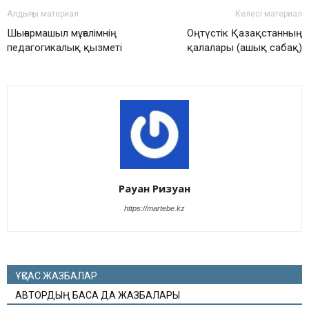
Алдыңғы материал
Келесі материал
Шығармашыл мұғалімнің
Оңтүстік Қазақстанның
педагогикалық қызметі
қалалары (ашық сабақ)
Рауан Ризуан
https://martebe.kz
ҰҚСАС ЖАЗБАЛАР
АВТОРДЫҢ БАСҚА ДА ЖАЗБАЛАРЫ