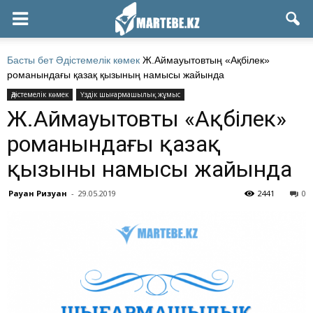
Басты бет
Әдістемелік көмек
Ж.Аймауытовтың «Ақбілек»
романындағы қазақ қызының намысы жайында
Әдістемелік көмек
Үздік шығармашылық жұмыс
Ж.Аймауытовтың «Ақбілек»
романындағы қазақ
қызының намысы жайында
Рауан Ризуан
-
29.05.2019
2441
0