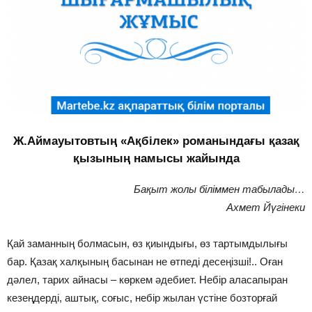
Ж.Аймауытовтың «Ақбілек» романындағы қазақ
қызының намысы жайында
Бақыт жолы біліммен табылады…
Ахмет Йүгінеки
Қай заманның болмасын, өз қиындығы, өз тартымдылығы
бар. Қазақ халқының басынан не өтпеді десеңізші!.. Оған
дәлел, тарих айнасы – көркем әдебиет. Небір аласапыран
кезеңдерді, аштық, соғыс, небір жылан үстіне бозторғай