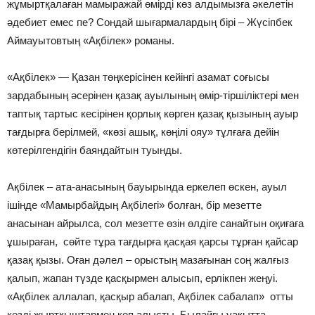
жұмыртқалаған мамыражай өмірді көз алдымызға әкелетін
әдебиет емес пе? Сондай шығармалардың бірі – Жүсіпбек
Аймауытовтың «Ақбілек» романы.
«Ақбілек» — Қазан төңкерісінен кейінгі азамат соғысы
зардабының әсерінен қазақ ауылының өмір-тіршіліктері мен
таптық тартыс кесірінен қорлық көрген қазақ қызының ауыр
тағдырға берілмей, «көзі ашық, көңілі ояу» тұлғаға дейін
көтерілгендігін баяндайтын туынды.
Ақбілек – ата-анасының бауырында еркелеп өскен, ауыл
ішінде «Мамырбайдың Ақбілегі» болған, бір мезетте
анасынан айрылса, сол мезетте өзін өлдіге санайтын оқиғаға
ұшыраған, сөйте тұра тағдырға қасқая қарсы тұрған қайсар
қазақ қызы. Оған дәлел – орыстың мазағынан соң жалғыз
қалып, жапан түзде қасқырмен алысып, ерлікпен жеңуі.
«Ақбілек аллалап, қасқыр абалап, Ақбілек сабалап» отты
көзді жыртқыштармен көп алысты. Былайғы уақытта