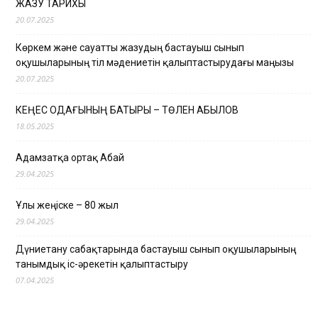
ЖАЗУ ТАРИХЫ
20.07.2025
Көркем және сауатты жазудың бастауыш сынып
оқушыларының тіл мәдениетін қалыптастырудағы маңызы
20.07.2025
КЕҢЕС ОДАҒЫНЫҢ БАТЫРЫ – ТӨЛЕН ҚАБЫЛОВ
18.05.2025
Адамзатқа ортақ Абай
29.04.2025
Ұлы жеңіске – 80 жыл
29.04.2025
Дүниетану сабақтарында бастауыш сынып оқушыларының
танымдық іс-әрекетін қалыптастыру
07.04.2025