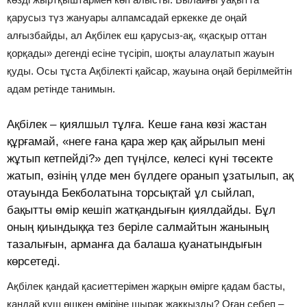
қарусыз түз жануары алпамсадай еркекке де оңай
алғызбайды, ал Ақбілек еш қарусыз-ақ, «қасқыр оттан
қорқады» дегенді есіне түсіріп, шоқты алаулатып жауын
қуды. Осы тұста Ақбілекті қайсар, жауына оңай берілмейтін
адам ретінде танимын.
Ақбілек – қиялшыл тұлға. Кеше ғана көзі жастан
құрғамай, «неге ғана қара жер қақ айрылып мені
жұтып кетпейді?» деп түңілсе, келесі күні төсекте
жатып, өзінің үлде мен бүлдеге оранып ұзатылып, ақ
отауында Бекболатына торсықтай ұл сыйлап,
бақытты өмір кешіп жатқандығын қиялдайды. Бұл
оның қиындыққа тез беріле салмайтын жанының
тазалығын, арманға да балаша қуанатындығын
көрсетеді.
Ақбілек қандай қасиеттерімен жарқын өмірге қадам басты,
қандай күш өшкен өміріне шырақ жаққызды? Оған себеп –