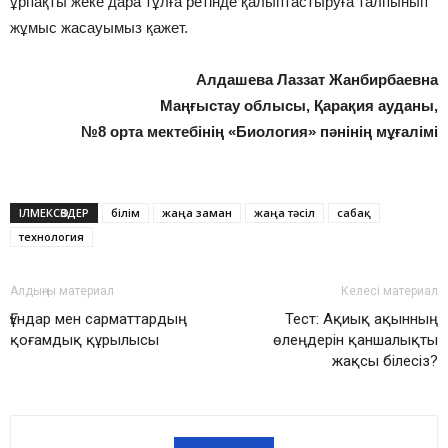
ұрпақты жеке дара тұлға ретінде қалыптастыруға талпынып
жұмыс жасауымыз қажет.
Алдашева Лаззат Жанбирбаевна
Маңғыстау облысы, Қарақия ауданы,
№8 орта мектебінің «Биология» пәнінің мұғалімі
ІЛМЕКСӨЗДЕР
білім
жаңа заман
жаңа тәсіл
сабақ
технология
Алдыңғы материал
Келесі материал
Ғұндар мен сарматтардың
Тест: Ақиық ақынның
қоғамдық құрылысы
өлеңдерін қаншалықты
жақсы білесіз?