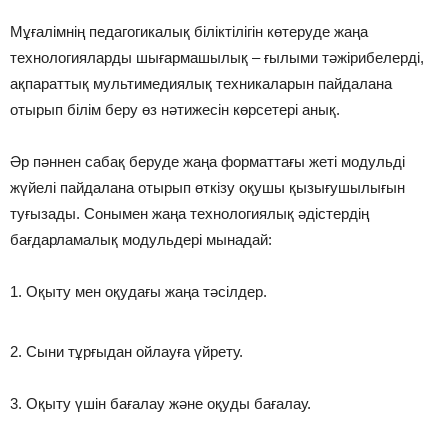
Мұғалімнің педагогикалық біліктілігін көтеруде жаңа
технологияларды шығармашылық – ғылыми тәжірибелерді,
ақпараттық мультимедиялық техникаларын пайдалана
отырып білім беру өз нәтижесін көрсетері анық.
Әр пәннен сабақ беруде жаңа форматтағы жеті модульді
жүйелі пайдалана отырып өткізу оқушы қызығушылығын
туғызады. Сонымен жаңа технологиялық әдістердің
бағдарламалық модульдері мынадай:
1. Оқыту мен оқудағы жаңа тәсілдер.
2. Сыни тұрғыдан ойлауға үйрету.
3. Оқыту үшін бағалау және оқуды бағалау.