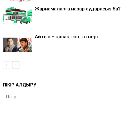
Жарнамаларға назар аударасыз ба?
Айтыс – қазақтың төл өнері
ПІКІР ҚАЛДЫРУ