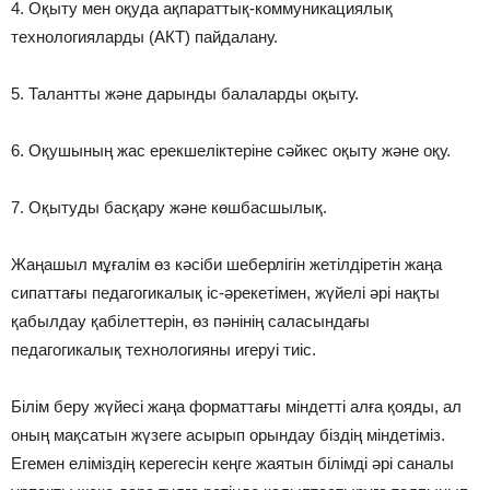
4. Оқыту мен оқуда ақпараттық-коммуникациялық
технологияларды (АКТ) пайдалану.
5. Талантты және дарынды балаларды оқыту.
6. Оқушының жас ерекшеліктеріне сәйкес оқыту және оқу.
7. Оқытуды басқару және көшбасшылық.
Жаңашыл мұғалім өз кәсіби шеберлігін жетілдіретін жаңа
сипаттағы педагогикалық іс-әрекетімен, жүйелі әрі нақты
қабылдау қабілеттерін, өз пәнінің саласындағы
педагогикалық технологияны игеруі тиіс.
Білім беру жүйесі жаңа форматтағы міндетті алға қояды, ал
оның мақсатын жүзеге асырып орындау біздің міндетіміз.
Егемен еліміздің керегесін кеңге жаятын білімді әрі саналы