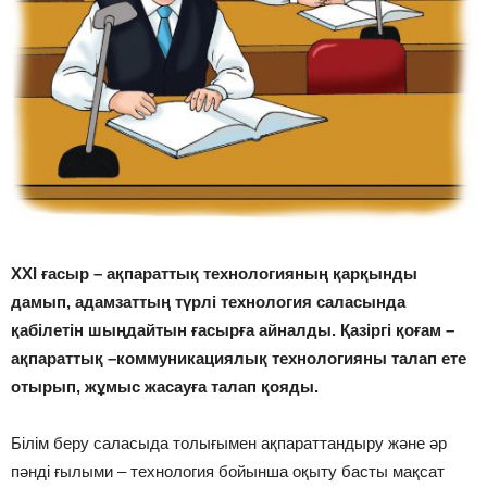
ХХІ ғасыр – ақпараттық технологияның қарқынды
дамып, адамзаттың түрлі технология саласында
қабілетін шыңдайтын ғасырға айналды. Қазіргі қоғам –
ақпараттық –коммуникациялық технологияны талап ете
отырып, жұмыс жасауға талап қояды.
Білім беру саласыда толығымен ақпараттандыру және әр
пәнді ғылыми – технология бойынша оқыту басты мақсат