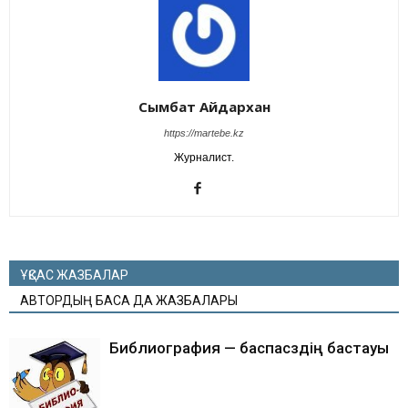
Сымбат Айдархан
https://martebe.kz
Журналист.
ҰҚСАС ЖАЗБАЛАР
АВТОРДЫҢ БАСҚА ДА ЖАЗБАЛАРЫ
Библиография — баспасөздің бастауы