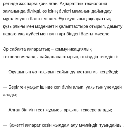
ретінде жоспарға қойылған. Ақпараттық технология
заманында білімді, өз ісінің білікті маманын дайындау
мұғалім үшін басты міндет. Әр оқушының ақпараттық
құзырлығы мен мәдениетін қалыптастыра отырып, дамыту
педагогика жүйесі мен күн тәртібіндегі басты мәселе.
Әр сабақта ақпараттық – коммуникациялық
технологияларды пайдалана отырып, өткізудің тиімділігі:
— Оқушының әр тақырып сайын дүниетанымы кеңейеді;
— Берілген уақыт ішінде көп білім алып, уақытын үнемдей
алады;
— Алған білімін тест жұмысы арқылы тексере алады;
— Қажетті ақпарат көзін жылдам алу мүмкіндігі туындайды.