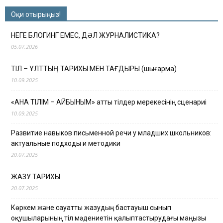
Оқи отырыңыз!
НЕГЕ БЛОГИНГ ЕМЕС, ДӘЛ ЖУРНАЛИСТИКА?
05.07.2026
ТІЛ – ҰЛТТЫҢ ТАРИХЫ МЕН ТАҒДЫРЫ (шығарма)
10.09.2025
«АНА ТІЛІМ – АЙБЫНЫМ» атты тілдер мерекесінің сценариі
10.09.2025
Развитие навыков письменной речи у младших школьников:
актуальные подходы и методики
20.07.2025
ЖАЗУ ТАРИХЫ
20.07.2025
Көркем және сауатты жазудың бастауыш сынып
оқушыларының тіл мәдениетін қалыптастырудағы маңызы