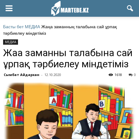
Басты бет
МЕДИА
Жаңа заманның талабына сай ұрпақ
тәрбиелеу міндетіміз
МЕДИА
Жаңа заманның талабына сай
ұрпақ тәрбиелеу міндетіміз
Сымбат Айдархан
-
12.10.2020
1618
0