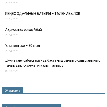
20.07.2025
КЕҢЕС ОДАҒЫНЫҢ БАТЫРЫ – ТӨЛЕН ҚАБЫЛОВ
18.05.2025
Адамзатқа ортақ Абай
29.04.2025
Ұлы жеңіске – 80 жыл
29.04.2025
Дүниетану сабақтарында бастауыш сынып оқушыларының
танымдық іс-әрекетін қалыптастыру
07.04.2025
Жарнама