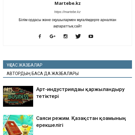
Martebe.kz
https://martebe.kz
Білім ордасы және оқушылармен мұғалімдерге арналған
ақпараттық сайт
ҰҚСАС ЖАЗБАЛАР
АВТОРДЫҢ БАСҚА ДА ЖАЗБАЛАРЫ
Арт-индустриядағы қаржыландыру
тетіктері
Саяси режим. Қазақстан қоғамының
ерекшелігі