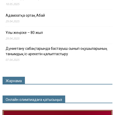
18.05.2025
Адамзатқа ортақ Абай
29.04.2025
Ұлы жеңіске – 80 жыл
29.04.2025
Дүниетану сабақтарында бастауыш сынып оқушыларының
танымдық іс-әрекетін қалыптастыру
07.04.2025
Жарнама
Онлайн олимпиадаға қатысыңыз