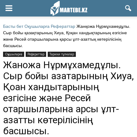
Басты бет
Оқушыларға
Рефераттар
Жанқожа Нұрмұхамедұлы.
Сыр бойы қазақтарының Хиуа, Қоқан хандықтарының езгісіне
және Ресей отаршыларына қарсы ұлт-азаттық көтерілісінің
басшысы.
Оқушыларға
Рефераттар
Тарихи тұлғалар
Жанқожа Нұрмұхамедұлы.
Сыр бойы қазақтарының Хиуа,
Қоқан хандықтарының
езгісіне және Ресей
отаршыларына қарсы ұлт-
азаттық көтерілісінің
басшысы.