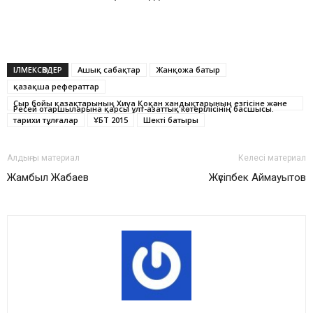
ІЛМЕКСӨЗДЕР
Ашық сабақтар
Жанқожа батыр
қазақша рефераттар
Сыр бойы қазақтарының Хиуа Қоқан хандықтарының езгісіне және
Ресей отаршыларына қарсы ұлт-азаттық көтерілісінің басшысы.
тарихи тұлғалар
ҰБТ 2015
Шекті батыры
Алдыңғы материал
Келесі материал
Жамбыл Жабаев
Жүсіпбек Аймауытов