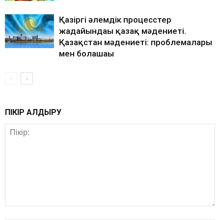
Қазіргі әлемдік процесcтер
жағдайындағы қазақ мәдениеті.
Қазақстан мәдениеті: проблемалары
мен болашағы
ПІКІР ҚАЛДЫРУ