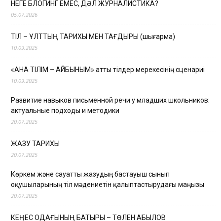
НЕГЕ БЛОГИНГ ЕМЕС, ДӘЛ ЖУРНАЛИСТИКА?
05.07.2026
ТІЛ – ҰЛТТЫҢ ТАРИХЫ МЕН ТАҒДЫРЫ (шығарма)
10.09.2025
«АНА ТІЛІМ – АЙБЫНЫМ» атты тілдер мерекесінің сценариі
10.09.2025
Развитие навыков письменной речи у младших школьников:
актуальные подходы и методики
20.07.2025
ЖАЗУ ТАРИХЫ
20.07.2025
Көркем және сауатты жазудың бастауыш сынып
оқушыларының тіл мәдениетін қалыптастырудағы маңызы
20.07.2025
КЕҢЕС ОДАҒЫНЫҢ БАТЫРЫ – ТӨЛЕН ҚАБЫЛОВ