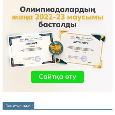
Оқи отырыңыз!