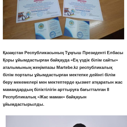
Қазақстан Республикасының Тұңғыш Президенті Елбасы
Қоры ұйымдастырған байқауда «Ең үздік білім сайты»
аталымының жеңімпазы Martebe.kz республикалық
білім порталы ұйымдастырған мектепке дейінгі білім
беру мекемелері мен мектептерде қызмет атқаратын жас
мамандардың біліктілігін арттыруға бағытталған ІІ
Республикалық «Жас маман» байқауын
ұйымдастырылды.