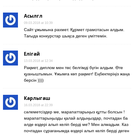
Асылгүл
09.03.2018 at 10:39
Сайт ұжымына рахмет. Құрмет грамотасын алдым.
Тағыда конкурстар шықса деген үміттемін.
Елігай
13.03.2018 at 12:34
Рақмет, диплом мен төс белгімді бүгін алдым. Өте
қуаныштымын. Ұжымға көп рақмет! Еңбектеріңіз жаңа
берсін ))))
Карлыгаш
16.03.2018 at 22:39
сәлеметсіздер ме, марапаттарыңыз құтты болсын !
марапаттарыңызды қалай алдыңыздар, почтадан ба
әлде өздері алып келіп берді ме? Мен алмадым. Каз
почтадан сұрағанымда өздері алып келіп берді деген