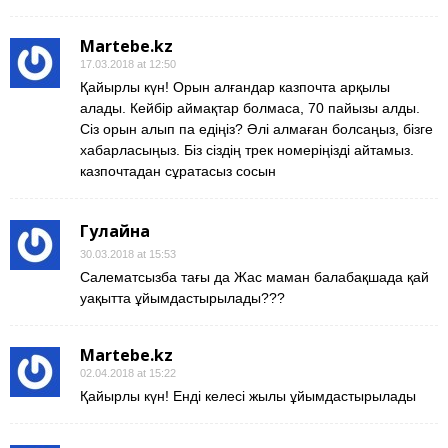
Martebe.kz
17.03.2018 at 12:50
Қайырлы күн! Орын алғандар казпочта арқылы
алады. Кейбір аймақтар болмаса, 70 пайызы алды.
Сіз орын алып па едіңіз? Әлі алмаған болсаңыз, бізге
хабарласыңыз. Біз сіздің трек номеріңізді айтамыз.
казпочтадан сұратасыз сосын
Гулайна
30.03.2018 at 15:53
Салематсызба тағы да Жас маман балабақшада қай
уақытта ұйымдастырылады???
Martebe.kz
02.04.2018 at 15:22
Қайырлы күн! Енді келесі жылы ұйымдастырылады