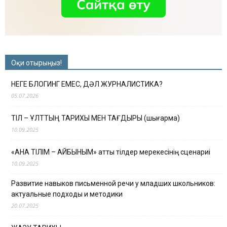
Оқи отырыңыз!
НЕГЕ БЛОГИНГ ЕМЕС, ДӘЛ ЖУРНАЛИСТИКА?
05.07.2026
ТІЛ – ҰЛТТЫҢ ТАРИХЫ МЕН ТАҒДЫРЫ (шығарма)
10.09.2025
«АНА ТІЛІМ – АЙБЫНЫМ» атты тілдер мерекесінің сценариі
10.09.2025
Развитие навыков письменной речи у младших школьников:
актуальные подходы и методики
20.07.2025