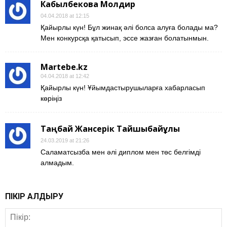
Кабылбекова Молдир
04.04.2018 at 12:15
Қайырлы күн! Бұл жинақ әлі болса алуға болады ма?
Мен конкурсқа қатысып, эссе жазған болатынмын.
Martebe.kz
04.04.2018 at 12:42
Қайырлы күн! Ұйымдастырушыларға хабарласып
көріңіз
Таңбай Жансерік Тайшыбайұлы
24.03.2019 at 21:26
Cаламатсызба мен әлі диплом мен төс белгімді
алмадым.
ПІКІР ҚАЛДЫРУ