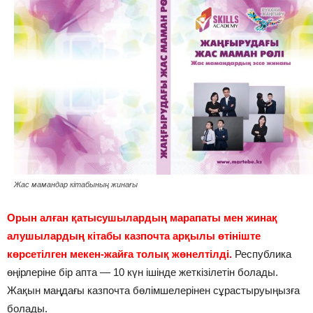
Жас мамандар кітабының жинағы
Орын алған қатысушылардың марапаты мен жинақ
алушылардың кітабы казпочта арқылы өтініште
көрсетілген мекен-жайға толық жөнелтілді.
Республика
өңірлеріне бір апта — 10 күн ішінде жеткізілетін болады.
Жақын маңдағы казпочта бөлімшелерінен сұрастыруыңызға
болады.