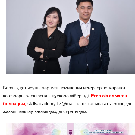
Барлық қатысушылар мен номинация иегерлеріне марапат
қағаздары электронды нұсқада жіберілді.
Егер сіз алмаған
болсаңыз,
skillsacademy.kz@mail.ru почтасына аты-жөніңізді
жазып, мақтау қағазыңызды сұратыңыз.