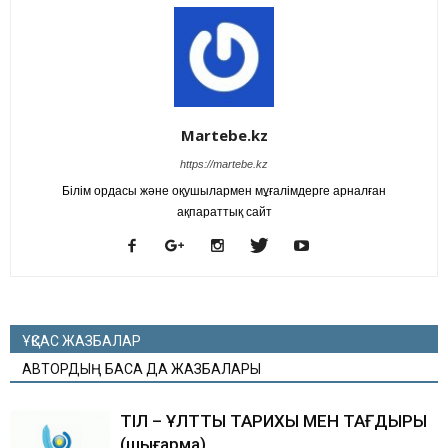
Martebe.kz
https://martebe.kz
Білім ордасы және оқушылармен мұғалімдерге арналған
ақпараттық сайт
ҰҚСАС ЖАЗБАЛАР
АВТОРДЫҢ БАСҚА ДА ЖАЗБАЛАРЫ
ТІЛ – ҰЛТТЫҢ ТАРИХЫ МЕН ТАҒДЫРЫ
(шығарма)