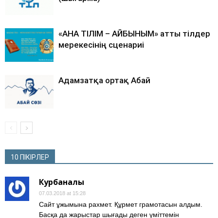
«АНА ТІЛІМ – АЙБЫНЫМ» атты тілдер
мерекесінің сценариі
Адамзатқа ортақ Абай
10 ПІКІРЛЕР
Курбаналы
07.03.2018 at 15:28
Сайт ұжымына рахмет. Құрмет грамотасын алдым.
Басқа да жарыстар шығады деген үміттемін