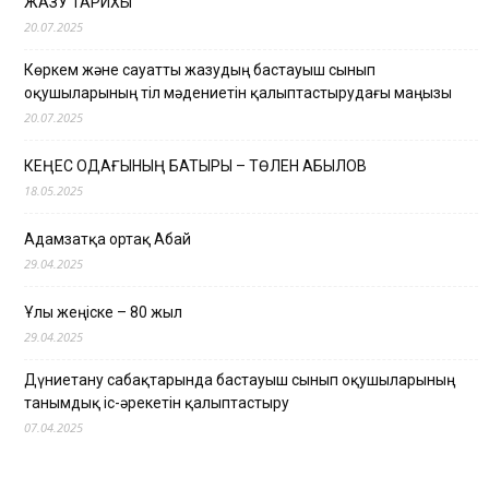
ЖАЗУ ТАРИХЫ
20.07.2025
Көркем және сауатты жазудың бастауыш сынып
оқушыларының тіл мәдениетін қалыптастырудағы маңызы
20.07.2025
КЕҢЕС ОДАҒЫНЫҢ БАТЫРЫ – ТӨЛЕН ҚАБЫЛОВ
18.05.2025
Адамзатқа ортақ Абай
29.04.2025
Ұлы жеңіске – 80 жыл
29.04.2025
Дүниетану сабақтарында бастауыш сынып оқушыларының
танымдық іс-әрекетін қалыптастыру
07.04.2025