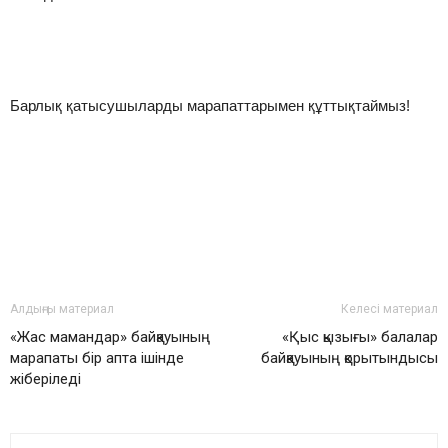
Барлық қатысушыларды марапаттарымен құттықтаймыз!
Алдыңғы материал
Келесі материал
«Жас мамандар» байқауының
«Қыс қызығы» балалар
марапаты бір апта ішінде
байқауының қорытындысы
жіберіледі