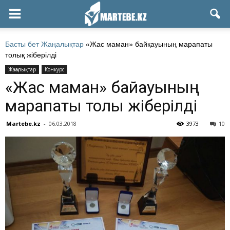
Басты бет
Жаңалықтар
«Жас маман» байқауының марапаты
толық жіберілді
Жаңалықтар
Конкурс
«Жас маман» байқауының
марапаты толық жіберілді
Martebe.kz
-
06.03.2018
3973
10