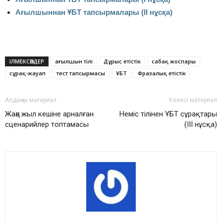
Ағылшыннан ҰБТ тапсырмалары (ІІ нұсқа)
ІЛМЕКСӨЗДЕР
ағылшын тілі
Дұрыс етiстiк
сабақ жоспары
сұрақ-жауап
тест тапсырмасы
ҰБТ
Фразалық етістік
Алдыңғы материал
Келесі материал
Жаңа жыл кешіне арналған
Неміс тілінен ҰБТ сұрақтары
сценарийлер топтамасы
(ІІІ нұсқа)