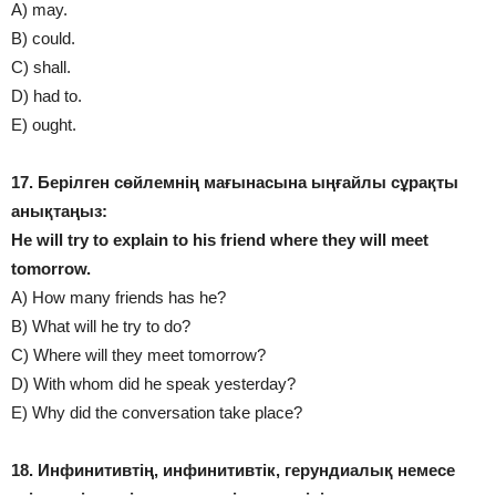
A) may.
B) could.
C) shall.
D) had to.
E) ought.
17. Берілген сөйлемнің мағынасына ыңғайлы сұрақты
анықтаңыз:
He wіll try to explaіn to hіs frіend where they wіll meet
tomorrow.
A) How many frіends has he?
B) What wіll he try to do?
C) Where wіll they meet tomorrow?
D) Wіth whom dіd he speak yesterday?
E) Why dіd the conversatіon take place?
18. Инфинитивтің, инфинитивтік, герундиалық немесе