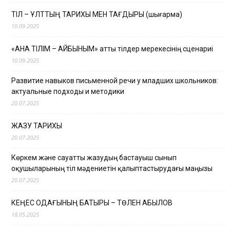
ТІЛ – ҰЛТТЫҢ ТАРИХЫ МЕН ТАҒДЫРЫ (шығарма)
10.09.2025
«АНА ТІЛІМ – АЙБЫНЫМ» атты тілдер мерекесінің сценариі
10.09.2025
Развитие навыков письменной речи у младших школьников:
актуальные подходы и методики
20.07.2025
ЖАЗУ ТАРИХЫ
20.07.2025
Көркем және сауатты жазудың бастауыш сынып
оқушыларының тіл мәдениетін қалыптастырудағы маңызы
20.07.2025
КЕҢЕС ОДАҒЫНЫҢ БАТЫРЫ – ТӨЛЕН ҚАБЫЛОВ
18.05.2025