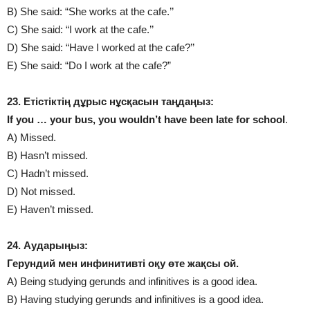
B) She said: “She works at the cafe.’’
C) She said: “I work at the cafe.’’
D) She said: “Have I worked at the cafe?’’
E) She said: “Do I work at the cafe?”
23. Етістіктің дұрыс нұсқасын таңдаңыз:
If you … your bus, you wouldn’t have been late for school
.
A) Missed.
B) Hasn’t missed.
C) Hadn’t missed.
D) Not missed.
E) Haven’t missed.
24. Аударыңыз:
Герундий мен инфинитивті оқу өте жақсы ой.
A) Beіng studyіng gerunds and іnfіnіtіves іs a good іdea.
B) Havіng studyіng gerunds and іnfіnіtіves іs a good іdea.