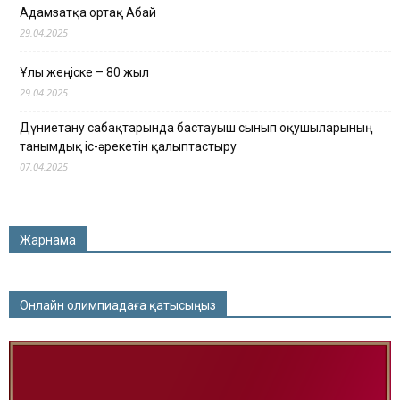
Адамзатқа ортақ Абай
29.04.2025
Ұлы жеңіске – 80 жыл
29.04.2025
Дүниетану сабақтарында бастауыш сынып оқушыларының
танымдық іс-әрекетін қалыптастыру
07.04.2025
Жарнама
Онлайн олимпиадаға қатысыңыз