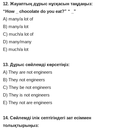
12. Жауаптың дұрыс нұсқасын таңдаңыз:
“How _ chocolate do you eat?” “ _”
A) many/a lot of
B) many/a lot
C) much/a lot of
D) many/many
E) much/a lot
13. Дұрыс сөйлемді көрсетіңіз:
A) They are not engineers
B) They not engineers
C) They be not engineers
D) They is not engineers
E) They not are engineers
14. Сөйлемді ілік септігіндегі зат есіммен
толықтырыңыз: