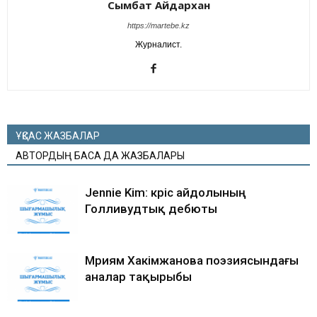
Сымбат Айдархан
https://martebe.kz
Журналист.
ҰҚСАС ЖАЗБАЛАР
АВТОРДЫҢ БАСҚА ДА ЖАЗБАЛАРЫ
Jennie Kim: кәріс айдолының
Голливудтық дебюты
Мәриям Хакімжанова поэзиясындағы
аналар тақырыбы