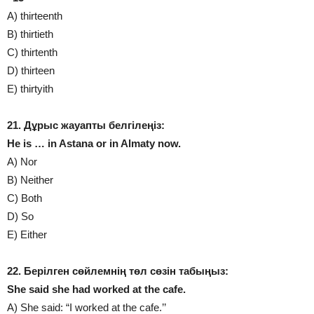
A) thirteenth
B) thirtieth
C) thirtenth
D) thirteen
E) thirtyith
21. Дұрыс жауапты белгілеңіз:
He is … in Astana or in Almaty now.
A) Nor
B) Neither
C) Both
D) So
E) Either
22. Берілген сөйлемнің төл сөзін табыңыз:
She said she had worked at the cafe.
A) She said: “I worked at the cafe.’’