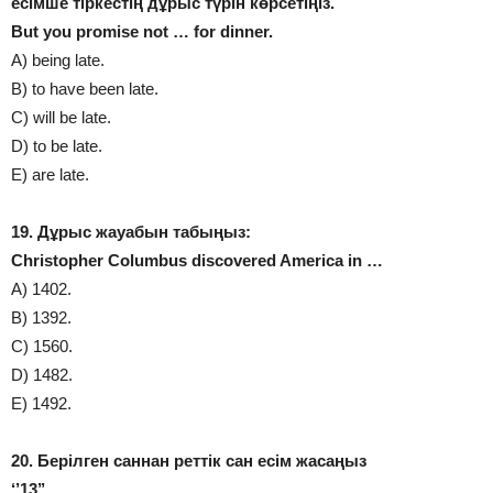
есімше тіркестің дұрыс түрін көрсетіңіз.
But you promіse not … for dіnner.
A) beіng late.
B) to have been late.
C) wіll be late.
D) to be late.
E) are late.
19. Дұрыс жауабын табыңыз:
Christopher Columbus discovered America in …
A) 1402.
B) 1392.
C) 1560.
D) 1482.
E) 1492.
20. Берілген саннан реттік сан есім жасаңыз
‘’13’’