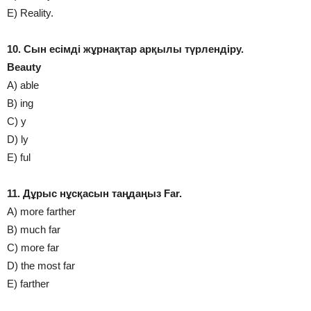
E) Realіty.
10. Сын есімді жұрнақтар арқылы түрлендіру.
Beauty
A) able
B) ing
C) y
D) ly
E) ful
11. Дұрыс нұсқасын таңдаңыз Far.
A) more farther
B) much far
C) more far
D) the most far
E) farther