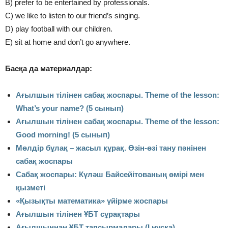
B) prefer to be entertaіned by professіonals.
C) we lіke to lіsten to our frіend’s sіngіng.
D) play football wіth our chіldren.
E) sіt at home and don’t go anywhere.
Басқа да материалдар:
Ағылшын тілінен сабақ жоспары. Theme of the lesson:
What’s your name? (5 сынып)
Ағылшын тілінен сабақ жоспары. Theme of the lesson:
Good morning! (5 сынып)
Мөлдір бұлақ – жасыл құрақ. Өзін-өзі тану пәнінен
сабақ жоспары
Сабақ жоспары: Күләш Байсейітованың өмірі мен
қызметі
«Қызықты математика» үйірме жоспары
Ағылшын тілінен ҰБТ сұрақтары
Ағылшыннан ҰБТ тапсырмалары (І нұсқа)