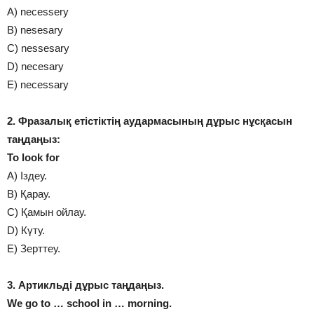
A) necessery
B) nesesary
C) nessesary
D) necesary
E) necessary
2. Фразалық етістіктің аудармасының дұрыс нұсқасын
таңдаңыз:
To look for
A) Іздеу.
B) Қарау.
C) Қамын ойлау.
D) Күту.
E) Зерттеу.
3. Артикльді дұрыс таңдаңыз.
We go to … school in … morning.