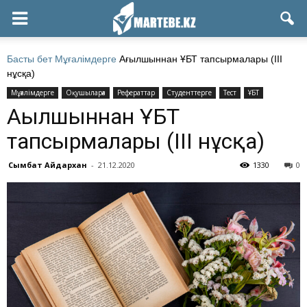
Басты бет
Мұғалімдерге
Ағылшыннан ҰБТ тапсырмалары (ІІІ
нұсқа)
Мұғалімдерге
Оқушыларға
Рефераттар
Студенттерге
Тест
ҰБТ
Ағылшыннан ҰБТ
тапсырмалары (ІІІ нұсқа)
Сымбат Айдархан
-
21.12.2020
1330
0