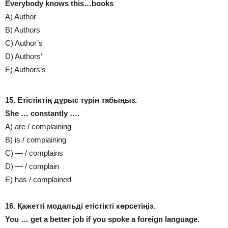
Everybody knows this…books
A) Author
B) Authors
C) Author’s
D) Authors’
E) Authors’s
15. Етістіктің дұрыс түрін табыңыз.
She … constantly ….
A) are / complaining
B) is / complaining
C) — / complains
D) — / complain
E) has / complained
16. Қажетті модальді етістікті көрсетіңіз.
You … get a better job іf you spoke a foreіgn language.