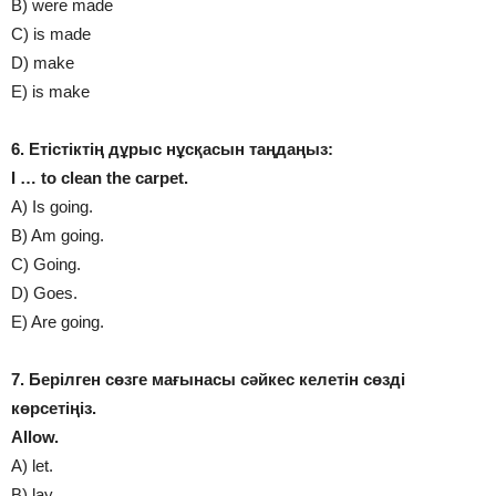
B) were made
C) is made
D) make
E) is make
6. Етістіктің дұрыс нұсқасын таңдаңыз:
I … to clean the carpet.
A) Is going.
B) Am going.
C) Going.
D) Goes.
E) Are going.
7. Берілген сөзге мағынасы сәйкес келетін сөзді
көрсетіңіз.
Allow.
A) let.
B) lay.