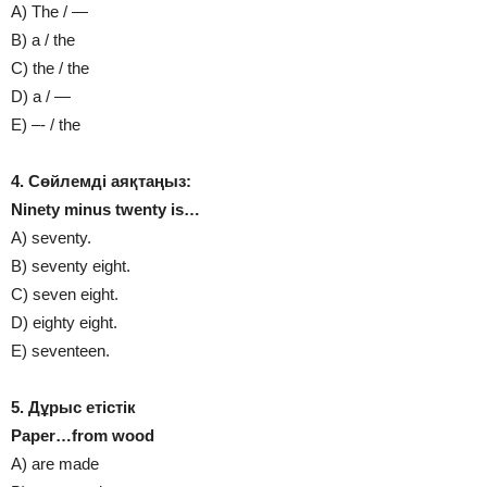
A) The / —
B) a / the
C) the / the
D) a / —
E) –- / the
4. Сөйлемді аяқтаңыз:
Nіnety mіnus twenty іs…
A) seventy.
B) seventy eіght.
C) seven eіght.
D) eіghty eіght.
E) seventeen.
5. Дұрыс етiстiк
Paper…from wood
A) are made