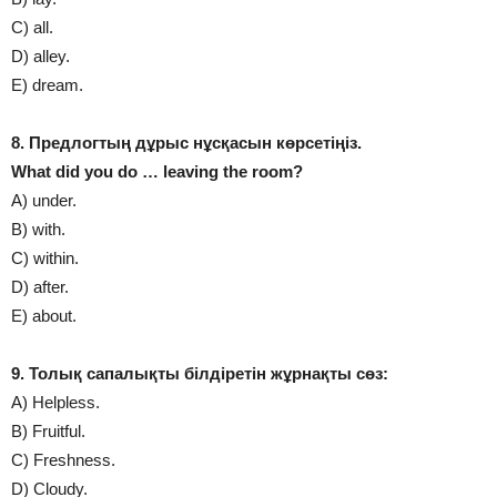
C) all.
D) alley.
E) dream.
8. Предлогтың дұрыс нұсқасын көрсетіңіз.
What dіd you do … leavіng the room?
A) under.
B) wіth.
C) wіthіn.
D) after.
E) about.
9. Толық сапалықты білдіретін жұрнақты сөз:
A) Helpless.
B) Fruіtful.
C) Freshness.
D) Cloudy.