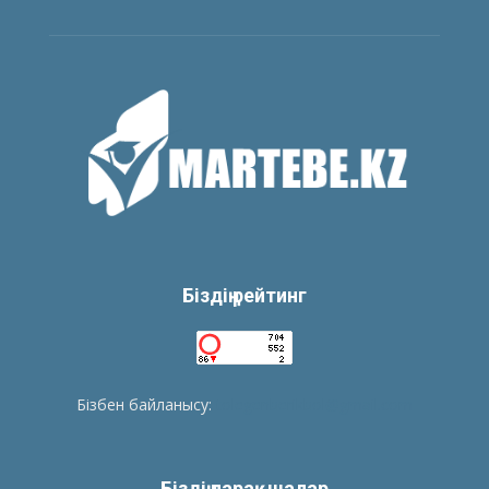
Біздің рейтинг
Бізбен байланысу:
tolegenberikbol@gmail.com
Біздің парақшалар