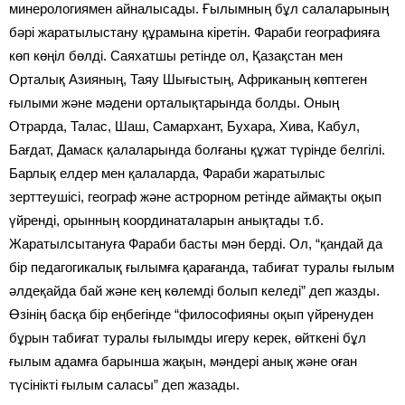
минерологиямен айналысады. Ғылымның бұл салаларының
бәрі жаратылыстану құрамына кіретін. Фараби географияға
көп көңіл бөлді. Саяхатшы ретінде ол, Қазақстан мен
Орталық Азияның, Таяу Шығыстың, Африканың көптеген
ғылыми және мәдени орталықтарында болды. Оның
Отрарда, Талас, Шаш, Самархант, Бухара, Хива, Кабул,
Бағдат, Дамаск қалаларында болғаны құжат түрінде белгілі.
Барлық елдер мен қалаларда, Фараби жаратылыс
зерттеушісі, географ және астрорном ретінде аймақты оқып
үйренді, орынның координаталарын анықтады т.б.
Жаратылсытануға Фараби басты мән берді. Ол, “қандай да
бір педагогикалық ғылымға қарағанда, табиғат туралы ғылым
әлдеқайда бай және кең көлемді болып келеді” деп жазды.
Өзінің басқа бір еңбегінде “философияны оқып үйренуден
бұрын табиғат туралы ғылымды игеру керек, өйткені бұл
ғылым адамға барынша жақын, мәндері анық және оған
түсінікті ғылым саласы” деп жазады.