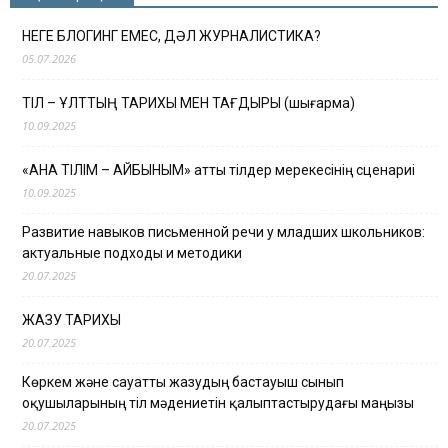
НЕГЕ БЛОГИНГ ЕМЕС, ДӘЛ ЖУРНАЛИСТИКА?
05.07.2026
ТІЛ – ҰЛТТЫҢ ТАРИХЫ МЕН ТАҒДЫРЫ (шығарма)
10.09.2025
«АНА ТІЛІМ – АЙБЫНЫМ» атты тілдер мерекесінің сценариі
10.09.2025
Развитие навыков письменной речи у младших школьников:
актуальные подходы и методики
20.07.2025
ЖАЗУ ТАРИХЫ
20.07.2025
Көркем және сауатты жазудың бастауыш сынып
оқушыларының тіл мәдениетін қалыптастырудағы маңызы
20.07.2025