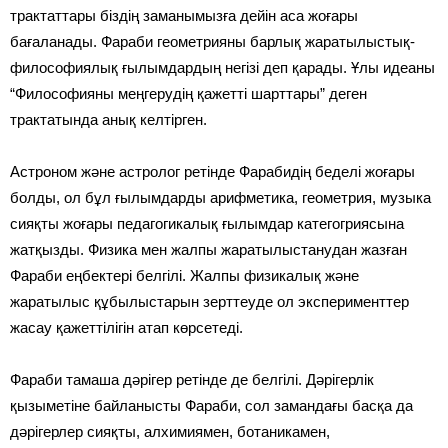
трактаттары біздің заманымызға дейін аса жоғары
бағаланады. Фараби геометрияны барлық жаратылыстық-
философиялық ғылымдардың негізі деп қарады. Ұлы идеаны
“Философияны меңгерудің қажетті шарттары” деген
трактатында анық келтірген.
Астроном және астролог ретінде Фарабидің беделі жоғары
болды, ол бұл ғылымдарды арифметика, геометрия, музыка
сияқты жоғары педагогикалық ғылымдар категогриясына
жатқызды. Физика мен жалпы жаратылыстанудан жазған
Фараби еңбектері белгілі. Жалпы физикалық және
жаратылыс құбылыстарын зерттеуде ол эксперименттер
жасау қажеттілігін атап көрсетеді.
Фараби тамаша дәрігер ретінде де белгілі. Дәрігерлік
қызыметіне байланысты Фараби, сол замандағы басқа да
дәрігерлер сияқты, алхимиямен, ботаникамен,