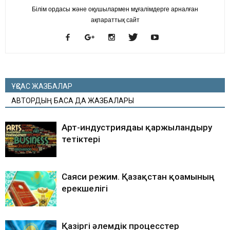
Білім ордасы және оқушылармен мұғалімдерге арналған
ақпараттық сайт
ҰҚСАС ЖАЗБАЛАР
АВТОРДЫҢ БАСҚА ДА ЖАЗБАЛАРЫ
Арт-индустриядағы қаржыландыру
тетіктері
Саяси режим. Қазақстан қоғамының
ерекшелігі
Қазіргі әлемдік процесcтер