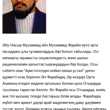
Әбу Насыр Мұхаммед ибн Мухаммед Фараби ерте орта
ғасырдағы ұлы ғұламалардың бірі болып табылады. Ол
көпжақты оқымысты-энциклопедисть және шығыс
рационализмін қалыптастырғандардын бірі болды. Осы
себепті оған “Аристотелден кейінгі екінші ұстаз!” деген
құрметті атақ берілген Әл Фарабидің, бір кездері Орта
Азияның етедегі мәдени орталығы болған қала Отырарда
туылғаны тарихтан белгілі. Әл Фараби осы Отырарда, өзінің
ана тілі қыпшақ тілінде бастауыш білім алады. Фарабидің
еңбегі мен әрекет дәуірі араб мәдениетінің даму дәуірімен
түстас келді. Әлемнің атақты оқымыстылары, философтары,