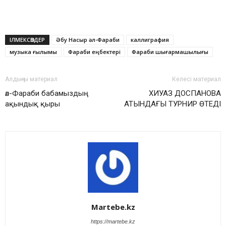
ІЛМЕКСӨЗДЕР
Әбу Насыр әл-Фараби
каллиграфия
музыка ғылымы
Фараби еңбектері
Фараби шығармашылығы
Алдыңғы материал
Келесі материал
әл-Фараби бабамыздың
ХИУАЗ ДОСПАНОВА
ақындық қыры
АТЫНДАҒЫ ТУРНИР ӨТЕДІ
Martebe.kz
https://martebe.kz