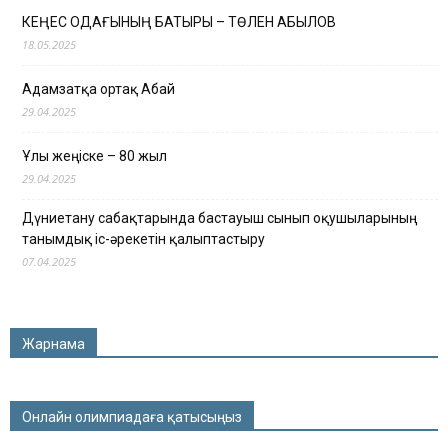
КЕҢЕС ОДАҒЫНЫҢ БАТЫРЫ – ТӨЛЕН ҚАБЫЛОВ
18.05.2025
Адамзатқа ортақ Абай
29.04.2025
Ұлы жеңіске – 80 жыл
29.04.2025
Дүниетану сабақтарында бастауыш сынып оқушыларының
танымдық іс-әрекетін қалыптастыру
07.04.2025
Жарнама
Онлайн олимпиадаға қатысыңыз