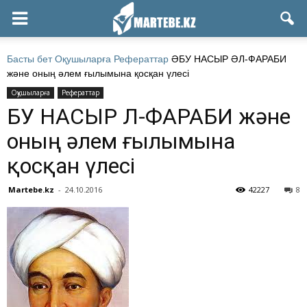
Басты бет
Оқушыларға
Рефераттар
ӘБУ НАСЫР ӘЛ-ФАРАБИ
және оның әлем ғылымына қосқан үлесі
Оқушыларға
Рефераттар
ӘБУ НАСЫР ӘЛ-ФАРАБИ және
оның әлем ғылымына
қосқан үлесі
Martebe.kz
-
24.10.2016
42227
8