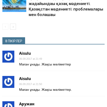
жағдайындағы қазақ мәдениеті.
Қазақстан мәдениеті: проблемалары
мен болашағы
8 ПІКІРЛЕР
Aisulu
06.09.2017 at 21:49
Маған ұнады. Жақсы мәліметтер
Aisulu
06.09.2017 at 21:50
Маған ұнады. Жақсы мәліметтер.
Аружан