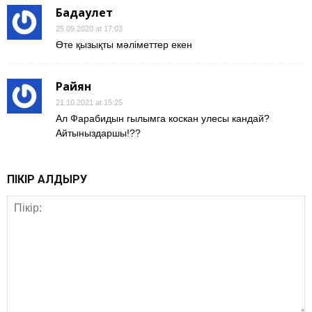
Бағдаулет
25.09.2020 at 17:03
Өте қызықты мәліметтер екен
Райян
21.10.2021 at 15:25
Ал Фарабидын гылымга коскан улесы кандай?
Айтыныздаршы!??
ПІКІР ҚАЛДЫРУ