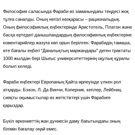
Философия саласында Фараби өз заманындағы теңдесі жоқ
тұлға саналды. Оның негізгі көзқарасы – рациональдық.
Оның философиялық еңбектерінде Аристотель, Платон және
басқа ертедегі данышпандардың философиялық еңбектеріне
коментарийлер жазуға көп орын берілген. Фарабидің тамаша,
өте бағалы еңбегі “Даналықтың маржандары” деген трактаты
1000 жылдан бері Шығыс университеттерінің оқулық құралы
болып келеді.
Фараби еңбектері Европаның Қайта өрлеуінде үлкен рол
атқарды. Бэкон, Л. Да Винчи, Коперник, кеплер, Лейбниц
сияқты оқымыстылар өз жетістіктері үшін Фарабиге
қарыздар.
Бүкіл өркениеттің жан дүниесін даму бағытындағы оның
білімін бағалау оңай емес.