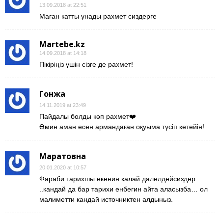
13.09.2018 at 22:51
Маган катты ұнады рахмет сиздерге
Martebe.kz
14.09.2018 at 14:18
Пікіріңіз үшін сізге де рахмет!
Гонжа
14.11.2019 at 23:49
Пайдалы болды көп рахмет❤️
Әмин аман есен армандаған оқуыма түсіп кетейін!
Маратовна
20.01.2020 at 10:57
Фараби тарихшы екенин калай далелдейсиздер
..кандай да бар тарихи енбегин айта аласызба… ол
малиметти кандай источниктен алдыныз.