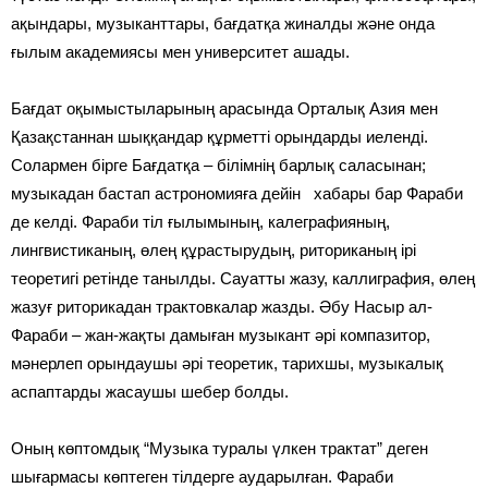
ақындары, музыканттары, бағдатқа жиналды және онда
ғылым академиясы мен университет ашады.
Бағдат оқымыстыларының арасында Орталық Азия мен
Қазақстаннан шыққандар құрметті орындарды иеленді.
Солармен бірге Бағдатқа – білімнің барлық саласынан;
музыкадан бастап астрономияға дейін хабары бар Фараби
де келді. Фараби тіл ғылымының, калеграфияның,
лингвистиканың, өлең құрастырудың, риториканың ірі
теоретигі ретінде танылды. Сауатты жазу, каллиграфия, өлең
жазуғ риторикадан трактовкалар жазды. Әбу Насыр ал-
Фараби – жан-жақты дамыған музыкант әрі компазитор,
мәнерлеп орындаушы әрі теоретик, тарихшы, музыкалық
аспаптарды жасаушы шебер болды.
Оның көптомдық “Музыка туралы үлкен трактат” деген
шығармасы көптеген тілдерге аударылған. Фараби