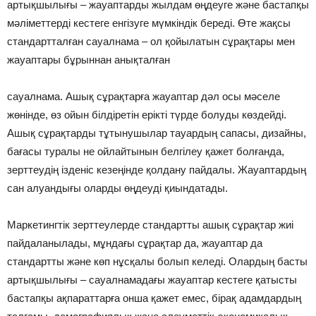
артықшылығы – жауаптарды жылдам өңдеуге және бастапқы
мәліметтерді кестеге енгізуге мүмкіндік береді. Өте жақсы
стандартталған сауалнама – ол қойылатын сұрақтары мен
жауаптары бұрыннан анықталған
сауалнама. Ашық сұрақтарға жауаптар дәл осы мәселе
жөнінде, өз ойын білдіретін ерікті түрде болуды көздейді.
Ашық сұрақтарды тұтынушылар тауардың сапасы, дизайны,
бағасы туралы не ойлайтынын белгілеу қажет болғанда,
зерттеудің ізденіс кезеңінде қолдану пайдалы. Жауаптардың
сан алуандығы оларды өңдеуді қиындатады.
Маркетингтік зерттеулерде стандартты ашық сұрақтар жиі
пайдаланылады, мұндағы сұрақтар да, жауаптар да
стандартты және көп нұсқалы болып келеді. Олардың басты
артықшылығы – сауалнамадағы жауаптар кестеге қатысты
бастапқы ақпараттарға онша қажет емес, бірақ адамдардың