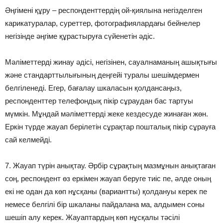
Әңгімені құру – респонденттердің ой-қиялына негізделген
карикатуралар, суреттер, фотографиялардағы бейнелер
негізінде әңгіме құрастыруға сүйенетін әдіс.
Мәліметтерді жинау әдісі, негізінен, сауалнаманың ашықтығы
және стандарттылығының деңгейі туралы шешімдермен
белгіленеді. Егер, бағалау шкаласын қолдансаңыз,
респонденттер телефондық пікір сұраудан бас тартуы
мүмкін. Мұндай мәліметтерді жеке кездесуде жинаған жөн.
Еркін түрде жауап берілетін сұрақтар пошталық пікір сұрауға
сай келмейді.
7. Жауап түрін анықтау. Әрбір сұрақтың мазмұнын анықтаған
соң, респондент өз еркімен жауап беруге тиіс пе, әлде оның
екі не одан да көп нұсқаны (вариантты) қолдануы керек пе
немесе белгілі бір шкаланы пайдалана ма, алдымен соны
шешіп алу керек. Жауаптардың көп нұсқалы тәсілі