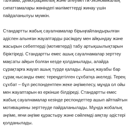
талғамы, демографиялық және әлеуметтік-экономикалық
сипаттамалары жөніндегі мәліметтерді жинау үшін
пайдаланылуы мүмкін.
Стандартты жабық сауалнамалар бірыңғайландырылған
әдіспен алынған жауаптарды рәсімдеу мен айқындау және
жасырын себептерді (мотивтерді) табу артықшылықтарын
біріктіреді. Стандартты емес ашық сауалнамалар зерттеу
мақсаты айқын болған кезде қолданылады, алайда
сұрақтарға жауап ашық түрде қалады. Ашық жауабы бар
сұрақ нысанды емес тереңдетілген сұхбатқа әкеледі. Терең
сұхбат – бұл респондентпен жеке әңгімелесу, мұнда ол ойы
мен жауаптарын өз еркінше білдіреді. Стандартты емес
жабық сауалнамалар кезінде респондеттер ашып айтпайтын
мотивацияны зерттеуде пайдаланылады. Мұнда жобалық
әңгіме, яғни әңгіме құрастыру және сөйлемді аяқтау әдістері
қолданылады.