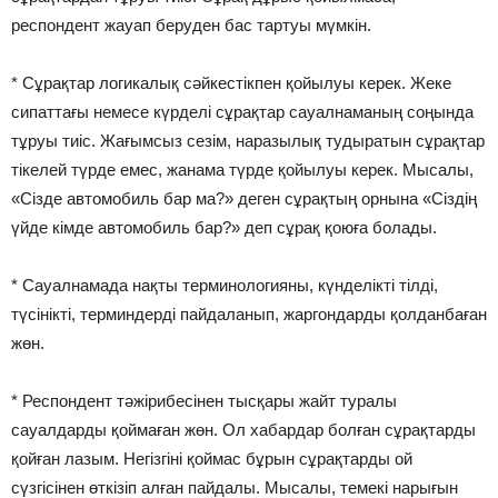
респондент жауап беруден бас тартуы мүмкін.
* Сұрақтар логикалық сәйкестікпен қойылуы керек. Жеке
сипаттағы немесе күрделі сұрақтар сауалнаманың соңында
тұруы тиіс. Жағымсыз сезім, наразылық тудыратын сұрақтар
тікелей түрде емес, жанама түрде қойылуы керек. Мысалы,
«Сізде автомобиль бар ма?» деген сұрақтың орнына «Сіздің
үйде кімде автомобиль бар?» деп сұрақ қоюға болады.
* Сауалнамада нақты терминологияны, күнделікті тілді,
түсінікті, терминдерді пайдаланып, жаргондарды қолданбаған
жөн.
* Респондент тәжірибесінен тысқары жайт туралы
сауалдарды қоймаған жөн. Ол хабардар болған сұрақтарды
қойған лазым. Негізгіні қоймас бұрын сұрақтарды ой
сүзгісінен өткізіп алған пайдалы. Мысалы, темекі нарығын