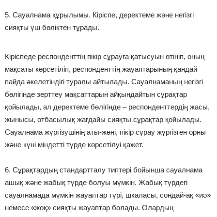
5. Сауалнама құрылымы. Кіріспе, деректеме және негізгі
сияқты үш бөліктен тұрады.
Кіріспеде респонденттің пікір сұрауға қатысуын өтініп, оның
мақсаты көрсетіліп, респонденттің жауаптарының қандай
пайда әкелетіндігі туралы айтылады. Сауалнаманың негізгі
бөлігінде зерттеу мақсаттарын айқындайтын сұрақтар
қойылады, ал деректеме бөлігінде – респонденттердің жасы,
жынысы, отбасылық жағдайы сияқты сұрақтар қойылады.
Сауалнама жүргізушінің аты-жөні, пікір сұрау жүргізген орны
және күні міндетті түрде көрсетілуі қажет.
6. Сұрақтардың стандартталу типтері бойынша сауалнама
ашық және жабық түрде болуы мүмкін. Жабық түрдегі
сауалнамада мүмкін жауаптар түрі, шкаласы, сондай-ақ «иә»
немесе «жоқ» сияқты жауаптар болады. Олардың