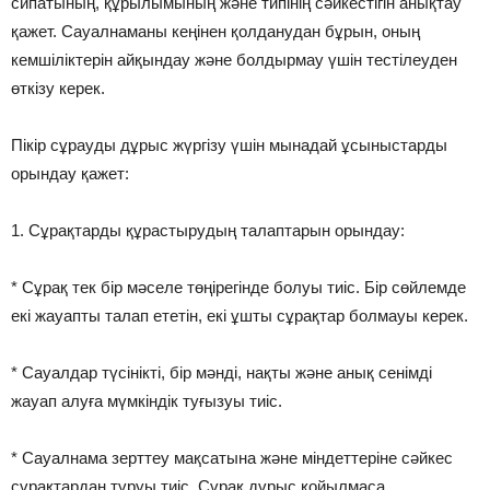
сипатының, құрылымының және типінің сәйкестігін анықтау
қажет. Сауалнаманы кеңінен қолданудан бұрын, оның
кемшіліктерін айқындау және болдырмау үшін тестілеуден
өткізу керек.
Пікір сұрауды дұрыс жүргізу үшін мынадай ұсыныстарды
орындау қажет:
1. Сұрақтарды құрастырудың талаптарын орындау:
* Сұрақ тек бір мәселе төңірегінде болуы тиіс. Бір сөйлемде
екі жауапты талап ететін, екі ұшты сұрақтар болмауы керек.
* Сауалдар түсінікті, бір мәнді, нақты және анық сенімді
жауап алуға мүмкіндік туғызуы тиіс.
* Сауалнама зерттеу мақсатына және міндеттеріне сәйкес
сұрақтардан тұруы тиіс. Сұрақ дұрыс қойылмаса,