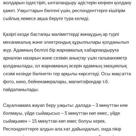
жолдарын іздестіріп, ынталандыру әдістерін кеңінен қолдану
қажет. Уақыттарын бөлгені үшін, респонденттерге кішігірім
сыйлық немесе ақша беруге тура келеді.
Қазіргі кезде бастапқы мәліметтерді жинаудың әр түрлі
механикалық және электрондық құрылғылары қолданылып
жүр. Адамның белгілі бір жарнамалық хабарландыруға
арналған назарын және сезімін анықтау үшін гальванометр
қолданылады, ол жарнаманың әсерін адамның эмоциялық
сезімі кезінде бөлінетін тер арқылы көрсетеді. Осы мақсатта
фото, кино, бейнекамералары, магнитофондар т.б.
пайдаланылады.
Сауалнамаға жауап беру уақыты: далада – 3 минуттан кем
болмауы, үйде сыйақысыз – 5 минуттан көп емес, үйде
сыйақымен – 15 минуттан көп емес болуы керек.
Респонденттерге алдын ала хат дайындалып, онда пікір