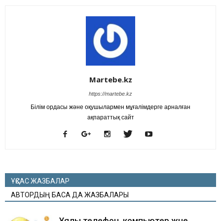
Martebe.kz
https://martebe.kz
Білім ордасы және оқушылармен мұғалімдерге арналған
ақпараттық сайт
ҰҚСАС ЖАЗБАЛАР
АВТОРДЫҢ БАСҚА ДА ЖАЗБАЛАРЫ
Ұялы телефон, компьютер және