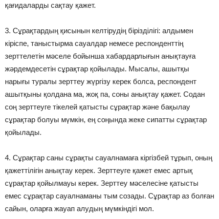
қағидаларды сақтау қажет.
3. Сұрақтардың қисынын келтірудің бірізділігі: алдымен
кіріспе, таныстырма сауалдар немесе респонденттің
зерттелетін мәселе бойынша хабардарлығын анықтауға
жәрдемдесетін сұрақтар қойылады. Мысалы, ашытқы
нарығы туралы зерттеу жүргізу керек болса, респондент
ашытқыны қолдана ма, жоқ па, соны анықтау қажет. Содан
соң зерттеуге тікелей қатысты сұрақтар және бақылау
сұрақтар болуы мүмкін, ең соңында жеке сипатты сұрақтар
қойылады.
4. Сұрақтар саны сұрақты сауалнамаға кіргізбей тұрып, оның
қажеттілігін анықтау керек. Зерттеуге қажет емес артық
сұрақтар қойылмауы керек. Зерттеу мәселесіне қатысты
емес сұрақтар сауалнаманы тым созады. Сұрақтар аз болған
сайын, оларға жауап алудың мүмкіндігі мол.