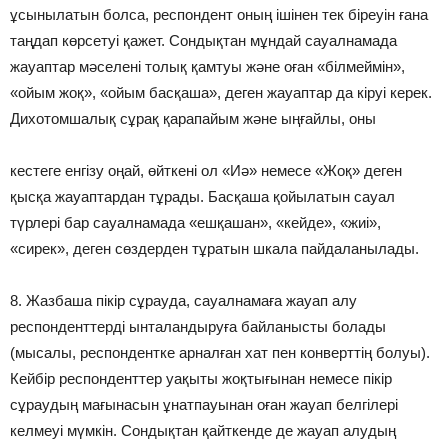
ұсынылатын болса, респондент оның ішінен тек біреуін ғана
таңдап көрсетуі қажет. Сондықтан мұндай сауалнамада
жауаптар мәселені толық қамтуы және оған «білмеймін»,
«ойым жоқ», «ойым басқаша», деген жауаптар да кіруі керек.
Дихотомшалық сұрақ қарапайым және ыңғайлы, оны
кестеге енгізу оңай, өйткені ол «Иә» немесе «Жоқ» деген
қысқа жауаптардан тұрады. Басқаша қойылатын сауал
түрлері бар сауалнамада «ешқашан», «кейде», «жиі»,
«сирек», деген сөздерден тұратын шкала пайдаланылады.
8. Жазбаша пікір сұрауда, сауалнамаға жауап алу
респонденттерді ынталандыруға байланысты болады
(мысалы, респондентке арналған хат пен конверттің болуы).
Кейбір респонденттер уақыты жоқтығынан немесе пікір
сұраудың мағынасын ұнатпауынан оған жауап белгілері
келмеуі мүмкін. Сондықтан қайткенде де жауап алудың