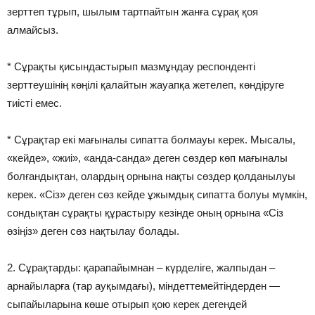
зерттеп тұрып, шылым тартпайтын жанға сұрақ қоя
алмайсыз.
* Сұрақты қисындастырып мазмұндау респонденті
зерттеушінің көңілі қалайтын жауапқа жетелеп, көндіруге
тиісті емес.
* Сұрақтар екі мағыналы сипатта болмауы керек. Мысалы,
«кейде», «жиі», «анда-санда» деген сөздер көп мағыналы
болғандықтан, олардың орнына нақты сөздер қолданылуы
керек. «Сіз» деген сөз кейде ұжымдық сипатта болуы мүмкін,
сондықтан сұрақты құрастыру кезінде оның орнына «Сіз
өзіңіз» деген сөз нақтылау болады.
2. Сұрақтарды: қарапайымнан – күрделіге, жалпыдан –
арнайыларға (тар ауқымдағы), міндеттемейтіндерден —
сыпайыларына көше отырып қою керек дегендей