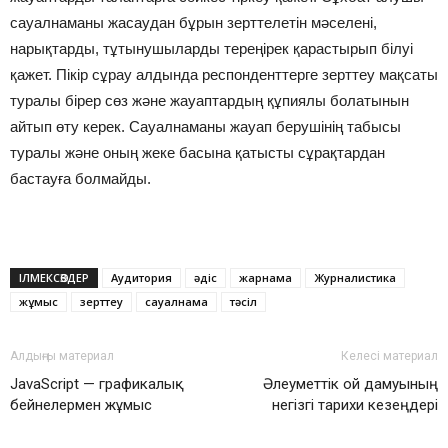
сауалнаманы жасаудан бұрын зерттелетін мәселені,
нарықтарды, тұтынушыларды тереңірек қарастырып білуі
қажет. Пікір сұрау алдында респонденттерге зерттеу мақсаты
туралы бірер сөз және жауаптардың құпиялы болатынын
айтып өту керек. Сауалнаманы жауап берушінің табысы
туралы және оның жеке басына қатысты сұрақтардан
бастауға болмайды.
ІЛМЕКСӨЗДЕР
Аудитория
әдіс
жарнама
Журналистика
жұмыс
зерттеу
сауалнама
тәсіл
Алдыңғы материал
Келесі материал
JavaScript — графикалық
Әлеуметтік ой дамуының
бейнелермен жұмыс​
негізгі тарихи кезеңдері