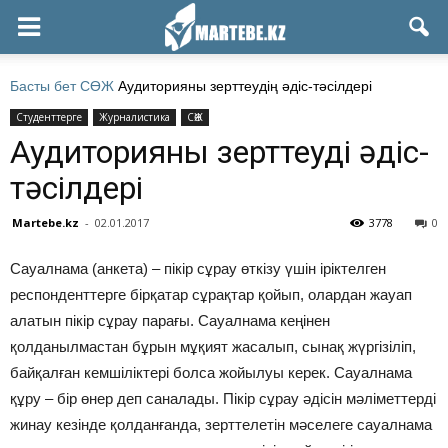
Басты бет
СӨЖ
Аудиторияны зерттеудің әдіс-тәсілдері
Студенттерге
Журналистика
СӨЖ
Аудиторияны зерттеудің әдіс-
тәсілдері
Martebe.kz
-
02.01.2017
3778
0
Сауалнама (анкета) – пікір сұрау өткізу үшін іріктелген
респонденттерге бірқатар сұрақтар қойып, олардан жауап
алатын пікір сұрау парағы. Сауалнама кеңінен
қолданылмастан бұрын мұқият жасалып, сынақ жүргізіліп,
байқалған кемшіліктері болса жойылуы керек. Сауалнама
құру – бір өнер деп саналады. Пікір сұрау әдісін мәліметтерді
жинау кезінде қолданғанда, зерттелетін мәселеге сауалнама