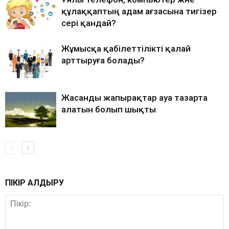
құлаққаптың адам ағзасына тигізер
әсері қандай?
Жұмысқа қабілеттілікті қалай
арттыруға болады?
Жасанды жапырақтар ауа тазарта
алатын болып шықты
ПІКІР ҚАЛДЫРУ