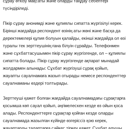
сұрау өткізу мақсаты және оларды таңдау себептері
түсіндіріледі.
Пікір сұрау анонимді және құпиялы сипатта жүргізілуі керек.
Бірінші жағдайда респондент өзінің аты-жөні және басқа да
деректемелері құпия болуын қалайды, екінші жағдайда ол өзі
туралы тек зерттеушінің ғана білуін сұрайды. Телефонмен
және сұхбаттасушымен пікір сұрау жүргізгенде, ол – құпиялы
сипатта болады. Пікір сұрау жүргізгенде ақпарат мынадай
жолдармен алынады: Сұхбат жүргізуші сұрақ қойып,
жауапты сауалнамаға жазып отырады немесе респонденттер
сауалнаманы өздері толтырады.
Зерттеуші қажет болған жағдайда сауалнамадағы сұрақтарға
қосымша көп сауал қойып, әңгімелескен кезде өз ойын қоса
алады. Респонденттерге сұрақтар қойған кезде оларды
сауалнамада жазылған күйінде өзгеріссіз қою керек,
жауаптарды талаптарға сәйкес тіркеу қажет. Сұхбат алушы