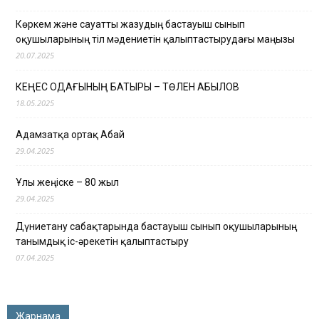
Көркем және сауатты жазудың бастауыш сынып
оқушыларының тіл мәдениетін қалыптастырудағы маңызы
20.07.2025
КЕҢЕС ОДАҒЫНЫҢ БАТЫРЫ – ТӨЛЕН ҚАБЫЛОВ
18.05.2025
Адамзатқа ортақ Абай
29.04.2025
Ұлы жеңіске – 80 жыл
29.04.2025
Дүниетану сабақтарында бастауыш сынып оқушыларының
танымдық іс-әрекетін қалыптастыру
07.04.2025
Жарнама