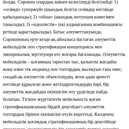
болды. Сорокин олардың ішінен келесілерді белгілейді: 1)
«сезімді» супержүйе (шындық белгілі сезімдер негізінде
қабылданады); 2) «ойша» (шындық интуиция көмегімен
танылады); 3) «идеалистік» (екі алдыңғының комбинациясы
ретінде қарастырылады). Батыс әлеуметтануында,
Сорокинның ерте кезде-ақ айналыса бастаған әлеуметтік
мобильділік пен стратификация концепциясы мен
эмпирикалық зерттеулері өте жоғары бағаланады. Әлеуметтік
мобильділік – қоғамның тарихтан тыс, қалыпты жағдайы
және өзіне тек индивид пен топтардың жылжуын ғана емес,
сондай-ақ әлеуметтік объектілердің, яғни адам әрекеті
негізінде құрылған және жетілдірілгендердің бәрі, бір
әлеуметтік жағдайдан екіншісіне өту үрдісінде пайда
болатын. Тігінен жүргізілетін мобильность қоғам
стратификациясының бірдей деңгейдегі әлеуметтік
топтардың бірінен екнішісіне өтуін көрсетеді. Көлденең
мобильділік қоғамдық стратификацияның бір деңгейінде