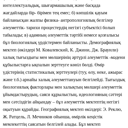
интеллектуальдық, шығармашылық және басқада
жағдайларда бір- бірімен тең емес; б) көпшілік қауым
байланысқан жалпы физика- антропологиялық белгілер
әлеуметтік- тарихи процестердің негізгі субъектісі болып
табылады; в) адамның әлеуметтік тәртібі немесе қозғалысы
бұл биологиялық үрдістермен байланысты. Демографиялық
мектеп (өкілдері М. Ковалевский, К. Джини, Дж. Браунли)
халық тығыздығы мен мөлшерінің әртүрлі әлеуметтік -мәдени
құбылыстарға ықпалын зерттеуге көніл бөлді. Өмір
үдістерінің статистикалық зерттеулері (туу, өлу, неке, ажырас
және т.б.) арнайы халық әлеуметтануын белгілейді. Тығыздық
биологиялық факторлары мен халықтың мөлшері әлеуметтік
ұйымдастырудың, саяси құрылыстың, идеологияның сәттері
мен сәтсіздігін айқындау – бұл әлеуметтік мектептің негізгі
оқытуын құрайды. Географиялық мектеп өкілдері: Э. Реклю,
Ж. Ратцель, Л. Мечников ойынша, өмірлік кеңістік
мемлекеттің саясатын белгілей алады. Бұл мектеп