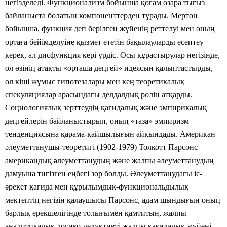
негізделеді. Функционализм бойынша қоғам өзара тығыз
байланыста болатын компоненттерден тұрады. Мертон
бойынша, функция деп берілген жүйенің реттелуі мен оның
ортаға бейімделуіне қызмет ететін бақылауларды есептеу
керек, ал дисфункция кері үрдіс. Осы құрастырулар негізінде,
ол өзінің атақты «орташа деңгей» идеясын қалыптастырды,
ол кіші жұмыс гипотезалары мен кең теоретикалық
спекуляциялар арасындағы делдалдық рөлін атқарды.
Социологиялық зерттеудің қағидалық және эмпирикалық
деңгейлерін байланыстырып, оның «таза» эмпиризм
тенденциясына қарама-қайшылығын айқындады. Американ
әлеуметтанушы-теоретигі (1902-1979) Толкотт Парсонс
американдық әлеуметтанудың және жалпы әлеуметтанудың
дамуына тигізген еңбегі зор болды. Әлеуметтанудағы іс-
әрекет қағида мен құрылымдық-функциональдылық
мектептің негізін қалаушысы Парсонс, адам шындығын оның
барлық ерекшелігінде толығымен қамтитын, жалпы
аналитикалық логико-дедуктивті жалпы қағидалық жүйені