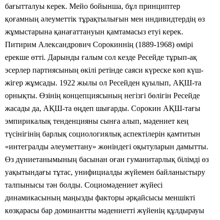
бағытталуы керек. Мейо бойынша, бұл принциптер
қоғамның әлеуметтік тұрақтылығын мен индивидтердің өз
жұмыстарына қанағаттануын қамтамасыз етуі керек.
Питирим Александрович Сорокиннің (1889-1968) өмірі
ерекше өтті. Дарынды ғалым сол кезде Ресейде тұрып-ақ
эсерлер партиясының өкілі ретінде саяси күреске көп күш-
жігер жұмсады. 1922 жылы ол Ресейден қуылып, АҚШ-та
орнықты. Өзінің концепциясының негізгі бөлігін Ресейде
жасады да, АҚШ-та өңдеп шығарды. Сорокин АҚШ-тағы
эмпирикалық тенденцияны сынға алып, мәдениет кең
түсінігінің барлық социологиялық аспектілерін қамтитын
«интегралды әлеуметтану» жөніндегі оқытуларын дамытты.
Өз дүниетанымының басынан оған гуманитарлық білімді өз
уақытындағы тұтас, унифициалды жүйемен байланыстыру
талпынысы тән болды. Социомәдениет жүйесі
динамикасының маңызды факторы әрқайсысы меншікті
көзқарасы бар доминантты мәдениетті жүйенің құлдырауы