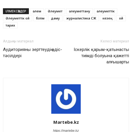
ІЛМЕКСӨЗДЕР
әлем
Әлеумет
әлеуметтану
әлеуметтік
Әлеуметтік ой
білім
даму
журналистика СӨЖ
кезең
ой
тарих
Алдыңғы материал
Келесі материал
Аудиторияны зерттеудің әдіс-
Іскерлік қарым-қатынастың
тәсілдері
тиімді болуына қажетті
алғышарты
Martebe.kz
https://martebe.kz