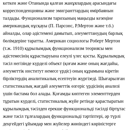
кеткен және Отанында қалған жанұялардың арасындағы
корреспонденцияны және эмигранттардың өмірбаянын
талдады. Фунционализм тарихының маңызды кезеңіне
американдық нұсқауы (П. Парсонс, Р.Мертон және т.б.)
айналды, олар әдістемені дамытып, әлеуметтанудың барлық
бөлімдеріне таратты. Американ социологы Роберт Мертон
(т.ж. 1910) құрылымдық функционализм теориясы мен
әдістемесінің құрастыруына елеулі үлес қосты. Құрылымдық
тәсіл негізінде күрделі объект (қоғам және оның жағдайы,
әлеуметтік институт немесе үрдіс) оның құрамына кіретін
бірліктердің аналитикалық есептеуін
жүргізеді. Шығарылған
статистикалық жағдай әлеуметтік өзгеріс үрдісінің анализі
үшін бастама бол алады. Қоғамды көптеген элементтерден
тұратын күрделі, статистикалық жүйе ретінде қарастыратын
құрылымдық тәсілден ерекше функциональді тәсілді біртұтас
және тәсіл тұлғалардың функциональді тәртіптері, әр түрлі
деңгейдегі ұйымдар мен жүйелер жөніндегі көріністерге