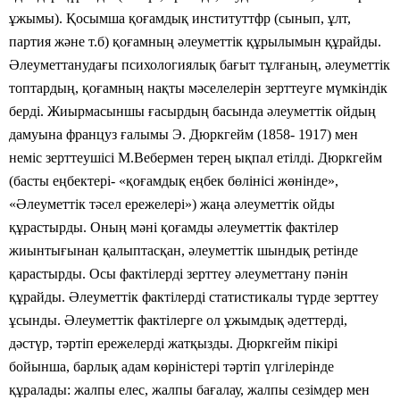
ұжымы). Қосымша қоғамдық институттфр (сынып, ұлт,
партия және т.б) қоғамның әлеуметтік құрылымын құрайды.
Әлеуметтанудағы психологиялық бағыт тұлғаның, әлеуметтік
топтардың, қоғамның нақты мәселелерін зерттеуге мүмкіндік
берді. Жиырмасыншы ғасырдың басында әлеуметтік ойдың
дамуына француз ғалымы Э. Дюркгейм (1858- 1917) мен
неміс зерттеушісі М.Вебермен терең ықпал етілді. Дюркгейм
(басты еңбектері- «қоғамдық еңбек бөлінісі жөнінде»,
«Әлеуметтік тәсел ережелері») жаңа әлеуметтік ойды
құрастырды. Оның мәні қоғамды әлеуметтік фактілер
жиынтығынан қалыптасқан, әлеуметтік шындық ретінде
қарастырды. Осы фактілерді зерттеу әлеуметтану пәнін
құрайды. Әлеуметтік фактілерді статистикалы түрде зерттеу
ұсынды. Әлеуметтік фактілерге ол ұжымдық әдеттерді,
дәстүр, тәртіп ережелерді
жатқызды. Дюркгейм пікірі
бойынша, барлық адам көріністері тәртіп үлгілерінде
құралады: жалпы елес, жалпы бағалау, жалпы сезімдер мен