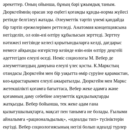
әрекеттер. Оның ойынша, бұның бәрі ұжымдық таным.
Дюркгеймнің орасан зор еңбегі қоғамды құнды-норма жүйесі
ретінде белгілеуі жатады. Әлеуметтік тәртіп үнемі қандайда
бір тәртіп ережелерімен реттеледі. Анатомия концепциясына
негізделіп, ол өзін-өзі өлтіру құбылысын зерттеді. Зерттеу
нәтижесі негізінде келесі қорытындыларға келді, дағдарыс
немесе айқынды өзгерістер кезінде өзін-өзін өлтіру деңгейі
әдеттегіден елеулі өседі. Неміс социологы М. Вебер де
әлеуметтанудың дамуына елеулі үлес қосты. К.Маркстың
отандасы Дюркгейм мен бір уақытта өмір сүруіне қарамастан,
көз-қарастарымен елеулі ажыратылды. Дюркгейм мен Маркс
жетекшілікті қоғамға бағыттаса, Вебер жеке адамға және
қоғамның даму себебіне әлеуметтік құндылықтарды
жатқызды. Вебер бойынша, тек жеке адам ғана
қызығушылықтарға, мақсат пен танымға ие болады. Ғылыми
айналымға «рациональдылық», «идеалды тип» түсініктерін
еңгізді. Вебер социологиясының негізі болып идеалді түрлер