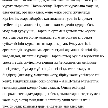
құруға тырысты. Нәтижесінде Парсонс құрамына мәдени,
әлеуметтік, органикалық және жеке басты жүйелерді
кіргізетін, өзара айырбас қатынасына түсетін іс-әрекет
жүйесінің комплексті қалыптасқан моделін құрды. Осы
модельді құру үшін, Парсонс ортамен қатынасты жүзеге
асыруда белгілі бір мүмкіндіктерге ие болған іс-әрекет
субъектісінің құрылымын қарастырған. Әлеуметтік іс-
әрекеттердің құрылымы әрекет етуші адамнан, белгілі бір
жағдайдан, шарттан тұрады. Парсонстың бүкіл әлеуметтік іс-
әрекеттердің жүйесі қоғамның жүйе құрылысы негізінде
негізделеді, бұл әр жүйенің 4 негізгі қызмет атқаруын
білдіреді (икемдеу, мақсатқа жету, бірігу және үлгілерге сай
келу). Индустриялды социология – АҚШ-тағы әлеуметтік
ғылымдардың қолданбалы саласы. Оның өкілдері
өнеркәсіптегі адамдардың еңбек қатынастарын зерттеумен
және өңдірістің тиімділігін арттыру үшін ұсынылған
тәжірибелік ұсыныстарды өңдеумен айналысады.