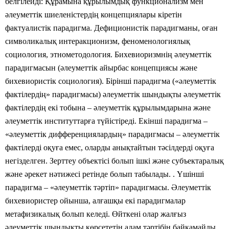
белгілейді: Құрамына құрылымдық функционализм мен
әлеуметтік шиеленістердің концепциялары кіретін
фактуалистік парадигма. Дефиционистік парадигманы, оған
символикалық интеракционизм, феноменологиялық
социология, этнометодология. Бихевиоризмнің әлеуметтік
парадигмасын (әлеуметтік айырбас концепциясы және
бихевиористік социология). Бірінші парадигма («әлеуметтік
фактілердің» парадигмасы) әлеуметтік шындықты әлеуметтік
фактілердің екі тобына – әлеуметтік құрылымдарына және
әлеуметтік институттарға түйістіреді. Екінші парадигма –
«әлеуметтік дифференциялардың» парадигмасы – әлеуметтік
фактілерді оқуға емес, оларды анықтайтын тәсілдерді оқуға
негізделген. Зерттеу объектісі болып ішкі және субъектаралық
және әрекет нәтижесі ретінде болып табылады. . Үшінші
парадигма – «әлеуметтік тәртіп» парадигмасы. Әлеуметтік
бихевиористер ойынша, алғашқы екі парадигмалар
метафизикалық болып келеді. Өйткені олар жалғыз
әлеуметтік шындықты көрсететін адам тәртібін байқамайды.