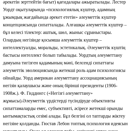
әрекетін зерттейтін бағыт) қағидалары ажыратылады. Лестер
Уордт оқытуларында «психологиялық күштер, адамның
ұжымдық жағдайында әрекет ететін» әлеуметтік күштер
концепциясында сипатталады. Алғашқы әлеуметтік күштер –
бұл келесі тілектер: аштық, шөл, жыныс сұраныстары.
Олардың негізінде қосымша әлеуметтік күштер –
интеллектуалды, моральды, эстетикалық. Әлеуметтік күштің
бастысы интеллект болып табылады. Уордтың әлеуметтану
дамуына тигізген қадамының мәні, белсенді сипаттағы
әлеуметтік эволюциясында жетекші роль адам психологиясы
ойнайды. Уорд американ әлеуметтану ассоциациясының
негізін қалаушысы және оның бірінші президенты (1906-
1908ж.). Ф. Гиддингс («Негізгі әлеуметтану»
жұмысы).Әлеуметтік үрдістерді түсіндіруде объективты
сипаттамаларды емес, субъективті, әсіресе жетекші орынды
ынтымақтастық сезімі алады. Бұл белгіні ол таптарды жіктеу
негізіне қолданды. Гюстав Лебон топтық психология идеясын