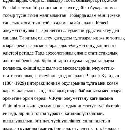
құрастырды. Онда ол адамдар тобы, сезімдері ортақ және
белгілі жетекшінің соңынан игеруге дайын бұқара немесе
тобыр түсінігімен жалпыланған. Тобырда адам өзінің жеке
санасың жоғалтып, тобыр адамына айналады. Келесі
әлеуметтанушы Г.Тард негізгі әлеуметтік үрдіс еліктеу деп
санады. Тардтың еліктеу қағидасы тұлғааралық және топтық
өзара әрекет саласына таралады. Әлеуметтанудың негізгі
әдістері ретінде Тард археологиялық және статистикалық
әдістерді белгіледі. Бірінші тарихи құжаттарды талдауда
қолданса, екінші әдіс қылмыс мәселелерінің әлеуметтік-
статистикалық зерттеуінде қолданылады. Чарльз Кулидың
(1864-1929) интеракционизм оқуларында тұлға мен қоғам
қарама-қарсылығында олардың өзара байланысы мен өзара
әрекетіне орын береді. Ч.Кули әлеуметтану қағидасына
бірінші топ және қосымша қоғамдық институт түсініктерін
енгізді. Бірінші топты тұрақты қатынас ұсталатын,
қызығушылық, ілтипат, түсінушілікпен сипатталатын
адамдар құрайды (жанұя, бригада, студенттік топ, балалар