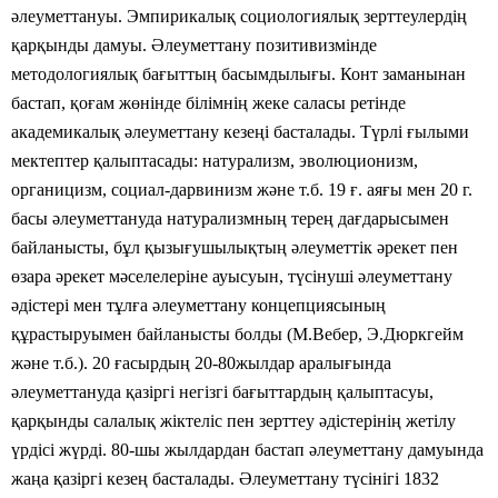
әлеуметтануы. Эмпирикалық социологиялық зерттеулердің
қарқынды дамуы. Әлеуметтану позитивизмінде
методологиялық бағыттың басымдылығы. Конт заманынан
бастап, қоғам жөнінде білімнің жеке саласы ретінде
академикалық әлеуметтану кезеңі басталады. Түрлі ғылыми
мектептер қалыптасады: натурализм, эволюционизм,
органицизм, социал-дарвинизм және т.б. 19 ғ. аяғы мен 20 г.
басы әлеуметтануда натурализмның терең дағдарысымен
байланысты, бұл қызығушылықтың әлеуметтік әрекет пен
өзара әрекет мәселелеріне ауысуын, түсінуші әлеуметтану
әдістері мен тұлға әлеуметтану концепциясының
құрастыруымен байланысты болды (М.Вебер, Э.Дюркгейм
және т.б.). 20 ғасырдың 20-80жылдар аралығында
әлеуметтануда қазіргі негізгі бағыттардың қалыптасуы,
қарқынды салалық жіктеліс пен зерттеу әдістерінің жетілу
үрдісі жүрді. 80-шы жылдардан бастап әлеуметтану дамуында
жаңа қазіргі кезең басталады. Әлеуметтану түсінігі 1832