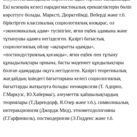
Екі кезеңнің келесі парадигмастикалық ерекшеліктерін бөліп
көрсетуге болады. Марксті, Дюркгеймді, Веберді және т.б.
біріктірген классикалық социологиялық көзқарас, ол
«экономикалық адам» түсінігіне, яғни еңбек адамына және
тұтынушы адамға негізделген. Қазіргі батыстық
социологиялық ойлау «ақпаратты адамды»,
«постиндустриялық қоғамды», яғни еңбек пен тұтыну
құныдылықтары орнына, басты мәдениет құндылықтары
болған адамдарды оқуға негізделген. Қазіргі теоретикалық
жағдайдың ішіндегі бағыттарына келесі социологиялық
бағыттарды жатқызуға болады: неомарксизм (Т. Адорно,
Г.Маркузс, Ю.Хабермас), әлеуметтік қайшылықтардың
теориялары (Т.Дарендорф, Я.Озер және т.б.), символикалық
интеракционизм (Джордж Мид), этнометодологияны
(Г.Гарфинкель), постмодернизм (Э.Гидденс және т.б.