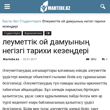
Басты бет
Студенттерге
Әлеуметтік ой дамуының негізгі тарихи
кезеңдері
Студенттерге
Журналистика
СӨЖ
Әлеуметтік ой дамуының
негізгі тарихи кезеңдері
Martebe.kz
-
02.01.2017
5892
0
Әлеуметтанудың алғышарттары қоғамның өзіндік әлеуметтік
үрдістері жөнінде объективті ғылыми білім алу сұранысынан
белгіленеді. Әлеуметтанудың түп-тамыры жалпы өркениеттің
табиғатын айқындайды. Бұл әлемдік нарықтың біртіндеп
қалыптасуы, ұқсас саяси құрылымның пайда болуы мен әр
түрлі мәдениет өзара байланысының қалыптасу үрдісі
белгіленеді. Білім мен тұтас әлеуметтік әлемді біліп, тану