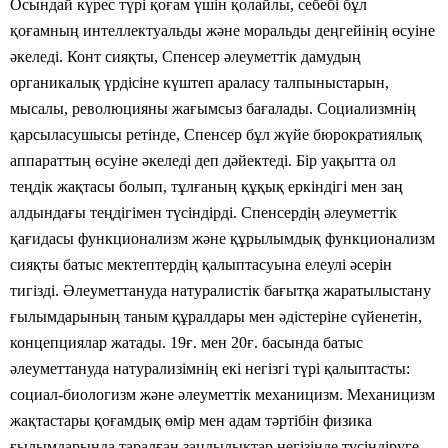
Осындай күрес түрі қоғам үшін қолайлы, себебі бұл
қоғамның интеллектуальды және моральды деңгейінің өсуіне
әкеледі. Конт сияқты, Спенсер әлеуметтік дамудың
органикалық үрдісіне күштеп араласу талпыныстарын,
мысалы, революцияны жағымсыз бағалады. Социализмнің
қарсыласушысы ретінде, Спенсер бұл жүйе бюрократиялық
аппараттың өсуіне әкеледі деп дәйектеді. Бір уақытта ол
теңдік жақтасы болып, тұлғаның құқық еркіндігі мен заң
алдындағы теңдігімен түсіндірді. Спенсердің әлеуметтік
қағидасы функционализм және құрылымдық функционализм
сияқты батыс мектептердің қалыптасуына елеулі әсерін
тигізді. Әлеуметтануда натуралистік бағытқа жаратылыстану
ғылымдарының таным құралдары мен әдістеріне сүйенетін,
концепциялар жатады. 19ғ. мен 20ғ. басында батыс
әлеуметтануда натурализімнің екі негізгі түрі қалыптасты:
социал-биологизм және әлеуметтік механицизм. Механицизм
жақтастары қоғамдық өмір мен адам тәртібін физика
ғылымдарында таралған заңдылықтар негізінде түсіндіруге