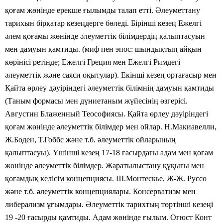
қоғам жөнінде ерекше ғылымды талап етті. Әлеуметтану
тарихын бірқатар кезеңдерге бөледі. Бірінші кезең Ежелгі
әлем қоғамы жөнінде әлеуметтік білімдердің қалыптасуын
мен дамуын қамтиды. (миф пен эпос: шындықтың айқын
көрінісі ретінде; Ежелгі Греция мен Ежелгі Римдегі
әлеуметтік және саяси оқытулар). Екінші кезең ортағасыр мен
Қайта өрлеу дәуіріндегі әлеуметтік білімнің дамуын қамтиды
(Таным формасы мен дүниетаным жүйесінің өзгерісі.
Августин Блаженный Теософиясы. Қайта өрлеу дәуіріндегі
қоғам жөнінде әлеуметтік білімдер мен ойлар. Н.Макиавелли,
Ж.Боден, Т.Гоббс және т.б. әлеуметтік ойларының
қалыптасуы). Үшінші кезең 17-18 ғасырдағы адам мен қоғам
жөнінде әлеуметтік білімдер. Жаратылыстану құқығы мен
қоғамдық келісім концепциясы. Ш.Монтескье, Ж-Ж. Руссо
және т.б. әлеуметтік концепциялары. Консерватизм мен
либерализм ұғымдары. Әлеуметтік тарихтың төртінші кезеңі
19 -20 ғасырды қамтиды. Адам жөнінде ғылым. Огюст Конт