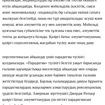
орналасқан, индивидтердің бір әлеуметтік топтан екіншіге
өтуін айқындайды. Көлденен мобильділік (кәсіптік, саяси
және экономикалық) –индивидтің бір сатыдан екінші сатыға
жылжуын белгілейді, оның екі түрі ажыратылады: өсуші және
кемуші, яғни әлеуметтік өсу мен әлеуметтік кему. Мобильді
қозғалыстың субъектісіне тек тұлғаны ғана емес, әлеуметтік
топты да жатқызуға болады. Қазіргі батыс әлеуметтануының
қазіргі социологиялық жағдайын түсіну және оның даму
перспективасын айқындау үшін парадигма түсінігі
қолданылады. «Парадигма» түсінігі белгілі уақыт барысында
ғылыми қауымдастыққа мәселелерді айқындау мен оларды
шешуде моделін ұсынады және бәрімен танылған ғылыми
жетістіктерді білдіреді. Барлық ғылымдардың дамуы бұрынғы
парадигмалардың жаңалармен алмастырудың революциялық
үрдісін белгілейді. Американ зерттеушісі Джордж Ритцер
қазіргі батыс әлеуметтанудың үш негізгі парадигмасын