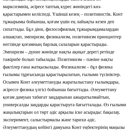
марксизмнің, әсіресе таптық күрес жөніндегі көз-
қарастарымен келіспеді. Үшінші кезең – позитивистік. Конт
тұжырымы бойынша, қоғам үшін ең лайықты кезен деп
сипаттады. Бұл діни, философиялық тұжырымдамалардан
алшақтап, эмпиризм, физикализм, позитивизм принциптер
негізінде қоғамның барлық салаларын қарастырады.
Эмпиризм – дүние жөнінде нақты ақиқат дерегі ретінде
тәжірибе болып табылады. Позитивизм – пәніне нақты
фактілер ғана жатқызылады. Физикализм – бұл физика
ғылымы тұрғысында қарастырылатын, ғылыми түсініктер.
Осымен Конт әлеуметтануды жаратылыстану ғылымдары,
әсірессе физика үлгісі бойынша бағыттады. Әлеуметтану
қоғам дамуын табиғат заңдарынан ажыратылмайтын,
универсалды заңдарды қарастыруға бағытталады. Өз ғылыми
жаңалықтарын ол төрт әдіс арқылы іске асырады: бақылау,
эксперимент, салыстырмалы және тарихи әдіс.
Әлеуметтанудың кейінгі дамуына Конт еңбектерінің маңызы