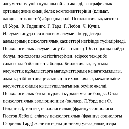
әлеуметтану үшін құнарлы ойлар әкелді, географиялық
ортаның және оның бөлек компоненттерінің (климат,
ландшафт және т.б) айрықша рөлі. Психологиялық мектеп
(Л.Уорд, Ф. Гиддингс, Г. Тард, Г. Лебон, Ч. Кули).
Әлеуметтануда психологизм әлеуметтік үрдістерді
адамдардың психологиялық қасиеттері негізінде түсіндіріледі.
Психологиялық әлеуметтану бағытының 19ғ. соңында пайда
болуы, психология жетістіктерімен, әсіресе тәжірибе
саласында байланысты болды. Биологиялық тұрғыда
әлеуметтік құбылыстарға мағлұматтардың қанағатсыздығы,
адам тәртібі мотивациясының психологиялық механизміне
әлеуметтік ойдың қызығушылығының өсуіне әкелді.
Психологиялық бағыт күрделі құрылымға ие болды. Онда
психологиялық эволюционизм (өкілдері Л.Уорд пен Ф.
Гиддингс), топтық психологиялық (француз социологы
Гюстов Лебон), еліктеу психологиялық (француз социологы
Габриэль Тард)
және интеракционизм(тұлғааралық өзара