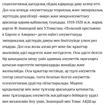
социологиялық қағидалық ойдың карқында даму кезеңі өтті.
Дәл осы кезеңде әлеуметтануда теориялық және эмпирикалық
зерттеудің деңгейлері –макро және микроәлеуметтану
арасында қарама-қайшылық туындады. 1918-1920 ж.ж. жарық
көрген Ф.Знанецкий мен У.Томастың «Польский крестьянин
в Европе и Америке» деген еңбегі әлеуметтануда
эмпирикалық әдістердің дамуы мен бекітілуінде үлкен рөл
атқарды. Дәл осы жолы алғаш рет жеке бас құжаттар
анализінің әдісі өңделген және негізделген. Осы әдісте белгілі
бір қиындықты шешу үшін адамның әлеуметтік оқиғаларға
қатысын көрсететін материалдарды жинайды және
жалпылайды. Осы құжаттар негізінде, әр түрлі әлеуметтік
топтар сипатталады, топта болатын белгілі әлеуметтік-
психологиялық үрдістер ойластырылады. Мәдени
құндылықтар мен жеке тұлғалар арасындағы қатынасты,
жеке тұлғалардың әлеуметтік жағдайларға бейімделу үрдісі
мен механизмін білу үшін, Знанецкий мен Томас АҚШ-қа