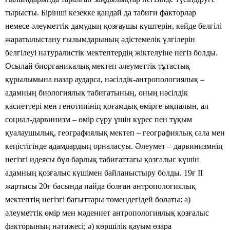
тырысты. Бірінші кезекке қандай да табиғи факторлар
немесе
әлеуметтік дамудың қозғаушы күштерін, кейде белгілі
жаратылыстану ғылымдарының әдістемелік үлгілерін
белгілеуі натуралистік мектептердің жіктелуіне негіз болды.
Осылай биорганикалық мектеп әлеуметтік тұтастық
құрылымына назар аударса, нәсілдік-антропологиялық –
адамның биологиялық табиғатының, оның нәсілдік
қасиеттері мен генотипінің қоғамдық өмірге ықпалын, ал
социал-дарвинизм – өмір сүру үшін күрес пен тұқым
қуалаушылық, географиялық мектеп – географиялық сала мен
кеңістігінде адамдардың орналасуы. Әлеумет – дарвинизмнің
негізгі идеясы бұл барлық табиғаттағы қозғалыс күшін
адамның қозғалыс күшімен байланыстыру болды. 19ғ II
жартысы 20ғ басында пайда болған антропологиялық
мектептің негізгі бағыттары төмендегідей болаты: а)
әлеуметтік өмір мен мәдениет антропологиялық қозғалыс
факторының нәтижесі; ә) көршілік қауым өзара