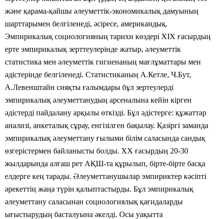
және қарама-қайшы әлеуметтік-экономикалық дамуының
шарттарымен белгіленеді, әсіресе, американдық.
Эмпирикалық социологияның тарихи көздері ХІХ ғасырдың
ерте эмпирикалық зерттеулерінде жатыр, әлеуметтік
статистика мен әлеуметтік гигиенаның мағлұматтары мен
әдістерінде белгіленеді. Статистиканың А.Кетле, Ч.Бут,
А.Левенштайн сияқты ғалымдары бұл зертеулерді
эмпирикалық әлеуметтанудың арсеналына кейін кірген
әдістерді пайдалану арқылы өткізді. Бұл әдістерге: құжаттар
анализі, анкеталық сұрау, енгізілген бақылау. Қазіргі заманда
эмпирикалық әлеуметтану ғылыми білім саласында сандық
өзгерістермен байланысты болды. ХХ ғасырдың 20-30
жылдарында алғаш рет АҚШ-та құрылып, бірте-бірте басқа
елдерге кең тарады. Әлеуметтанушылар эмпириктер кәсіпті
әрекеттің жаңа түрін қалыптастырды. Бұл эмпирикалық
әлеуметтану саласынан социологиялық қағидаларды
ығыстырудың басталуына әкелді. Осы уақытта