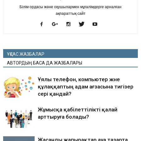
Білім ордасы және оқушылармен мұғалімдерге арналған
ақпараттық сайт
ҰҚСАС ЖАЗБАЛАР
АВТОРДЫҢ БАСҚА ДА ЖАЗБАЛАРЫ
Ұялы телефон, компьютер және
құлаққаптың адам ағзасына тигізер
әсері қандай?
Жұмысқа қабілеттілікті қалай
арттыруға болады?
Жасанды жапырақтар ауа тазарта