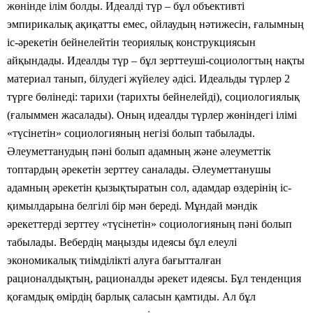
жөнінде ілім болды. Идеалді түр – бұл объективті
эмпирикалық ақиқатты емес, ойлаудың нәтижесін, ғалымның
іс-әрекетін бейнелейтін теориялық конструкциясын
айқындады. Идеалды түр – бұл зерттеуші-социологтың нақты
материал танып, білудегі жүйелеу әдісі. Идеальды түрлер 2
түрге бөлінеді: тарихи (тарихты бейнелейді), социологиялық
(ғалыммен жасалады). Оның идеалды түрлер жөніндегі ілімі
«түсінетін» социологияның негізі болып табылады.
Әлеуметтанудың пәні болып адамның және әлеуметтік
топтардың әрекетін зерттеу саналады. Әлеуметтанушы
адамның әрекетін қызықтыратын сол, адамдар өздерінің іс-
қимылдарына белгілі бір мән береді. Мұндай мәндік
әрекеттерді зерттеу «түсінетін» социологияның пәні болып
табылады. Вебердің маңызды идеясы бұл елеулі
экономикалық тиімділікті алуға бағытталған
рационалдықтың, рационалды әрекет идеясы. Бұл тенденция
қоғамдық өмірдің барлық саласын қамтиды. Ал бұл