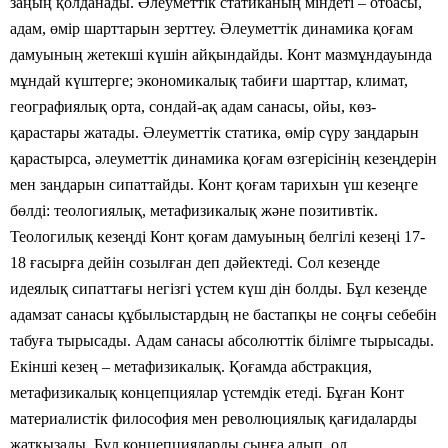
заңың қолданады. Әлеуметтік статиканың міндеті – отбасы,
адам, өмір шарттарын зерттеу. Әлеуметтік динамика қоғам
дамуының жетекші күшін айқындайды. Конт мазмұндауында
мұндай күштерге; экономикалық табиғи шарттар, климат,
географиялық орта, сондай-ақ адам санасы, ойы, көз-
қарастары жатады. Әлеуметтік статика, өмір сүру заңдарын
қарастырса, әлеуметтік динамика қоғам өзгерісінің кезеңдерін
мен заңдарын сипаттайды. Конт қоғам тарихын үш кезеңге
бөлді: теологиялық, метафизикалық және позитивтік.
Теологилық кезеңді Конт қоғам дамуының белгілі кезеңі 17-
18 ғасырға дейін созылған деп дәйектеді. Сол кезеңде
идеялық сипаттағы негізгі үстем күш дін болды. Бұл кезеңде
адамзат санасы құбылыстардың не бастапқы не соңғы себебін
табуға тырысады. Адам санасы абсолюттік білімге тырысады.
Екінші кезең – метафизикалық. Қоғамда абстракция,
метафизикалық концепциялар үстемдік етеді. Бұған Конт
материалистік философия мен революциялық қағидаларды
жатқызады. Бұл концепцияларды сынға алып, ол