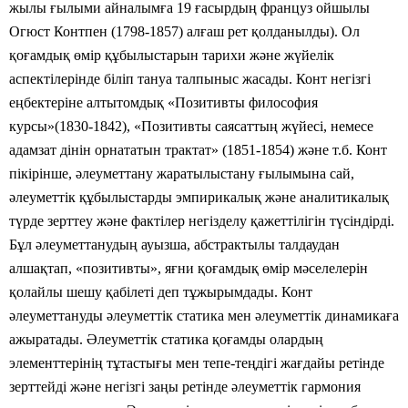
жылы ғылыми айналымға 19 ғасырдың француз ойшылы
Огюст Контпен (1798-1857) алғаш рет қолданылды). Ол
қоғамдық өмір құбылыстарын тарихи және жүйелік
аспектілерінде біліп тануа талпыныс жасады. Конт негізгі
еңбектеріне алтытомдық «Позитивты философия
курсы»(1830-1842), «Позитивты
саясаттың жүйесі, немесе
адамзат дінін орнататын трактат» (1851-1854) және т.б. Конт
пікірінше, әлеуметтану жаратылыстану ғылымына сай,
әлеуметтік құбылыстарды эмпирикалық және аналитикалық
түрде зерттеу және фактілер негізделу қажеттілігін түсіндірді.
Бұл әлеуметтанудың ауызша, абстрактылы талдаудан
алшақтап, «позитивты», яғни қоғамдық өмір мәселелерін
қолайлы шешу қабілеті деп тұжырымдады. Конт
әлеуметтануды әлеуметтік статика мен әлеуметтік динамикаға
ажыратады. Әлеуметтік статика қоғамды олардың
элементтерінің тұтастығы мен тепе-теңдігі жағдайы ретінде
зерттейді және негізгі заңы ретінде әлеуметтік гармония