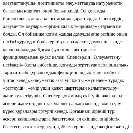
әлеуметтанушы- позитивисты әлеуметтануда натуралистік
бағыттың көрнекті өкілі болып келді. Ол қоғамды
биологиялық ағза аналогиясында қарастырды. Спенсердің
әлеуметтік оқулары «органикалық теориялар» отауына ие
болды. Ол бойынша қоғам жанды дамушы ағза ретінде оның
негізгі құрамдас бөліктерінің өзара әрекет дамуы негізінде
қарастырылады. Қоғам функциялары тірі ағза
функцияларымен ұқсас келеді. Спенсердің «Әлеуметтану
негіздері» басты еңбегінде, қоғамды зерттеуде эволюциялық-
тарихи тәсіл құрылымдық-функционалдық және жүйелік
ұштас келеді. Әлеуметтік ағза үш басты «жүйеден» тұрады:
«реттеуші», «өмір үшін қажет шарттарын қалыптастыру»
және «үлестіруші». Спенсер қоғамның екі түрін ажыратты:
әскери және өндірістік. Олардың әрқайсысында өмір сүру
күрес құралдары әртүрлі келеді. Қоғамның бірінші түрі
әскери қайшылықтарға бағытталса, ал екіншісі өндірістік
бәсекеге, яғни жігер, күш, қабілеттер негізінде жеңіске жетеді.