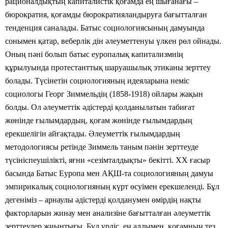
рационалдықтың капиталистік қоғамда ең шығанағы –
бюрократия, қоғамды бюрократияландыруға бағытталған
тенденция саналады. Батыс социологиясының дамуында
сонымен қатар, веберлік дін әлеуметтенуы үлкен рөл ойнады.
Оның пәні болып батыс еуропалық капитализмнің
құрылуында протестанттық шаруашылық этиканы зерттеу
болады. Түсінетін социологияның идеяларына неміс
социологы Георг Зиммельдің (1858-1918) ойлары жақын
болды. Ол әлеуметтік әдістерді қолданылатын табиғат
жөнінде ғылымдардың, қоғам жөнінде ғылымдардың
ерекшелігін айғақтады. Әлеуметтік ғылымдардың
методологиясы ретінде Зиммель таным пәнін зерттеуде
түсініспеушілікті, яғни «сезімталдықты» бекітті. ХХ ғасыр
басында
Батыс Еуропа мен АҚШ-та социологияның дамуы
эмпирикалық социологияның күрт өсуімен ерекшеленді. Бұл
дегеніміз – арнаулы әдістерді қолданумен өмірдің нақты
факторларын жинау мен анализіне бағытталған әлеуметтік
зерттеулер жиынтығы. Бұл үрдіс, ең алдымен, қоғамның тез