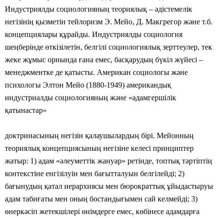
Индустриялды социологияның теориялық – әдістемелік
негізінің қызметін тейлоризм Э. Мейо, Д. Макгрегор және т.б.
концепциялары құрайды. Индустриялды социология
шеңберінде өткізілетін, белгілі социологиялық зерттеулер, тек
жеке жұмыс орнында ғана емес, басқарудың бүкіл жүйесі –
менеджментке де қатысты. Американ социологы және
психологы Элтон Мейо (1880-1949) американдық
индустриалды социологияның және «адамгершілік
қатынастар»
доктринасының негізін қалаушылардың бірі. Мейонның
теориялық концепциясының негізіне келесі принциптер
жатыр: 1) адам «әлеуметтік жануар» ретінде, топтық тәртіптің
контекстіне енгізілуін мен бағытталуын белгілейді; 2)
бағынудың қатал иерархиясы мен бюрократтық ұйыдастыруы
адам табиғаты мен оның бостандығымен сай келмейді; 3)
өнеркәсіп жетекшілері өнімдерге емес, көбінесе адамдарға