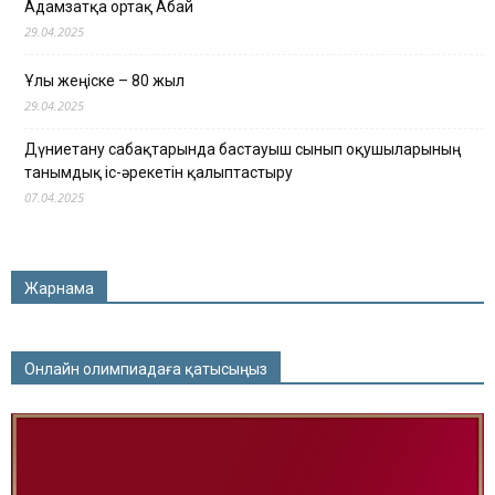
Адамзатқа ортақ Абай
29.04.2025
Ұлы жеңіске – 80 жыл
29.04.2025
Дүниетану сабақтарында бастауыш сынып оқушыларының
танымдық іс-әрекетін қалыптастыру
07.04.2025
Жарнама
Онлайн олимпиадаға қатысыңыз