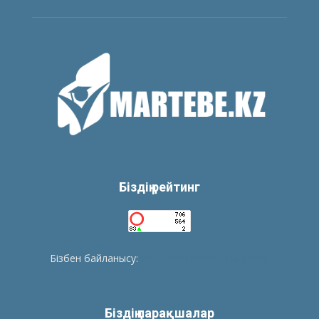
Біздің рейтинг
Бізбен байланысу:
tolegenberikbol@gmail.com
Біздің парақшалар