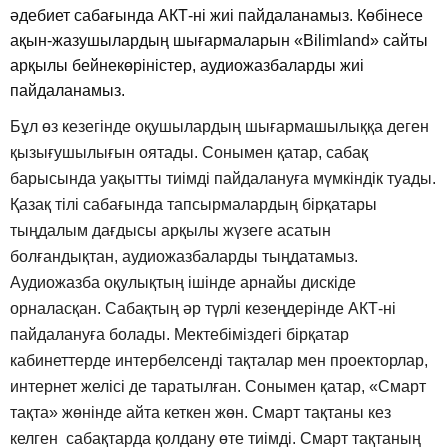
әдебиет сабағында АКТ-ні жиі пайдаланамыз. Көбінесе
ақын-жазушылардың шығармаларын «Bilimland» сайты
арқылы бейнекөріністер, аудиожазбаларды жиі
пайдаланамыз.
Бұл өз кезегінде оқушылардың шығармашылыққа деген
қызығушылығын оятады. Сонымен қатар, сабақ
барысында уақытты тиімді пайдалануға мүмкіндік туады.
Қазақ тілі сабағында тапсырмалардың бірқатары
тыңдалым дағдысы арқылы жүзеге асатын
болғандықтан, аудиожазбаларды тыңдатамыз.
Аудиожазба оқулықтың ішінде арнайы дискіде
орналасқан. Сабақтың әр түрлі кезеңдерінде АКТ-ні
пайдалануға болады. Мектебіміздегі бірқатар
кабинеттерде интербелсенді тақталар мен проекторлар,
интернет желісі де таратылған. Сонымен қатар, «Смарт
тақта» жөнінде айта кеткен жөн. Смарт тақтаны кез
келген сабақтарда қолдану өте тиімді. Смарт тақтаның