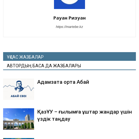
Рауан Ризуан
https://martebe.kz
ҰҚСАС ЖАЗБАЛАР
АВТОРДЫҢ БАСҚА ДА ЖАЗБАЛАРЫ
Адамзатқа ортақ Абай
ҚазҰУ – ғылымға құштар жандар үшін
үздік таңдау