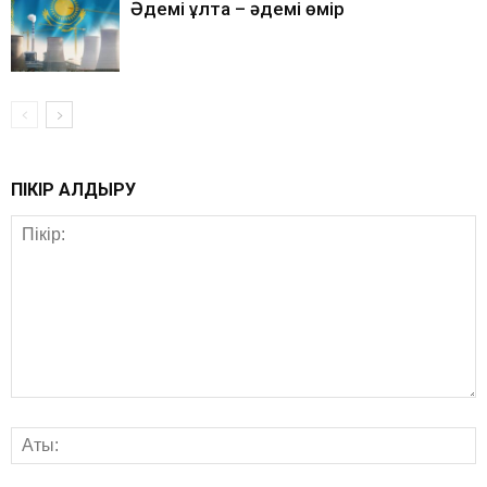
Әдемі ұлтқа – әдемі өмір
ПІКІР ҚАЛДЫРУ