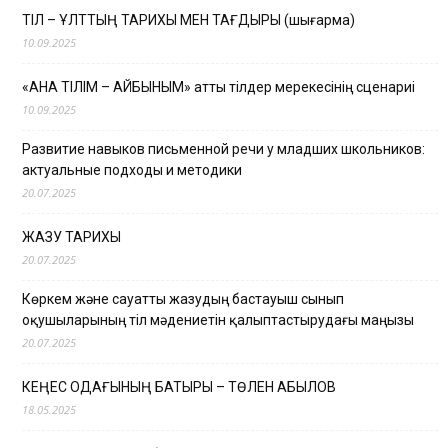
ТІЛ – ҰЛТТЫҢ ТАРИХЫ МЕН ТАҒДЫРЫ (шығарма)
10.09.2025
«АНА ТІЛІМ – АЙБЫНЫМ» атты тілдер мерекесінің сценариі
10.09.2025
Развитие навыков письменной речи у младших школьников:
актуальные подходы и методики
20.07.2025
ЖАЗУ ТАРИХЫ
20.07.2025
Көркем және сауатты жазудың бастауыш сынып
оқушыларының тіл мәдениетін қалыптастырудағы маңызы
20.07.2025
КЕҢЕС ОДАҒЫНЫҢ БАТЫРЫ – ТӨЛЕН ҚАБЫЛОВ
18.05.2025