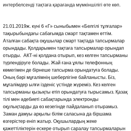
интербелсенді тақтаға қарағанда мүмкіншілігі өте көп.
21.01.2019ж. күні 6 «Г» сыныбымен «Белгілі тұлғалар»
тақырыбындағы сабағымда смарт тақтамен өттім.
Аталған сабақта оқушылар смарт тақтада тапсырмалар
орындады. Қолдарымен тақтаға тапсырмалар орындап
отырды. АКТ-ні қолдана отырып, кез келген тапсырманы
түрлендіруге болады. Жай ғана ұялы телефонның
көмегімен де бірнеше тапсырма орындатуға болады.
Оның бәрі мұғалімнің шеберлігіне байланысты. Біз,
мұғалімдер ылғи ізденіс үстінде жүреміз. Кез келген
тапсырманы қызықты етіп орындатуға тырысамыз. Қазақ
тілі мен әдебиеті сабақтарында электронды
оқулықтарды да өз кезегінде пайдаланып отырамыз.
Заман дамуы арқылы білім саласына да біршама
өзгерістер еніп жатыр. Оқушылардың жеке
қажеттіліктерін ескере отырып саралау тапсырмаларын