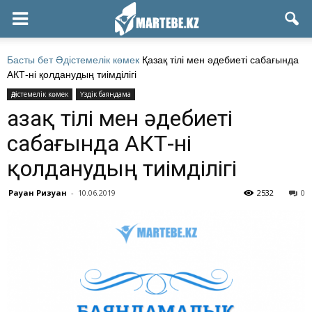
Басты бет
Әдістемелік көмек
Қазақ тілі мен әдебиеті сабағында
АКТ-ні қолданудың тиімділігі
Әдістемелік көмек
Үздік баяндама
Қазақ тілі мен әдебиеті
сабағында АКТ-ні
қолданудың тиімділігі
Рауан Ризуан
-
10.06.2019
2532
0