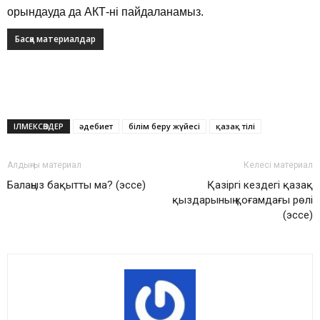
орындауда да АКТ-ні пайдаланамыз.
Басқа материалдар
ІЛМЕКСӨЗДЕР
әдебиет
білім беру жүйесі
қазақ тілі
Алдыңғы материал
Келесі материал
Балаңыз бақытты ма? (эссе)
Қазіргі кездегі қазақ
қыздарының қоғамдағы рөлі
(эссе)