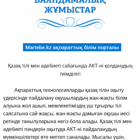
Қазақ тілі мен әдебиеті сабағында АКТ-ні қолданудың
тиімділігі
Ақпараттық технологияларды қазақ тілін оқыту
үдерісінде пайдалану оқушылардың жан-жақты білім
алуына жол ашып, мемлекетіміздің үш тұғырлы тіл
саясатына сай жақсы, жан-жақты дамыған оқушы иесі
ретінде танылуларына негіз бола алады. Қазақ тілі мен
әдебиеті пәндерін оқытуда АКТ-ні пайдаланудың
мүмкіншіліктері өте көптеп саналады. Мысалы үшін,