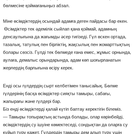
бөлмесіне қоймағаныңыз абзал.
Міне өсімдіктердің осындай адамға деген пайдасы бар екен.
Өсімдіктер тек әдемілік сыйлап қана қоймай, адамның
денсаулығына да жағымды әсер тигізеді. Гүл өскен ортада,
тазалық, татулық пен бірліктің, жақсылық пен жомарттықтың
болары сөзсіз. Гүлді тек бөлмеде ғана емес, жұмыс орнында,
аулаға, демалыс орындарында, адам көп шоғырланатын
жерлердің барлығына өсіру керек.
Енді осы гүлдердің сырт келбетімен танысайық. Бөлме
гүлдерінің басқа өсімдіктер сияқты тамыры, сабағы,
жапырағы және гүлдері бар.
Біз енді өсімдіктерді қалай күтіп баптау керектігін білеміз.
— Тамыры топырақтың астында болады, олар көрінбейді,
өсімдіктердің су ішуіне көмектеседі, сондықтан да оларға су
құйып тұру қажет. Гүлдердің тамыры дем алып тұру үшін