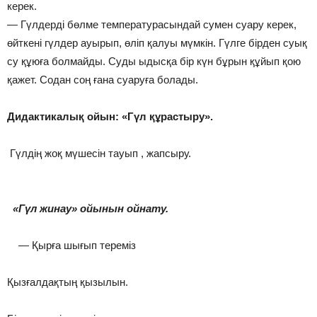
керек.
— Гүлдерді бөлме температурасындай сумен суару керек,
өйткені гүлдер ауырып, өліп қалуы мүмкін. Гүлге бірден суық
су құюға болмайды. Суды ыдысқа бір күн бұрын құйып қою
қажет. Содан соң ғана суаруға болады.
Дидактикалық ойын: «Гүл құрастыру».
Гүлдің жоқ мүшесін тауып , жапсыру.
«Гүл жинау» ойынын ойнату.
— Қырға шығып тереміз
Қызғалдақтың қызылын.