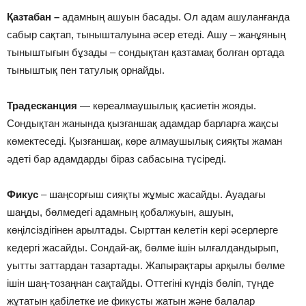
Қазтабан –
адамның ашуын басады. Ол адам ашуланғанда
сабыр сақтап, тынышталуына әсер етеді. Ашу – жанұяның
тыныштығын бұзады – сондықтан қазтамақ болған ортада
тыныштық пен татулық орнайды.
Традесканция
— көреалмаушылық қасиетін жояды.
Сондықтан жанында қызғаншақ адамдар барларға жақсы
көмектеседі. Қызғаншақ, көре алмаушылық сияқты жаман
әдеті бар адамдарды біраз сабасына түсіреді.
Фикус
– шаңсорғыш сияқты жұмыс жасайды. Ауадағы
шаңды, бөлмедегі адамның қобалжуын, ашуын,
көңілсіздігінен арылтады. Сырттан келетін кері әсерлерге
кедергі жасайды. Сондай-ақ, бөлме ішін ылғалдандырып,
уытты заттардан тазартады. Жапырақтары арқылы бөлме
ішін шаң-тозаңнан сақтайды. Оттегіні күндіз бөліп, түнде
жұтатын қабілетке ие фикусты жатын және балалар