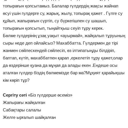
топырағын қопсытамыз. Балалар гүлдердің жақсы жайнап
өсуі үшін гүлдерге су, жарық, жылу, топырақ қажет . Гүлге су
құйып, жапырағын сүртіп, су бүркегішпен су шашып,
топырағын қопсытып, тыңайтқыш сеуіп тұру керек.
Бөлме гүлдерінің ұзақ уақыт «ауырмай», жайқалып тұруының
сыры неде деп ойлайсыз? Махаббатта. Гүлдермен де тірі
жанмен сөйлескендей сөйлесіп, өз ілтипатыңды білдіріп,
баптап, күтіп, махаббатпен қарап ,еркелетіп тұру қажет,олар
да өздерінше қуана да мұңая да алады екен .Ендеше осы
аталған гүлдер біздің бөлмемізде бар ма?Мұқият қарайықшы
кім көріп тұр?
Сергіту сәті
«Біз гүлдерше өсеміз»
Жапырағы жайқалған
Сабақтары салалы
Желге ырғалып шайқалған