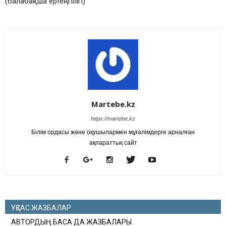
(балабақша ертеңгілігі)
Martebe.kz
https://martebe.kz
Білім ордасы және оқушылармен мұғалімдерге арналған
ақпараттық сайт
ҰҚСАС ЖАЗБАЛАР
АВТОРДЫҢ БАСҚА ДА ЖАЗБАЛАРЫ