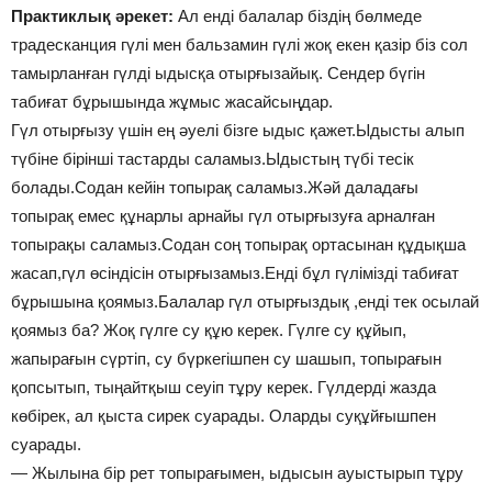
Практиклық әрекет:
Ал енді балалар біздің бөлмеде
традесканция гүлі мен бальзамин гүлі жоқ екен қазір біз сол
тамырланған гүлді ыдысқа отырғызайық. Сендер бүгін
табиғат бұрышында жұмыс жасайсыңдар.
Гүл отырғызу үшін ең әуелі бізге ыдыс қажет.Ыдысты алып
түбіне бірінші тастарды саламыз.Ыдыстың түбі тесік
болады.Содан кейін топырақ саламыз.Жәй даладағы
топырақ емес құнарлы арнайы гүл отырғызуға арналған
топырақы саламыз.Содан соң топырақ ортасынан құдықша
жасап,гүл өсіндісін отырғызамыз.Енді бұл гүлімізді табиғат
бұрышына қоямыз.Балалар гүл отырғыздық ,енді тек осылай
қоямыз ба? Жоқ гүлге су құю керек. Гүлге су құйып,
жапырағын сүртіп, су бүркегішпен су шашып, топырағын
қопсытып, тыңайтқыш сеуіп тұру керек. Гүлдерді жазда
көбірек, ал қыста сирек суарады. Оларды суқұйғышпен
суарады.
— Жылына бір рет топырағымен, ыдысын ауыстырып тұру