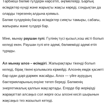
Тәрбиеші бөлме гүлдерін көрсетіп, әңгімелейді. Барлық
өсімдіктер күнді және жарықты жақсы көреді, сондықтан да
оларды терезенің алдына қоямыз.
Бөлме гүлдерінің басқа өсімдіктер сияқты тамыры, сабағы,
жапырағы және гүлдері бар.
Міне, мынау
раушан гүлі
. Гүлінің түсі қызыл,хош иісті болып
келеді екен. Раушан гүлі өте әдемі, бөлмемізді әдемі етіп
тұрады.
Ал мынау алоэ – өсімдігі
. Жапырақтары тікенді болып
келеді, бірақ тікені қолымызға кірмейді. Алоэнің емдік қасиеті
бар одан дәрі-дәрмек жасайды
.
Алоэ — үйге аурудың
бактерияларының енуіне төтеп береді. Бөлменің
энергетикалық қалпын жақсартады. Егерде бір жеріңізді
жарақаттап алсаңыз сол жерге осы алоэні кесіп шырынын
жақсаңыз тез жазылып кетеді.