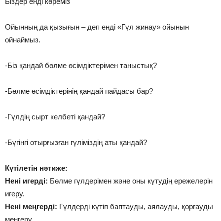
Біздер енді көреміз
Ойынның да қызығын – деп енді «Гүл жинау» ойынын
ойнаймыз.
-Біз қандай бөлме өсімдіктерімен таныстық?
-Бөлме өсімдіктерінің қандай пайдасы бар?
-Гүлдің сырт келбеті қандай?
-Бүгінгі отырғызған гүліміздің аты қандай?
Күтілетін нәтиже:
Нені игерді:
Бөлме гүлдерімен және оны күтудің ережелерін
игеру.
Нені меңгерді:
Гүлдерді күтіп баптауды, аялауды, қорғауды
меңгеру.