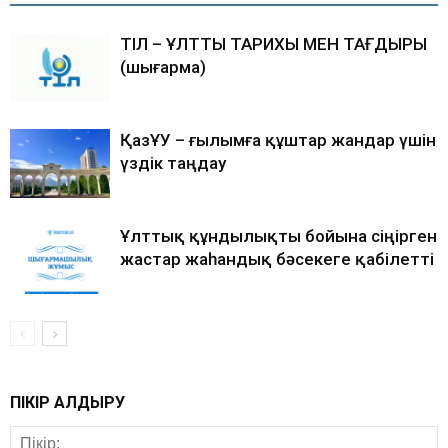
ТІЛ – ҰЛТТЫҢ ТАРИХЫ МЕН ТАҒДЫРЫ
(шығарма)
ҚазҰУ – ғылымға құштар жандар үшін
үздік таңдау
Ұлттық құндылықты бойына сіңірген
жастар жаһандық бәсекеге қабілетті
ПІКІР ҚАЛДЫРУ