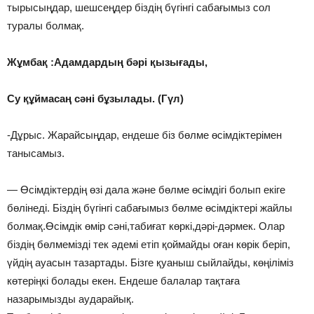
тырысыңдар, шешсеңдер біздің бүгінгі сабағымыз сол
туралы болмақ.
Жұмбақ :Адамдардың бәрі қызығады,
Су құймасаң сәні бұзылады. (Гүл)
-Дұрыс. Жарайсыңдар, ендеше біз бөлме өсімдіктерімен
танысамыз.
— Өсімдіктердің өзі дала және бөлме өсімдігі болып екіге
бөлінеді. Біздің бүгінгі сабағымыз бөлме өсімдіктері жайлы
болмақ.Өсімдік өмір сәні,табиғат көркі,дәрі-дәрмек. Олар
біздің бөлмемізді тек әдемі етіп қоймайды оған көрік беріп,
үйдің ауасын тазартады. Бізге қуаныш сыйлайды, көңіліміз
көтеріңкі болады екен. Ендеше балалар тақтаға
назарымызды аударайық.