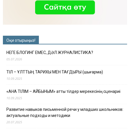
Оқи отырыңыз!
НЕГЕ БЛОГИНГ ЕМЕС, ДӘЛ ЖУРНАЛИСТИКА?
05.07.2026
ТІЛ – ҰЛТТЫҢ ТАРИХЫ МЕН ТАҒДЫРЫ (шығарма)
10.09.2025
«АНА ТІЛІМ – АЙБЫНЫМ» атты тілдер мерекесінің сценариі
10.09.2025
Развитие навыков письменной речи у младших школьников:
актуальные подходы и методики
20.07.2025