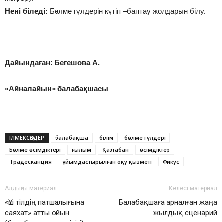
Нені біледі:
Бөлме гүлдерін күтіп –баптау жолдарын білу.
Дайындаған: Бегешова А.
«Айналайын» балабақшасы
ІЛМЕКСӨЗДЕР
балабақша
білім
бөлме гүлдері
Бөлме өсімдіктері
ғылым
Қазтабан
өсімдіктер
Традесканция
ұйымдастырылған оқу қызметі
Фикус
Алдыңғы материал
Келесі материал
«Үш тілдің патшалығына
Балабақшаға арналған жаңа
саяхат» атты ойын
жылдық сценарий