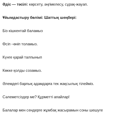
Әдіс — тәсіл
і: көрсету, әңгімелесу, сұрақ-жауап.
Ұйымдастыру бөлімі:
Шаттық шеңбері:
Біз кішкентай баламыз
Өсіп –өніп толамыз.
Күнге қарай талпынып
Көкке қолды созамыз.
Әлемдегі барлық адамдарға тек жақсылық тілейміз.
Сәлеметсіздер ме? Құрметті апайлар!
Балалар мен сендерге жұмбақ жасырамын соны шешуге