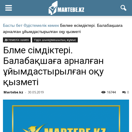
Басты бет
Әдістемелік көмек
Бөлме өсімдіктері. Балабақшаға
арналған ұйымдастырылған оқу қызметі
Әдістемелік көмек
Үздік шығармашылық жұмыс
Бөлме өсімдіктері.
Балабақшаға арналған
ұйымдастырылған оқу
қызметі
Martebe.kz
-
30.05.2019
16744
0