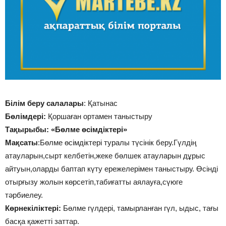
Білім беру салалары
: Қатынас
Бөлімдері:
Қоршаған ортамен таныстыру
Тақырыбы:
«Бөлме өсімдіктері»
Мақсаты
:Бөлме өсімдіктері туралы түсінік беру.Гүлдің
атауларын,сырт келбетін,жеке бөлшек атауларын дұрыс
айтуын,оларды баптап күту ережелерімен таныстыру. Өсінді
отырғызу жолын көрсетіп,табиғатты аялауға,сүюге
тәрбиелеу.
Көрнекіліктері:
Бөлме гүлдері, тамырланған гүл, ыдыс, тағы
басқа қажетті заттар.