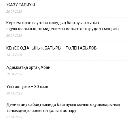
ЖАЗУ ТАРИХЫ
20.07.2025
Көркем және сауатты жазудың бастауыш сынып
оқушыларының тіл мәдениетін қалыптастырудағы маңызы
20.07.2025
КЕҢЕС ОДАҒЫНЫҢ БАТЫРЫ – ТӨЛЕН ҚАБЫЛОВ
18.05.2025
Адамзатқа ортақ Абай
29.04.2025
Ұлы жеңіске – 80 жыл
29.04.2025
Дүниетану сабақтарында бастауыш сынып оқушыларының
танымдық іс-әрекетін қалыптастыру
07.04.2025