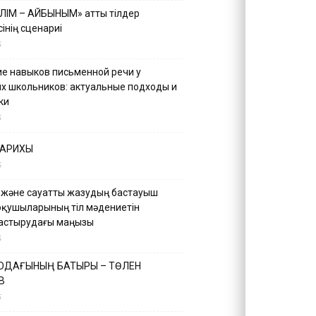
ІЛІМ – АЙБЫНЫМ» атты тілдер
інің сценариі
5
е навыков письменной речи у
х школьников: актуальные подходы и
ки
5
ТАРИХЫ
5
 және сауатты жазудың бастауыш
оқушыларының тіл мәдениетін
астырудағы маңызы
5
 ОДАҒЫНЫҢ БАТЫРЫ – ТӨЛЕН
В
5