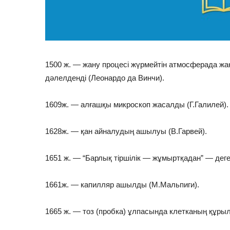
1500 ж. — жану процесі жүрмейтін атмосферада ж
дәлелденді (Леонардо да Винчи).
1609ж. — алғашқы микроскоп жасалды (Г.Галилей).
1628ж. — қан айналудың ашылуы (В.Гарвей).
1651 ж. — “Барлық тіршілік — жұмыртқадан” — деге
1661ж. — капилляр ашылды (М.Мальпиги).
1665 ж. — тоз (пробка) ұлпасында клетканың құры