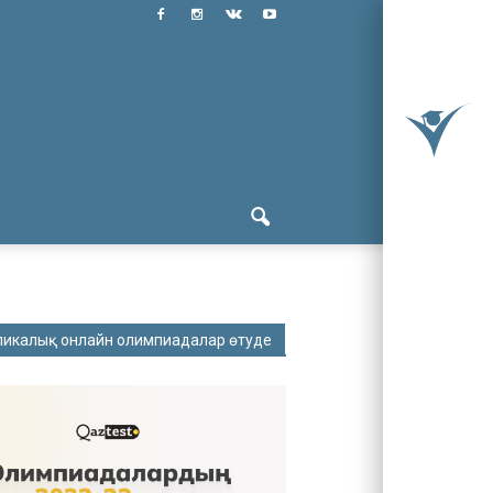
ликалық онлайн олимпиадалар өтуде