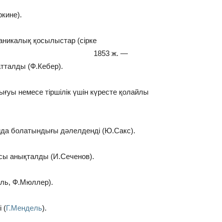
кине).
аникалық қосылыстар (сірке
ді. 1853 ж. —
тталды (Ф.Кебер).
ғуы немесе тіршілік үшін күресте қолайлы
йда болатындығы дәлелденді (Ю.Сакс).
сы анықталды (И.Сеченов).
ель, Ф.Мюллер).
 (
Г.Мендель
).