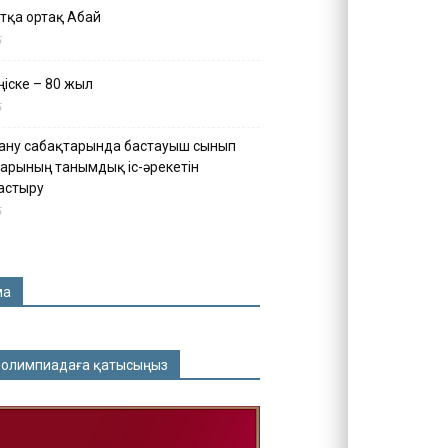
тқа ортақ Абай
5
іске – 80 жыл
5
ану сабақтарында бастауыш сынып
арының танымдық іс-әрекетін
астыру
5
ма
 олимпиадаға қатысыңыз