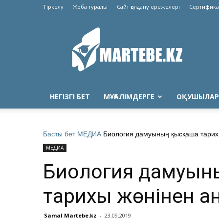
Тіркелу
Жоба туралы
Сайт қолдану ережелері
Сертифика
Martebe.kz
білім
сайты
НЕГІЗГІ БЕТ
МҰҒАЛІМДЕРГЕ
ОҚУШЫЛАР
Басты бет
МЕДИА
Биология дамуының қысқаша тарих
МЕДИА
Биология дамуын
тарихы жөнінен а
Samal Martebe.kz
-
23.09.2019