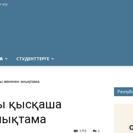
т алу
ҒА
СТУДЕНТТЕРГЕ
ы жөнінен анықтама
Респуб
ың қысқаша
нықтама
1713
0