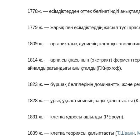
1778ж. — өсімдіктерден оттек бөлінетіндігі анықта
1779 ж. — жарық пен өсімдіктердің жасыл түсі ара
1809 ж. — органикалық дүниенің алғашқы эволюци
1814 ж. — арпа сықпасының (экстракт) ферменттер
айналдыратындығы анықталды(Г.Кирхгоф).
1823 ж. — бұршақ белгілерінің доминантты және ре
1828 ж. — ұрық ұқсастығының заңы қалыптасты (К.
1831 ж. — клетка ядросы ашылды (Р.Броун).
1839 ж. — клетка теориясы қалыптасты (
Т.Шванн
,
М