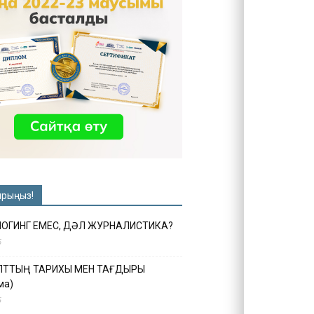
ырыңыз!
ЛОГИНГ ЕМЕС, ДӘЛ ЖУРНАЛИСТИКА?
6
ҰЛТТЫҢ ТАРИХЫ МЕН ТАҒДЫРЫ
ма)
5