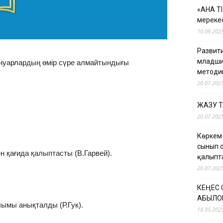
«АНА Т
мерекес
10.09.202
Развити
младши
ануарлардың өмір сүре алмайтындығы
методи
20.07.202
ЖАЗУ 
20.07.202
Көркем
сынып 
н қағида қалыптасты (В.Гарвей).
қалыпт
20.07.202
КЕҢЕС
ҚАБЫЛО
лымы анықталды (Р.Гук).
18.05.202