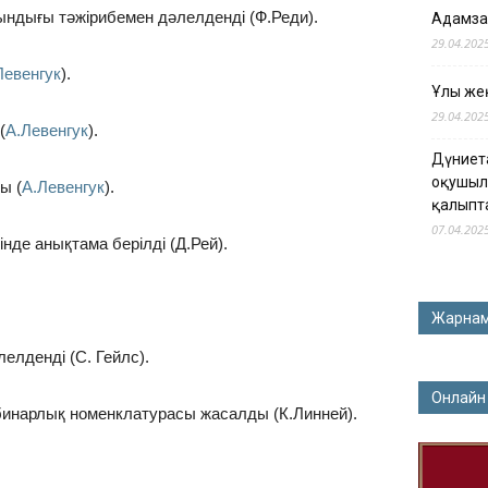
ындығы тәжірибемен дәлелденді (Ф.Реди).
Адамза
29.04.202
Левенгук
).
Ұлы жең
29.04.202
(
А.Левенгук
).
Дүниет
оқушыл
ы (
А.Левенгук
).
қалыпт
07.04.202
інде анықтама берілді (Д.Рей).
Жарна
елденді (С. Гейлс).
Онлайн
 бинарлық номенклатурасы жасалды (К.Линней).