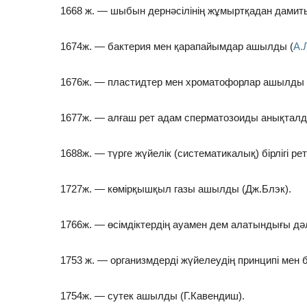
1668 ж. — шыбын дернәсілінің жұмыртқадан дамит
1674ж. — бактерия мен қарапайымдар ашылды (
А.
1676ж. — пластидтер мен хроматофорлар ашылды 
1677ж. — алғаш рет адам сперматозоиды анықталд
1688ж. — түрге жүйелік (систематикалық) бірлігі рет
1727ж. — көмірқышқыл газы ашылды (Дж.Блэк).
1766ж. — өсімдіктердің ауамен дем алатындығы дәл
1753 ж. — организмдерді жүйелеудің принципі мен
1754ж. — сутек ашылды (Г.Кавендиш).