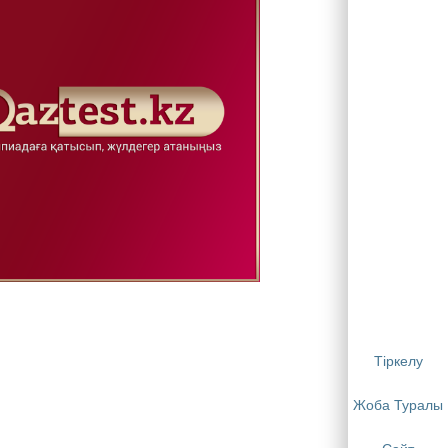
Тіркелу
Жоба Туралы