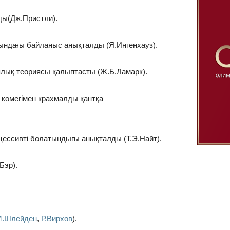
лды(Дж.Пристли).
сындағы байланыс анықталды (Я.Ингенхауз).
ялық теориясы қалыптасты (Ж.Б.Ламарк).
 көмегімен крахмалды қантқа
цессивті болатындығы анықталды (Т.Э.Найт).
Бэр).
.Шлейден
,
Р.Вирхов
).