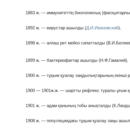
1883 ж. — иммунитеттің биологиялық (фагоцитарл
1892 ж. — вирустар ашылды (
Д.И.Ивановский
).
1898 ж. — алғаш рет мейоз сипатталды (В.И.Беляев
1899 ж. — бактериофагтар ашылды (Н.Ф.Гамалей).
1900 ж. — тұқым қуалау заңдылықтарының екінші ре
1900 — 1901ж.ж. — шартты рефлекс туралы ұғым қ
1901 ж. — адам қанының тобы анықталды (К.Ландш
1908 ж. — популяциядағы тұқым қуалау заңы ашылд