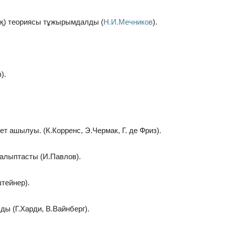
ық) теориясы тұжырымдалды (
Н.И.Мечников
).
).
т ашылуы. (К.Корренс, Э.Чермак, Г. де Фриз).
алыптасты (И.Павлов).
тейнер).
ы (Г.Харди, В.Вайнберг).