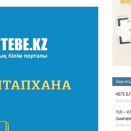
Оқи от
НЕГЕ Б
05.07.202
ТІЛ – 
(шығар
10.09.202