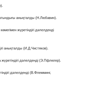
).
атындығы анықталды (Н.Любавин).
көмегімен жүретіндігі дәлелденді
ігі анықталды (И.Д.Чистяков).
 жүретіндігі дәлелденді (Э.Пфлюгер).
індігі дәлелденді (В.Флемминг,