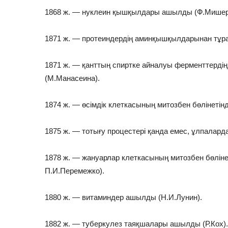
1868 ж. — нуклеин қышқылдары ашылды (Ф.Мишер
1871 ж. — протеиндердің аминқышқылдарынан тұр
1871 ж. — қанттың спиртке айналуы ферменттердің 
(М.Манасеина).
1874 ж. — өсімдік клеткасының митозбен бөлінетінд
1875 ж. — тотығу процестері қанда емес, ұлпаларда
1878 ж. — жануарлар клеткасының митозбен бөлінет
П.И.Перемежко).
1880 ж. — витаминдер ашылды (Н.И.Лунин).
1882 ж. — туберкулез таяқшалары ашылды (Р.Кох).