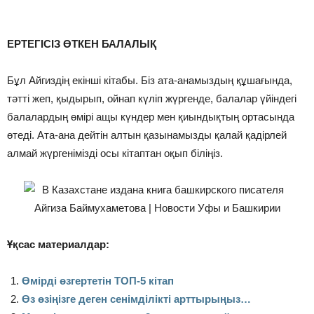
⠀
ЕРТЕГІСІЗ ӨТКЕН БАЛАЛЫҚ
Бұл Айгиздің екінші кітабы. Біз ата-анамыздың құшағында,
тәтті жеп, қыдырып, ойнап күліп жүргенде, балалар үйіндегі
балалардың өмірі ащы күндер мен қиындықтың ортасында
өтеді. Ата-ана дейтін алтын қазынамызды қалай қадірлей
алмай жүргенімізді осы кітаптан оқып біліңіз.
Ұқсас материалдар:
Өмірді өзгертетін ТОП-5 кітап
Өз өзіңізге деген сенімділікті арттырыңыз…