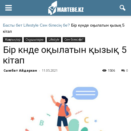
Басты бет
Lifestyle
Сен білесің бе?
Бір күнде оқылатын қызық 5
кітап
Жаңалықтар
Оқушыларға
Lifestyle
Сен білесің бе?
Бір күнде оқылатын қызық 5
кітап
Сымбат Айдархан
-
11.05.2021
1506
0