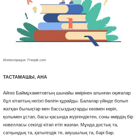
Иллюстрация: Freepik.com
ТАСТАМАШЫ, АНА
Айгиз Баймұхаметовтың шынайы өмірінен алынған оқиғалар
бұл кітаптың негізгі бөлігін құрайды. Балалар үйінде болып
жатқан былықтар мен бассыздықтарды көзімен көріп,
қолымен ұстап, басы-қасында жүргендіктен, соны өмірдің бір
новелласы секілді кітап етіп жазған. Мұнда достық та,
сатқындық та, қатыгездік те, аяушылық та, бәрі бар.