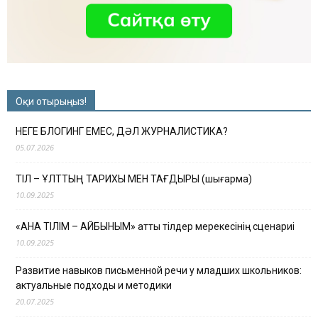
Оқи отырыңыз!
НЕГЕ БЛОГИНГ ЕМЕС, ДӘЛ ЖУРНАЛИСТИКА?
05.07.2026
ТІЛ – ҰЛТТЫҢ ТАРИХЫ МЕН ТАҒДЫРЫ (шығарма)
10.09.2025
«АНА ТІЛІМ – АЙБЫНЫМ» атты тілдер мерекесінің сценариі
10.09.2025
Развитие навыков письменной речи у младших школьников:
актуальные подходы и методики
20.07.2025