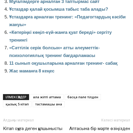
Мұғалімдерге арналған 3 таптырмас сайт
Ұстаздар қалай қосымша табыс таба алады?
Ұстаздарға арналған тренинг: «Педагогтардың кәсіби
жануы»
«Көтеріңкі көңіл-күй-жанға қуат береді» сергіту
тренингі
«Сәттілік серік болсын» атты әлеуметтік-
психологиялық тренинг бағдарламасы
11 сынып оқушыларына арналған тренинг- сабақ
Жас маманға 8 кеңес
ІЛМЕКСӨЗДЕР
ала жіпті аттама
басқа пәле тілден
қызық 5 кітап
тастамашы ана
Алдыңғы материал
Келесі материал
Кітап оқуға деген құлшынысты
Аптасына бір мәрте өзіңізден