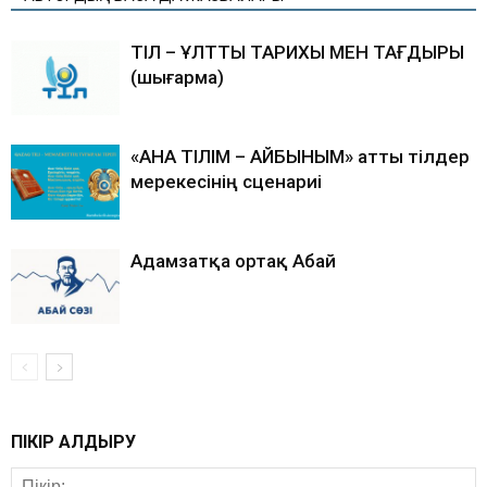
ТІЛ – ҰЛТТЫҢ ТАРИХЫ МЕН ТАҒДЫРЫ
(шығарма)
«АНА ТІЛІМ – АЙБЫНЫМ» атты тілдер
мерекесінің сценариі
Адамзатқа ортақ Абай
ПІКІР ҚАЛДЫРУ