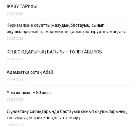
ЖАЗУ ТАРИХЫ
20.07.2025
Көркем және сауатты жазудың бастауыш сынып
оқушыларының тіл мәдениетін қалыптастырудағы маңызы
20.07.2025
КЕҢЕС ОДАҒЫНЫҢ БАТЫРЫ – ТӨЛЕН ҚАБЫЛОВ
18.05.2025
Адамзатқа ортақ Абай
29.04.2025
Ұлы жеңіске – 80 жыл
29.04.2025
Дүниетану сабақтарында бастауыш сынып оқушыларының
танымдық іс-әрекетін қалыптастыру
07.04.2025