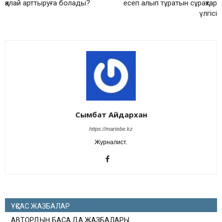
қалай арттыруға болады?
есеп алып тұратын сұрақтар
үлгісі
Сымбат Айдархан
https://martebe.kz
Журналист.
ҰҚСАС ЖАЗБАЛАР
АВТОРДЫҢ БАСҚА ДА ЖАЗБАЛАРЫ