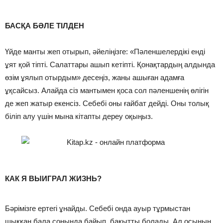
⠀
БАСҚА БӘЛЕ ТІЛДЕН
Үйде манты жеп отырып, әйеліңізге: «Пәленшелердікі енді
ұят қой тіпті. Салаттары ашып кетіпті. Қонақтардың алдында
өзім ұялып отырдым» десеңіз, жаны ашыған адамға
ұқсайсыз. Алайда сіз мантымен қоса сол пәленшенің өлігін
де жеп жатыр екенсіз. Себебі оны ғайбат дейді. Оны толық
біліп алу үшін мына кітапты дереу оқыңыз.
КАК Я ВЫИГРАЛ ЖИЗНЬ?
Бәрімізге ертегі ұнайды. Себебі онда ауыр тұрмыстан
шыққан бала соңында байып, бақытты болады. Ал осының