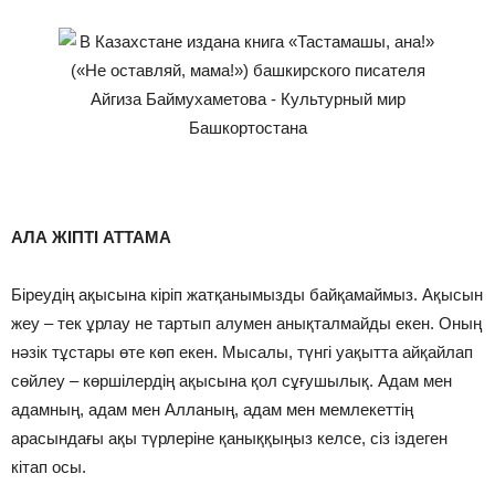
⠀
АЛА ЖІПТІ АТТАМА
Біреудің ақысына кіріп жатқанымызды байқамаймыз. Ақысын
жеу – тек ұрлау не тартып алумен анықталмайды екен. Оның
нәзік тұстары өте көп екен. Мысалы, түнгі уақытта айқайлап
сөйлеу – көршілердің ақысына қол сұғушылық. Адам мен
адамның, адам мен Алланың, адам мен мемлекеттің
арасындағы ақы түрлеріне қаныққыңыз келсе, сіз іздеген
кітап осы.