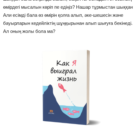
өмірдегі мысалын көріп пе едіңіз? Нашар тұрмыстан шыққан
Али есімді бала өз өмірін қолға алып, әке-шешесін және
бауырларын кедейліктің шұңқырынан алып шығуға бекінеді.
Ал оның жолы бола ма?