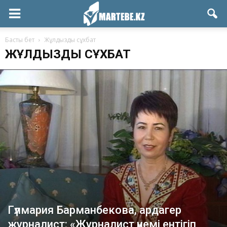
Басты бет
Жұлдызды сұхбат
ЖҰЛДЫЗДЫ СҰХБАТ
Гүлмария Барманбекова, ардагер
журналист: «Журналист үнемі ентігіп