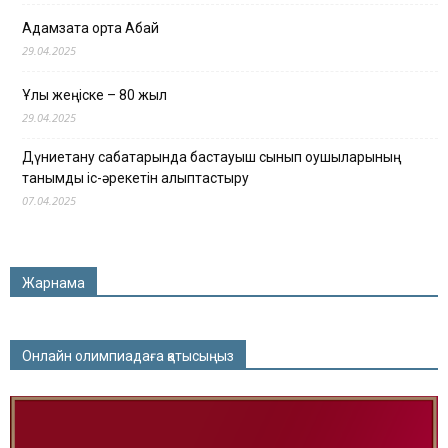
Адамзатқа ортақ Абай
29.04.2025
Ұлы жеңіске – 80 жыл
29.04.2025
Дүниетану сабақтарында бастауыш сынып оқушыларының
танымдық іс-әрекетін қалыптастыру
07.04.2025
Жарнама
Онлайн олимпиадаға қатысыңыз