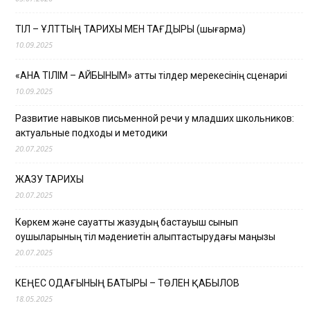
ТІЛ – ҰЛТТЫҢ ТАРИХЫ МЕН ТАҒДЫРЫ (шығарма)
10.09.2025
«АНА ТІЛІМ – АЙБЫНЫМ» атты тілдер мерекесінің сценариі
10.09.2025
Развитие навыков письменной речи у младших школьников:
актуальные подходы и методики
20.07.2025
ЖАЗУ ТАРИХЫ
20.07.2025
Көркем және сауатты жазудың бастауыш сынып
оқушыларының тіл мәдениетін қалыптастырудағы маңызы
20.07.2025
КЕҢЕС ОДАҒЫНЫҢ БАТЫРЫ – ТӨЛЕН ҚАБЫЛОВ
18.05.2025