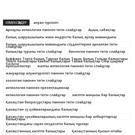
ІЛМЕКСӨЗДЕР
алуан түрлілігі
Арнаулы ихтиология пәнінен тегін слайдтар
Ашық сабақтар
балық шаруашылығы және өндірістік балық аулау мамандығы
балық шаруашылығы мамандығы студенттеріне арналған тегін
слайдтар
балықтар туралы тегін слайдтар
биология пәнінен тегін слайдтар
Буффало Торта балық Тұрпан балық Тарақ балық Гольян балықтары
Теңге балықтары Көкбас балықтары Талма балықтар Сібір шырма
балығы
ерекшеліктері
жалпы ихтиология пәнінен тегін слайдтар
жануарлар алуантүрлілігі пәнінен тегін слайдтар
зоология пәнінен тегін слайдтар
ихтиология пәнінен презентациялар
ихтиология пәнінен тегін слайдтар
кәсіптік маңызы бар балықтар
Қазақстан биоресурстары пәнінен тегін слайдтар
Қазақстан су қоймаларындағы балықтар
Қазақстан суқоймаларының кәсіптік маңызы бар албырттәрізді
балықтары
Қазақстандағы сирек кездесетін балық түрлері
Қазақстанның кәсіптік балықтары
Қазақстанның Қызыл кітабы