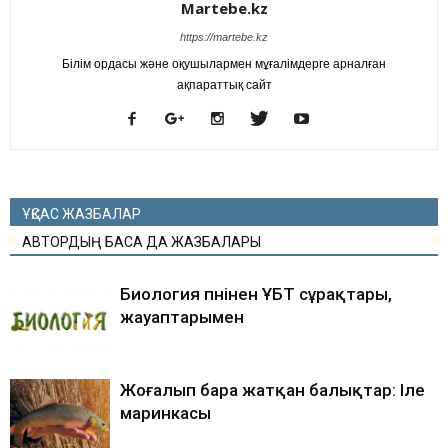
Martebe.kz
https://martebe.kz
Білім ордасы және оқушылармен мұғалімдерге арналған
ақпараттық сайт
ҰҚСАС ЖАЗБАЛАР
АВТОРДЫҢ БАСҚА ДА ЖАЗБАЛАРЫ
Биология пәнінен ҰБТ сұрақтары,
жауаптарымен
Жоғалып бара жатқан балықтар: Іле
маринкасы