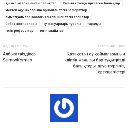
Қызыл кітапқа енген балықтар
Қызыл кітапқа тіркелген балықтар
мектеп оқушыларына арналған тегін рефераттар
омыртқалылар зоологиясы пәнінен тегін слайдтар
Сабақ жоспарлары
су жануарлары туралы
таралуы
тегін рефераттар
тегін слайдтар
Алдыңғы материал
Келесі материал
Албырттәрізділер —
Қазақстан су қоймаларының
Salmoniformes
кәсіптік маңызы бар тұқытәрізді
балықтары, алуантүрлілігі,
ерекшеліктері