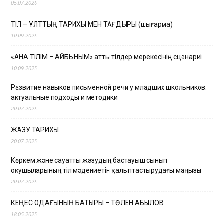
05.07.2026
ТІЛ – ҰЛТТЫҢ ТАРИХЫ МЕН ТАҒДЫРЫ (шығарма)
10.09.2025
«АНА ТІЛІМ – АЙБЫНЫМ» атты тілдер мерекесінің сценариі
10.09.2025
Развитие навыков письменной речи у младших школьников:
актуальные подходы и методики
20.07.2025
ЖАЗУ ТАРИХЫ
20.07.2025
Көркем және сауатты жазудың бастауыш сынып
оқушыларының тіл мәдениетін қалыптастырудағы маңызы
20.07.2025
КЕҢЕС ОДАҒЫНЫҢ БАТЫРЫ – ТӨЛЕН ҚАБЫЛОВ
18.05.2025