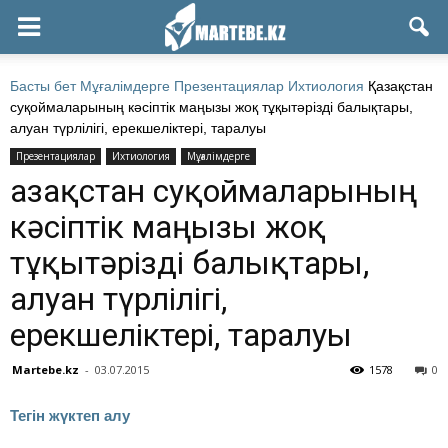
Басты бет
Мұғалімдерге
Презентациялар
Ихтиология
Қазақстан
суқоймаларының кәсіптік маңызы жоқ тұқытәрізді балықтары,
алуан түрлілігі, ерекшеліктері, таралуы
Презентациялар
Ихтиология
Мұғалімдерге
Қазақстан суқоймаларының
кәсіптік маңызы жоқ
тұқытәрізді балықтары,
алуан түрлілігі,
ерекшеліктері, таралуы
Martebe.kz
-
03.07.2015
1578
0
Тегін жүктеп алу