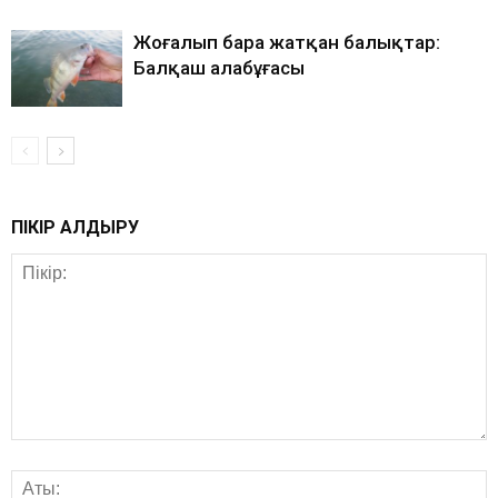
Жоғалып бара жатқан балықтар:
Балқаш алабұғасы
ПІКІР ҚАЛДЫРУ