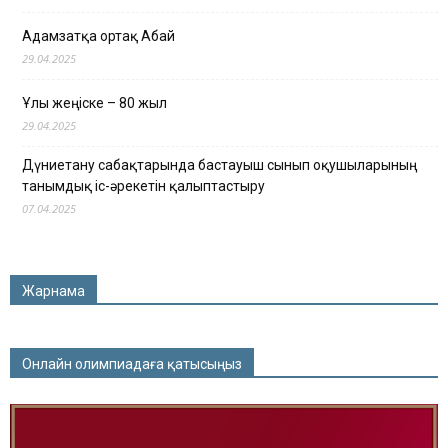
Адамзатқа ортақ Абай
29.04.2025
Ұлы жеңіске – 80 жыл
29.04.2025
Дүниетану сабақтарында бастауыш сынып оқушыларының
танымдық іс-әрекетін қалыптастыру
07.04.2025
Жарнама
Онлайн олимпиадаға қатысыңыз