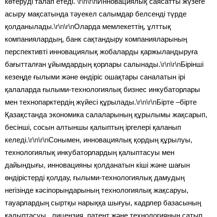
көтеруді талап етеді.
\r\n\r\n
Инновациялық саясатты жүзеге
асыру мақсатында тәуекел салымдар белсенді түрде
қолданылады.
\r\n\r\n
Оларда мемлекеттің, ұлттық
компаниялардың, банк сақтандыру компанияларының
перспективті инновациялық жобаларды қаржыландыруға
бағытталған ұйымдардың қорлары салынады.
\r\n\r\n
Бірінші
кезеңде ғылыми және өндіріс ошақтары саналатын ірі
қалаларда ғылыми-технологиялық бизнес инкубаторлары
мен технопарктердің жүйесі құрылады.
\r\n\r\n
Бірте –бірте
Қазақстанда экономика салаларының құрылымы жақсарып,
бесінші, сосын алтыншы қалыптың іргелері қаланып
келеді.
\r\n\r\n
Сонымен, инновациялық қордың құрылуы,
технологиялық инкубаторлардың қалыптасуы мен
дайындығы, инновацияны қолданатын кіші және шағын
өндірістерді қолдау, ғылыми-технологиялық дамудың
негізінде кәсіпорындарының технологиялық жақсаруы,
тауарлардың сыртқы нарыққа шығуы, кадрлер базасының
қалыптасуы , лицензия, патент және технологияның сатып