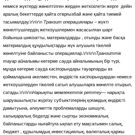
немесе жүктерді жөнелтілген жерден жеткізілетін жерге дейін
аралық бекеттерде қайта отврғызбай және қайта тиемей
тасымалдау.
\r\n\r\n
Транзит операциялары
– жүкті
жөнелтушілердің жеткізушілермен жасасылған шарт
бойынша шикізатты, материалдарды , отынды және басқа
материалдық құндылықтарды жүк алушыға тікелей
жөнелтуіне байланысты операциялар.
\r\n\r\n
Транзиттік
тауар айналымы-
көтерме сауда айналымының бір түрі,
мұнда көтерме сауда кәсіпорындары тауарларды өз
қоймаларына әкелместен, өндірістік кәсіпорындардан немесе
жеткізушілерден тікелей сатып алушыларға жөнелте отырып,
сатады.
\r\n\r\n
Нарықты мемлекеттік реттеу
— нарықта
шаруашылықты жүргізу субъектілерінің қоғамдық өндірісті
дамытуына, әлеуметтік проблемаларды шешуге,
халықаралық беделді және сыртқы экономикалық
байланыстарды нығайтуға ықпал ету мақсатымен салық,
бюджет , құрылымдық инвестициялық, валюталық-қаржы