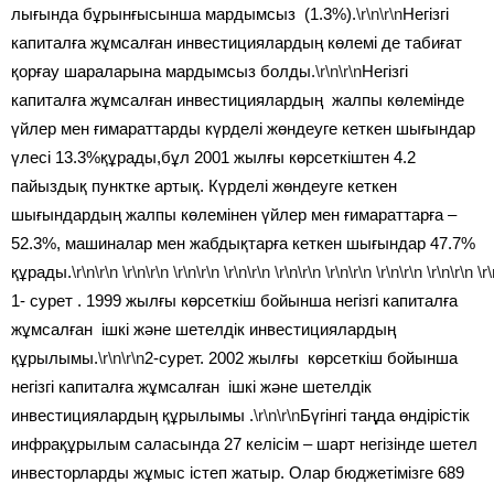
лығында бұрынғысынша мардымсыз (1.3%).
\r\n\r\n
Негізгі
капиталға жұмсалған инвестициялардың көлемі де табиғат
қорғау шараларына мардымсыз болды.
\r\n\r\n
Негізгі
капиталға жұмсалған инвестициялардың жалпы көлемінде
үйлер мен ғимараттарды күрделі жөндеуге кеткен шығындар
үлесі 13.3%құрады,бұл 2001 жылғы көрсеткіштен 4.2
пайыздық пунктке артық. Күрделі жөндеуге кеткен
шығындардың жалпы көлемінен үйлер мен ғимараттарға –
52.3%, машиналар мен жабдықтарға кеткен шығындар 47.7%
құрады.
\r\n\r\n
\r\n\r\n
\r\n\r\n
\r\n\r\n
\r\n\r\n
\r\n\r\n
\r\n\r\n
\r\n\r\n
\r
1- сурет . 1999 жылғы көрсеткіш бойынша негізгі капиталға
жұмсалған ішкі және шетелдік инвестициялардың
құрылымы.
\r\n\r\n
2-сурет. 2002 жылғы көрсеткіш бойынша
негізгі капиталға жұмсалған ішкі және шетелдік
инвестициялардың құрылымы .
\r\n\r\n
Бүгінгі таңда өндірістік
инфрақұрылым саласында 27 келісім – шарт негізінде шетел
инвесторларды жұмыс істеп жатыр. Олар бюджетімізге 689