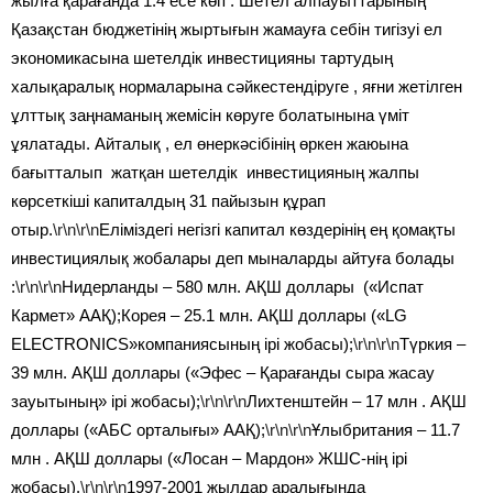
жылға қарағанда 1.4 есе көп . Шетел алпауыттарының
Қазақстан бюджетінің жыртығын жамауға себін тигізуі ел
экономикасына шетелдік инвестицияны тартудың
халықаралық нормаларына сәйкестендіруге , яғни жетілген
ұлттық заңнаманың жемісін көруге болатынына үміт
ұялатады. Айталық , ел өнеркәсібінің өркен жаюына
бағытталып жатқан шетелдік инвестицияның жалпы
көрсеткіші капиталдың 31 пайызын құрап
отыр.
\r\n\r\n
Еліміздегі негізгі капитал көздерінің ең қомақты
инвестициялық жобалары деп мыналарды айтуға болады
:
\r\n\r\n
Нидерланды – 580 млн. АҚШ доллары («Испат
Кармет» ААҚ);Корея – 25.1 млн. АҚШ доллары («LG
ELECTRONICS»компаниясының ірі жобасы);
\r\n\r\n
Түркия –
39 млн. АҚШ доллары («Эфес – Қарағанды сыра жасау
зауытының» ірі жобасы);
\r\n\r\n
Лихтенштейн – 17 млн . АҚШ
доллары («АБС орталығы» ААҚ);
\r\n\r\n
Ұлыбритания – 11.7
млн . АҚШ доллары («Лосан – Мардон» ЖШС-нің ірі
жобасы).
\r\n\r\n
1997-2001 жылдар аралығында