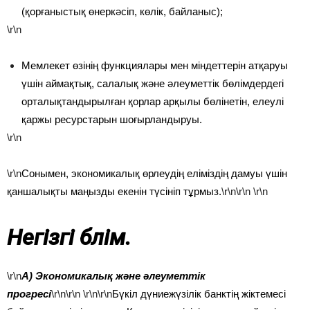
(қорғаныстық өнеркәсіп, көлік, байланыс);
\r\n
Мемлекет өзінің функциялары мен міндеттерін атқаруы
үшін аймақтық, салалық және әлеуметтік бөлімдердегі
орталықтандырылған қорлар арқылы бөлінетін, елеулі
қаржы ресурстарын шоғырландыруы.
\r\n
\r\n
Сонымен, экономикалық өрлеудің еліміздің дамуы үшін
қаншалықты маңызды екенін түсініп тұрмыз.
\r\n\r\n
\r\n
Негізгі бөлім.
\r\n
А) Экономикалық және әлеуметтік
прогресі
\r\n\r\n
\r\n\r\n
Бүкіл дүниежүзілік банктің жіктемесі