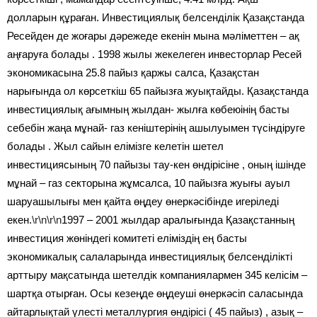
долларын құраған. Инвестициялық белсенділік Қазақстанда
Ресейден де жоғары дәрежеде екенін мына мәліметтен – ақ
аңғаруға болады . 1998 жылы жекелеген инвесторлар Ресей
экономикасына 25.8 пайыз қаржы салса, Қазақстан
нарығында ол көрсеткіш 65 пайызға жуықтайды. Қазақстанда
инвестициялық ағымның жылдан- жылға көбеюінің басты
себебін жаңа мұнай- газ кеніштерінің ашылуымен түсіндіруге
болады . Жыл сайын елімізге келетін шетел
инвестициясының 70 пайызы тау-кен өндірісіне , оның ішінде
мұнай – газ секторына жұмсалса, 10 пайызға жуығы ауыл
шаруашылығы мен қайта өңдеу өнеркәсібінде игеріледі
екен.
\r\n\r\n
1997 – 2001 жылдар аралығында Қазақстанның
инвестиция жөніндегі комитеті еліміздің ең басты
экономикалық салаларында инвестициялық белсенділікті
арттыру мақсатында шетелдік компаниялармен 345 келісім –
шартқа отырған. Осы кезеңде өңдеуші өнеркәсіп саласында
айтарлықтай үлесті металлургия өндірісі ( 45 пайыз) , азық –