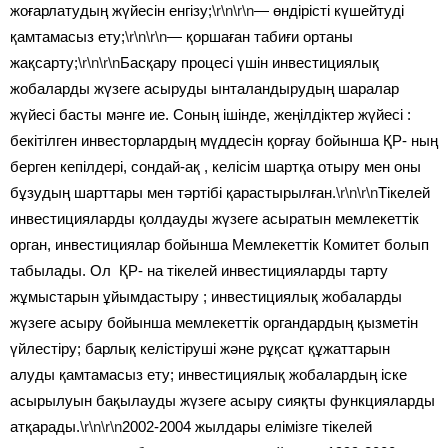
жоғарлатудың жүйесін енгізу;
\r\n\r\n
— өндірісті күшейтуді
қамтамасыз ету;
\r\n\r\n
— қоршаған табиғи ортаны
жақсарту;
\r\n\r\n
Басқару процесі үшін инвестициялық
жобаларды жүзеге асыруды ынталандырудың шаралар
жүйесі басты мәнге ие. Соның ішінде, жеңілдіктер жүйесі :
бекітілген инвесторлардың мүддесін қорғау бойынша ҚР- ның
берген кепілдері, сондай-ақ , келісім шартқа отыру мен оны
бұзудың шарттары мен тәртібі қарастырылған.
\r\n\r\n
Тікелей
инвестицияларды қолдауды жүзеге асыратын мемлекеттік
орган, инвестициялар бойынша Мемлекеттік Комитет болып
табылады. Ол ҚР- на тікелей инвестицияларды тарту
жұмыстарын ұйымдастыру ; инвестициялық жобаларды
жүзеге асыру бойынша мемлекеттік органдардың қызметін
үйлестіру; барлық келістіруші және рұқсат құжаттарын
алуды қамтамасыз ету; инвестициялық жобалардың іске
асырылуын бақылауды жүзеге асыру сияқты функцияларды
атқарады.
\r\n\r\n
2002-2004 жылдары елімізге тікелей