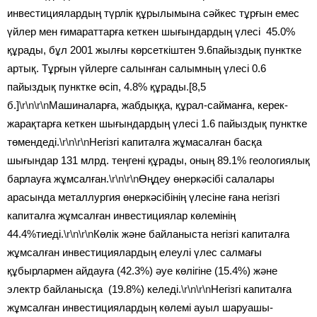
инвестициялардың түрлік құрылымына сәйкес тұрғын емес
үйлер мен ғимараттарға кеткен шығындардың үлесі 45.0%
құрады, бұл 2001 жылғы көрсеткіштен 9.6пайыздық пунктке
артық. Тұрғын үйлерге салынған салымның үлесі 0.6
пайыздық пунктке өсіп, 4.8% құрады.[8,5
б.]
\r\n\r\n
Машиналарға, жабдыққа, құрал-сайманға, керек-
жарақтарға кеткен шығындардың үлесі 1.6 пайыздық пунктке
төмендеді.
\r\n\r\n
Негізгі капиталға жұмасалған басқа
шығындар 131 млрд. теңгені құрады, оның 89.1% геологиялық
барлауға жұмсалған.
\r\n\r\n
Өңдеу өнеркәсібі салалары
арасында металлургия өнеркәсібінің үлесіне ғана негізгі
капиталға жұмсалған инвестициялар көлемінің
44.4%тиеді.
\r\n\r\n
Көлік және байланыста негізгі капиталға
жұмсалған инвестициялардың елеулі үлес салмағы
құбырлармен айдауға (42.3%) әуе көлігіне (15.4%) және
электр байланысқа (19.8%) келеді.
\r\n\r\n
Негізгі капиталға
жұмсалған инвестициялардың көлемі ауыл шаруашы-