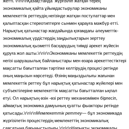
жетті.
\r\n\r\n
Қазақстанда жүргізіліп жатқан терең
экономикалық қайта ұйымдастырулар экономиканы
мемлекеттік реттеудің негізінде жатқан постулаттар мен
қалыптасқан стереотиптерге сынмен қарауға мәжбүр етті.
Нарықтық қатынастар жағдайында қоғамдағы әлеуметтік-
экономикалық үрдістердің заңдылықтарын зерттеу
экономикалық қызметті басқарудың тиімді әрекет жүйесін
құруға жол ашты.
\r\n\r\n
Экономиканы мемлекеттік реттеудің
негізі шаруашылық байланыстары мен өзара әрекеттестіктері
мақсатты бағытталған тәртіпке келтірудің процесі ретінде
оның маңызын көрсетеді. Өзінің маңыздылығы жағынан
мемлекеттік реттеу бұл нарықтық қатынастар жүйелері мен
субъектілеріне мемлекеттік мақсатты бағытталған ықпал
етуі. Ол нарықтың өзін -өзі реттеу механизмімен бірлесіп,
аймақтық экономика дамуының қуатты фыакторы ретінде
қатысады.
\r\n\r\n
Мемлекеттік реттеу
— бұл экономикада
жүргізілетін процестердің мемлекеттің экономикалық
саясатына бағыныстылығы.
\r\n\r\n
Нарықты экономикалы