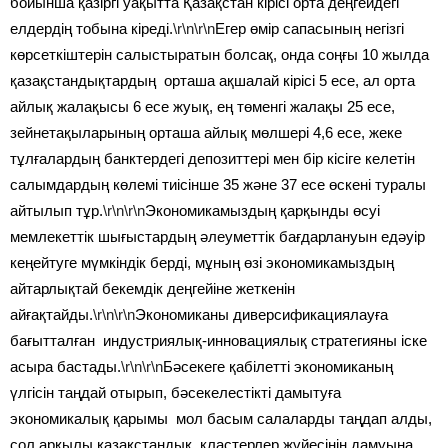
бойынша қазіргі уақытта Қазақстан кірісі орта деңгейдегі
елдердің тобына кіреді.
\r\n\r\n
Егер өмір сапасының негізгі
көрсеткіштерін салыстыратын болсақ, онда соңғы 10 жылда
қазақстандықтардың орташа ақшалай кірісі 5 есе, ал орта
айлық жалақысы 6 есе жуық, ең төменгі жалақы 25 есе,
зейнетақыларының орташа айлық мөлшері 4,6 есе, жеке
тұлғалардың банктердегі депозиттері мен бір кісіге келетін
салымдардың көлемі тиісінше 35 және 37 есе өскені туралы
айтылып тұр.
\r\n\r\n
Экономикамыздың қарқынды өсуі
мемлекеттік шығыстардың әлеуметтік бағдарлануын едәуір
кеңейтуге мүмкіндік берді, мұның өзі экономикамыздың
айтарлықтай бекемдік деңгейіне жеткенін
айғақтайды.
\r\n\r\n
Экономиканы диверсификациялауға
бағытталған индустриялық-инновациялық стратегияны іске
асыра бастады.
\r\n\r\n
Бәсекеге қабілетті экономиканың
үлгісін таңдай отырып, бәсекелестікті дамытуға
экономикалық қарымы мол басым салаларды таңдап алды,
сол арқылы қазақстандық кластерлер жүйесінің дамуына