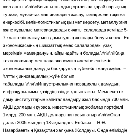
жол ашты.
\r\n\r\n
Биылғы жылдың ортасына қарай нарықтық
туризм, мұнай-газ машиналарын жасау, тамақ және тоқыма
өнеркәсібі, көлік-логистикалық қызмет көрсету, металлургия
және құрылыс материалдарды сияқты салаларда кемінде 5-
7 кластерін жасау мен дамытудың жоспары болуы керек . Ел
экономикасының шикізаттық емес салалардағы ұзақ
мерзімдік мамандануын, айқындайтын болады.
\r\n\r\n
Жаңа
технологиялар мен жаңа экономика әлеміне енгізетін
экономикалық дамуды басқарудың түбегейлі жаңа жүйесі –
Ұлттық инновациялық жүйе болып
табылады.
\r\n\r\n
Индустриялық-инновациялық дамудың
инфрақұрылымы қазірдің өзінде қалыптасты. Мемлекеттік
даму институттарын капиталдандыру жыл басында 730 млн.
АҚШ долларын құраса, инвестициялық жобалар портфелі
1млрд. 200 млн. АҚШ долларынан асып отыр.
\r\n\r\n
Оған
дәлел 2005 жылдың 18-ақпандағы Елбасы Н.Ә.
Назарбаевтың Қазақстан халқына Жолдауы. Онда еліміздің