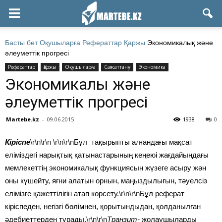
Басты бет
Оқушыларға
Рефераттар
Қаржы
Экономикалық және
әлеуметтік прогресі
Рефераттар
Қаржы
Оқушыларға
Саясаттану
Экономика
Экономикалық және
әлеуметтік прогресі
Martebe.kz
-
09.06.2015
1938
0
Кіріспе
\r\n\r\n
\r\n\r\n
Бұл тақырыпты алғандағы мақсат
еліміздегі нарықтық қатынастарының кеңеюі жағдайындағы
мемлекеттің экономикалық функциясын жүзеге асыру жән
оны күшейту, яғни алатын орнын, маңыздылығын, тәуелсіз
елімізге қажеттілігін атап көрсету.
\r\n\r\n
Бұл реферат
кіріспеден, негізгі бөлімнен, қорытындыдан, қолданылған
әдебиеттерден тұрады.
\r\n\r\n
Транзит-
жолаушыларды