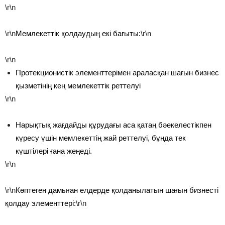
\r\n
\r\n
Мемлекеттік қолдаудың екі бағыты:
\r\n
\r\n
Протекционистік элементтерімен араласқан шағын бизнес
қызметінің кең мемлекеттік реттелуі
\r\n
Нарықтық жағдайды құрудағы аса қатаң бәекелестікпен
күресу үшін мемлекеттің жай реттелуі, бұнда тек
күштілері ғана жеңеді.
\r\n
\r\n
Көптеген дамыған елдерде қолданылатын шағын бизнесті
қолдау элементтері:
\r\n