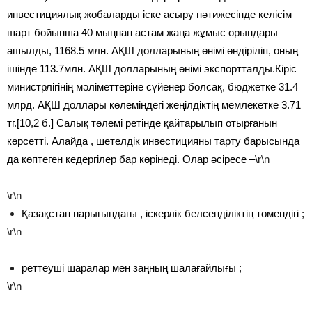
инвестициялық жобаларды іске асыру нәтижесінде келісім –
шарт бойынша 40 мыңнан астам жаңа жұмыс орындары
ашылды, 1168.5 млн. АҚШ долларының өнімі өндіріліп, оның
ішінде 113.7млн. АҚШ долларының өнімі экспортталды.Кіріс
министрлігінің мәліметтеріне сүйенер болсақ, бюджетке 31.4
млрд. АҚШ доллары көлеміндегі жеңілдіктің мемлекетке 3.71
тг.[10,2 б.] Салық төлемі ретінде қайтарылып отырғанын
көрсетті. Алайда , шетелдік инвестицияны тарту барысында
да көптеген кедергілер бар көрінеді. Олар әсіресе –
\r\n
\r\n
Қазақстан нарығындағы , іскерлік белсенділіктің төмендігі ;
\r\n
реттеуші шаралар мен заңның шалағайлығы ;
\r\n