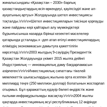
жиналысындағы «Қазақстан – 2030» барлық
қазақстандықтардың өсіп-өркендеуі, қауіпсіздігі және әл-
ауқатының артуы» Жолдауында шетел инвестициясы
тоқталды.
\r\n\r\n
«Шетел инвестицияларын тиісінше қорғауды
және пайданы кері қайтарып алу мүмкіндіктері
бұрынғысынша назарда бірінші кезектегі мәселелер
қатарында ұсталады.» -деп атап өтілуі инвестициялардың
еліміздің экономикасын дамытуға қажеттілігін
көрсетеді.
\r\n\r\n
2003 жылдың 9-сәуірдің Президенттік
Қазақстан Жолдауында үкімет 2015 жылға дейінгі
Индустриялық — инновациялық даму бағдарламасын
әзірлеген:
\r\n\r\n
Инвестициялық сипаттағы тікелей
мемлекеттік шығасылардың жылына орта есеппен 38
миллиард теңге (250 миллион доллар) болатынын жоспарлап
отырмыз. Бұл қаражаттың едәуір бөлегі өндірістік және
ғылыми инфрақұрылымды жасақтау.
\r\n\r\n
2004 жылғы
қаңтарда инвестицияның өсуі республиканың 12 өңірінде