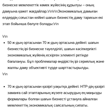
бизнеске мемлекеттік көмек жүйесінің құрылуы – оның
дамуына қажет жағдайлар.
\r\n\r\n
Экономикалық дамыған
елдердің соғыстан кейінгі шағын бизнестің даму тарихын екі
этап бойынша бөлуге болады:
\r\n
\r\n
50 ж-дың ортасынан 70 ж-дың ортасына дейінгі: шағын
бизнестің ірі бизнеске тәуелділігі, шағын кәсіпкерлікті
экономикалық жүйенің ескірген элементі ретінде
бағалануы. Бұл проблемалар өндірістің ірі сериялық және
жалпы даму объективті түрде шарттастырылды.
\r\n
70 ж-дың ортасынан қазіргі уақытқа дейінгі: НТР-дің қазіргі
заманға сай этаптарының жүзеге асырудың ең маңызды
формалары болған шағын бизнесті ұстануға айналған
мемлекеттің экономикалық саясатының сипаты.