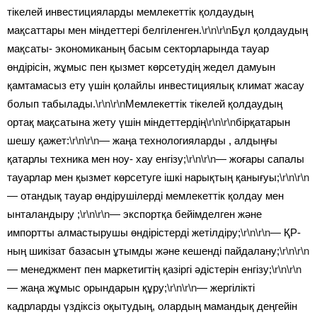
тікелей инвестицияларды мемлекеттік қолдаудың
мақсаттары мен міндеттері белгіленген.
\r\n\r\n
Бұл қолдаудың
мақсаты- экономиканың басым секторларында тауар
өндірісін, жұмыс пен қызмет көрсетудің жедел дамуын
қамтамасыз ету үшін қолайлы инвестициялық климат жасау
болып табылады.
\r\n\r\n
Мемлекеттік тікелей қолдаудың
ортақ мақсатына жету үшін міндеттердің
\r\n\r\n
бірқатарын
шешу қажет:
\r\n\r\n
— жаңа технологияларды , алдыңғы
қатарлы техника мен ноу- хау енгізу;
\r\n\r\n
— жоғары сапалы
тауарлар мен қызмет көрсетуге ішкі нарықтың қанығуы;
\r\n\r\n
— отандық тауар өндірушілерді мемлекеттік қолдау мен
ынталандыру ;
\r\n\r\n
— экспортқа бейімделген және
импортты алмастырушы өндірістерді жетілдіру;
\r\n\r\n
— ҚР-
ның шикізат базасын ұтымды және кешенді пайдалану;
\r\n\r\n
— менеджмент пен маркетигтің қазіргі әдістерін енгізу;
\r\n\r\n
— жаңа жұмыс орындарын құру;
\r\n\r\n
— жергілікті
кадрларды үздіксіз оқытудың, олардың мамандық деңгейін