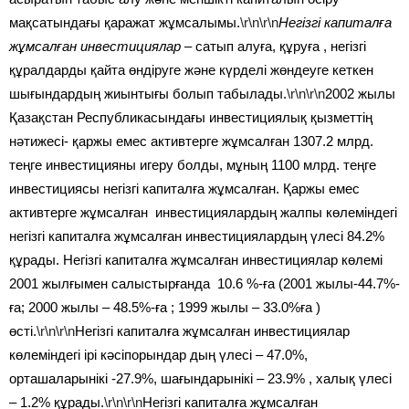
мақсатындағы қаражат жұмсалымы.
\r\n\r\n
Негізгі капиталға
жұмсалған инвестициялар
– сатып алуға, құруға , негізгі
құралдарды қайта өндіруге және күрделі жөндеуге кеткен
шығындардың жиынтығы болып табылады.
\r\n\r\n
2002 жылы
Қазақстан Республикасындағы инвестициялық қызметтің
нәтижесі- қаржы емес активтерге жұмсалған 1307.2 млрд.
теңге инвестицияны игеру болды, мұның 1100 млрд. теңге
инвестициясы негізгі капиталға жұмсалған. Қаржы емес
активтерге жұмсалған инвестициялардың жалпы көлеміндегі
негізгі капиталға жұмсалған инвестициялардың үлесі 84.2%
құрады. Негізгі капиталға жұмсалған инвестициялар көлемі
2001 жылғымен салыстырғанда 10.6 %-ға (2001 жылы-44.7%-
ға; 2000 жылы – 48.5%-ға ; 1999 жылы – 33.0%ға )
өсті.
\r\n\r\n
Негізгі капиталға жұмсалған инвестициялар
көлеміндегі ірі кәсіпорындар дың үлесі – 47.0%,
орташаларынікі -27.9%, шағындарынікі – 23.9% , халық үлесі
– 1.2% құрады.
\r\n\r\n
Негізгі капиталға жұмсалған