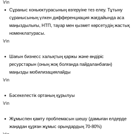
\r\n
Сұраныс коньюктурасының өзгеруіне тез елеу. Тұтыну
сұранысының үлкен дифференциация жағдайында аса
маңыздылығы, НТП, тауар мен қызмет көрсетудің жастық
номенклатурасы.
\r\n
Шағын бизнесс халықтың қаржы және өндіріс
ресурстарын (оның жоқ болғанда пайдаланбаған)
маңызды мобилизациялайды
\r\n
Бәсекелестік ортаның құрылуы
\r\n
Жұмыспен қамту проблемасын шешу (дамыған елдерде
жаңадан құрған жұмыс орындардың 70-80%)