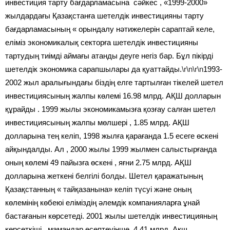
инвестиция тарту бағдарламасына сәйкес , «1999-2000»
жылдардағы Қазақстанға шетелдік инвестицияны тарту
бағдарламасының « орындалу нәтижелерін сараптай келе,
еліміз экономикалық секторға шетелдік инвестицияны
тартудың тиімді аймағы атанды деуге негіз бар. Бұл пікірді
шетелдік экономика сарапшылары да қуаттайды.
\r\n\r\n
1993-
2002 жыл аралығындағы біздің елге тартылған тікелей шетел
инвестициясының жалпы көлемі 16.98 млрд. АҚШ долларын
құрайды . 1999 жылы экономикамызға қозғау салған шетел
инвестициясының жалпы мөлшері , 1.85 млрд. АҚШ
долларына тең келіп, 1998 жылға қарағанда 1.5 есеге өскені
айқындалды. Ал , 2000 жылы 1999 жылмен салыстырғанда
оның көлемі 49 пайызға өскені , яғни 2.75 млрд. АҚШ
долларына жеткені белгілі болды. Шетел қаражатының
Қазақстанның « тайқазанына» келіп түсуі және оның
көлемінің көбеюі еліміздің әлемдік компанияларға ұнай
бастағанын көрсетеді. 2001 жылы шетелдік инвестицияның
көрсеткіші , мамандар есептеуінше, 4.41 млрд. Ақш