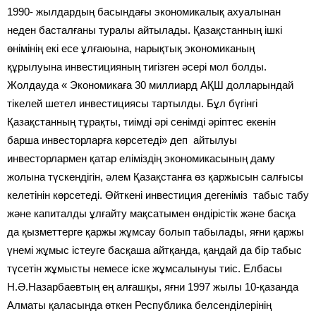
1990- жылдардың басындағы экономикалық ахуалынан
неден басталғаны туралы айтылады. Қазақстанның ішкі
өнімінің екі есе ұлғаюына, нарықтық экономиканың
құрылуына инвестицияның тигізген әсері мол болды.
Жолдауда « Экономикаға 30 миллиард АҚШ долларындай
тікелей шетел инвестициясы тартылды. Бұл бүгінгі
Қазақстанның тұрақты, тиімді әрі сенімді әріптес екенін
барша инвесторларға көрсетеді» деп айтылуы
инвесторлармен қатар еліміздің экономикасының даму
жолына түскендігін, әлем Қазақстанға өз қаржысын салғысы
келетінін көрсетеді. Өйткені инвестиция дегеніміз табыс табу
және капиталды ұлғайту мақсатымен өндірістік және басқа
да қызметтерге қаржы жұмсау болып табылады, яғни қаржы
үнемі жұмыс істеуге басқаша айтқанда, қандай да бір табыс
түсетін жұмысты немесе іске жұмсалынуы тиіс. Елбасы
Н.Ә.Назарбаевтың ең алғашқы, яғни 1997 жылы 10-қазанда
Алматы қаласында өткен Республика белсенділерінің