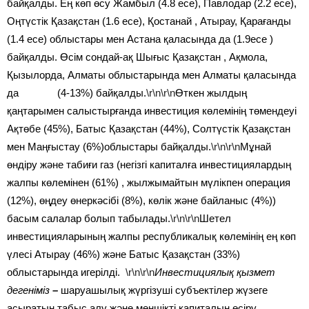
байқалды. Ең көп өсу Жамбыл (4.8 есе), Павлодар (2.2 есе),
Оңтүстік Қазақстан (1.6 есе), Қостанай , Атырау, Қарағанды
(1.4 есе) облыстары мен Астана қаласында да (1.9есе )
байқалды. Өсім сондай-ақ Шығыс Қазақстан , Ақмола,
Қызылорда, Алматы облыстарында мен Алматы қаласында
да (4-13%) байқалды.
\r\n\r\n
Өткен жылдың
қаңтарымен салыстырғанда инвестиция көлемінің төмендеуі
Ақтөбе (45%), Батыс Қазақстан (44%), Солтүстік Қазақстан
мен Маңғыстау (6%)облыстары байқалды.
\r\n\r\n
Мұнай
өндіру және табиғи газ (негізгі капиталға инвестициялардың
жалпы көлемінен (61%) , жылжымайтын мүлікпен операция
(12%), өңдеу өнеркәсібі (8%), көлік және байланыс (4%))
басым салалар болып табылады.
\r\n\r\n
Шетел
инвестицияларының жалпы республикалық көлемінің ең көп
үлесі Атырау (46%) және Батыс Қазақстан (33%)
облыстарында игерілді.
\r\n\r\n
Инвестициялық қызмет
дегеніміз
–
шаруашылық жүргізуші субъектілер жүзеге
асыратын табыс алу және меншікті капиталын өсіру