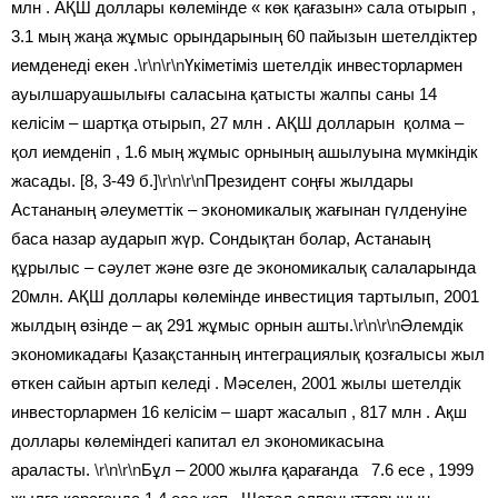
млн . АҚШ доллары көлемінде « көк қағазын» сала отырып ,
3.1 мың жаңа жұмыс орындарының 60 пайызын шетелдіктер
иемденеді екен .
\r\n\r\n
Үкіметіміз шетелдік инвесторлармен
ауылшаруашылығы саласына қатысты жалпы саны 14
келісім – шартқа отырып, 27 млн . АҚШ долларын қолма –
қол иемденіп , 1.6 мың жұмыс орнының ашылуына мүмкіндік
жасады. [8, 3-49 б.]
\r\n\r\n
Президент соңғы жылдары
Астананың әлеуметтік – экономикалық жағынан гүлденуіне
баса назар аударып жүр. Сондықтан болар, Астанаың
құрылыс – сәулет және өзге де экономикалық салаларында
20млн. АҚШ доллары көлемінде инвестиция тартылып, 2001
жылдың өзінде – ақ 291 жұмыс орнын ашты.
\r\n\r\n
Әлемдік
экономикадағы Қазақстанның интеграциялық қозғалысы жыл
өткен сайын артып келеді . Мәселен, 2001 жылы шетелдік
инвесторлармен 16 келісім – шарт жасалып , 817 млн . Ақш
доллары көлеміндегі капитал ел экономикасына
араласты.
\r\n\r\n
Бұл – 2000 жылға қарағанда 7.6 есе , 1999