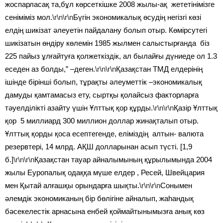
жоспарласақ та,бұл көрсеткішке 2008 жылы-ақ жететінімізге
сеніміміз мол.
\r\n\r\n
Бүгін экономикалық өсудің негізгі көзі
елдің шикізат әлеуетін пайдалану болып отыр. Көмірсутегі
шикізатын өндіру көлемін 1985 жылмен салыстырғанда біз
225 пайыз ұлғайтуға қолжеткіздік, ал былайғы дүниеде ол 1.3
еседен аз болды,” –деген.
\r\n\r\n
Қазақстан ТМД елдерінің
ішінде бірінші болып, тұрақты әлеуметтік –экономикалық
дамуды қамтамасыз ету, сыртқы қолайсыз факторларға
тәуелділікті азайту үшін Ұлттық қор құрды.
\r\n\r\n
Қазір Ұлттық
қор 5 миллиард 300 миллион доллар жинақталып отыр.
Ұлттық қорды қоса есептегенде, еліміздің алтын- валюта
резервтері, 14 млрд. АҚШ долларынан асып түсті. [1,9
б.]
\r\n\r\n
Қазақстан тауар айналымының құрылымында 2004
жылы Еуропалық одаққа мүше елдер , Ресей, Швейцария
мен Қытай алғашқы орындарға шықты.
\r\n\r\n
Сонымен
әлемдік экономиканың бір бөлігіне айналып, жаһандық
бәсекелестік арнасына енбей қоймайтынымызға анық көз