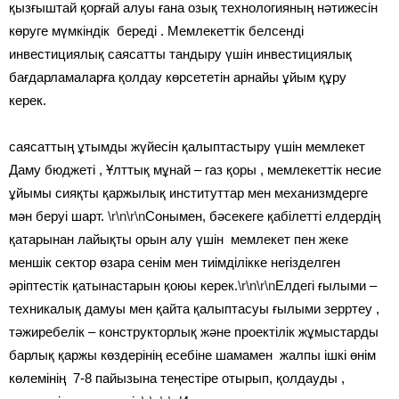
қызғыштай қорғай алуы ғана озық технологияның нәтижесін
көруге мүмкіндік береді . Мемлекеттік белсенді
инвестициялық саясатты тандыру үшін инвестициялық
бағдарламаларға қолдау көрсететін арнайы ұйым құру
ке
саясаттың ұтымды жүйесін қалыптастыру үшін мемлекет
Даму бюджеті , Ұлттық мұнай – газ қоры , мемлекеттік несие
ұйымы сияқты қаржылық институттар мен механизмдерге
мән беруі шарт.
\r\n\r\n
Сонымен, бәсекеге қабілетті елдердің
қатарынан лайықты орын алу үшін мемлекет пен жеке
меншік сектор өзара сенім мен тиімділікке негізделген
әріптестік қатынастарын қоюы керек.
\r\n\r\n
Елдегі ғылыми –
техникалық дамуы мен қайта қалыптасуы ғылыми зерртеу ,
тәжиребелік – конструкторлық және проектілік жұмыстарды
барлық қаржы көздерінің есебіне шамамен жалпы ішкі өнім
көлемінің 7-8 пайызына теңестіре отырып, қолдауды ,