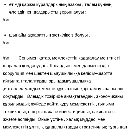
өтімді қаржы құралдарының азаюы , төлем күнінің
әлсіздігінен дағдарыстың орын алуы ;
\r\n
шынайы ақпараттың жеткіліксіз болуы .
\r\n
\r\n
Сонымен қатар, мемлекеттің қадағалау мен тиісті
шаралар қолданудағы босаңдығы мен дәрменсіздігі
коррупция мен шектен шығушылыққа келісім–шартта
айтылған талаптарды орындамаушылыққа
,интеллектуалдық меншік құқығының қорғалмауына әкеліп
соқтырды . Әлемдік тәжірибе айғақтағандай , экономиканы
құрылымдық жүйеде қайта құру мемлекеттік , ғылыми –
техникалық өндірістік және инвестициялық сакясатсыз
жүзеге аспайды. Оның үстіне , халық мүддесі мен
мемлекеттің ұлттық құндылықтарды стратегиялық тұрғыдан