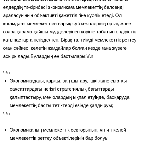
елдердің тәжірибесі экономикаға мемлекеттің белсенді
араласуының объективті қажеттілігіне куәлік етеді. Ол
қоғамдағы мемлекет пен нарық субъектілерінің ортақ және
өзара қарама-қайшы мүдделерінен көрініс табатын өндірістік
қатынастарға негізделген. Бірақ та, тиімді мемлекеттік реттеу
оған сәйкес келетін жағдайлар болған кезде ғана жүзеге
асырылады.Бұлардың ең бастылары:
\r\n
\r\n
Экономикадағы, қаржы, заң шығару, ішкі және сыртқы
саясаттардағы негізгі стратегиялық бағыттарды
қалыптастыру, мен олардың ықпал етуінде, басқаруда
мемлекеттің басты тетіктерді өзінде қалдыруы;
\r\n
Экономиканың мемлекеттік секторының, яғни тікелей
мемлекеттік реттеу объектілерінің бар болуы