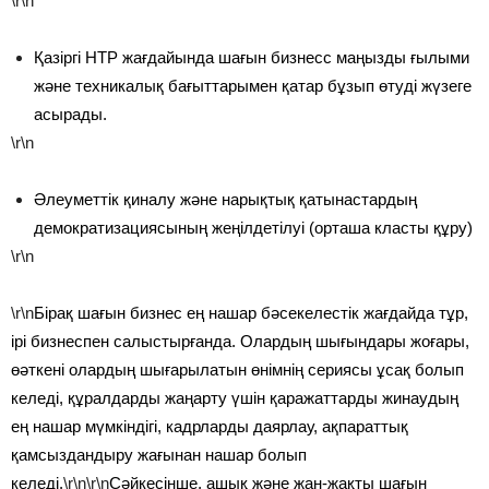
\r\n
Қазіргі НТР жағдайында шағын бизнесс маңызды ғылыми
және техникалық бағыттарымен қатар бұзып өтуді жүзеге
асырады.
\r\n
Әлеуметтік қиналу және нарықтық қатынастардың
демократизациясының жеңілдетілуі (орташа класты құру)
\r\n
\r\n
Бірақ шағын бизнес ең нашар бәсекелестік жағдайда тұр,
ірі бизнеспен салыстырғанда. Олардың шығындары жоғары,
өәткені олардың шығарылатын өнімнің сериясы ұсақ болып
келеді, құралдарды жаңарту үшін қаражаттарды жинаудың
ең нашар мүмкіндігі, кадрларды даярлау, ақпараттық
қамсыздандыру жағынан нашар болып
келеді.
\r\n\r\n
Сәйкесінше, ашық және жан-жақты шағын