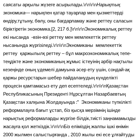
саясаты арқылы жүзеге асырылады.
\r\n\r\n
Нарықтық
экономика
— нарықпен қатар тауарлар мен қызметтерді
өндіру,тұтыну, бөлу, оны бағдарламау және реттеу саласын
біріктіретін экономика.[2, 217 б.]
\r\n\r\n
Экономикалық реттеу
екі нысанда -өзін-өзі реттеу мен мемлекеттік реттеу
нысанында жүргізіледі.
\r\n\r\n
Экномиканы мемлекеттік
реттеу қаржылылқ реттеу – бұл макроэкономикалық тепе-
теңдікте және экономиканың жұмыс істеуінің әрбір нақтылы
кезеңінде оның үдемелі дамуына әсер ету үшін, сондай-ақ
қаржы ресурстарын шебер пайдаланудың күнделікті
процесін қамтамасыз ету деп есептеледі.
\r\n\r\n
Қазақстан
Республикасының Президенті Нұрсұлтан Назарбаевтың
Қазақстан халқына Жолдауында :” Экономиканы түпкілікті
реформалауға бағыт ұстап, біз қысқа мерзімнің ішінде
нарықтық реформаларды жүргізе білдік,тиісті заңнамамызды
жасауға қол жеткіздік.
\r\n\r\n
Біз еліміздің жалпы ішкі өнімін
2000 жылмен салыстырғанда , 2010 жылы екі есе ұлғайтуды