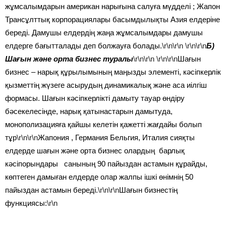
жұмсалымдарын американ нарығына салуға мүдделі ; Жапон
Трансұлттық корпорациялары басымдылықты Азия елдеріне
береді. Дамушы елдердің жаңа жұмсалымдары дамушы
елдерге бағытталады деп болжауға болады.
\r\n\r\n
\r\n\r\n
Б)
Шағын және орта бизнес туралы
\r\n\r\n
\r\n\r\n
Шағын
бизнес – нарық құрылымының маңызды элементі, кәсіпкерлік
қызметтің жүзеге асырудың динамикалық және аса иілгіш
формасы. Шағын кәсіпкерлікті дамыту тауар өндіру
бәсекелесінде, нарық қатынастарын дамытуда,
монополизацияға қайшы келетін қажетті жағдайы болып
тұр
\r\n\r\n
Жапония , Германия Бельгия, Италия сияқты
елдерде шағын және орта бизнес олардың барлық
кәсіпорындары санының 90 пайыздан астамын құрайды,
көптеген дамыған елдерде олар жалпы ішкі өнімнің 50
пайыздан астамын береді.
\r\n\r\n
Шағын бизнестің
функциясы:
\r\n