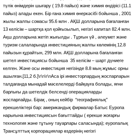
түлік өнімдерін шығару ( 19.8 пайыз) және химия өндірісі (11.1
пайыз) алады екен. Бір ғана химия өнеркәсібі бойынша , 2001
жылы жалпы сомасы 95.6 млн . АҚШ долларына бағаланған
13 келісім – шартқа қол қойғызылып, негізгі капитал 82.4 млн.
Ақш долларына жетіп жығылды . Тұрғын үй , әлеумет және
туризм салаларында инвестицияның жалпы көлемінің 12.8
пайызын құрайтын, 299 млн. АҚШ долларына бағаланған
шетел инвестициясы бойынша 35 келісім – шарт дүниеге
келген. Және осы инвестиция негізінде 8.8 мың жұмыс орны
ашылған.[11,2 б.]
\r\n\r\n
Аса ірі инвесторлардың жоспарларын
талдағанда мынадай мәселелерді байқауға болады, яғни
барлығы да шетелдік белсенді операцияларды
жоспарлайды. Бірақ , оның кейбір “географиялық”
ерекшеліктері бар: американдық фирмалар Батыс Еуропа
нарығына инвестициясын бағыттайды ( ерекше жоғарғы
технология және тұтыну тауарлары саласында); еуропалық
Трансұлттық корпорациялар өздерінің негізгі