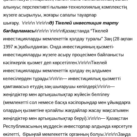
алынуы; перспективті ғылыми-технологиялық комплекстің
жүзеге асырылуы, жоғары сапалы тауарлар
шығару.
\r\n\r\n
\r\n\r\n
Ә) Тікелей инвестиция тарту
бағдарламасы
\r\n\r\n
\r\n\r\n
Қазақстанда “Тікелей
инвестицияларды мемлекеттік қолдау туралы” Заң (28 ақпан
1997 ж.)қабылданған. Онда инвестицияның қызметі-
инвестицияларды жүзеге асыру процесімен байланысты
кәсіпкерлік қызмет деп көрсетілген.
\r\n\r\n
Тікелей
инвестицияларды мемлекеттік қолдау ең алдымен
келесілерден тұрады:
\r\n\r\n
— инвестициялық қызметті
қамтамасыз етудің заң шығарушы кепілдері;
\r\n\r\n
—
жеңілдіктер мен артықшылықтар жүйесін белгілеу
(мемлекетті сол немесе басқа кәсіпорындар мен ұйымдарға
олардың қызметіне қолайлы жағдайлар жасау мақсатымен
жеңілдіктер мен артықшылықтар беруі).
\r\n\r\n
— Қазақстан
Республикасының мүддесін инвесторлар алдында көрсетуге
өкілетті, бірыңғай мемлекеттік органның болуы.
\r\n\r\n
Заңда