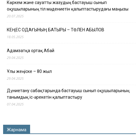
Көркем және сауатты жазудың бастауыш сынып
оқушыларының тіл мәдениетін қалыптастырудағы маңызы
20.07.2025
КЕҢЕС ОДАҒЫНЫҢ БАТЫРЫ – ТӨЛЕН ҚАБЫЛОВ
18.05.2025
Адамзатқа ортақ Абай
29.04.2025
Ұлы жеңіске – 80 жыл
29.04.2025
Дүниетану сабақтарында бастауыш сынып оқушыларының
танымдық іс-әрекетін қалыптастыру
07.04.2025
Жарнама