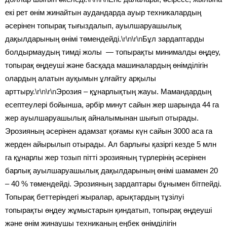
екі рет өнім жинайтын аудандарда ауыр техникалардың
әсерінен топырақ тығыздалып, ауылшаруашылық
дақылдарының өнімі төмендейді.
\r\n\r\n
Бұл зардаптарды
болдырмаудың тимді жолы — топырақты минималды өңдеу,
топырақ өңдеуші және басқада машиналардың өнімділігін
олардың алатын ауқымын ұлғайту арқылы
арттыру.
\r\n\r\n
Эрозия – құнарлықтың жауы. Мамандардың
есептеулері бойынша, әрбір минут сайын жер шарында 44 га
жер ауылшаруашылық айналымынан шығып отырады.
Эрозияның әсерінен адамзат қоғамы күн сайын 3000 аса га
жерден айырылып отырады. Ал барлығы қазіргі кезде 5 млн
га құнарлы жер тозып пітті эрозияның түрлерінің әсерінен
барлық ауылшаруашылық дақылдарының өнімі шамамен 20
– 40 % төмендейді. Эрозияның зардаптары бұнымен бітпейді.
Топырақ беттеріндегі жыралар, арықтардың тұзілуі
топырақты өңдеу жұмыстарын қиндатып, топырақ өңдеуші
және өнім жинаушы техниканың еңбек өнімділігін