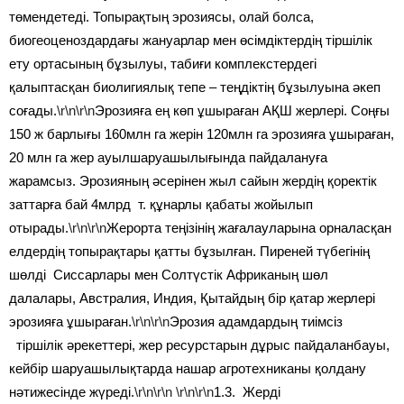
төмендетеді. Топырақтың эрозиясы, олай болса,
биогеоценоздардағы жануарлар мен өсімдіктердің тіршілік
ету ортасының бұзылуы, табиғи комплекстердегі
қалыптасқан биолигиялық тепе – теңдіктің бұзылуына әкеп
соғады.
\r\n\r\n
Эрозияға ең көп ұшыраған АҚШ жерлері. Соңғы
150 ж барлығы 160млн га жерін 120млн га эрозияға ұшыраған,
20 млн га жер ауылшаруашылығында пайдалануға
жарамсыз. Эрозияның әсерінен жыл сайын жердің қоректік
заттарға бай 4млрд т. құнарлы қабаты жойылып
отырады.
\r\n\r\n
Жерорта теңізінің жағалауларына орналасқан
елдердің топырақтары қатты бұзылған. Пиреней түбегінің
шөлді Сиссарлары мен Солтүстік Африканың шөл
далалары, Австралия, Индия, Қытайдың бір қатар жерлері
эрозияға ұшыраған.
\r\n\r\n
Эрозия адамдардың тиімсіз
тіршілік әрекеттері, жер ресурстарын дұрыс пайдаланбауы,
кейбір шаруашылықтарда нашар агротехниканы қолдану
нәтижесінде жүреді.
\r\n\r\n
\r\n\r\n
1.3. Жерді