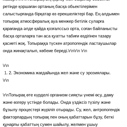
ретінде қоршаған ортаның басқа обьектілерімен
салыстырғанда бірқатар өз ерекшеліктері бар. Ең алдымен
топырақ атмосфералық ауа менжер бетілік суларға
қарағанда әлде қайда қозғалссыз орта, соған байланысты
басқа орталарға тән аса қуатты табиғи өздігінен тазару
қасиеті жоқ. Топыраққа түскен атропогендік ластаушылар
онда жинақталып, көбеие береді.
\r\n\r\n
\r\n
\r\n
2. Экономика жағдайында жел және су эрозиялары.
\r\n
\r\n
Топырақ өте күрделі организм сияқты үнемі өсу, даму
және өзгеру үстінде болады. Онда үздіксіз түзілу және
бұзылу процестері жүріліп отырады. Су, жел, антропогендік
факторлардың топырақ пен оның қабаттарын бұзу, беткі
құнарлы қабаттың сумен шайылу, желмен ұшыу