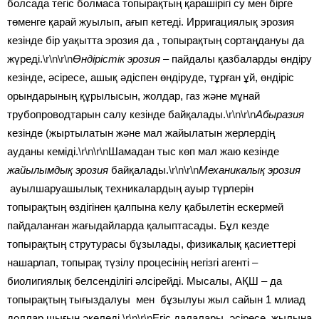
болсада тегіс болмаса топырақтың қарашірігі су мен бірге
төменге қарай жуылып, ағып кетеді. Ирригациялық эрозия
кезінде бір уақытта эрозия да , топырақтың сортаңдануы да
жүреді.
\r\n\r\n
Өндірістік эрозия –
пайдалы қазбаларды өндіру
кезінде, әсіресе, ашық әдіспен өндіруде, тұрған ұй, өндіріс
орындарының құрылысын, жолдар, газ және мұнай
трубопроводтарын салу кезінде байқалады.
\r\n\r\n
Абыразия
кезінде (жыртылатын және мал жайылатын жерлердің
ауданы кеміді.
\r\n\r\n
Шамадан тыс көп мал жаю кезінде
жайылымдық эрозия
байқалады.
\r\n\r\n
Механикалық эрозия
ауылшаруашылық техникалардың ауыр түрлерін
топырақтың өздігінен қалпына келу қабылетін ескермей
пайдаланған жағыдайларда қалыптасады. Бұл кезде
топырақтың струтурасы бұзылады, физикалық қасиеттері
нашарлап, топырақ түзілу процесінің негізгі агенті –
биолигиялық белсенділігі әлсірейді. Мысалы, АҚШ – да
топырақтың тығыздалуы мен бұзылуы жыл сайын 1 млиад
доллар шығын әкеледі.
\r\n\r\n
Егіс далалары, әсіресе, жылына