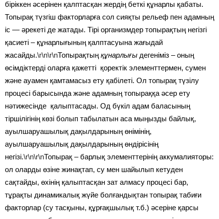
біріккен әсерінен қалптасқан жердің беткі құнарлы қабаты.
Топырақ түзгіш факторларға сол сияқты рельеф пен адамның
іс — әрекеті де жатады. Тірі организмдер топырақтың негізгі
қасиеті – құнарлығының қалптасуына жағыдай
жасайды.
\r\n\r\n
Топырақтың
құнарлығы
дегеніміз – оның
өсімдіктерді оларға қажетті қоректік элементтермен, сумен
және ауамен қамтамасыз ету қабілеті. Ол топырақ түзілу
процесі барысында және адамның топыраққа әсер ету
нәтижесінде қалыптасады. Од бүкіл адам баласының
тіршілігінің көзі болып табылатын аса мыңызды байлық,
ауылшаруашылық дақылдарының өнімінің,
ауылшаруашылық дақылдарының өндірісінің
негізі.
\r\n\r\n
Топырақ – барлық элементтерінің аккумалияторы:
ол оларды өзіне жинақтап, су мен шайылып кетуден
сақтайды, өхінің қалыптасқан зат алмасу процесі бар,
тұрақты динамикалық жүйе болғандықтан топырақ табиғи
факторлар (су тасқыны, құрғақшылық т.б.) әсеріне қарсы