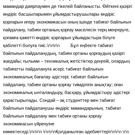
мамандар даярлаумен де тікелей байланысты. Өйткені қазіргі
өндіріс басшыларымен ұйымдастырушылары өндіріс
қорларын игеру экономикасын оның ішінде табиғат байлығын
пайдалану, табиғи ортаның қорғау мәселесін терң меңгеруге,
қоғамға қажетті өндіріс қорларын ұйымдастыра білуге
қабілетті болуға тиіс.
\r\n\r\n
Бұл еңбекте табиғат
байлығын пайдаланудың, табиғи ортаны қорғаудың қазіргі
жағдайы; ғылыми – техникалық жетістіктер деңгейі, олардың
табиғатты пайдалануға әсері; табиғат байлығын
экономикалық бағалау әдістері; табиғат байлығын
пайдалану, табиғи ортаны қорғау тиімділігін анықтау; оған
экономикалық ынталандыру, басқару, ұйымдастыру әдістері
қарастырылады. Сондай – ақ студенттер мен табиғат
байлығын пайдаланушы өндіріс мамандарының табиғат
байлығын пайдалану мен табиғи ортаны қорғау
экономикасын үйренуіне
көмектеседі.
\r\n\r\n
\r\n\r\n
Қолданылған әдебиеттер
\r\n\r\n
\r\n