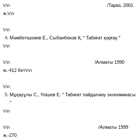
\r\n
/Тараз, 2001
ж.
\r\n
\r\n
Мәмбетқазиев Е., Сыбанбеков Қ. “ Табиғат қорғау ”
\r\n
\r\n
/Алматы 1990
ж.-412 бет
\r\n
\r\n
Мұқауұлы С., Үпішев Е. “ Табиғат пайдалану экономикасы
”
\r\n
\r\n
/Алматы 1999
ж.-270