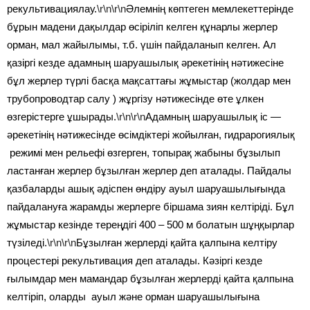
рекультивациялау.
\r\n\r\n
Әлемнің көптеген мемлекеттерінде
бұрын мадени дақылдар өсіріліп келген құнарлы жерлер
орман, мал жайылымы, т.б. үшін пайдаланып келген. Ал
қазіргі кезде адамның шаруашылық әрекетінің нәтижесіне
бұл жерлер түрлі басқа мақсаттағы жұмыстар (жолдар мен
трубопроводтар салу ) жұргізу нәтижесінде өте ұлкен
өзгерістерге ұшырады.
\r\n\r\n
Адамның шаруашылық іс —
әрекетінің нәтижесінде өсімдіктері жойылған, гидрарогиялық
режимі мен рельефі өзгерген, топырақ жабыны бұзылып
ластанған жерлер бұзылған жерлер деп аталады. Пайдалы
қазбаларды ашық әдіспен өндіру ауыл шаруашылығында
пайдалануға жарамды жерлерге біршама зиян келтіріді. Бұл
жұмыстар кезінде тереңдігі 400 – 500 м болатын шұңқырлар
түзіледі.
\r\n\r\n
Бұзылған жерлерді қайта қалпына келтіру
процестері рекультивация деп аталады. Кәзіргі кезде
ғылымдар мен мамандар бұзылған жерлерді қайта қалпына
келтіріп, оларды ауыл және орман шаруашылығына