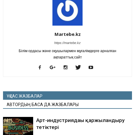
Martebe.kz
https://martebe.kz
Білім ордасы және оқушылармен мұғалімдерге арналған
ақпараттық сайт
ҰҚСАС ЖАЗБАЛАР
АВТОРДЫҢ БАСҚА ДА ЖАЗБАЛАРЫ
Арт-индустриядағы қаржыландыру
тетіктері