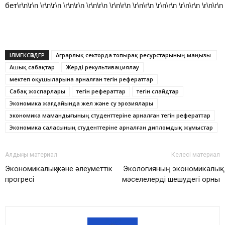
бет
\r\n\r\n
\r\n\r\n
\r\n\r\n
\r\n\r\n
\r\n\r\n
\r\n\r\n
\r\n\r\n
\r\n\r\n
\r\n\r\n
ІЛМЕКСӨЗДЕР
Аграрлық секторда топырақ ресурстарының маңызы.
Ашық сабақтар
Жерді рекультивациялау
мектеп оқушыларына арналған тегін рефераттар
Сабақ жоспарлары
тегін рефераттар
тегін слайдтар
Экономика жағдайында жел және су эрозиялары
экономика мамандығының студенттеріне арналған тегін рефераттар
Экономика саласының студенттеріне арналған дипломдық жұмыстар
Алдыңғы материал
Келесі материал
Экономикалық және әлеуметтік
Экологияның экономикалық
прогресі
мәселелерді шешудегі орны