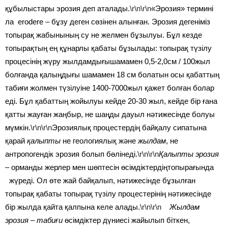
құбылыстары эрозия деп аталады.
\r\n\r\n
«Эрозия» термині
ла erodere – бұзу деген сөзінен алынған. Эрозия дегеніміз
топырақ жабынының су не желмен бұзылуы. Бұл кезде
топырақтың ең құнарлы қабаты бұзылады: топырақ түзілу
процесінің жүру жылдамдығышамамен 0,5-2,0см / 100жыл
болғанда қалыңдығы шамамен 18 см болатын осы қабаттың
табиғи жолмен түзілуіне 1400-7000жыл қажет болған болар
еді. Бұл қабаттың жойылуы кейде 20-30 жыл, кейде бір ғана
қатты жауған жаңбыр, не шаңды дауыл нәтижесінде болуы
мүмкін.
\r\n\r\n
Эрозиялық процестердің байқалу сипатына
қарай
қалыпты
не геологиялық және
жылдам
, не
антропогендік эрозия болып бөлінеді.
\r\n\r\n
Қалыпты эрозия
– орманды жерлер мен шөптесін өсімдіктердіңтопырағында
жүреді. Ол өте жай байқалып, нәтижесінде бұзылған
топырақ қабаты топырақ түзілу процестерінің нәтижесінде
бір жылда қайта қалпына келе алады.
\r\n\r\n
Жылдам
эрозия – табиғи
өсімдіктер дүниесі жайылып біткен,