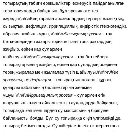
топырақтың табиғи ерекшеліктері ескерусіз пайдаланылған
територияларда байқалып, бұл эрозия өте тез
жүреді.
\r\n\r\n
Кең тараған эрозиялардың түрлері: жазықтық,
сызықтық, дефляция, ирригациялық, өндірістік (техногендік),
абразия, жайылымдық.
\r\n\r\n
Жазықтық эрозия –
тау
беткейлеріндегі жоғары горизонттағы топырақтардың
жаңбыр, еріген қар сулармен
шайылуы.
\r\n\r\n
Сызықтықэрозия –
тау беткейлері
топырақтарының жаңбыр, еріген қар сулардың әсерінен
терең жыралар мен жылғалар түзіп шайылуы.
\r\n\r\n
Жел
эрозиясы, не дефляция –
топырақтың жоғарғы құрғақ,
құнарлы қабатының бөлшектерінің желімен
ұшуы.
\r\n\r\n
Ирригациялық эрозия –
сулармен егін
шаруашылығымен айналысатын аудандарда байқалып,
топыраққа көп мөлшардегі су массасының бірілуіне
байланысты болды. Бұл су топыраққа сіңіп үлгірмейді де,
топырақ бетімен ағады. Су жіберілетін егістік жер аз ғана