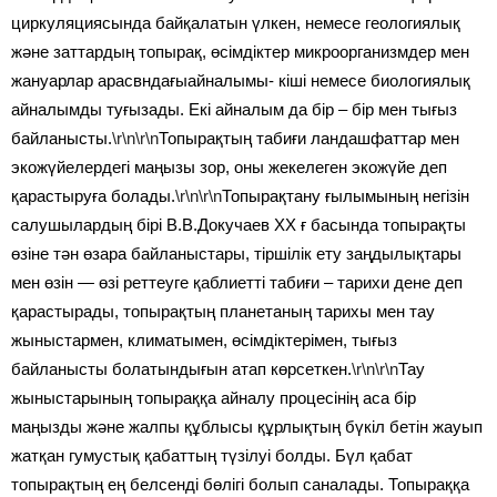
циркуляциясында байқалатын үлкен, немесе геологиялық
және заттардың топырақ, өсімдіктер микроорганизмдер мен
жануарлар арасвндағыайналымы- кіші немесе биологиялық
айналымды туғызады. Екі айналым да бір – бір мен тығыз
байланысты.
\r\n\r\n
Топырақтың табиғи ландашфаттар мен
экожүйелердегі маңызы зор, оны жекелеген экожүйе деп
қарастыруға болады.
\r\n\r\n
Топырақтану ғылымының негізін
салушылардың бірі В.В.Докучаев ХХ ғ басында топырақты
өзіне тән өзара байланыстары, тіршілік ету заңдылықтары
мен өзін — өзі реттеуге қаблиетті табиғи – тарихи дене деп
қарастырады, топырақтың планетаның тарихы мен тау
жыныстармен, климатымен, өсімдіктерімен, тығыз
байланысты болатындығын атап көрсеткен.
\r\n\r\n
Тау
жыныстарының топыраққа айналу процесінің аса бір
маңызды және жалпы құблысы құрлықтың бүкіл бетін жауып
жатқан гумустық қабаттың түзілуі болды. Бүл қабат
топырақтың ең белсенді бөлігі болып саналады. Топыраққа