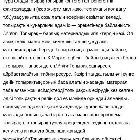
түра алады .бырақ топырақ көптеген антропогентік
факторлардың (жер жырту, мал жаю, техниканы қолдану
т.б.)ұзақ уақытқа созылатын әсерінен сезімтал келеді.
топырақтың құнарлығы адам іс — әрекетінеде байланысты
.
\r\n\r\n
Топырақ – барлық материалдық игіліктердің көзі. Ол
азық түлік, малға жем, ким үшін талшық, құрлыс
материялдарын береді. Топырақтың ең маңызды байлық
екенін айта отырып, К.Маркс, еңбек – байлықтың әкесі болса
, топырақ – анасы деген.
\r\n\r\n
Топырақ ешнәрсеге
айрбастамайтын табиғи ресурс. Қазіргі таңда, ғылм әлі күнге
дейін топырақтың орнын баса алатын жасанды материал
таба алған жоқ. өсімдіктерді топырақсыз өсірудің кез келген
әдісі топырақтың рөлін дәл өз мәнінде орындай алмайды .
сондықтан адамзат қоғамы алдында тұрған және әлі де
маңызды болып қала беретін аса маңыздаы проблема
топырақтың топырақ түзілу процесіндегі өздігінен қалпына
келу сақтап қалуға барынша жағыдай
жасау.
\r\n\r\n
Топырақтың қорғау мен бақылау обьектісі