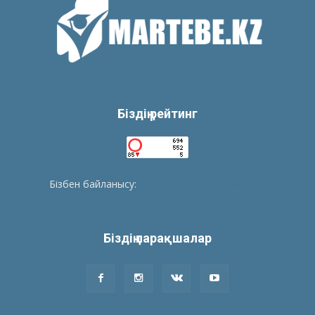
Біздің рейтинг
Бізбен байланысу:
tolegenberikbol@gmail.com
Біздің парақшалар