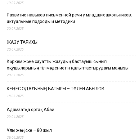
10.09.2025
Развитие навыков письменной речи у младших школьников:
актуальные подходы и методики
20.07.2025
ЖАЗУ ТАРИХЫ
20.07.2025
Көркем және сауатты жазудың бастауыш сынып
оқушыларының тіл мәдениетін қалыптастырудағы маңызы
20.07.2025
КЕҢЕС ОДАҒЫНЫҢ БАТЫРЫ – ТӨЛЕН ҚАБЫЛОВ
18.05.2025
Адамзатқа ортақ Абай
29.04.2025
Ұлы жеңіске – 80 жыл
29.04.2025