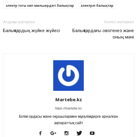
электр тогы көп мөлшердегі балықтар
электрлі балықтар
Алдыңғы материал
Келесі материал
Балықтардың жүйке жүйесі
Балықтардағы овогенез және
оның мәні
Martebe.kz
https://martebe.kz
Білім ордасы және оқушылармен мұғалімдерге арналған
ақпараттық сайт