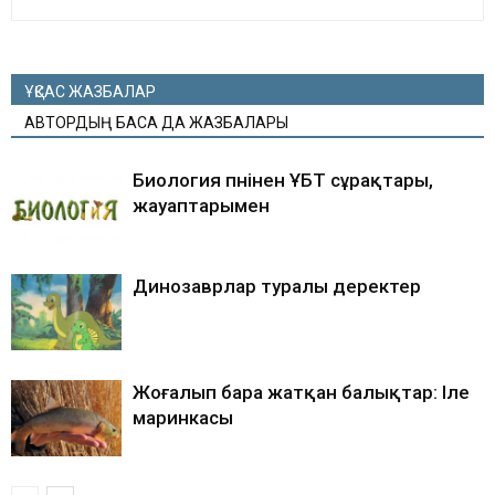
ҰҚСАС ЖАЗБАЛАР
АВТОРДЫҢ БАСҚА ДА ЖАЗБАЛАРЫ
Биология пәнінен ҰБТ сұрақтары,
жауаптарымен
Динозаврлар туралы деректер
Жоғалып бара жатқан балықтар: Іле
маринкасы