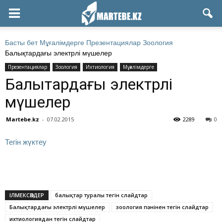
Басты бет
Мұғалімдерге
Презентациялар
Зоология
Балықтардағы электрлі мүшелер
Презентациялар
Зоология
Ихтиология
Мұғалімдерге
Балықтардағы электрлі
мүшелер
Martebe.kz
-
07.02.2015
2289
0
Тегін жүктеу
ІЛМЕКСӨЗДЕР
балықтар туралы тегін слайдтар
Балықтардағы электрлі мүшелер
зоология пәнінен тегін слайдтар
ихтиологиядан тегін слайдтар