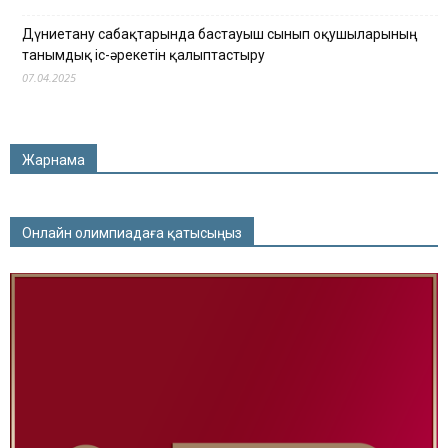
Дүниетану сабақтарында бастауыш сынып оқушыларының
танымдық іс-әрекетін қалыптастыру
07.04.2025
Жарнама
Онлайн олимпиадаға қатысыңыз