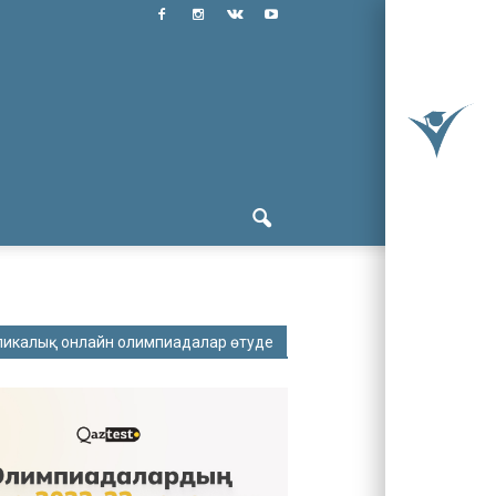
ликалық онлайн олимпиадалар өтуде