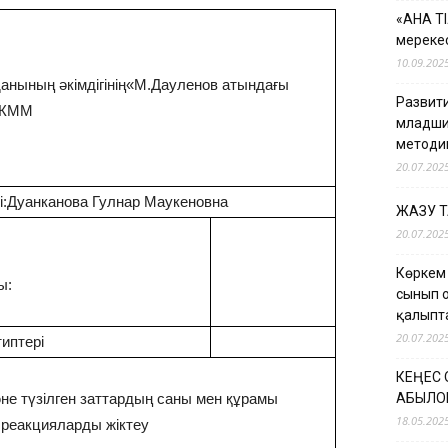
«АНА Т
мерекес
10.09.202
данының әкімдігінің«М.Дауленов атындағы
Развити
»КММ
младши
методи
20.07.202
ні:Дуанканова Гулнар Маукеновна
ЖАЗУ 
20.07.202
Көркем
ы:
сынып 
қалыпт
20.07.202
иптері
КЕҢЕС
әне түзілген заттардың саны мен құрамы
ҚАБЫЛО
18.05.202
реакцияларды жіктеу