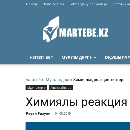
Тіркелу
Жоба туралы
Сайт қолдану ережелері
Сертифика
Martebe.kz
білім
сайты
НЕГІЗГІ БЕТ
МҰҒАЛІМДЕРГЕ
ОҚУШЫЛАР
Басты бет
Мұғалімдерге
Химиялық реакция типтері
Мұғалімдерге
Ашық сабақтар
Химиялық реакция 
Рауан Ризуан
-
04.08.2019