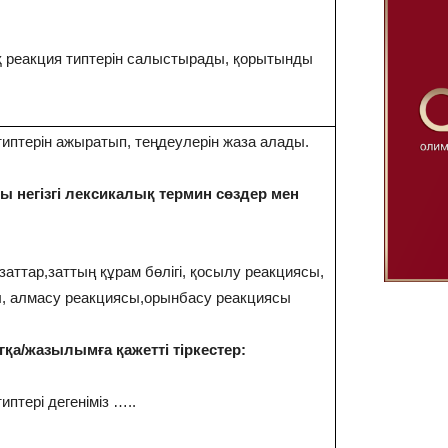
қ реакция типтерін салыстырады, қорытынды
иптерін ажыратып, теңдеулерін жаза алады.
 негізгі лексикалық термин сөздер мен
заттар,заттың құрам бөлігі, қосылу реакциясы,
, алмасу реакциясы,орынбасу реакциясы
а/жазылымға қажетті тіркестер:
птері дегеніміз …..