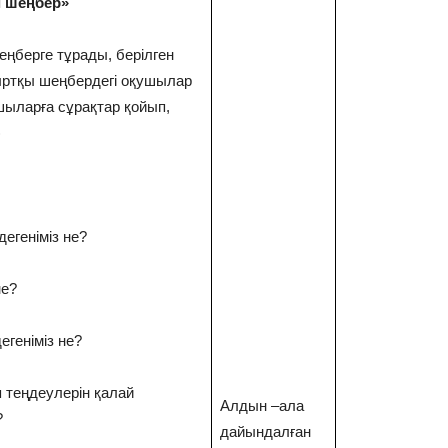
і шеңбер»
еңберге тұрады, берілген
ыртқы шеңбердегі оқушылар
шыларға сұрақтар қойып,
)
егеніміз не?
не?
егеніміз не?
 теңдеулерін қалай
Алдын –ала
?
дайындалған