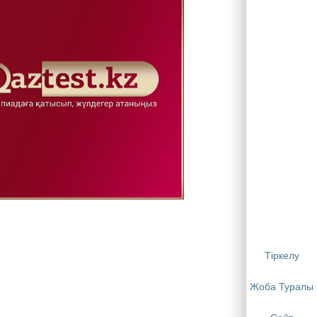
Тіркелу
Жоба Туралы