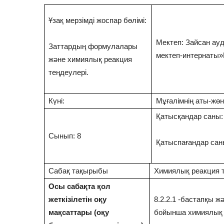
Ұзақ мерзімді жоспар бөлімі:
Мектеп: Зайсан ау
Заттардың формулалары
мектеп-интернаты
және химиялық реакция
теңдеулері.
Күні:
Мұғалімнің аты-жө
Қатысқандар саны:
Сынып: 8
Қатыспағандар сан
Сабақ тақырыбы
Химиялық реакция т
Осы сабақта қол
жеткізілетін оқу
8.2.2.1 -бастапқы ж
мақсаттары (оқу
бойынша химиялық 