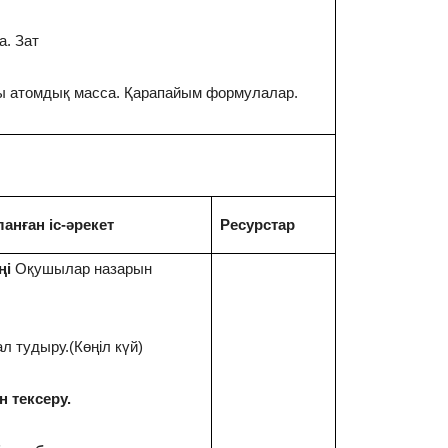
а. Зат
 атомдық масса. Қарапайым формулалар.
анған іс-әрекет
Ресурстар
ңі
Оқушылар назарын
л тудыру.(Көңіл күй)
н тексеру.