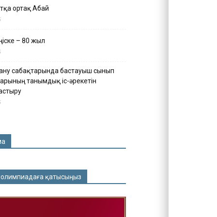
тқа ортақ Абай
5
іске – 80 жыл
5
ану сабақтарында бастауыш сынып
арының танымдық іс-әрекетін
астыру
5
ма
 олимпиадаға қатысыңыз