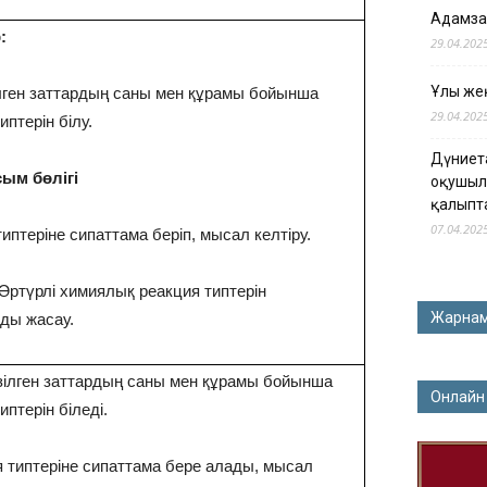
Адамза
:
29.04.202
Ұлы жең
лген заттардың саны мен құрамы бойынша
29.04.202
птерін білу.
Дүниет
ым бөлігі
оқушыл
қалыпт
07.04.202
птеріне сипаттама беріп, мысал келтіру.
 Әртүрлі химиялық реакция типтерін
Жарна
ды жасау.
зілген заттардың саны мен құрамы бойынша
Онлайн
птерін біледі.
 типтеріне сипаттама бере алады, мысал