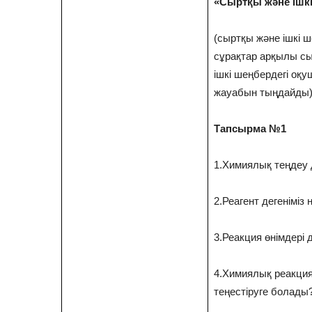
«Сыртқы және ішк
(сыртқы және ішкі ш
сұрақтар арқылы с
ішкі шеңбердегі оқу
жауабын тыңдайды
Тапсырма №1
1.Химиялық теңдеу д
2.Реагент дегеніміз 
3.Реакция өнімдері д
4.Химиялық реакция
теңестіруге болады