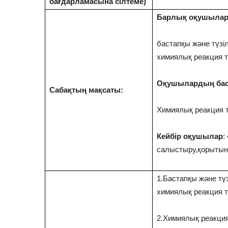
бағдарламасына сілтеме)
Барлық оқушылар
бастапқы және түзі
химиялық реакция ти
Оқушылардың бас
Сабақтың мақсаты:
Химиялық реакция ти
Кейбір оқушылар
:
салыстыру,қорытын
1.Бастапқы және тү
химиялық реакция ти
2.Химиялық реакция