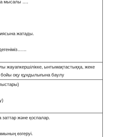
на мысалы ….
иясына жатады.
дегеніміз……
ы жауапкершілікке, ынтымақтастыққа, жеке
 бойы оқу құндылығына баулу
лыстары)
у)
а заттар және қоспалар.
амының өзгеруі.