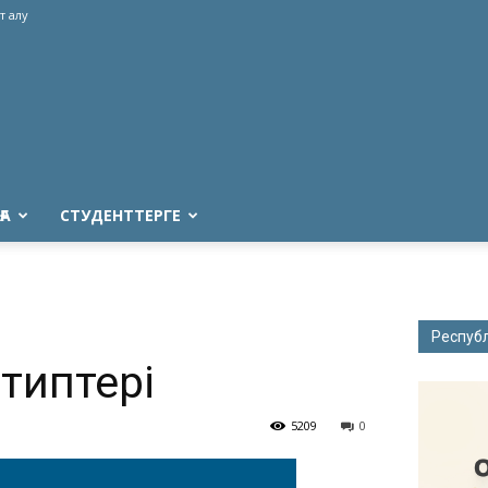
т алу
ҒА
СТУДЕНТТЕРГЕ
Респуб
типтері
5209
0