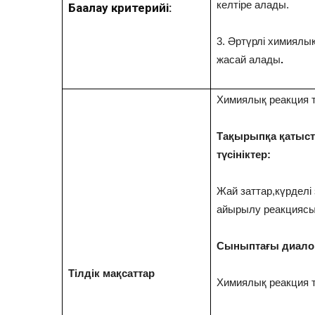
келтіре алады.
Бағалау критерийі:
3. Әртүрлі химиялы
жасай алады
.
Химиялық реакция т
Тақырыпқа қатысты
түсініктер:
Жай заттар,күрделі 
айырылу реакциясы
Сыныптағы диалогқ
Тілдік мақсаттар
Химиялық реакция ти