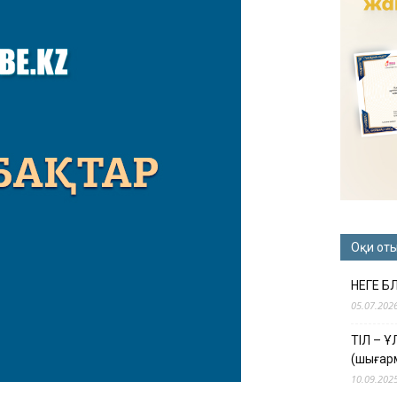
Оқи от
НЕГЕ Б
05.07.202
ТІЛ – 
(шығар
10.09.202