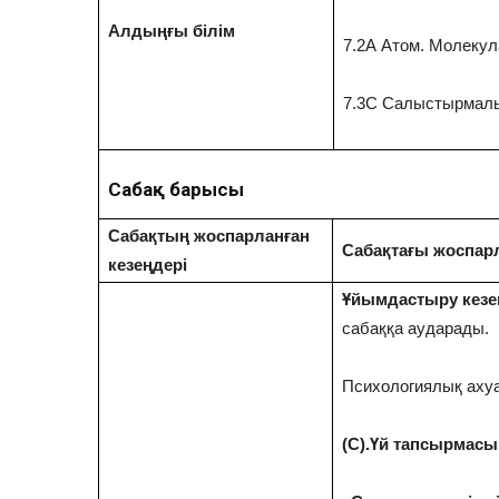
Алдыңғы білім
7.2А Атом. Молекул
7.3С Салыстырмалы
Сабақ барысы
Сабақтың жоспарланған
Сабақтағы жоспарл
кезеңдері
Ұйымдастыру кезе
сабаққа аударады.
Психологиялық ахуа
(С).Үй тапсырмасы