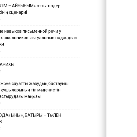
ІЛІМ – АЙБЫНЫМ» атты тілдер
інің сценариі
5
е навыков письменной речи у
х школьников: актуальные подходы и
ки
5
ТАРИХЫ
5
 және сауатты жазудың бастауыш
оқушыларының тіл мәдениетін
астырудағы маңызы
5
 ОДАҒЫНЫҢ БАТЫРЫ – ТӨЛЕН
В
5