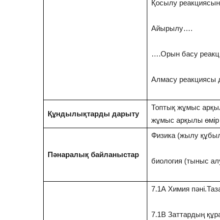
Қосылу реакциясы
Айырылу….
….Орын басу реакц
Алмасу реакциясы 
Топтық жұмыс арқыл
Құндылықтарды дарыту
жұмыс арқылы өмір
Физика (жылу құбы
Пәнаралық байланыстар
биология (тыныс ал
7.1А Химия пәні.Таз
7.1В Заттардың құр