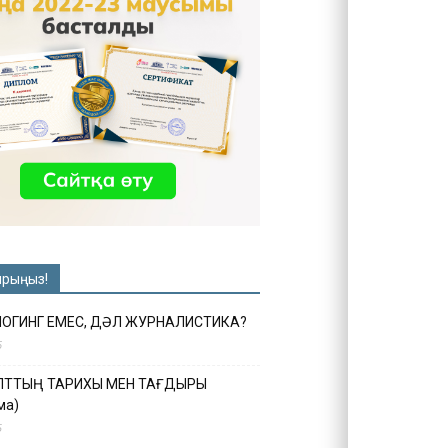
ырыңыз!
ЛОГИНГ ЕМЕС, ДӘЛ ЖУРНАЛИСТИКА?
6
ҰЛТТЫҢ ТАРИХЫ МЕН ТАҒДЫРЫ
ма)
5