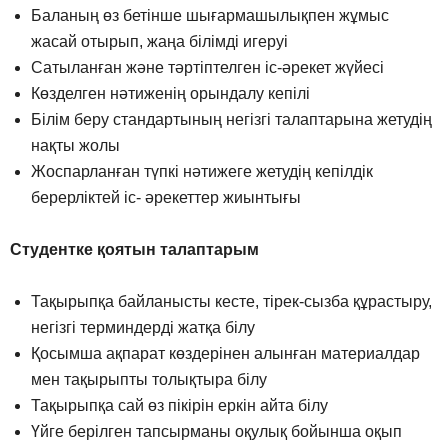
Баланың өз бетінше шығармашылықпен жұмыс
жасай отырып, жаңа білімді игеруі
Сатыланған және тәртіптелген іс-әрекет жүйесі
Көзделген нәтиженің орындалу кепілі
Білім беру стандартының негізгі талаптарына жетудің
нақты жолы
Жоспарланған түпкі нәтижеге жетудің кепілдік
берерліктей іс- әрекеттер жиынтығы
Студентке қоятын талаптарым
Тақырыпқа байланысты кесте, тірек-сызба құрастыру,
негізгі терминдерді жатқа білу
Қосымша ақпарат көздерінен алынған материалдар
мен тақырыпты толықтыра білу
Тақырыпқа сай өз пікірін еркін айта білу
Үйге берілген тапсырманы оқулық бойынша оқып