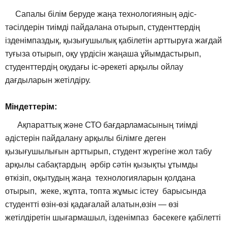
Сапалы білім беруде жаңа технологияның әдіс-
тәсілдерін тиімді пайдалана отырып, студенттердің
ізденімпаздық, қызығушылық қабілетін арттыруға жағдай
туғыза отырып, оқу үрдісін жаңаша ұйымдастырып,
студенттердің оқудағы іс-әрекеті арқылы ойлау
дағдыларын жетілдіру.
Міндеттерім:
Ақпараттық және СТО бағдарламасының тиімді
әдістерін пайдалану арқылы білімге деген
қызығушылығын арттырып, студент жүрегіне жол табу
арқылы сабақтардың әрбір сәтін қызықты ұтымды
өткізіп, оқытудың жаңа технологияларын қолдана
отырып, жеке, жұпта, топта жұмыс істеу барысында
студентті өзін-өзі қадағалай алатын,өзін — өзі
жетілдіретін шығармашыл, ізденімпаз бәсекеге қабілетті