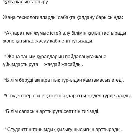
тұлға қалыптастыру.
Жаңа технологияларды сабақта қолдану барысында:
*Ақпаратпен жұмыс істей алу білімін қалыптастырады
және қатынас жасау қабілетін туғызады.
* Жаңа таным құралдарын пайдалануға және
ұйымдастыруға жағдай жасайды.
*Білім беруді ақпараттық тұрғыдан қамтамасыз етеді.
*Студенттер өзіне қажетті ақпаратты жедел түрде алады.
*Білім сапасын арттыруға септігін тигізеді.
* Студенттің танымдық қызығушылығын арттырады.