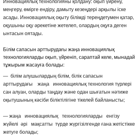
Инновациялық технологияны қолдану: оқып үйрену,
меңгеру, өмірге ендіру, дамыту кезеңдері арқылы іске
асады. Инновациялық оқыту білімді тереңдетумен қатар,
оқушыны оқу әрекетіне жетелеп, олардың оқуға деген
ынтасын оятады.
Білім сапасын арттырудағы жаңа инновациялық
технологияларды оқып, үйреніп, сараптай келе, мынадай
тұжырым жасауға болады:
— білім алушылардың білім, білік сапасын
арттырудағы жаңа инновациялық технология түрлері
сан алуан, оларды таңдау және одан шығатын нәтиже
оқытушының кәсіби біліктілігіне тікелей байланысты;
— жаңа инновациялық технологияларды енгізу
жүйелі әрі мақсатты түрде жүргізілгенде ғана жетістікке
жетуге болады;