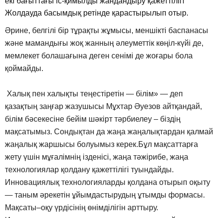
екі бағыттағы іс-қимылды жандандыру қажеттілігі
Жолдауда басымдық ретінде қарастырылып отыр.
Әрине, белгілі бір тұрақты жұмысы, меншікті баспанасы
және мамандығы жоқ жанның әлеуметтік көңіл-күйі де,
мемлекет болашағына деген сенімі де жоғары бола
қоймайды.
Халық пен халықты теңестіретін — білім» — деп
қазақтың заңғар жазушысы Мұхтар Әуезов айтқандай,
білім бәсекесіне бейім шәкірт тәрбиелеу – біздің
мақсатымыз. Сондықтан да жаңа жаңалықтардан қалмай
жаңалық жаршысы болуымыз керек.Бұл мақсаттарға
жету үшін мұғалімнің ізденісі, жаңа тәжірибе, жаңа
технологиялар қолдану қажеттілігі туындайды.
Инновациялық технологияларды қолдана отырып оқыту
— таным әрекетін ұйымдастырудың ұтымды формасы.
Мақсаты–оқу үрдісінің өнімділігін арттыру.