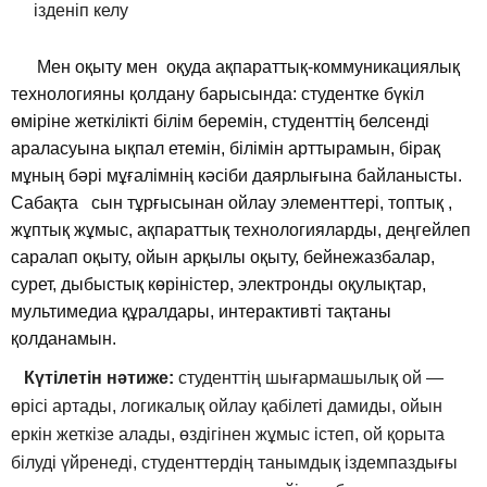
ізденіп келу
Мен оқыту мен оқуда ақпараттық-коммуникациялық
технологияны қолдану барысында: студентке бүкіл
өміріне жеткілікті білім беремін, студенттің белсенді
араласуына ықпал етемін, білімін арттырамын, бірақ
мұның бәрі мұғалімнің кәсіби даярлығына байланысты.
Сабақта сын тұрғысынан ойлау элементтері, топтық ,
жұптық жұмыс, ақпараттық технологияларды, деңгейлеп
саралап оқыту, ойын арқылы оқыту, бейнежазбалар,
сурет, дыбыстық көріністер, электронды оқулықтар,
мультимедиа құралдары, интерактивті тақтаны
қолданамын.
Күтілетін нәтиже:
студенттің шығармашылық ой —
өрісі артады, логикалық ойлау қабілеті дамиды, ойын
еркін жеткізе алады, өздігінен жұмыс істеп, ой қорыта
білуді үйренеді, студенттердің танымдық іздемпаздығы