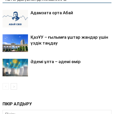
Адамзатқа ортақ Абай
ҚазҰУ – ғылымға құштар жандар үшін
үздік таңдау
Әдемі ұлтқа – әдемі өмір
ПІКІР ҚАЛДЫРУ