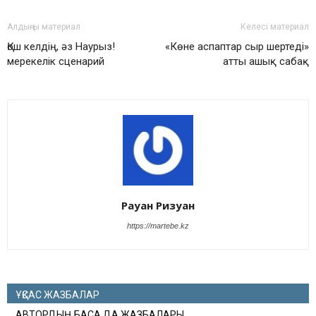
Алдыңғы материал
Келесі материал
Қош келдің, әз Наурыз!
«Көне аспаптар сыр шертеді»
мерекелік сценарий
атты ашық сабақ
Рауан Ризуан
https://martebe.kz
ҰҚСАС ЖАЗБАЛАР
АВТОРДЫҢ БАСҚА ДА ЖАЗБАЛАРЫ