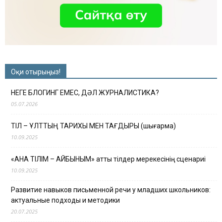
Оқи отырыңыз!
НЕГЕ БЛОГИНГ ЕМЕС, ДӘЛ ЖУРНАЛИСТИКА?
05.07.2026
ТІЛ – ҰЛТТЫҢ ТАРИХЫ МЕН ТАҒДЫРЫ (шығарма)
10.09.2025
«АНА ТІЛІМ – АЙБЫНЫМ» атты тілдер мерекесінің сценариі
10.09.2025
Развитие навыков письменной речи у младших школьников:
актуальные подходы и методики
20.07.2025