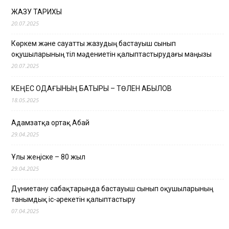
ЖАЗУ ТАРИХЫ
20.07.2025
Көркем және сауатты жазудың бастауыш сынып
оқушыларының тіл мәдениетін қалыптастырудағы маңызы
20.07.2025
КЕҢЕС ОДАҒЫНЫҢ БАТЫРЫ – ТӨЛЕН ҚАБЫЛОВ
18.05.2025
Адамзатқа ортақ Абай
29.04.2025
Ұлы жеңіске – 80 жыл
29.04.2025
Дүниетану сабақтарында бастауыш сынып оқушыларының
танымдық іс-әрекетін қалыптастыру
07.04.2025