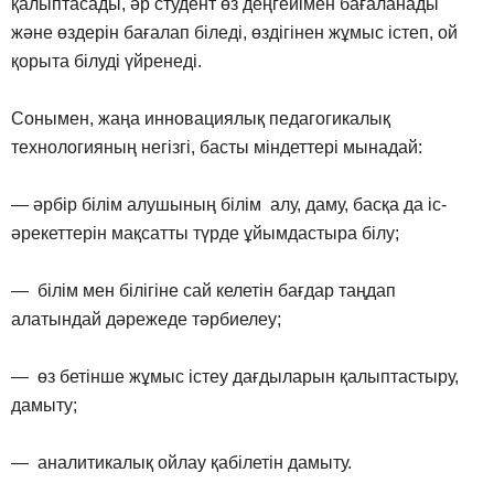
қалыптасады, әр студент өз деңгейімен бағаланады
және өздерін бағалап біледі, өздігінен жұмыс істеп, ой
қорыта білуді үйренеді.
Сонымен, жаңа инновациялық педагогикалық
технологияның негізгі, басты міндеттері мынадай:
— әрбір білім алушының білім алу, даму, басқа да іс-
әрекеттерін мақсатты түрде ұйымдастыра білу;
— білім мен білігіне сай келетін бағдар таңдап
алатындай дәрежеде тәрбиелеу;
— өз бетінше жұмыс істеу дағдыларын қалыптастыру,
дамыту;
— аналитикалық ойлау қабілетін дамыту.