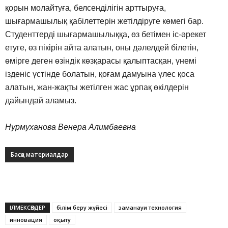
қорын молайтуға, белсенділігін арттыруға,
шығармашылық қабілеттерін жетілдіруге көмегі бар.
Студенттерді шығармашылыққа, өз бетімен іс-әрекет
етуге, өз пікірін айта алатын, оны дәлелдей білетін,
өмірге деген өзіндік көзқарасы қалыптасқан, үнемі
ізденіс үстінде болатын, қоғам дамуына үлес қоса
алатын, жан-жақты жетілген жас ұрпақ өкілдерін
дайындай аламыз.
Нурмуханова Венера Алимбаевна
Басқа материалдар
ІЛМЕКСӨЗДЕР
білім беру жүйесі
заманауи технология
инновация
оқыту