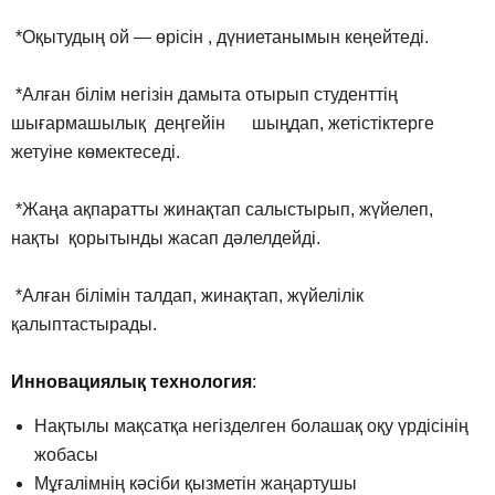
*Оқытудың ой — өрісін , дүниетанымын кеңейтеді.
*Алған білім негізін дамыта отырып студенттің
шығармашылық деңгейін шыңдап, жетістіктерге
жетуіне көмектеседі.
*Жаңа ақпаратты жинақтап салыстырып, жүйелеп,
нақты қорытынды жасап дәлелдейді.
*Алған білімін талдап, жинақтап, жүйелілік
қалыптастырады.
Инновациялық технология
:
Нақтылы мақсатқа негізделген болашақ оқу үрдісінің
жобасы
Мұғалімнің кәсіби қызметін жаңартушы