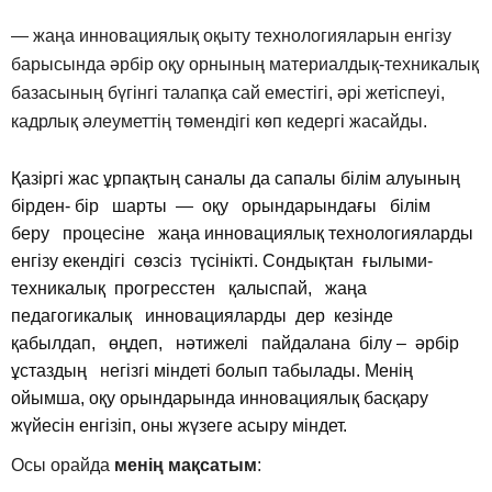
— жаңа инновациялық оқыту технологияларын енгізу
барысында әрбір оқу орнының материалдық-техникалық
базасының бүгінгі талапқа сай еместігі, әрі жетіспеуі,
кадрлық әлеуметтің төмендігі көп кедергі жасайды.
Қазіргі жас ұрпақтың саналы да сапалы білім алуының
бірден- бір шарты — оқу орындарындағы білім
беру процесіне жаңа инновациялық технологияларды
енгізу екендігі сөзсіз түсінікті. Сондықтан ғылыми-
техникалық прогресстен қалыспай, жаңа
педагогикалық инновацияларды дер кезінде
қабылдап, өңдеп, нәтижелі пайдалана білу – әрбір
ұстаздың негізгі міндеті болып табылады. Менің
ойымша, оқу орындарында инновациялық басқару
жүйесін енгізіп, оны жүзеге асыру міндет.
Осы орайда
менің мақсатым
: