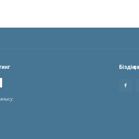
йтинг
Біздің 
ланысу:
tolegenberikbol@gmail.com