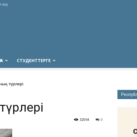
т алу
ҒА
СТУДЕНТТЕРГЕ
ың түрлері
Респуб
түрлері
32054
0