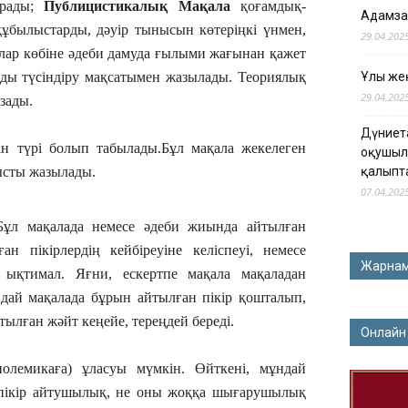
ырады;
Публицистикалық Мақала
қоғамдық-
Адамза
құбылыстарды, дәуір тынысын көтеріңкі үнмен,
29.04.202
лар көбіне әдеби дамуда ғылыми жағынан қажет
рды түсіндіру мақсатымен жазылады. Теориялық
Ұлы жең
29.04.202
зады.
Дүниет
ін түрі болып табылады.Бұл мақала жекелеген
оқушыл
нысты жазылады.
қалыпт
07.04.202
. Бұл мақалада немесе әдеби жиында айтылған
н пікірлердің кейбіреуіне келіспеуі, немесе
Жарна
і ықтимал. Яғни, ескертпе мақала мақаладан
ндай мақалада бұрын айтылған пікір қошталып,
тылған жәйт кеңейе, тереңдей береді.
Онлайн
олемикаға) ұласуы мүмкін. Өйткені, мұндай
п пікір айтушылық, не оны жоққа шығарушылық