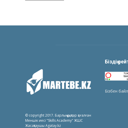
Біздің ре
Бізбен бай
© copyright 2017. Барлық құқықтар қоғалған
Меншік иесі "Skills Academy" ЖШС
Жасақтаушы Agatay.kz