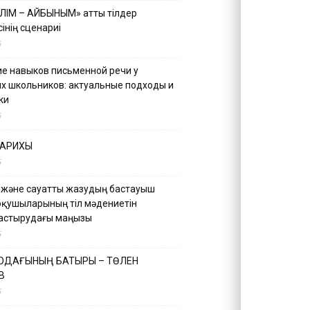
ІЛІМ – АЙБЫНЫМ» атты тілдер
інің сценариі
5
е навыков письменной речи у
х школьников: актуальные подходы и
ки
5
ТАРИХЫ
5
 және сауатты жазудың бастауыш
оқушыларының тіл мәдениетін
астырудағы маңызы
5
 ОДАҒЫНЫҢ БАТЫРЫ – ТӨЛЕН
В
5