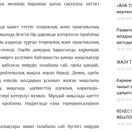
дың мөлшері барынша қатаң сақталуы негізгі
«АНА Т
мерекес
10.09.202
еуді қажет ететін теориялық және практикалық
Развити
қалада белгілі бір дәрежеде көтерілген проблема
младши
ттің алдында тұрған теориялық және практикалық
методи
20.07.202
шеленеді. Әдеби дамудың барысында, кқркемдік
ың өмірге келуімен байланысты қанша жаңалықтар
ЖАЗУ 
 қайсысы өмірдің талабына сай, орны қандай,
20.07.202
роблемалық мақала жауап береді. Демек, әдеби
ің өзіндік жолдарын ұсынып жазған мақаланы
Көркем
сынып 
қ мақалада әдебиеттің идеялық көркемдік-
қалыпт
лелері көтерілуі мүмкін. Мұндай мақалада әдетте
20.07.202
проблема төңірегінде ғана тереңінен,кеңінен
КЕҢЕС
ҚАБЫЛО
18.05.202
лықтары заман талабына сай бүгінгі өмірдің