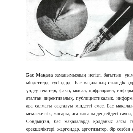
Бас Мақала
заманымыздың негізгі бағытын, үкім
міндеттерді түсіндірді. Бас мақаланың стильдік қ
үндеу текстері, факті, мысал, цифрлармен, инфо
аталған директивалық, публицистикалық, информа
ара салмағы сақталуы міндетті емес. Бас мақалала
мемлекеттік, жоғары, аса жоғары деңгейдегі саяси
Сондықтан, бас мақалаларда қолданыс аясы та
ерекшеліктері, жаргондар, арготизмтер, бір сөзбе