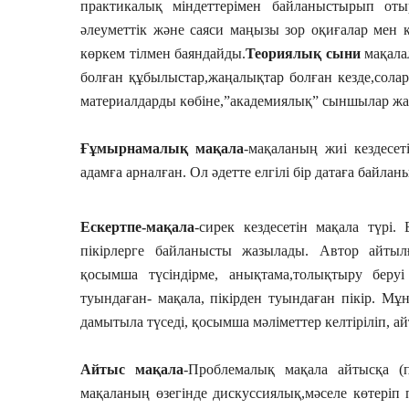
практикалық міндеттерімен байланыстырып от
әлеуметтік және саяси маңызы зор оқиғалар мен 
көркем тілмен баяндайды.
Теориялық сыни
мақала
болған құбылыстар,жаңалықтар болған кезде,сола
материалдарды көбіне,”академиялық” сыншылар жа
Ғұмырнамалық мақала
-мақаланың жиі кездесет
адамға арналған. Ол әдетте елгілі бір датаға байла
Ескертпе-мақала
-сирек кездесетін мақала түрі
пікірлерге байланысты жазылады. Автор айтылға
қосымша түсіндірме, анықтама,толықтыру беру
туындаған- мақала, пікірден туындаған пікір. Мұ
дамытыла түседі, қосымша мәліметтер келтіріліп, ай
Айтыс мақала
-Проблемалық мақала айтысқа (п
мақаланың өзегінде дискуссиялық,мәселе көтері