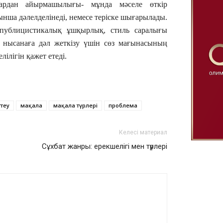
ардан айырмашылығы- мұнда мәселе өткір
ынша дәлелделінеді, немесе теріске шығарылады.
 публицистикалық ұшқырлық, стиль саралығы
 нысанаға дәл жеткізу үшін сөз мағынасының
лігін қажет етеді.
ттеу
мақала
мақала түрлері
проблема
Келесі материал
Сұхбат жанры: ерекшелігі мен түрлері