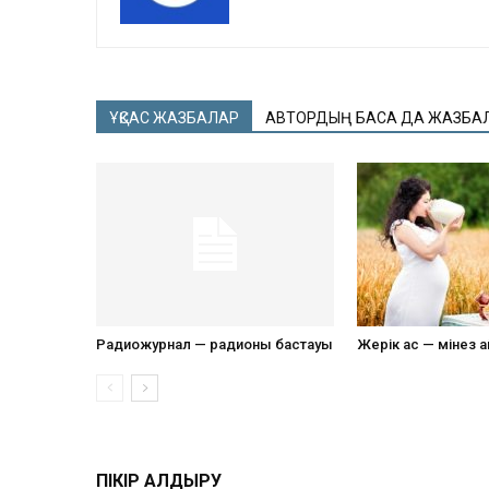
ҰҚСАС ЖАЗБАЛАР
АВТОРДЫҢ БАСҚА ДА ЖАЗБА
Радиожурнал — радионың бастауы
Жерік ас — мінез 
ПІКІР ҚАЛДЫРУ