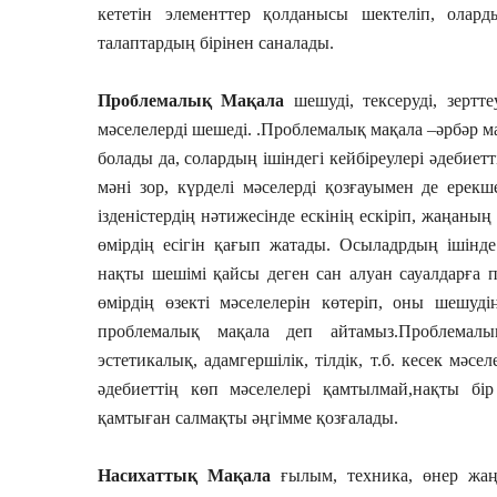
кететін элементтер қолданысы шектеліп, олар
талаптардың бірінен саналады.
Проблемалық Мақала
шешуді, тексеруді, зертт
мәселелерді шешеді. .Проблемалық мақала –әрбәр ма
болады да, солардың ішіндегі кейбіреулері әдебие
мәні зор, күрделі мәселерді қозғауымен де ерек
ізденістердің нәтижесінде ескінің ескіріп, жаңан
өмірдің есігін қағып жатады. Осыладрдың ішінде
нақты шешімі қайсы деген сан алуан сауалдарға п
өмірдің өзекті мәселелерін көтеріп, оны шешуд
проблемалық мақала деп айтамыз.Проблемалы
эстетикалық, адамгершілік, тілдік, т.б. кесек мәсе
әдебиеттің көп мәселелері қамтылмай,нақты бір 
қамтыған салмақты әңгімме қозғалады.
Насихаттық Мақала
ғылым, техника, өнер жаңа