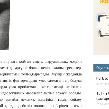
еттің алға қойған саяси, шаруашылық, мәдени
ұрамы да әртүрлі болып келіп, жалпы ережелер,
Оқи от
рмациялармен толықтырылады. Мұндай жағдайда
НЕГЕ Б
тивтік факторлардың үлес-салмағы тең болуы,
05.07.202
рда ұсақ проблемалар көтерілмейді, негізінен,
, идеологиялық мәселелер әңгіме арқауы болады.
ТІЛ – 
(шығар
р арнайы лексика, жергілікті тілдің сөйлеу
10.09.202
н айтқанда, әдеби тіл мөлшері шеңберінен шығып