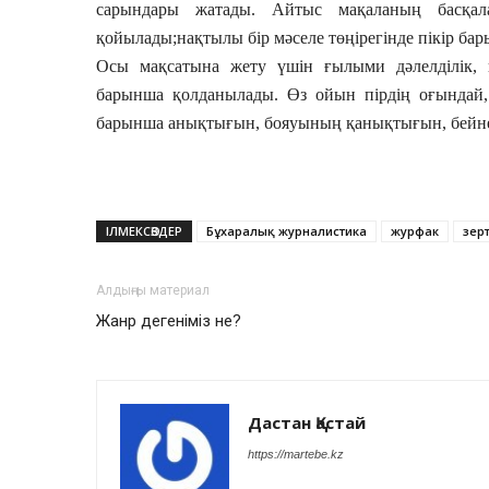
сарындары жатады. Айтыс мақаланың басқал
қойылады;нақтылы бір мәселе төңірегінде пікір бар
Осы мақсатына жету үшін ғылыми дәлелділік,
барынша қолданылады. Өз ойын пірдің оғындай,
барынша анықтығын, бояуының қанықтығын, бейнелі
ІЛМЕКСӨЗДЕР
Бұхаралық журналистика
журфак
зер
Алдыңғы материал
Жанр дегеніміз не?
Дастан Қастай
https://martebe.kz