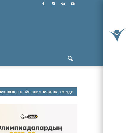
ликалық онлайн олимпиадалар өтуде