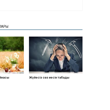
ЛАРЫ
айнасы
Жүйесіз сөз иесін табады