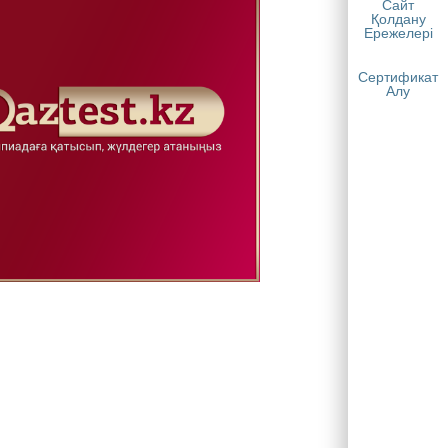
Сайт
Қолдану
Ережелері
Сертификат
Алу