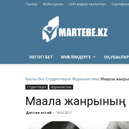
Тіркелу
Жоба туралы
Сайт қолдану ережелері
Сертифика
Martebe.kz
білім
сайты
НЕГІЗГІ БЕТ
МҰҒАЛІМДЕРГЕ
ОҚУШЫЛАР
Басты бет
Студенттерге
Журналистика
Мақала жанрын
Студенттерге
Журналистика
Мақала жанрының 
Дастан Қастай
-
14.02.2017