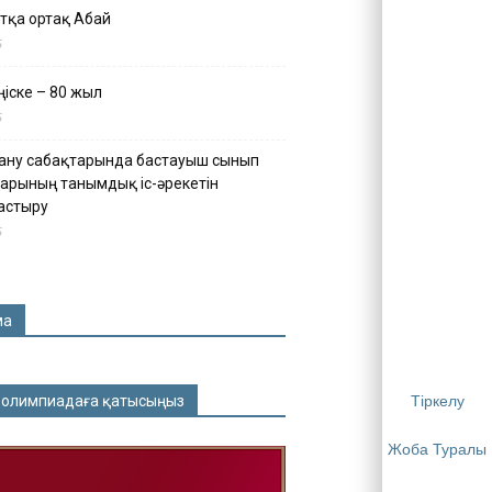
тқа ортақ Абай
5
іске – 80 жыл
5
ану сабақтарында бастауыш сынып
арының танымдық іс-әрекетін
астыру
5
ма
 олимпиадаға қатысыңыз
Тіркелу
Жоба Туралы