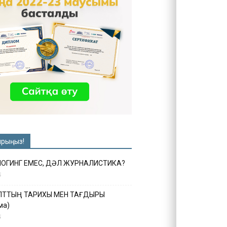
ырыңыз!
ЛОГИНГ ЕМЕС, ДӘЛ ЖУРНАЛИСТИКА?
6
ҰЛТТЫҢ ТАРИХЫ МЕН ТАҒДЫРЫ
ма)
5