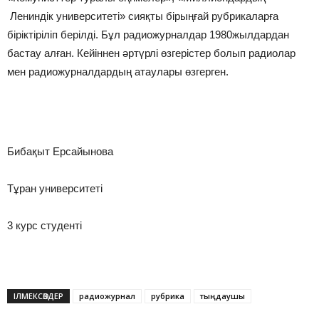
Лениндік университеті» сияқты бірыңғай рубрикаларға
біріктіріліп берілді. Бұл радиожурналдар 1980жылдардан
бастау алған. Кейіннен әртүрлі өзгерістер болып радиолар
мен радиожурналдардың атаулары өзгерген.
Бибақыт Ерсайынова
Тұран университеті
3 курс студенті
ІЛМЕКСӨЗДЕР
радиожурнал
рубрика
тыңдаушы