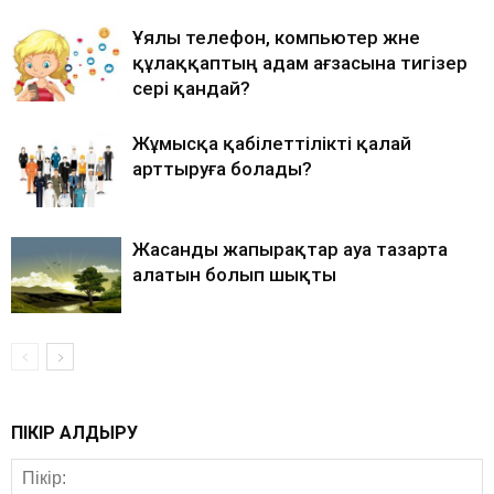
Ұялы телефон, компьютер және
құлаққаптың адам ағзасына тигізер
әсері қандай?
Жұмысқа қабілеттілікті қалай
арттыруға болады?
Жасанды жапырақтар ауа тазарта
алатын болып шықты
ПІКІР ҚАЛДЫРУ