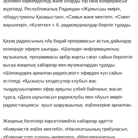
әуенмен көркемделеді және оларды бір ғана конферансье
жүргізеді. Республикалық Радиодан «Жұмысшы өмірі»,
«Индустриялы Қазақыстан», «Семья және мектеп», «Совет
жауынгері», «Күзетке» т. б. радиожурналдар беріліп тұрады.
Қазақ радиосының «Ақ бидай програмасы» астық дайындау
кезеңінде эфирге шығады. «Шалқар» информациялық-
музыкалық программасы әрбір жарты сағат сайын берілетін
қысқа жаңалық хабарлар мен музикалардан тұрады.
«Шопандарға арналған радиосағат» эфирден күн сайын
естіледі. «Қызықты кездесулер клубы» жас
тыңдаушылармен эфир арқылы үзбей байланыс жасап
тұрса, «Дала шұғыласы» радиоклубы мен «Ауыл өмірі»
радиостанциясы ауыл шаруашылық еңбеккеріне арналған.
Жанрлық белгілері көрсетілмейтін хабарлар әдетте
«Комунистік еңбек мектебі», «Насихатшының трибунасы»,
«Комунисттер туралы әңгімелер», «Миллиондардың