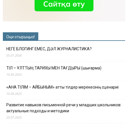
Оқи отырыңыз!
НЕГЕ БЛОГИНГ ЕМЕС, ДӘЛ ЖУРНАЛИСТИКА?
05.07.2026
ТІЛ – ҰЛТТЫҢ ТАРИХЫ МЕН ТАҒДЫРЫ (шығарма)
10.09.2025
«АНА ТІЛІМ – АЙБЫНЫМ» атты тілдер мерекесінің сценариі
10.09.2025
Развитие навыков письменной речи у младших школьников:
актуальные подходы и методики
20.07.2025