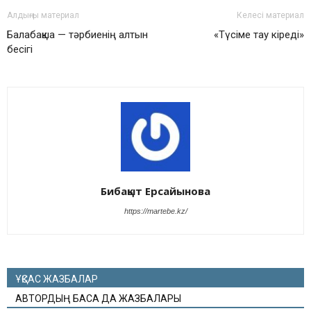
Алдыңғы материал
Келесі материал
Балабақша — тәрбиенің алтын
«Түсіме тау кіреді»
бесігі
Бибақыт Ерсайынова
https://martebe.kz/
ҰҚСАС ЖАЗБАЛАР
АВТОРДЫҢ БАСҚА ДА ЖАЗБАЛАРЫ