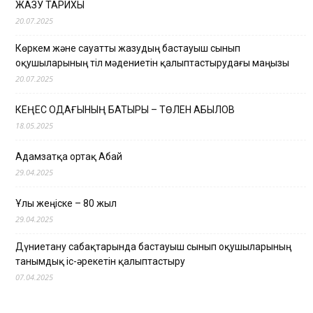
ЖАЗУ ТАРИХЫ
20.07.2025
Көркем және сауатты жазудың бастауыш сынып
оқушыларының тіл мәдениетін қалыптастырудағы маңызы
20.07.2025
КЕҢЕС ОДАҒЫНЫҢ БАТЫРЫ – ТӨЛЕН ҚАБЫЛОВ
18.05.2025
Адамзатқа ортақ Абай
29.04.2025
Ұлы жеңіске – 80 жыл
29.04.2025
Дүниетану сабақтарында бастауыш сынып оқушыларының
танымдық іс-әрекетін қалыптастыру
07.04.2025