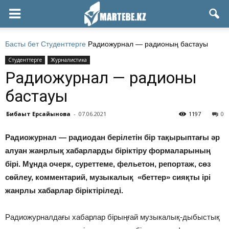
Басты бет
Студенттерге
Радиожурнал — радионың бастауы
Студенттерге
Журналистика
Радиожурнал — радионың
бастауы
Бибақыт Ерсайынова
-
07.06.2021
1197
0
Радиожурнал — радиодан берілетін бір тақырыптағы әр
алуан жанрлық хабарларды біріктіру формаларының
бірі. Мұнда очерк, суреттеме, фельетон, репортаж, сөз
сөйлеу, комментарий, музыкалық «беттер» сияқты ірі
жанрлы хабарлар біріктіріледі.
Радиожурналдағы хабарлар бірыңғай музыкалық-дыбыстық