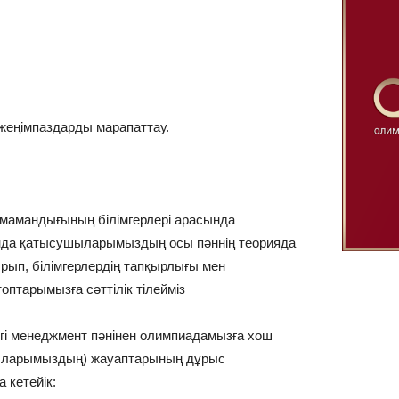
еңімпаздарды марапаттау.
 мамандығының білімгерлері арасында
ұнда қатысушыларымыздың осы пәннің теорияда
рып, білімгерлердің тапқырлығы мен
птарымызға сәттілік тілейміз
нгі менеджмент пәнінен олимпиадамызға хош
ыларымыздың) жауаптарының дұрыс
 кетейік: