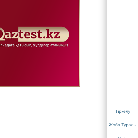
Тіркелу
Жоба Туралы