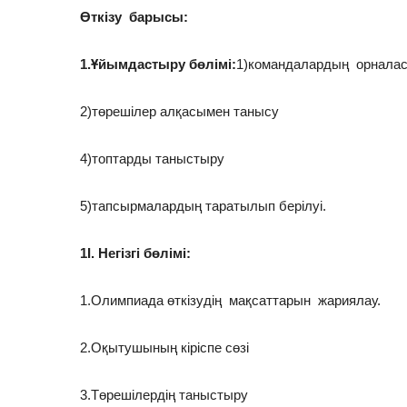
Өткізу барысы:
1.Ұйымдастыру бөлімі:
1)командалардың орналас
2)төрешілер алқасымен танысу
4)топтарды таныстыру
5)тапсырмалардың таратылып берілуі.
1І. Негізгі бөлімі:
1.Олимпиада өткізудің мақсаттарын жариялау.
2.Оқытушының кіріспе сөзі
3.Төрешілердің таныстыру