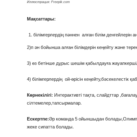
Иллюстрация: Freepik.com
Мақсаттары:
білімгерлердің пәннен алған білім денгейлерін а
2)п ән бойынша алған білімдерін кеңейту және тере
3) өз бетінше дұрыс шешім қабылдауға жауапкершіл
4) білімгерлердің ой-өрісін кеңейту,бәсекелестік қа
Көрнекілігі:
Интерактивті тақта, слайдттар ,бағал
сілтемелер,тапсырмалар.
Ескертпе:
Әр команда 5 ойыншыдан болады,Олим
жеке сипатта болады.