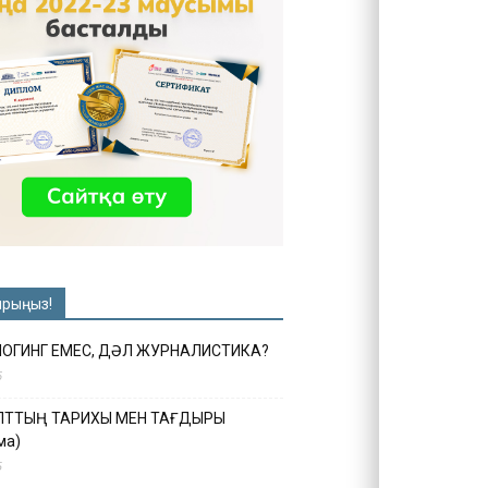
ырыңыз!
ЛОГИНГ ЕМЕС, ДӘЛ ЖУРНАЛИСТИКА?
6
ҰЛТТЫҢ ТАРИХЫ МЕН ТАҒДЫРЫ
ма)
5