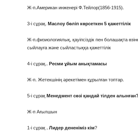
Ж-п.Американ инженері Ф.Тейлор(1856-1915).
3-і сұрақ.
Маслоу бөліп көрсеткен 5 қажеттілік
Ж-п.физиологиялық, қауіпсіздік пен болашақта өзіне
сыйлауға және сыйластыққа қажеттілік
4-і сұрақ..
Ресми ұйым анықтамасы
Ж-п. Жетекшінің әрекетімен құрылған топтар.
5-і сұрақ
Менедмент сөзі қандай тілден алынған
Ж-п Ағылшын
1-і сұрақ
. Лидер дененіміз кім
?