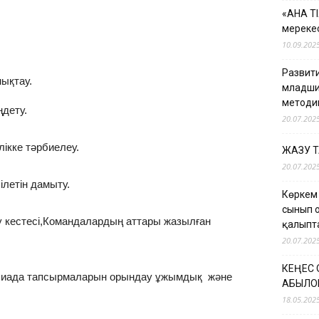
«АНА Т
мерекес
10.09.202
Развити
нықтау.
младши
методи
ңдету.
20.07.202
ікке тәрбиелеу.
ЖАЗУ 
20.07.202
білетін дамыту.
Көркем
сынып 
ау кестесі,Командалардың аттары жазылған
қалыпт
20.07.202
КЕҢЕС
пиада тапсырмаларын орындау ұжымдық және
ҚАБЫЛО
18.05.202