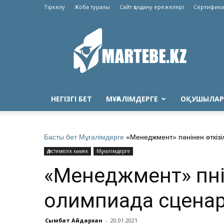
Тіркелу
Жоба туралы
Сайт қолдану ережелері
Сертифика
Martebe.kz
білім
сайты
НЕГІЗГІ БЕТ
МҰҒАЛІМДЕРГЕ
ОҚУШЫЛАР
Басты бет
Мұғалімдерге
«Менеджмент» пәнінен өткізі
Әдістемелік көмек
Мұғалімдерге
«Менеджмент» пәні
олимпиада сценар
Сымбат Айдархан
-
20.01.2021