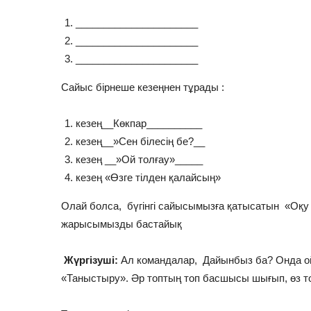
______________________
______________________
______________________
Сайыс бірнеше кезеңнен тұрады :
кезең__Көкпар__________
кезең__»Сен білесің бе?__
кезең __»Ой толғау»_____
кезең «Өзге тілден қалайсың»
Олай болса, бүгінгі сайысымызға қатысатын «Оқу 
жарысымызды бастайық
Жүргізуші:
Ал командалар, Дайынбыз ба? Онда ой
«Таныстыру». Әр топтың топ басшысы шығып, өз 