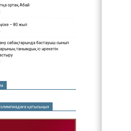
тқа ортақ Абай
5
іске – 80 жыл
5
ану сабақтарында бастауыш сынып
арының танымдық іс-әрекетін
астыру
5
ма
 олимпиадаға қатысыңыз