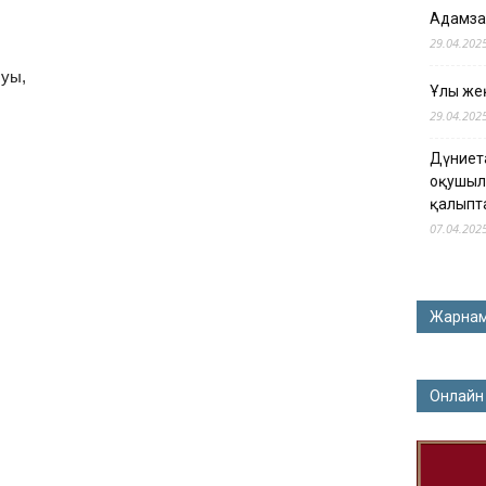
Адамза
29.04.202
уы,
Ұлы жең
29.04.202
Дүниет
оқушыл
қалыпт
07.04.202
Жарна
Онлайн