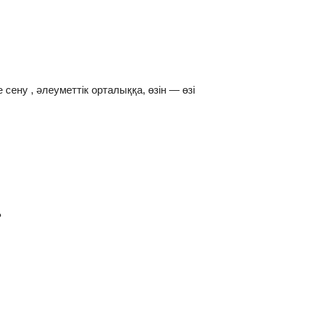
 сену , әлеуметтік орталыққа, өзін — өзі
?