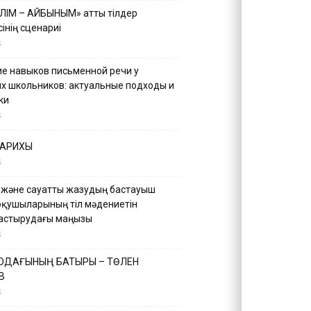
ІЛІМ – АЙБЫНЫМ» атты тілдер
інің сценариі
5
е навыков письменной речи у
х школьников: актуальные подходы и
ки
5
ТАРИХЫ
5
 және сауатты жазудың бастауыш
оқушыларының тіл мәдениетін
астырудағы маңызы
5
 ОДАҒЫНЫҢ БАТЫРЫ – ТӨЛЕН
В
5