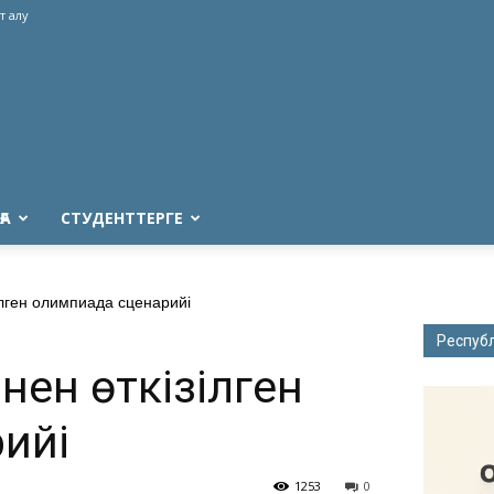
т алу
ҒА
СТУДЕНТТЕРГЕ
лген олимпиада сценарийі
Респуб
нен өткізілген
ийі
1253
0