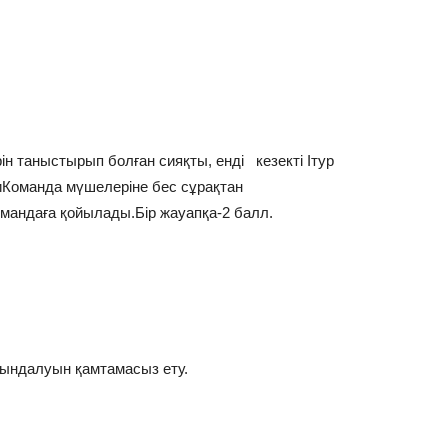
рін таныстырып болған сияқты, енді кезекті Ітур
ғниКоманда мүшелеріне бес сұрақтан
командаға қойылады.Бір жауапқа-2 балл.
ындалуын қамтамасыз ету.