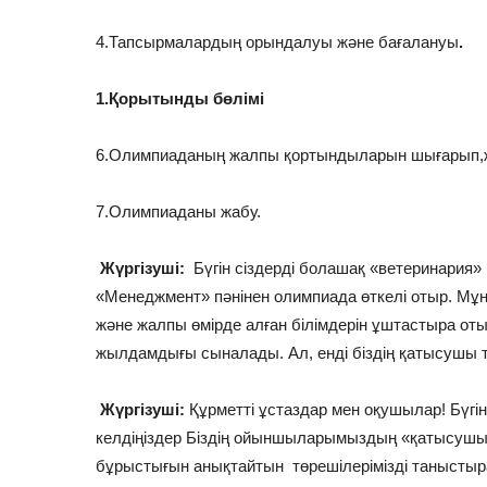
4.Тапсырмалардың орындалуы және бағалануы
.
1.Қорытынды бөлімі
6.Олимпиаданың жалпы қортындыларын шығарып,ж
7.Олимпиаданы жабу.
Жүргізуші:
Бүгін сіздерді болашақ «ветеринария»
«Менеджмент» пәнінен олимпиада өткелі отыр. М
және жалпы өмірде алған білімдерін ұштастыра оты
жылдамдығы сыналады. Ал, енді біздің қатысушы то
Жүргізуші:
Құрметті ұстаздар мен оқушылар! Бүгі
келдіңіздер Біздің ойыншыларымыздың «қатысуш
бұрыстығын анықтайтын төрешілерімізді таныстыра