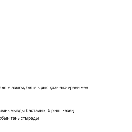
білім азығы, білім ырыс қазығы» ұранымен
ынымызды бастайық, бірінші кезең
тобын таныстырады