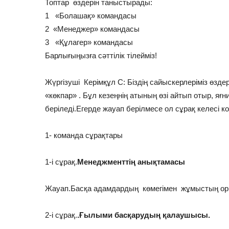
Топтар өздерін таныстырады:
1 «Болашақ» командасы
2 «Менеджер» командасы
3 «Құлагер» командасы
Барлығыңызға сәттілік тілейміз!
Жүргізуші Керімқұл С: Біздің сайыскерлеріміз өзде
«көкпар» . Бұл кезеңнің атының өзі айтып отыр, я
беріледі.Егерде жауап берілмесе ол сұрақ келесі 
1- команда сұрақтары
1-і сұрақ.
Менеджменттің анықтамасы
Жауап.Басқа адамдардың көмегімен жұмыстың ор
2-і сұрақ.
.Ғылыми басқарудың қалаушысы.