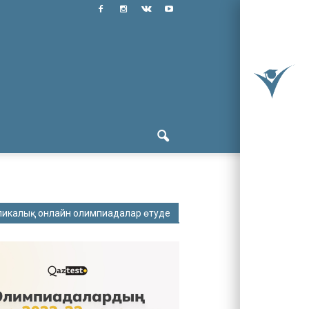
ликалық онлайн олимпиадалар өтуде