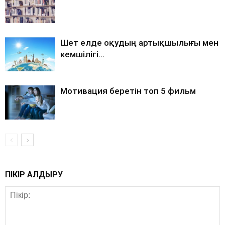
Шет елде оқудың артықшылығы мен
кемшілігі…
Мотивация беретін топ 5 фильм
ПІКІР ҚАЛДЫРУ