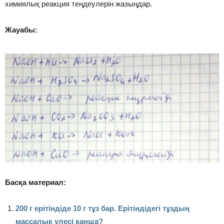
химиялық реакция теңдеулерін жазыңдар.
Жауабы:
Басқа материал:
200 г ерітіндіде 10 г тұз бар. Ерітіндідегі тұздың
массалық үлесі қанша?