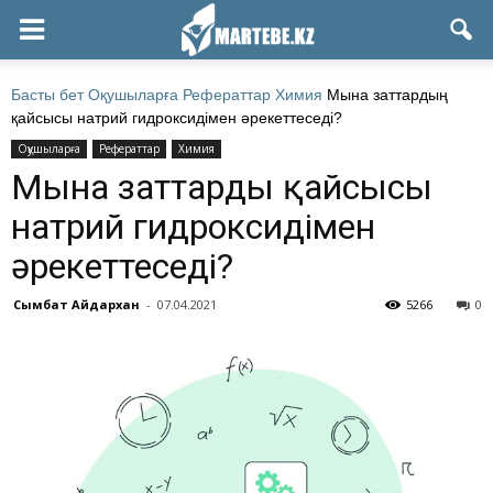
Басты бет
Оқушыларға
Рефераттар
Химия
Мына заттардың
қайсысы натрий гидроксидімен әрекеттеседі?
Оқушыларға
Рефераттар
Химия
Мына заттардың қайсысы
натрий гидроксидімен
әрекеттеседі?
Сымбат Айдархан
-
07.04.2021
5266
0