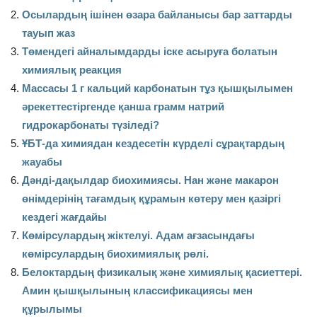
Осылардың ішінен өзара байланысы бар заттарды
тауып жаз
Төмендегі айналымдарды іске асыруға болатын
химиялық реакция
Массасы 1 г кальций карбонатын тұз қышқылымен
әрекеттестіргенде қанша грамм натрий
гидрокарбонаты түзіледі?
ҰБТ-да химиядан кездесетін күрделі сұрақтардың
жауабы
Дәнді-дақылдар биохимиясы. Нан және макарон
өнімдерінің тағамдық құрамын көтеру мен қазіргі
кездегі жағдайы
Көмірсулардың жіктелуі. Адам ағзасындағы
көмірсулардың биохимиялық рөлі.
Белоктардың физикалық және химиялық қасиеттері.
Амин қышқылының классификациясы мен
құрылымы