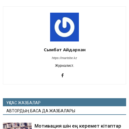
Сымбат Айдархан
https://martebe.kz
Журналист.
ҰҚСАС ЖАЗБАЛАР
АВТОРДЫҢ БАСҚА ДА ЖАЗБАЛАРЫ
Мотивация үшін ең керемет кітаптар