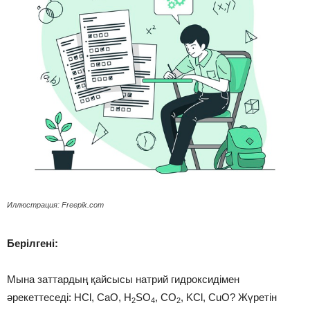
Иллюстрация: Freepik.com
Берілгені:
Мына заттардың қайсысы натрий гидроксидімен
әрекеттеседі: HCl, CaO, H
SO
, CO
, KCl, CuO? Жүретін
2
4
2