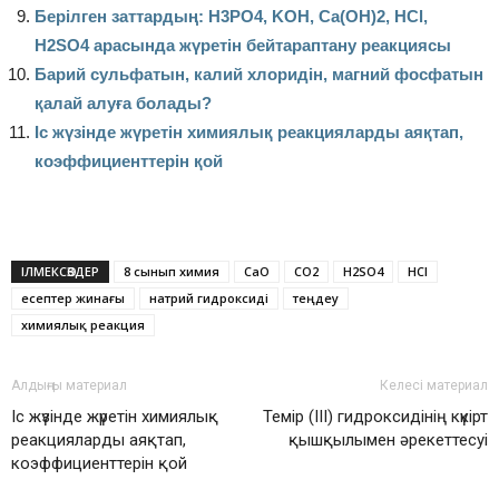
Берілген заттардың: H3PO4, KOH, Ca(OH)2, HCl,
H2SO4 арасында жүретін бейтараптану реакциясы
Барий сульфатын, калий хлоридін, магний фосфатын
қалай алуға болады?
Іс жүзінде жүретін химиялық реакцияларды аяқтап,
коэффициенттерін қой
ІЛМЕКСӨЗДЕР
8 сынып химия
CaO
CO2
H2SO4
HCl
есептер жинағы
натрий гидроксиді
теңдеу
химиялық реакция
Алдыңғы материал
Келесі материал
Іс жүзінде жүретін химиялық
Темір (ІІІ) гидроксидінің күкірт
реакцияларды аяқтап,
қышқылымен әрекеттесуі
коэффициенттерін қой