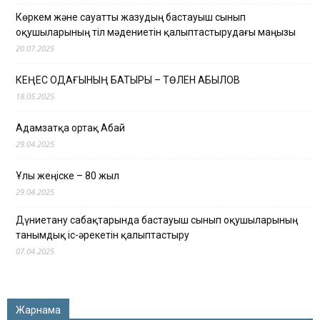
Көркем және сауатты жазудың бастауыш сынып
оқушыларының тіл мәдениетін қалыптастырудағы маңызы
20.07.2025
КЕҢЕС ОДАҒЫНЫҢ БАТЫРЫ – ТӨЛЕН ҚАБЫЛОВ
18.05.2025
Адамзатқа ортақ Абай
29.04.2025
Ұлы жеңіске – 80 жыл
29.04.2025
Дүниетану сабақтарында бастауыш сынып оқушыларының
танымдық іс-әрекетін қалыптастыру
07.04.2025
Жарнама