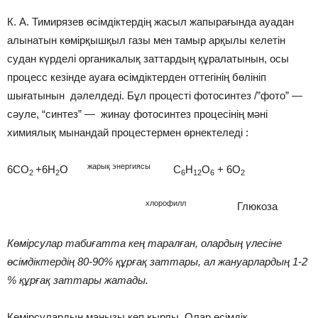
К. А. Тимирязев өсімдіктердің жасыл жапырағында ауадан
алынатын көмірқышқыл газы мен тамыр арқылы келетін
судан күрделі органикалық заттардың құралатынын, осы
процесс кезінде ауаға өсімдіктерден оттегінің бөлініп
шығатынын дәлелдеді. Бұл процесті фотосинтез /”фото” —
сәуле, “синтез” — жинау фотосинтез процесінің мәні
химиялық мынандай процестермен өрнектеледі :
жарық энергиясы
6СО
+6Н
О
С
Н
О
+ 6О
2
2
6
12
6
2
хлорофилл
Глюкоза
Көмірсулар табиғатта кең таралған, олардың үлесіне
өсімдіктердің 80-90% құрғақ заттары, ал жануарлардың 1-2
% құрғақ заттары жатады.
Көмірсулардың маңызы көп қырлы. Олар өсімдік