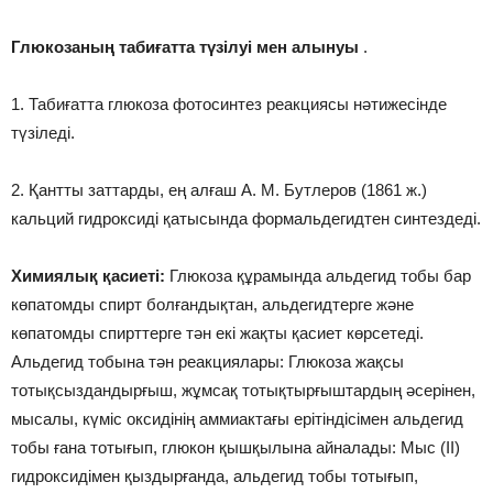
Глюкозаның табиғатта түзілуі мен алынуы
.
1. Табиғатта глюкоза фотосинтез реакциясы нәтижесінде
түзіледі.
2. Қантты заттарды, ең алғаш A. M. Бутлеров (1861 ж.)
кальций гидроксиді қатысында формальдегидтен синтездеді.
Химиялық қасиеті:
Глюкоза құрамында альдегид тобы бар
көпатомды спирт болғандықтан, альдегидтерге және
көпатомды спирттерге тән екі жақты қасиет көрсетеді.
Альдегид тобына тән реакциялары: Глюкоза жақсы
тотықсыздандырғыш, жұмсақ тотықтырғыштардың әсерінен,
мысалы, күміс оксидінің аммиактағы ерітіндісімен альдегид
тобы ғана тотығып, глюкон қышқылына айналады: Мыс (II)
гидроксидімен қыздырғанда, альдегид тобы тотығып,