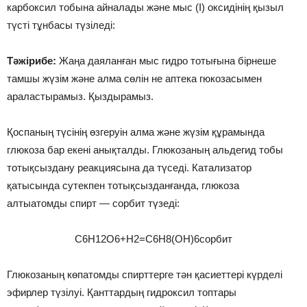
карбоксил тобына айналады және мыс (І) оксидінің қызыл
түсті тұнбасы түзіледі:
Тәжірибе:
Жаңа даяланған мыс гидро тотығына бірнеше
тамшы жүзім және алма сөлін не аптека гюкозасымен
араластырамыз. Қыздырамыз.
Қоспаның түсінің өзгеруін алма және жүзім құрамында
глюкоза бар екені анықталды. Глюкозаның альдегид тобы
тотықсыздану реакциясына да түседі. Катализатор
қатысында сутекпен тотықсызданғанда, глюкоза
алтыатомды спирт — сорбит түзеді:
C6H12O6+H2=C6H8(OH)6сорбит
Глюкозаның көпатомды спирттерге тән қасиеттері күрделі
эфирлер түзілуі. Қанттардың гидроксил топтары