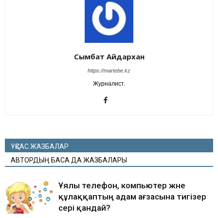
Сымбат Айдархан
https://martebe.kz
Журналист.
ҰҚСАС ЖАЗБАЛАР
АВТОРДЫҢ БАСҚА ДА ЖАЗБАЛАРЫ
Ұялы телефон, компьютер және
құлаққаптың адам ағзасына тигізер
әсері қандай?