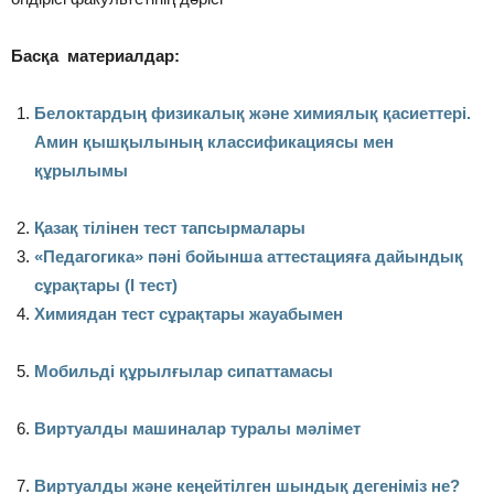
Басқа материалдар:
Белоктардың физикалық және химиялық қасиеттері.
Амин қышқылының классификациясы мен
құрылымы
Қазақ тілінен тест тапсырмалары
«Педагогика» пәні бойынша аттестацияға дайындық
сұрақтары (І тест)
Химиядан тест сұрақтары жауабымен
Мобильді құрылғылар сипаттамасы
Виртуалды машиналар туралы мәлімет
Вир­туал­ды жә­не ке­ңей­тіл­ген шын­дық де­ге­ні­міз не?