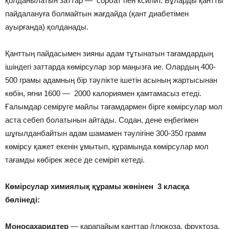
қолданылатын заттар — сорбат пен ксилит. Бұларды қантты
пайдалануға болмайтын жағдайда (қант диабетімен
ауырғанда) қолданады.
Қанттың пайдасымен зияны адам тұтынатын тағамдардың
ішіндегі заттарда көмірсулар зор маңызға ие. Олардың 400-
500 грамы адамның бір тәулікте ішетін асының жартысынан
көбін, яғни 1600 — 2000 калориямен қамтамасыз етеді.
Ғалымдар семіруге майлы тағамдармен бірге көмірсулар мол
аста себеп болатынын айтады. Содан, дене еңбегімен
шұғылданбайтын адам шамамен тәулігіне 300-350 грамм
көмірсу қажет екенін ұмытып, құрамында көмірсулар мол
тағамды көбірек жесе де семіріп кетеді.
Көмірсулар химиялық құрамы жөнінен 3 класқа
бөлінеді:
Моносахаридтер
— қарапайым қанттар /глюкоза, фруктоза,