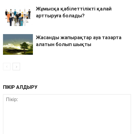
Жұмысқа қабілеттілікті қалай
арттыруға болады?
Жасанды жапырақтар ауа тазарта
алатын болып шықты
ПІКІР ҚАЛДЫРУ