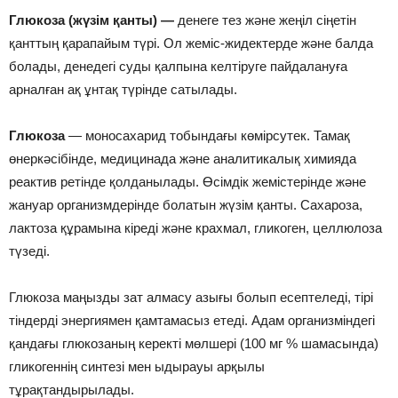
Глюкоза (жүзім қанты) —
денеге тез және жеңіл сіңетін
қанттың қарапайым түрі. Ол жеміс-жидектерде және балда
болады, денедегі суды қалпына келтіруге пайдалануға
арналған ақ ұнтақ түрінде сатылады.
Глюкоза
— моносахарид тобындағы көмірсутек. Тамақ
өнеркәсібінде, медицинада және аналитикалық химияда
реактив ретінде қолданылады. Өсімдік жемістерінде және
жануар организмдерінде болатын жүзім қанты. Сахароза,
лактоза құрамына кіреді және крахмал, гликоген, целлюлоза
түзеді.
Глюкоза маңызды зат алмасу азығы болып есептеледі, тірі
тіндерді энергиямен қамтамасыз етеді. Адам организміндегі
қандағы глюкозаның керекті мөлшері (100 мг % шамасында)
гликогеннің синтезі мен ыдырауы арқылы
тұрақтандырылады.