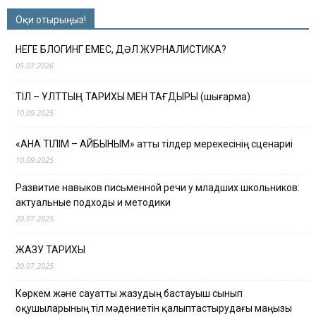
Оқи отырыңыз!
НЕГЕ БЛОГИНГ ЕМЕС, ДӘЛ ЖУРНАЛИСТИКА?
05.07.2026
ТІЛ – ҰЛТТЫҢ ТАРИХЫ МЕН ТАҒДЫРЫ (шығарма)
10.09.2025
«АНА ТІЛІМ – АЙБЫНЫМ» атты тілдер мерекесінің сценариі
10.09.2025
Развитие навыков письменной речи у младших школьников:
актуальные подходы и методики
20.07.2025
ЖАЗУ ТАРИХЫ
20.07.2025
Көркем және сауатты жазудың бастауыш сынып
оқушыларының тіл мәдениетін қалыптастырудағы маңызы