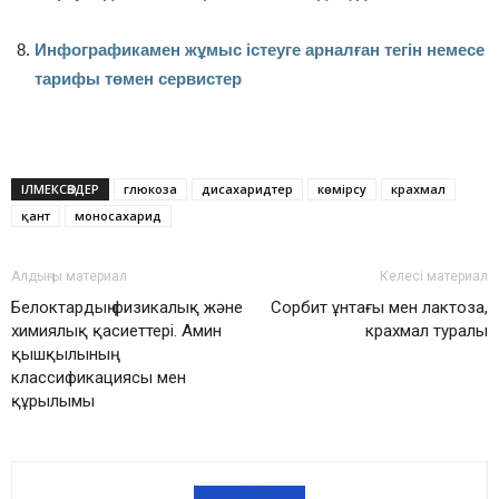
Инфографикамен жұмыс істеуге арналған тегін немесе
тарифы төмен сервистер
ІЛМЕКСӨЗДЕР
глюкоза
дисахаридтер
көмірсу
крахмал
қант
моносахарид
Алдыңғы материал
Келесі материал
Белоктардың физикалық және
Сорбит ұнтағы мен лактоза,
химиялық қасиеттері. Амин
крахмал туралы
қышқылының
классификациясы мен
құрылымы