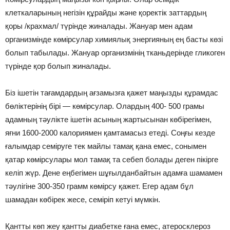
клеткаларының негізін құрайды және қоректік заттардың
қоры /крахмал/ түрінде жиналады. Жануар мен адам
организмінде көмірсулар химиялық энергияның ең басты көзі
болып табылады. Жануар организмінің тканьдерінде гликоген
түрінде қор болып жиналады.
Біз ішетін тағамдардың ағзамызға қажет маңызды құрамдас
бөліктерінің бірі — көмірсулар. Олардың 400- 500 грамы
адамның тәулікте ішетін асының жартысынан көбірегімен,
яғни 1600-2000 калориямен қамтамасыз етеді. Соңғы кезде
ғалымдар семіруге тек майлы тамақ қана емес, сонымен
қатар көмірсулары мол тамақ та себеп болады деген пікірге
келіп жүр. Дене еңбегімен шұғылданбайтын адамға шамамен
тәулігіне 300-350 грамм көмірсу қажет. Егер адам бұл
шамадан көбірек жесе, семіріп кетуі мүмкін.
Қантты көп жеу қантты диабетке ғана емес, атеросклероз