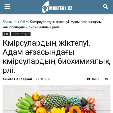
Басты бет
СӨЖ
Көмірсулардың жіктелуі. Адам ағзасындағы
көмірсулардың биохимиялық рөлі.
СӨЖ
Студенттерге
Көмірсулардың жіктелуі.
Адам ағзасындағы
көмірсулардың биохимиялық
рөлі.
Сымбат Айдархан
-
29.10.2020
16484
0