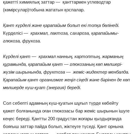
қажетті химиялық заттар — қанттармен углеводтар
(көмірсулар)тобына жататын қоспалар.
Қант күрделі және қарапайым болып екі топқа бөлінеді.
Күрделісі —
крахмал, лактоза, сахароза, қарапайымы-
глюкоза, фрукоза.
Күрделі қант — крахмал нанның, картоптың, жарманың
құрамында, қарапайым қант — глюкозаның көп мөлшері-
жүзім шырынында, фруктоза — жеміс-жидектер менбалда.
Қарапайым қант организмге жеңіл сіңеді және бәрінен де көп
мөлшерде күш-қуат (энергия) береді
.
Сол себепті адамның күш-қуатын шұғыл түрде көбейту
қажет болғанында оған глюкозасы бар жеміс шырынын ішуге
кеңес береді. Қантты 200 градустан жоғары қыздырғанда
бояғыш заттар пайда болып, жіктеуге түседі. Қант орнына