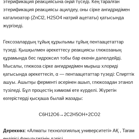
этерификация реакциясына оңай түседі. Кең таралған
этерификация реакциясы ацилдеу, оны сірке ангидридімен
катализатор (ZnCl2, H2SO4 натрий ацетаты) қатысында
жүргізеді.
Гексозалардың тұйық құрылымы тұйық пентаацетаттар
түзеді. Қышқылмен әрекеттесу реакциясы глюкозаның
құрамында бес гидроксил тобы бар екенін дәлелдейді.
Мысалы, глюкоза сірке ангидридімен мырыш хлориді
қатысында әрекеттесіп, α — пентаацетаттар түзеді: Спирттік
ашуы. Ашытқы ферменті әсерінен ашып, глюкозадан этанол
түзіледі. Бұл процестің химизмі өте күрделі. Жүретін
өзгерістерді қысқаша былай жазады:
С6Н12O6→2С2Н5ОН+2СO2
Дереккөз:
«Алматы технологиялық университеті» АҚ , Тағам
өндірісі факультетінің дәрісі