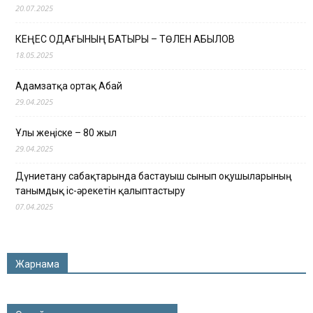
20.07.2025
КЕҢЕС ОДАҒЫНЫҢ БАТЫРЫ – ТӨЛЕН ҚАБЫЛОВ
18.05.2025
Адамзатқа ортақ Абай
29.04.2025
Ұлы жеңіске – 80 жыл
29.04.2025
Дүниетану сабақтарында бастауыш сынып оқушыларының
танымдық іс-әрекетін қалыптастыру
07.04.2025
Жарнама