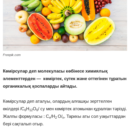
Freepik.com
Көмірсулар деп молекуласы көбінесе химиялық
элементтерден — көміртек, сутек және оттегінен тұратын
органикалық қоспаларды айтады.
Көмірсулар деп аталуы, олардың алғашқы зерттелген
өкілдері /С
Н
О
/ су мен көміртек атомынан құралған тәрізді.
6
12
6
Жалпы формуласы : С
/H
O/
. Тарихы аты сол уақыттардан
n
2
n
бері сақталып отыр.