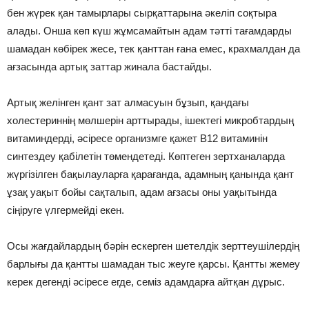
бен жүрек қан тамырлары сырқаттарына әкеліп соқтыра
алады. Онша көп күш жұмсамайтын адам тәтті тағамдарды
шамадан көбірек жесе, тек қанттан ғана емес, крахмалдан да
ағзасында артық заттар жинала бастайды.
Артық желінген қант зат алмасуын бұзып, қандағы
холестериннің мөлшерін арттырады, ішектегі микробтардың
витаминдерді, әсіресе организмге қажет В12 витаминін
синтездеу қабілетін төмендетеді. Көптеген зертханаларда
жүргізілген бақылауларға қарағанда, адамның қанында қант
ұзақ уақыт бойы сақталып, адам ағзасы оны уақытында
сіңіруге үлгермейді екен.
Осы жағдайлардың бәрін ескерген шетелдік зерттеушілердің
барлығы да қантты шамадан тыс жеуге қарсы. Қантты жемеу
керек дегенді әсіресе егде, семіз адамдарға айтқан дұрыс.