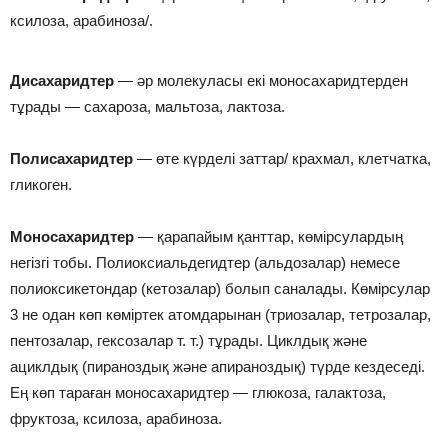
ксилоза, арабиноза/.
Дисахаридтер
— әр молекуласы екі моносахаридтерден
тұрады — сахароза, мальтоза, лактоза.
Полисахаридтер
— өте күрделі заттар/ крахмал, клетчатка,
гликоген.
Моносахаридтер
— қарапайым қанттар, көмірсулардың
негізгі тобы. Полиоксиальдегидтер (альдозалар) немесе
полиоксикетондар (кетозалар) болып саналады. Көмірсулар
3 не одан көп көміртек атомдарынан (триозалар, тетрозалар,
пентозалар, гексозалар т. т.) тұрады. Циклдық және
ациклдық (пираноздық және апираноздық) түрде кездеседі.
Ең көп тараған моносахаридтер — глюкоза, галактоза,
фруктоза, ксилоза, арабиноза.