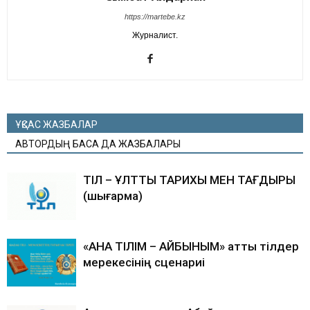
https://martebe.kz
Журналист.
ҰҚСАС ЖАЗБАЛАР
АВТОРДЫҢ БАСҚА ДА ЖАЗБАЛАРЫ
ТІЛ – ҰЛТТЫҢ ТАРИХЫ МЕН ТАҒДЫРЫ
(шығарма)
«АНА ТІЛІМ – АЙБЫНЫМ» атты тілдер
мерекесінің сценариі