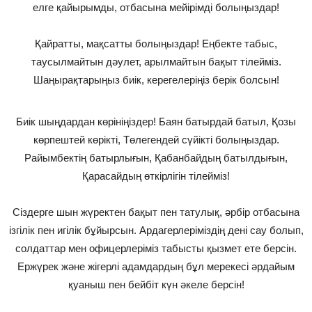
елге қайырымды, отбасына мейірімді болыңыздар!
Қайратты, мақсатты болыңыздар! Еңбекте табыс,
таусылмайтын дәулет, арылмайтын бақыт тілейміз.
Шаңырақтарыңыз биік, керегелеріңіз берік болсын!
Биік шыңдардан көрініңіздер! Баян батырдай батыл, Қозы
көрпештей көрікті, Төлегендей сүйікті болыңыздар.
Райымбектің батырлығын, Қабанбайдың батылдығын,
Қарасайдың өткірлігін тілейміз!
Сіздерге шын жүректен бақыт пен татулық, әрбір отбасына
ізгілік пен игілік бұйырсын. Ардагерлеріміздің дені сау болып,
солдаттар мен офицерлеріміз табысты қызмет ете берсін.
Ержүрек және жігерлі адамдардың бұл мерекесі әрдайым
қуаныш пен бейбіт күн әкеле берсін!