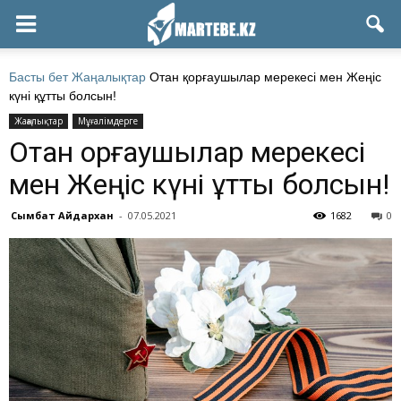
Басты бет
Жаңалықтар
Отан қорғаушылар мерекесі мен Жеңіс
күні құтты болсын!
Жаңалықтар
Мұғалімдерге
Отан қорғаушылар мерекесі
мен Жеңіс күні құтты болсын!
Сымбат Айдархан
-
07.05.2021
1682
0