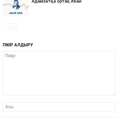
Адамзатқа ортақ Абай
ПІКІР ҚАЛДЫРУ