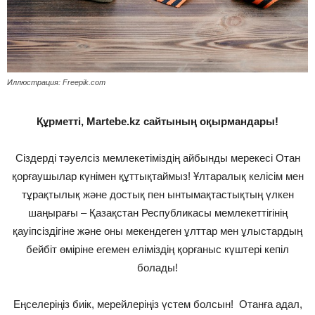
Иллюстрация: Freepik.com
Құрметті, Martebe.kz сайтының оқырмандары!
Сіздерді тәуелсіз мемлекетіміздің айбынды мерекесі Отан
қорғаушылар күнімен құттықтаймыз! Ұлтаралық келісім мен
тұрақтылық және достық пен ынтымақтастықтың үлкен
шаңырағы – Қазақстан Республикасы мемлекеттігінің
қауіпсіздігіне және оны мекендеген ұлттар мен ұлыстардың
бейбіт өміріне егемен еліміздің қорғаныс күштері кепіл
болады!
Еңселеріңіз биік, мерейлеріңіз үстем болсын! Отанға адал,