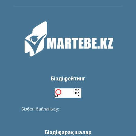
Біздің рейтинг
Бізбен байланысу:
tolegenberikbol@gmail.com
Біздің парақшалар