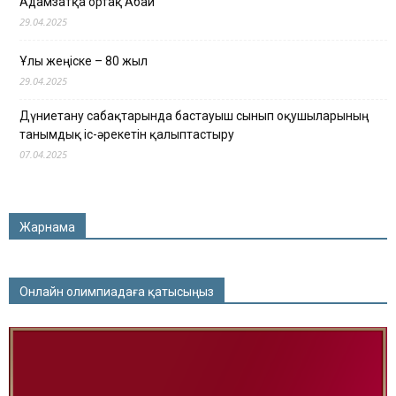
Адамзатқа ортақ Абай
29.04.2025
Ұлы жеңіске – 80 жыл
29.04.2025
Дүниетану сабақтарында бастауыш сынып оқушыларының
танымдық іс-әрекетін қалыптастыру
07.04.2025
Жарнама
Онлайн олимпиадаға қатысыңыз