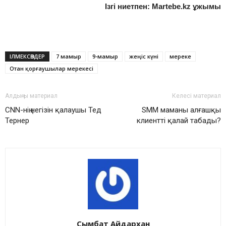
Ізгі ниетпен: Martebe.kz ұжымы
ІЛМЕКСӨЗДЕР
7 мамыр
9-мамыр
жеңіс күні
мереке
Отан қорғаушылар мерекесі
Алдыңғы материал
Келесі материал
CNN-нің негізін қалаушы Тед
SMM маманы алғашқы
Тернер
клиентті қалай табады?
Сымбат Айдархан