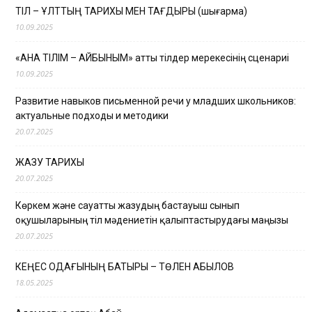
ТІЛ – ҰЛТТЫҢ ТАРИХЫ МЕН ТАҒДЫРЫ (шығарма)
10.09.2025
«АНА ТІЛІМ – АЙБЫНЫМ» атты тілдер мерекесінің сценариі
10.09.2025
Развитие навыков письменной речи у младших школьников:
актуальные подходы и методики
20.07.2025
ЖАЗУ ТАРИХЫ
20.07.2025
Көркем және сауатты жазудың бастауыш сынып
оқушыларының тіл мәдениетін қалыптастырудағы маңызы
20.07.2025
КЕҢЕС ОДАҒЫНЫҢ БАТЫРЫ – ТӨЛЕН ҚАБЫЛОВ
18.05.2025