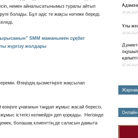
Адамза
лесіп, немен айналысатынымыз туралы айтып
29.04.202
руге болады. Бұл әдіс те жақсы нәтиже береді.
еледі.
Ұлы жең
29.04.202
а тырысамын” SMM маманымен сұқбат
Дүниет
ты жүргізу жолдары
оқушыл
қалыпт
07.04.202
еремін. Өзіңіздің қызметіңізге жақсылап
Жарна
ай өзіңізге ұнағанын таңдап жұмыс жасай бересіз.
Онлайн
ұмыс істегісі келмейді» деп қорқады. Негізінде
 демек, болашақ клиенттің де саласын дамыта