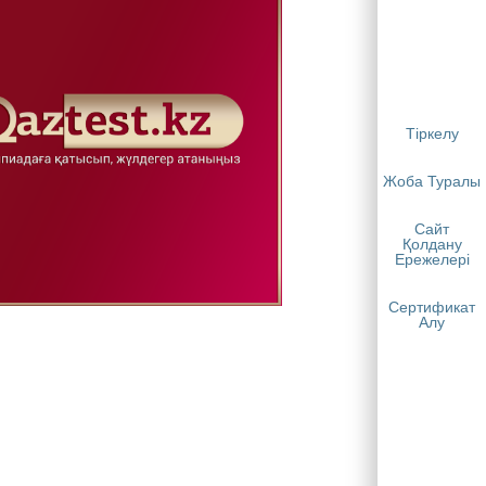
Тіркелу
Жоба Туралы
Сайт
Қолдану
Ережелері
Сертификат
Алу