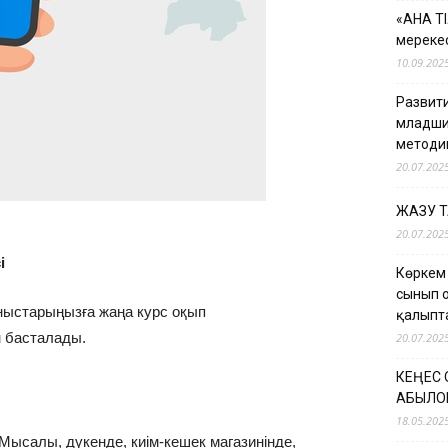
«АНА Т
мерекес
10.09.202
Развити
младши
методи
20.07.202
ЖАЗУ 
20.07.202
і
Көркем
сынып 
ныстарыңызға жаңа курс оқып
қалыпт
н басталады.
20.07.202
КЕҢЕС
ҚАБЫЛО
18.05.202
Мысалы, дүкенде, киім-кешек магазинінде,