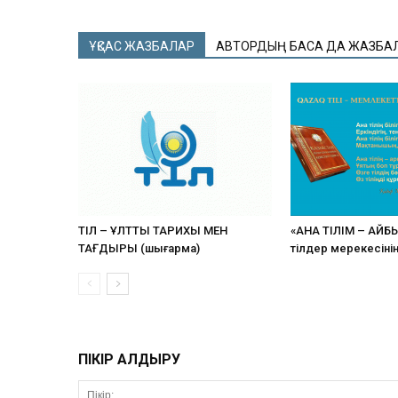
ҰҚСАС ЖАЗБАЛАР
АВТОРДЫҢ БАСҚА ДА ЖАЗБА
ТІЛ – ҰЛТТЫҢ ТАРИХЫ МЕН
«АНА ТІЛІМ – АЙБ
ТАҒДЫРЫ (шығарма)
тілдер мерекесіні
ПІКІР ҚАЛДЫРУ