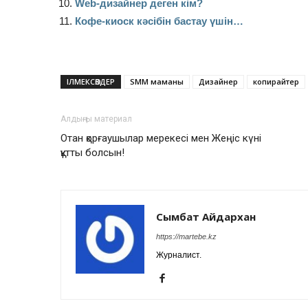
Web-дизайнер деген кім?
Кофе-киоск кәсібін бастау үшін…
ІЛМЕКСӨЗДЕР
SMM маманы
Дизайнер
копирайтер
Алдыңғы материал
Отан қорғаушылар мерекесі мен Жеңіс күні
құтты болсын!
Сымбат Айдархан
https://martebe.kz
Журналист.