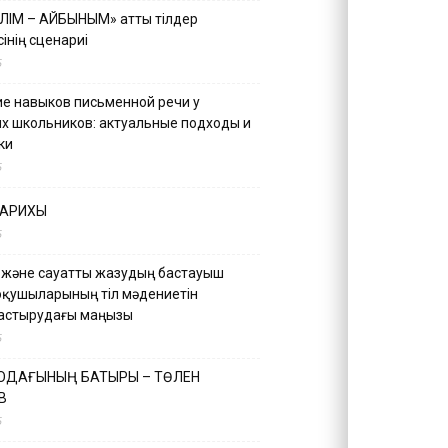
ІЛІМ – АЙБЫНЫМ» атты тілдер
інің сценариі
5
е навыков письменной речи у
х школьников: актуальные подходы и
ки
5
ТАРИХЫ
5
 және сауатты жазудың бастауыш
оқушыларының тіл мәдениетін
астырудағы маңызы
5
 ОДАҒЫНЫҢ БАТЫРЫ – ТӨЛЕН
В
5