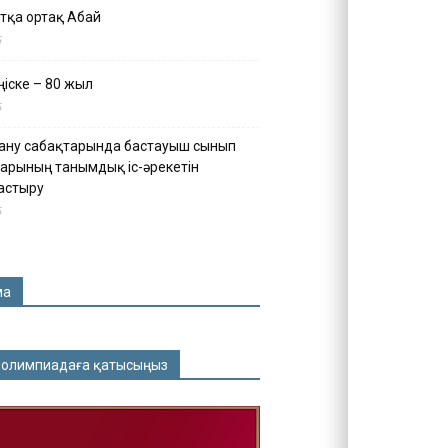
тқа ортақ Абай
5
іске – 80 жыл
5
ану сабақтарында бастауыш сынып
арының танымдық іс-әрекетін
астыру
5
ма
 олимпиадаға қатысыңыз