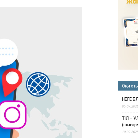
Оқи от
НЕГЕ Б
05.07.202
ТІЛ – 
(шығар
10.09.202