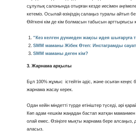
сұлулық салонында отырған кезде иесімен әңгіме
кетеміз. Осылай өзіңіздің салаңыз туралы айтып бе
Өйткені кім де кім болмасын табысын арттырғысы к
“Кез келген дүниеден жақсы идея шығаруғ
SMM маманы Жібек Өтеп: Инстаграмды сауат
SMM маманы деген кім?
3. Жарнама арқылы
Бұл 100% жұмыс істейтін әдіс, және осыған кеңес б
жарнама жасау керек.
⠀
Одан кейін міндетті түрде өтініштер түседі, әрі қар
Көп адам «ешкім жаңадан бастап жатқан маманмен ж
олай емес. Өзіңізге мықты жарнама бере алсаңыз,
аласыз.