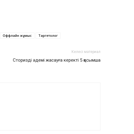
Оффлайн жұмыс
Таргетолог
Келесі материал
Сторизді әдемі жасауға керекті 5 қосымша