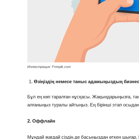
Иллюстрация: Freepik.com
Өзіңіздің немесе таныс адамыңыздың бизнес
Бұл ең көп таралған нұсқасы. Жақындарыңызға, та
алғаныңыз туралы айтыңыз. Ең бірінші этап осыда
⠀
2. Оффлайн
Мұндай жағдай сіздің де басыңыздан өткен шығар. 