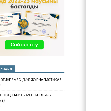
ырыңыз!
ЛОГИНГ ЕМЕС, ДӘЛ ЖУРНАЛИСТИКА?
6
ҰЛТТЫҢ ТАРИХЫ МЕН ТАҒДЫРЫ
ма)
5