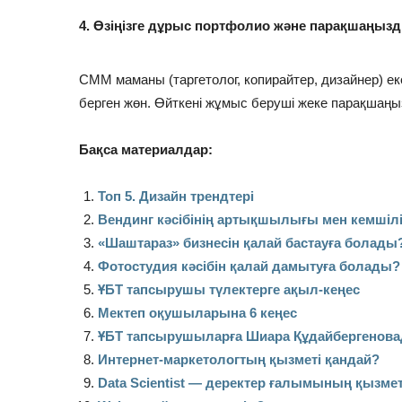
⠀
4. Өзіңізге дұрыс портфолио және парақшаңызд
СММ маманы (таргетолог, копирайтер, дизайнер) екен
берген жөн. Өйткені жұмыс беруші жеке парақшаңы
Бақса материалдар:
Топ 5. Дизайн трендтері
Вендинг кәсібінің артықшылығы мен кемшілі
«Шаштараз» бизнесін қалай бастауға болады
Фотостудия кәсібін қалай дамытуға болады?
ҰБТ тапсырушы түлектерге ақыл-кеңес
Мектеп оқушыларына 6 кеңес
ҰБТ тапсырушыларға Шиара Құдайбергенова
Интернет-маркетологтың қызметі қандай?
Data Scientist — деректер ғалымының қызмет