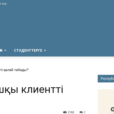
т алу
ҒА
СТУДЕНТТЕРГЕ
і қалай табады?
Респуб
шқы клиентті
2163
0