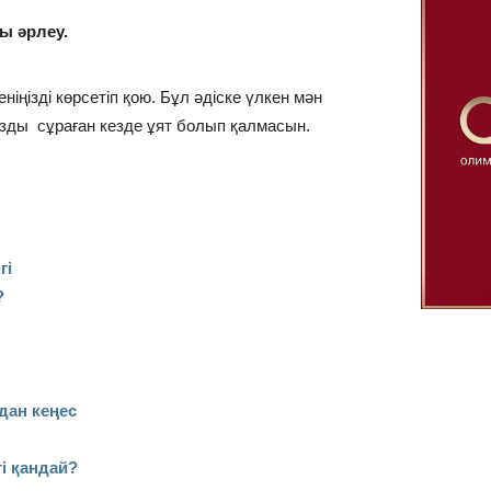
ы әрлеу.
іңізді көрсетіп қою. Бұл әдіске үлкен мән
зды сұраған кезде ұят болып қалмасын.
гі
?
дан кеңес
і қандай?