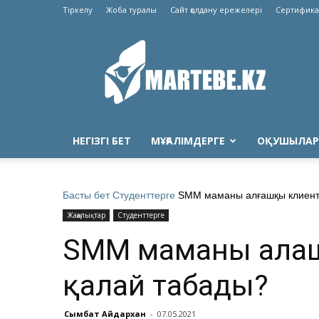
Тіркелу
Жоба туралы
Сайт қолдану ережелері
Сертифика
Martebe.kz
білім
сайты
НЕГІЗГІ БЕТ
МҰҒАЛІМДЕРГЕ
ОҚУШЫЛАР
Басты бет
Студенттерге
SMM маманы алғашқы клиентт
Жаңалықтар
Студенттерге
SMM маманы алға
қалай табады?
Сымбат Айдархан
-
07.05.2021