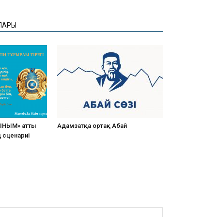
ЛАРЫ
ЫНЫМ» атты
Адамзатқа ортақ Абай
ң сценариі