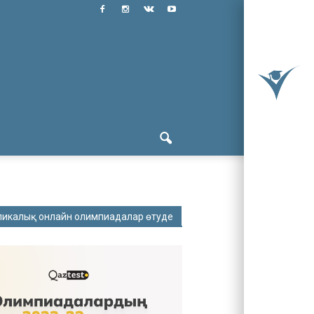
ликалық онлайн олимпиадалар өтуде