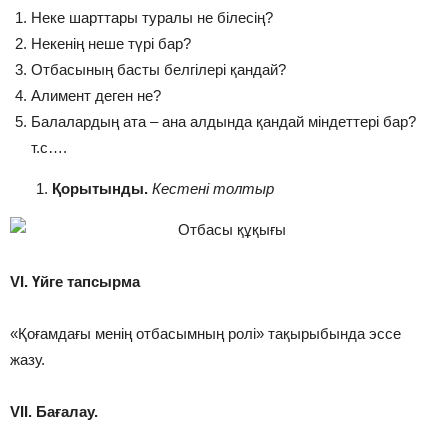
Неке шарттары туралы не білесің?
Некенің неше түрі бар?
Отбасының басты белгілері қандай?
Алимент деген не?
Балалардың ата – ана алдында қандай міндеттері бар?
т.с….
Қорытынды.
Кестені толтыр
VІ. Үйге тапсырма
«Қоғамдағы менің отбасымның ролі» тақырыбында эссе
жазу.
VІІ. Бағалау.