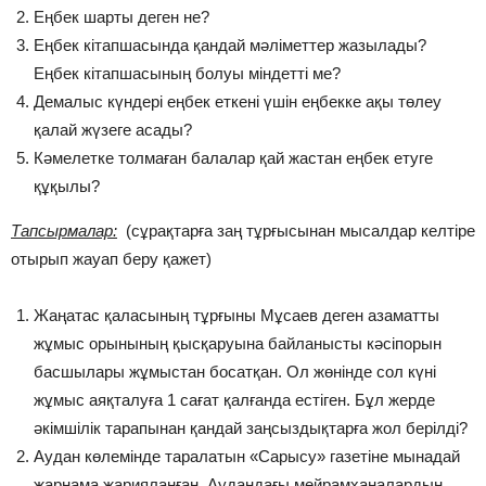
Еңбек шарты деген не?
Еңбек кітапшасында қандай мәліметтер жазылады?
Еңбек кітапшасының болуы міндетті ме?
Демалыс күндері еңбек еткені үшін еңбекке ақы төлеу
қалай жүзеге асады?
Кәмелетке толмаған балалар қай жастан еңбек етуге
құқылы?
Тапсырмалар:
(сұрақтарға заң тұрғысынан мысалдар келтіре
отырып жауап беру қажет)
Жаңатас қаласының тұрғыны Мұсаев деген азаматты
жұмыс орынының қысқаруына байланысты кәсіпорын
басшылары жұмыстан босатқан. Ол жөнінде сол күні
жұмыс аяқталуға 1 сағат қалғанда естіген. Бұл жерде
әкімшілік тарапынан қандай заңсыздықтарға жол берілді?
Аудан көлемінде таралатын «Сарысу» газетіне мынадай
жарнама жарияланған. Аудандағы мейрамханалардың