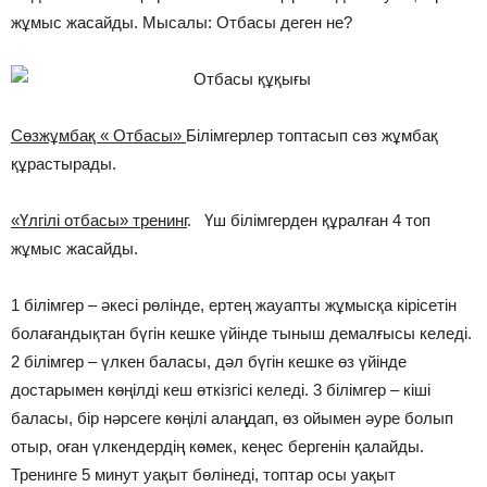
жұмыс жасайды. Мысалы: Отбасы деген не?
Сөзжұмбақ « Отбасы»
Білімгерлер топтасып сөз жұмбақ
құрастырады.
«Үлгілі отбасы» тренинг
. Үш білімгерден құралған 4 топ
жұмыс жасайды.
1 білімгер – әкесі рөлінде, ертең жауапты жұмысқа кірісетін
болағандықтан бүгін кешке үйінде тыныш демалғысы келеді.
2 білімгер – үлкен баласы, дәл бүгін кешке өз үйінде
достарымен көңілді кеш өткізгісі келеді. 3 білімгер – кіші
баласы, бір нәрсеге көңілі алаңдап, өз ойымен әуре болып
отыр, оған үлкендердің көмек, кеңес бергенін қалайды.
Тренинге 5 минут уақыт бөлінеді, топтар осы уақыт