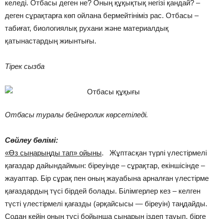
келеді. Отбасы деген не? Оның құқықтық негізі қандай? –
деген сұрақтарға көп ойлана бермейтініміз рас. Отбасы –
табиғат, биологиялық рухани және материалдық
қатынастардың жиынтығы.
Тірек сызба
Отбасы туралы бейнеролик көрсетіледі.
Сөйлеу бөлімі:
«Өз сыңарыңды тап» ойыны
. Жұптасқан түрлі үлестірмелі
қағаздар дайындаймын: біреуінде – сұрақтар, екіншісінде –
жауаптар. Бір сұрақ пен оның жауабына арналған үлестірме
қағаздардың түсі бірдей болады. Білімгерлер кез – келген
түсті үлестірмелі қағазды (әрқайсысы — біреуін) таңдайды.
Содан кейін оның түсі бойынша сыңарын іздеп тауып, бірге