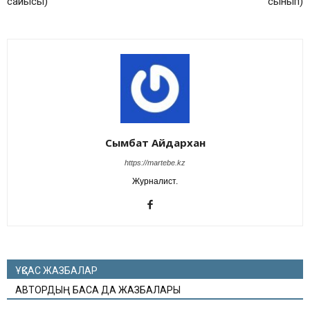
сайысы)
сынып)
Сымбат Айдархан
https://martebe.kz
Журналист.
ҰҚСАС ЖАЗБАЛАР
АВТОРДЫҢ БАСҚА ДА ЖАЗБАЛАРЫ