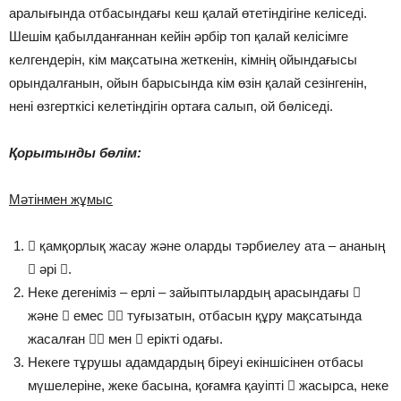
аралығында отбасындағы кеш қалай өтетіндігіне келіседі.
Шешім қабылданғаннан кейін әрбір топ қалай келісімге
келгендерін, кім мақсатына жеткенін, кімнің ойындағысы
орындалғанын, ойын барысында кім өзін қалай сезінгенін,
нені өзгерткісі келетіндігін ортаға салып, ой бөліседі.
Қорытынды бөлім:
Мәтінмен жұмыс
 қамқорлық жасау және оларды тәрбиелеу ата – ананың
 әрі .
Неке дегеніміз – ерлі – зайыптылардың арасындағы 
және  емес  туғызатын, отбасын құру мақсатында
жасалған  мен  ерікті одағы.
Некеге тұрушы адамдардың біреуі екіншісінен отбасы
мүшелеріне, жеке басына, қоғамға қауіпті  жасырса, неке