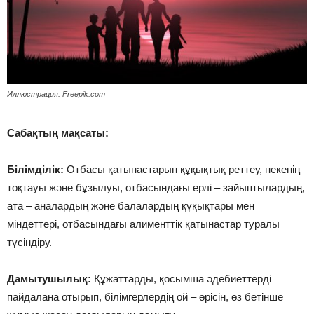
Иллюстрация: Freepik.com
Сабақтың мақсаты:
Білімділік:
Отбасы қатынастарын құқықтық реттеу, некенің
тоқтауы және бұзылуы, отбасындағы ерлі – зайыптылардың,
ата – аналардың және балалардың құқықтары мен
міндеттері, отбасындағы алименттік қатынастар туралы
түсіндіру.
Дамытушылық:
Құжаттарды, қосымша әдебиеттерді
пайдалана отырып, білімгерлердің ой – өрісін, өз бетінше