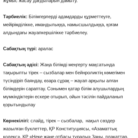
жұмыс жасау дағдыларын дамыту.
Тәрбиелік:
Білімгерлерді адамдарды құрметтеуге,
мейірімділікке, имандылыққа, намысшылдыққа, қоғам
алдындағы жауапкершілікке тәрбиелеу.
Сабақтың түрі:
аралас
Сабақтың әдісі:
Жаңа білімді меңгерту мақсатында
тақырыпты тірек – сызбалар мен бейнроликтің көмегімен
түсіндіріп баяндау, өзара сұрақ – жауап арқылы алған
білімдерін сараптау. Сонымен қатар білім алушылардың
мүмкіндіктерін ескере отырып, ойын тәсілін пайдаланып
қорытындылау
Көрнекілігі:
слайд, тірек – сызбалар, нақыл сөздер
жазылған буклеттер, ҚР Конституциясы, «Азаматтық
кодекс», ҚР «Неке және отбасы туралы» Заңы, плакаттар,