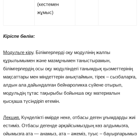
(кестемен
жұмыс)
Кіріспе бөлім:
Модульге кіру
. Білімгерлерді оқу модулінің жалпы
құрылымымен және мазмұнымен таныстырамын,
білімгерлердің осы оқу модуліндегі танымдық қызметтерінің
мақсаттары мен міндеттерін анықтаймын, тірек – сызбаларға,
алдын ала дайындалған бейнароликка сүйене отырып,
модульдің тұтас тақырыбы бойынша оқу материалын
қысқаша түсіндіріп өтемін.
Лекция.
Күнделікті өмірде неке, отбасы деген ұғымдарды жиі
естиміз. Отбасы дегенде әрқайсымыздың көз алдымызға,
ойымызға ата — анамыз, ата – әжеміз, туыс – бауырларымыз