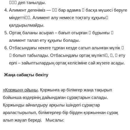
 деп танылды.
Алимент дегеніміз —  бар адамға  басқа мүшесі беруге
міндетті. Алимент алу немесе тоқтату құқығы
қалдырылмайды.
Ортақ баланы асырап – бағып отырған  бұрынғы 
алимент талап ету құқығы болады.
Отбасындағы некеге тұрған кезде сатып алынған мүлік 
 болып табылады. Отбасындағы ортақ мүлікті, ,  ету
ерлі – зайыптылардың ортақ келісіміне сай жүзеге асады.
Жаңа сабақты бекіту
«Қоржын» ойыны
. Қоржынға әр білімгер жаңа тақырып
бойынша өздерінің дайындаған сұрақтарын салады.
Қоржынды айналдыру арқылы ішіндегі сұрақтар
араластырылып, білімгерлер бір бірден қоржыннан сұрақ
алып жауап береді. Мысалы: