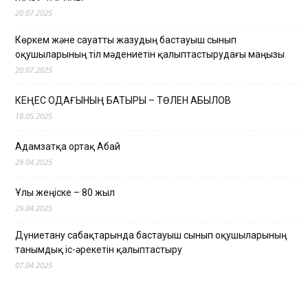
20.07.2025
Көркем және сауатты жазудың бастауыш сынып
оқушыларының тіл мәдениетін қалыптастырудағы маңызы
20.07.2025
КЕҢЕС ОДАҒЫНЫҢ БАТЫРЫ – ТӨЛЕН ҚАБЫЛОВ
18.05.2025
Адамзатқа ортақ Абай
29.04.2025
Ұлы жеңіске – 80 жыл
29.04.2025
Дүниетану сабақтарында бастауыш сынып оқушыларының
танымдық іс-әрекетін қалыптастыру
07.04.2025