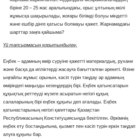
біріне 20 – 25 жас аралығындағы, орыс ұлтының өкілі
жұмысқа шақырылады, жоғары білімді болуы міндетті
және ешбір дінге қатысы болмауы қажет. Жарнамадағы
шарттар заңға қайшыма?
Үй тапсырмасын қорытындылау.
Еңбек – адамның өмір сүруіне қажетті материалдық, рухани
және басқа да игіліктерді жасауға бағытталған әрекеті. Өзіне
ыңғайлы жұмыс орынын, кәсіп түрін таңдау әр адамның
өміріндегі маңызды кезеңдердің бірі. Еңбек қатынсатарын
құқықтық реттеуді жүзеге асыратын негізгі құқық
салаларының бірі еңбек құқығы деп аталады. Еңбек
қатынастарының негізгі қағиттары Қазақстан
Республикасының Конституциясында бекітілген. Әркімнің
еңбек ету бостандығына, қызмет пен кәсіп түрін еркін таңдап
алуға құқығы бар.