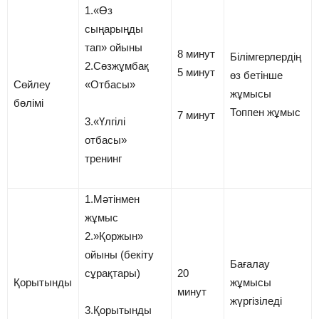
1.«Өз
сыңарыңды
тап» ойыны
8 минут
Білімгерлердің
2.Сөзжұмбақ
5 минут
өз бетінше
Сөйлеу
«Отбасы»
жұмысы
бөлімі
Топпен жұмыс
7 минут
3.«Үлгілі
отбасы»
тренинг
1.Мәтінмен
жұмыс
2.»Қоржын»
ойыны (бекіту
Бағалау
сұрақтары)
20
Қорытынды
жұмысы
минут
жүргізіледі
3.Қорытынды