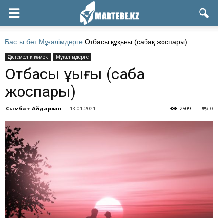
Басты бет
Мұғалімдерге
Отбасы құқығы (сабақ жоспары)
Әдістемелік көмек
Мұғалімдерге
Отбасы құқығы (сабақ
жоспары)
Сымбат Айдархан
-
18.01.2021
2509
0