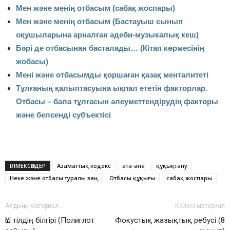
Мен және менің отбасым (сабақ жоспары)
Мен және менің отбасым (Бастауыш сынып
оқушыларына арналған әдеби-музыкалық кеш)
Бәрі де отбасынан басталады… (Кітап көрмесінің
жобасы)
Мені және отбасымды қоршаған қазақ менталитеті
Тұлғаның қалыптасуына ықпал ететін факторлар.
Отбасы – бала тұлғасын әлеуметтендірудің факторы
және белсенді субъектісі
ІЛМЕКСӨЗДЕР
Азаматтық кодекс
ата-ана
құқықтану
Неке және отбасы туралы заң
Отбасы құқығы
сабақ жоспары
Алдыңғы материал
Келесі материал
Үш тілдің білгірі (Полиглот
Фокустық жазықтық ребусі (8