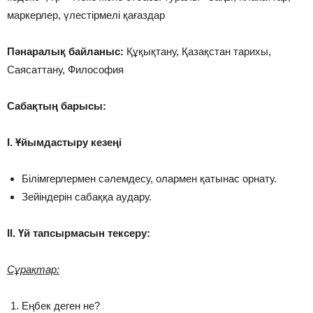
маркерлер, үлестірмелі қағаздар
Пәнаралық байланыс:
Құқықтану, Қазақстан тарихы,
Саясаттану, Философия
Сабақтың барысы:
І. Ұйымдастыру кезеңі
Білімгерлермен сәлемдесу, олармен қатынас орнату.
Зейіндерін сабаққа аудару.
ІІ. Үй тапсырмасын тексеру:
Сұрақтар:
Еңбек деген не?