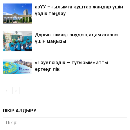
ҚазҰУ – ғылымға құштар жандар үшін
үздік таңдау
Дұрыс тамақтанудың адам ағзасы
үшін маңызы
«Тәуелсіздік — тұғырым» атты
ертеңгілік
ПІКІР ҚАЛДЫРУ