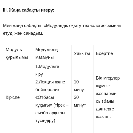
ІІІ. Жаңа сабақты игеру:
Мен жаңа сабақты «Модульдік оқыту технологиясымен»
өтуді жөн санадым.
Модуль
Модульдің
Уақыты
Есертпе
құрылымы
мазмұны
1.Модульге
кіру
Білімгерлер
2.Лекция және
10
жұмыс
бейнеролик
минут
жоспарын,
Кіріспе
«Отбасы
30
сызбаны
құқығы» (тірек –
минут
дәптерге
сызба арқылы
жазады
түсіндіру)