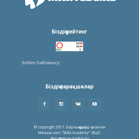
Біздің рейтинг
Бізбен байланысу:
tolegenberikbol@gmail.com
Біздің парақшалар
© copyright 2017. Барлық құқықтар қоғалған
Меншік иесі "Skills Academy" ЖШС
Жасақтаушы Agatay.kz