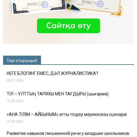
Оқи отырыңыз!
НЕГЕ БЛОГИНГ ЕМЕС, ДӘЛ ЖУРНАЛИСТИКА?
05.07.2026
ТІЛ – ҰЛТТЫҢ ТАРИХЫ МЕН ТАҒДЫРЫ (шығарма)
10.09.2025
«АНА ТІЛІМ – АЙБЫНЫМ» атты тілдер мерекесінің сценариі
10.09.2025
Развитие навыков письменной речи у младших школьников: