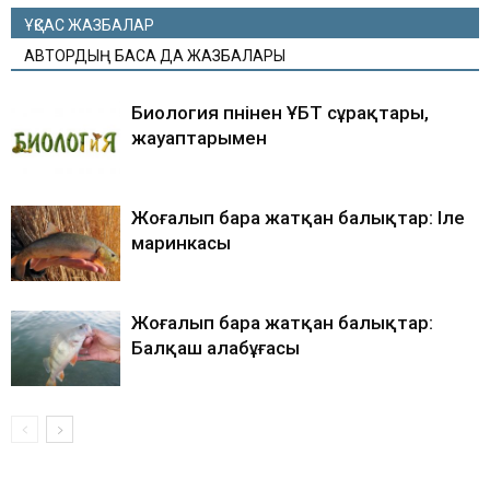
ҰҚСАС ЖАЗБАЛАР
АВТОРДЫҢ БАСҚА ДА ЖАЗБАЛАРЫ
Биология пәнінен ҰБТ сұрақтары,
жауаптарымен
Жоғалып бара жатқан балықтар: Іле
маринкасы
Жоғалып бара жатқан балықтар:
Балқаш алабұғасы