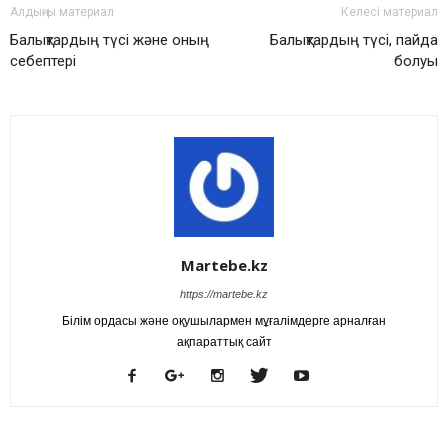
Алдыңғы материал
Келесі материал
Балықтардың түсі және оның
Балықтардың түсі, пайда
себептері
болуы
Martebe.kz
https://martebe.kz
Білім ордасы және оқушылармен мұғалімдерге арналған
ақпараттық сайт