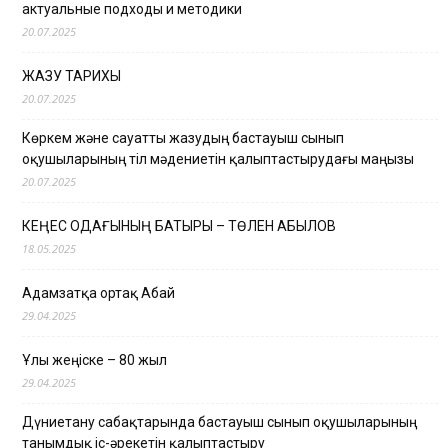
актуальные подходы и методики
20.07.2025
ЖАЗУ ТАРИХЫ
20.07.2025
Көркем және сауатты жазудың бастауыш сынып
оқушыларының тіл мәдениетін қалыптастырудағы маңызы
20.07.2025
КЕҢЕС ОДАҒЫНЫҢ БАТЫРЫ – ТӨЛЕН ҚАБЫЛОВ
18.05.2025
Адамзатқа ортақ Абай
29.04.2025
Ұлы жеңіске – 80 жыл
29.04.2025
Дүниетану сабақтарында бастауыш сынып оқушыларының
танымдық іс-әрекетін қалыптастыру