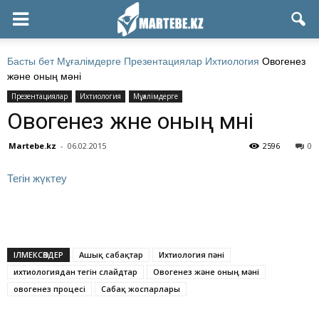
Басты бет
Мұғалімдерге
Презентациялар
Ихтиология
Овогенез
және оның мәні
Презентациялар
Ихтиология
Мұғалімдерге
Овогенез және оның мәні
Martebe.kz
-
06.02.2015
2596
0
Тегін жүктеу
ІЛМЕКСӨЗДЕР
Ашық сабақтар
Ихтиология пәні
ихтиологиядан тегін слайдтар
Овогенез және оның мәні
овогенез процесі
Сабақ жоспарлары