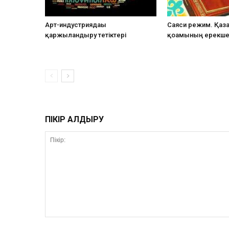
Арт-индустриядағы
Саяси режим. Қаз
қаржыландыру тетіктері
қоғамының ерекшел
ПІКІР ҚАЛДЫРУ