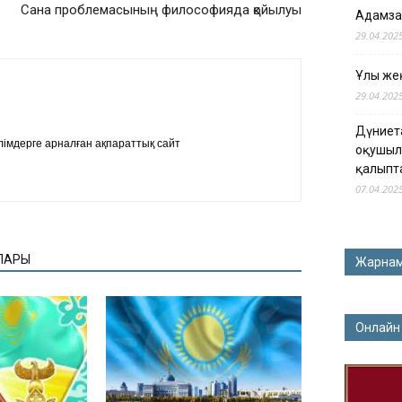
Сана проблемасының философияда қойылуы
Адамза
29.04.202
Ұлы жең
29.04.202
Дүниет
імдерге арналған ақпараттық сайт
оқушыл
қалыпт
07.04.202
ЛАРЫ
Жарна
Онлайн