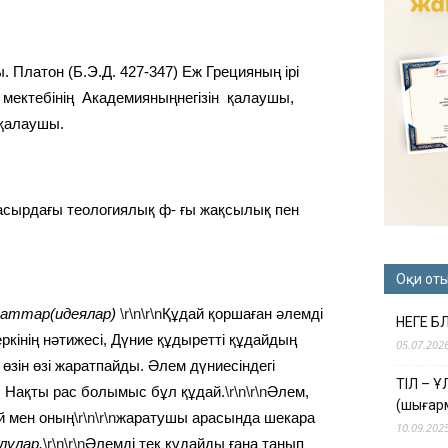
 Платон (Б.Э.Д. 427-347) Еж Грецияның ірі
 мектебінің Академияныңнегізін қалаушы,
 қалаушы.
асырдағы теологиялық ф- ғы жақсылық пен
Оқи от
гматтар(идеялар)
\r\n\r\n
Құдай қоршаған әлемді
НЕГЕ Б
ркінің нәтижесі, Дүние құдыретті құдайдың
05.07.202
 өзін өзі жаратпайды. Әлем дүниесіндегі
ТІЛ – 
, Нақты рас болымыс бұл құдай.
\r\n\r\n
Әлем,
(шығар
й мен оның
\r\n\r\n
жаратушы арасында шекара
10.09.202
лулар.
\r\n\r\n
Әлемді тек құдайды ғана танып