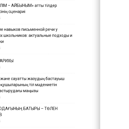
ІЛІМ – АЙБЫНЫМ» атты тілдер
інің сценариі
5
е навыков письменной речи у
х школьников: актуальные подходы и
ки
5
ТАРИХЫ
5
 және сауатты жазудың бастауыш
оқушыларының тіл мәдениетін
астырудағы маңызы
5
 ОДАҒЫНЫҢ БАТЫРЫ – ТӨЛЕН
В
5