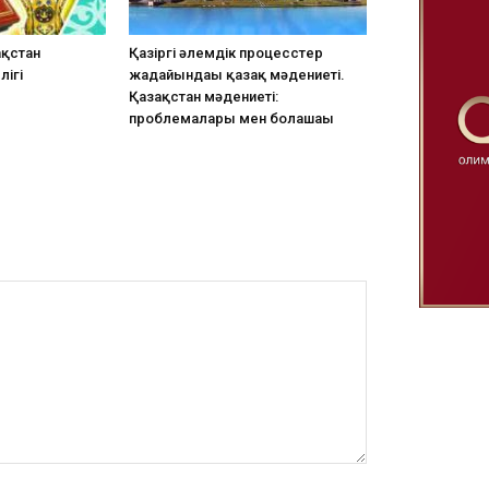
ақстан
Қазіргі әлемдік процесcтер
ігі
жағдайындағы қазақ мәдениеті.
Қазақстан мәдениеті:
проблемалары мен болашағы