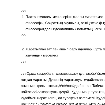
\r\n
Платон тұлғасы мен өнерінің жалпы сипаттамасы.
философы, Сократтың оқушысы, өзінің жеке ф-қ
философиядағы идеологиялық бағыттың негізін
\r\n
Жаратылған зат пен ашып беру идеялар. Орта ғ
жамандық мәселесі.
\r\n
\r\n
Орта ғасырдағы теологиялық ф-я негізгі до
жоқтан жаратты. Дүниенің жаратылуы құдай
\r\n\r\n
е
көмегімен қалыптасқан,
\r\n\r\n
пайда болған. Табиғат
жайғас
\r\n\r\n
жаратушы құдай . Құдай мәңгі тұрақты
құдаймен жаратылған, ол тұрақсыз өзгермелі. Құда
жоқ.
\r\n\r\n
Догматқа сәйкес ,ашып берушілер, ашы