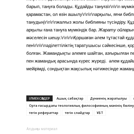
барып, тануға болады. Құдайды тануға
\r\n\r\n
мүмкі
қарамастан, ол өзін ашылу
\r\n\r\n
арқылы, яғни библ
танудың
\r\n\r\n
жалғыз жолы библияны түсіндіру. Құ
арқылы ғана тануға мүмкіндік бар.
Жарату ойлары
мәселесін шешу.
\r\n\r\n
Қоршаған әлем тұтастай құ
пен
\r\n\r\n
әділеттіліктің таратушысы сәйкесінше, қо
болған. Жамандықты әлемге шайтан, азғырылған пе
пен жамандық арасында күрес жүреді. әлем құда
мейірімді, сондықтан жақсылық нәтижесінде жаман
ІЛМЕКСӨЗДЕР
Ашық сабақтар
Дүниенің жаратылуы
Орта ғасырдағы теологиялық философияның мәнінің бөліну
тегін рефераттар
тегін слайдтар
ҰБТ
Алдыңғы материал