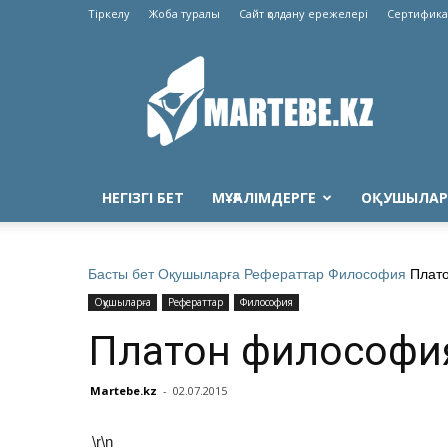
Тіркелу
Жоба туралы
Сайт қолдану ережелері
Сертифика
Martebe.kz
білім
сайты
НЕГІЗГІ БЕТ
МҰҒАЛІМДЕРГЕ
ОҚУШЫЛАР
Басты бет
Оқушыларға
Рефераттар
Философия
Плат
Оқушыларға
Рефераттар
Философия
Платон философи
Martebe.kz
-
02.07.2015
\r\n