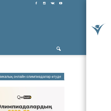
ликалық онлайн олимпиадалар өтуде