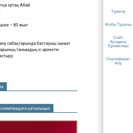
тқа ортақ Абай
Тіркелу
5
Жоба Туралы
іске – 80 жыл
5
Сайт
Қолдану
ану сабақтарында бастауыш сынып
Ережелері
арының танымдық іс-әрекетін
астыру
Сертификат
5
Алу
ма
 олимпиадаға қатысыңыз