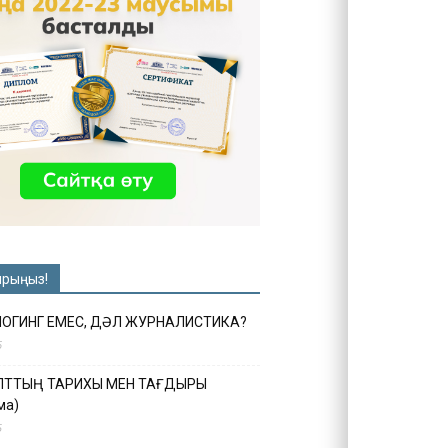
ырыңыз!
ЛОГИНГ ЕМЕС, ДӘЛ ЖУРНАЛИСТИКА?
6
ҰЛТТЫҢ ТАРИХЫ МЕН ТАҒДЫРЫ
ма)
5