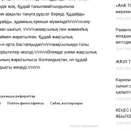
«АНА Т
ндік жоқ. Құдай танылмайтындығына
мерекес
ия арқылы тануға рұқсат береді. Құдайды
10.09.202
дайды, адамның ерекше мүмкіндігі
\r\n\r\n
сену
нан шығып,
\r\n\r\n
жаақсылық пен жамандық
Развити
младши
даймен жаратылған. Құдай жақсылық
методи
р-н орта бастапқыда
\r\n\r\n
жақсылыққа толы
20.07.202
ріштелер әкелді.
\r\n\r\n
Әлемде үнемі жақсылық
йының жаратылысы болғандықтан, ол құдай
ЖАЗУ 
дықты жеңеді.
\r\n\r\n
20.07.202
Көркем
сынып 
қалыпт
қазақша рефераттар
20.07.202
і
Платон философиясы
Сабақ жоспарлары
КЕҢЕС
ҚАБЫЛО
18.05.202
Келесі материал