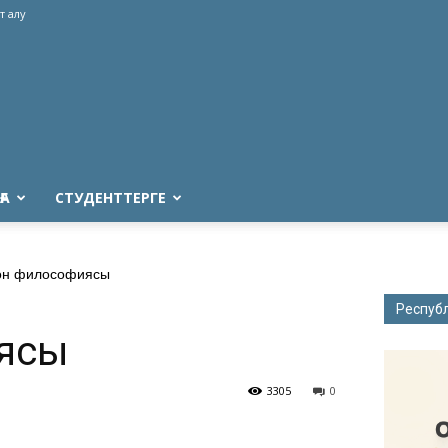
т алу
ҒА
СТУДЕНТТЕРГЕ
он философиясы
Респуб
ясы
3305
0