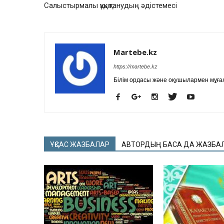
Салыстырмалы құқықтанудың әдістемесі
Martebe.kz
https://martebe.kz
Білім ордасы және оқушылармен мұғал
ҰҚСАС ЖАЗБАЛАР
АВТОРДЫҢ БАСҚА ДА ЖАЗБА