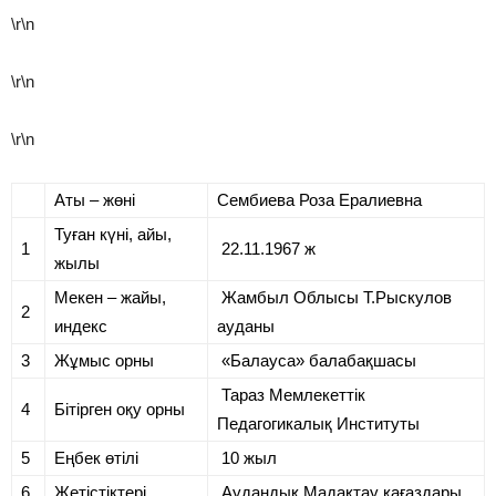
\r\n
\r\n
\r\n
Аты – жөні
Сембиева Роза Ералиевна
Туған күні, айы,
1
22.11.1967 ж
жылы
Мекен – жайы,
Жамбыл Облысы Т.Рыскулов
2
индекс
ауданы
3
Жұмыс орны
«Балауса» балабақшасы
Тараз Мемлекеттік
4
Бітірген оқу орны
Педагогикалық Институты
5
Еңбек өтілі
10 жыл
6
Жетістіктері
Аудандық Мадақтау қағаздары