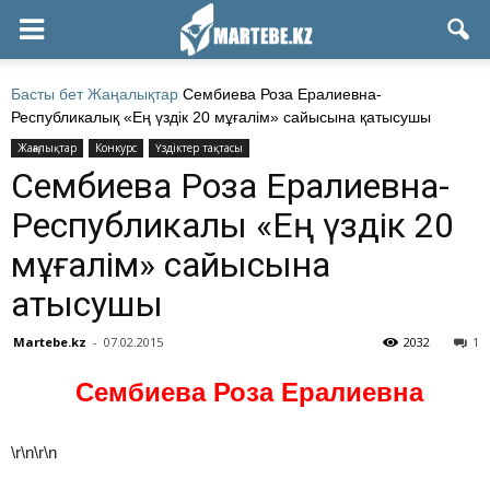
Басты бет
Жаңалықтар
Сембиева Роза Ералиевна-
Республикалық «Ең үздік 20 мұғалім» сайысына қатысушы
Жаңалықтар
Конкурс
Үздіктер тақтасы
Сембиева Роза Ералиевна-
Республикалық «Ең үздік 20
мұғалім» сайысына
қатысушы
Martebe.kz
-
07.02.2015
2032
1
Сембиева Роза Ералиевна
\r\n\r\n