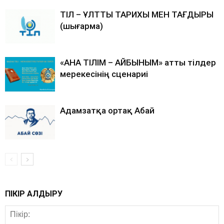
ТІЛ – ҰЛТТЫҢ ТАРИХЫ МЕН ТАҒДЫРЫ
(шығарма)
«АНА ТІЛІМ – АЙБЫНЫМ» атты тілдер
мерекесінің сценариі
Адамзатқа ортақ Абай
ПІКІР ҚАЛДЫРУ