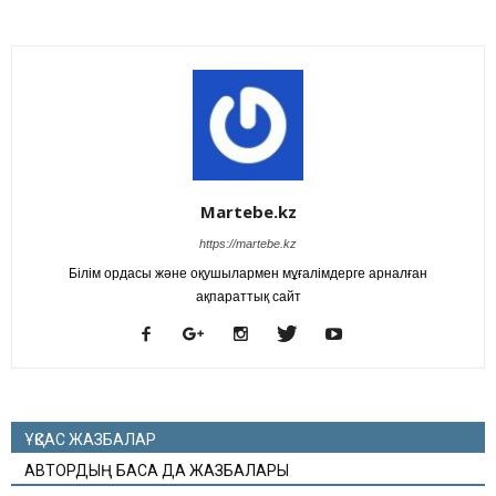
Martebe.kz
https://martebe.kz
Білім ордасы және оқушылармен мұғалімдерге арналған
ақпараттық сайт
ҰҚСАС ЖАЗБАЛАР
АВТОРДЫҢ БАСҚА ДА ЖАЗБАЛАРЫ