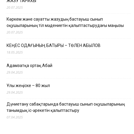
ЖАЗУ ТАРИХЫ
20.07.2025
Көркем және сауатты жазудың бастауыш сынып
оқушыларының тіл мәдениетін қалыптастырудағы маңызы
20.07.2025
КЕҢЕС ОДАҒЫНЫҢ БАТЫРЫ – ТӨЛЕН ҚАБЫЛОВ
18.05.2025
Адамзатқа ортақ Абай
29.04.2025
Ұлы жеңіске – 80 жыл
29.04.2025
Дүниетану сабақтарында бастауыш сынып оқушыларының
танымдық іс-әрекетін қалыптастыру
07.04.2025