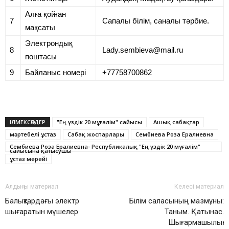
Алға қойған
7
Сапалы білім, саналы тәрбие.
мақсаты
Электрондық
8
Lady.sembieva@mail.ru
поштасы
9
Байланыс номері
+77758700862
ІЛМЕКСӨЗДЕР
"Ең үздік 20 мұғалім" сайысы
Ашық сабақтар
мәртебелі ұстаз
Сабақ жоспарлары
Сембиева Роза Ералиевна
Сембиева Роза Ералиевна- Республикалық "Ең үздік 20 мұғалім"
сайысына қатысушы
ұстаз мерейі
Алдыңғы материал
Келесі материал
Балықтардағы электр
Білім саласының мазмұны:
шығаратын мүшелер
Таным. Қатынас.
Шығармашылық.