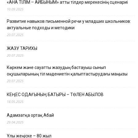
«АНА ТІЛІМ – АЙБЫНЫМ» атты тілдер мерекесінің сценариі
10.09.2025
Развитие навыков письменной речи у младших школьников:
актуальные подходы и методики
20.07.2025
ЖАЗУ ТАРИХЫ
20.07.2025
Көркем және сауатты жазудың бастауыш сынып
оқушыларының тіл мәдениетін қалыптастырудағы маңызы
20.07.2025
КЕҢЕС ОДАҒЫНЫҢ БАТЫРЫ – ТӨЛЕН ҚАБЫЛОВ
18.05.2025
Адамзатқа ортақ Абай
29.04.2025
Ұлы жеңіске – 80 жыл