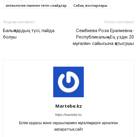
ихтиология пәнінен тегін слайдтар
Сабақ жоспарлары
Алдыңғы материал
Келесі материал
Балықтардың түсі, пайда
Сембиева Роза Ералиевна-
болуы
Республикалық «Ең үздік 20
мұғалім» сайысына қатысушы
Martebe.kz
https://martebe.kz
Білім ордасы және оқушылармен мұғалімдерге арналған
ақпараттық сайт