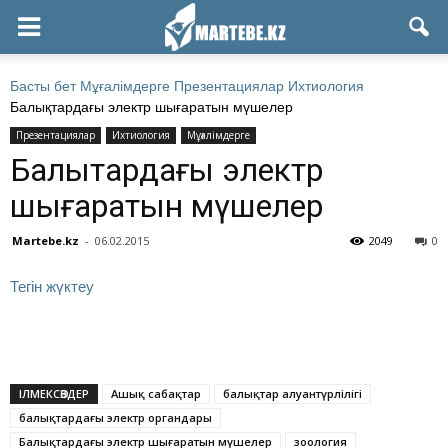
Басты бет
Мұғалімдерге
Презентациялар
Ихтиология
Балықтардағы электр шығаратын мүшелер
Презентациялар
Ихтиология
Мұғалімдерге
Балықтардағы электр
шығаратын мүшелер
Martebe.kz
-
06.02.2015
2049
0
Тегін жүктеу
ІЛМЕКСӨЗДЕР
Ашық сабақтар
балықтар алуантүрлілігі
балықтардағы электр органдары
Балықтардағы электр шығаратын мүшелер
зоология