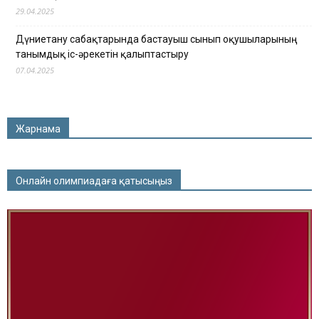
29.04.2025
Дүниетану сабақтарында бастауыш сынып оқушыларының
танымдық іс-әрекетін қалыптастыру
07.04.2025
Жарнама
Онлайн олимпиадаға қатысыңыз