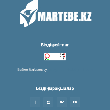
Біздің рейтинг
Бізбен байланысу:
tolegenberikbol@gmail.com
Біздің парақшалар