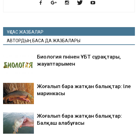
ҰҚСАС ЖАЗБАЛАР
АВТОРДЫҢ БАСҚА ДА ЖАЗБАЛАРЫ
Биология пәнінен ҰБТ сұрақтары,
жауаптарымен
Жоғалып бара жатқан балықтар: Іле
маринкасы
Жоғалып бара жатқан балықтар:
Балқаш алабұғасы