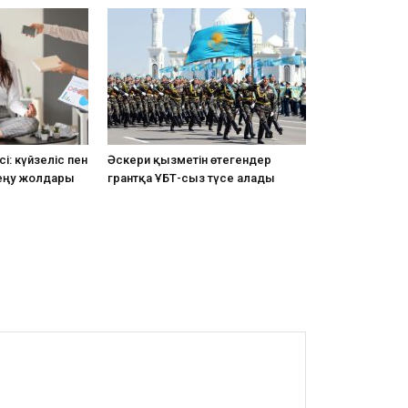
і: күйзеліс пен
Әскери қызметін өтегендер
еңу жолдары
грантқа ҰБТ-сыз түсе алады