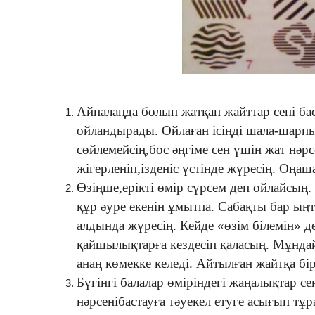
Айналаңда болып жатқан жайттар сені ба
ойландырады. Ойлаған ісіңді шала-шарпы
сөйлемейсің,бос әңгіме сен үшін жат нәрс
жігерленіп,ізденіс үстінде жүресің. Оңаш
Өзіңше,ерікті өмір сүрсем деп ойлайсың.
құр әуре екенін ұмытпа. Сабақты бар ы
алдында жүресің. Кейде «өзім білемін» д
қайшылықтарға кездесіп қаласың. Мұндай
анаң көмекке келеді. Айтылған жайтқа бір
Бүгінгі балалар өміріндегі жаңалықтар с
нәрсенібастауға тәуекел етуге асығып 