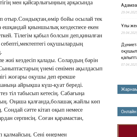
ігің мен қайсарлығыңның арқасында
Адамза
29.04.202
ап отыр.Сондықтан,өмір бойы осылай тек
Ұлы жең
а ешқандай қиыншылық кездеспесе екен
29.04.202
 еткей. Тілегім қабыл болсын деп,қиналған
 себепті,мектептегі оқушылардың
Дүниет
оқушыл
.
қалыпт
ле жиі кездесіп қалады. Солардың бәрін
07.04.202
Сыныптастарың үнемі сенімен ақылдасып
лігі жоғары оқушы деп ерекше
аныңа айрықша күш-қуат береді.
Жарна
тез тіл табысып кетесің. Сабағыңа
ың. Оңаша қалғанда,болашақ жайлы көп
. Сондай сәтте кітап оқып немесе
Онлайн
дан серписің. Соған қарамастан,
п қалмайсың. Сені өнермен