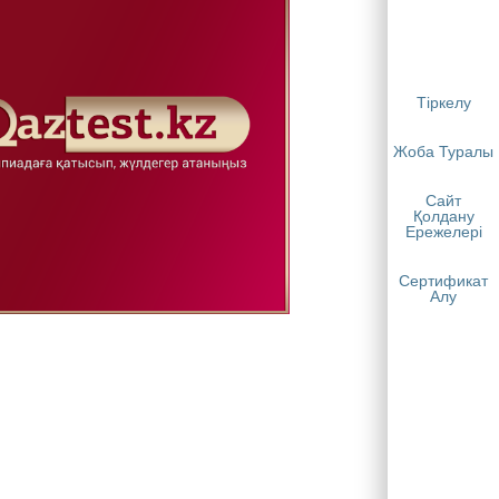
Тіркелу
Жоба Туралы
Сайт
Қолдану
Ережелері
Сертификат
Алу