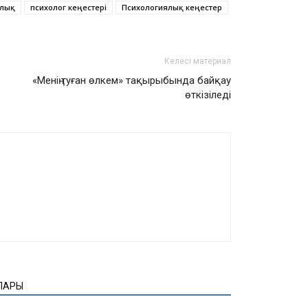
ұлық
психолог кеңестері
Психологиялық кеңестер
Келесі материал
«Менің туған өлкем» тақырыбында байқау
өткізіледі
ЛАРЫ