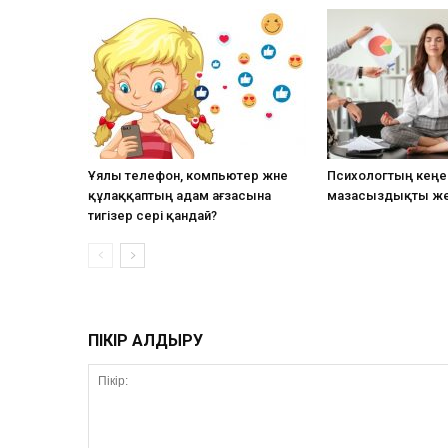
Ұялы телефон, компьютер және
Психологтың кеңес
құлаққаптың адам ағзасына
мазасыздықты ж
тигізер әсері қандай?
ПІКІР ҚАЛДЫРУ