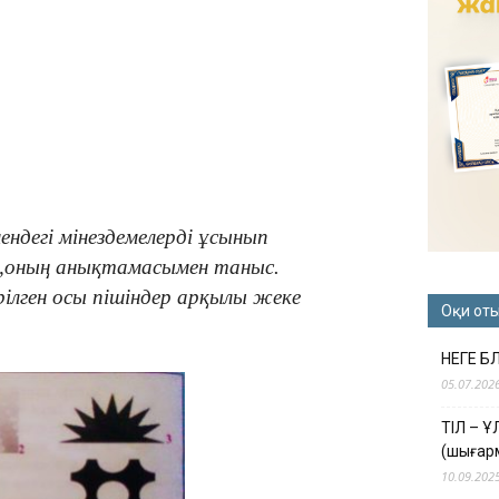
ендегі мінездемелерді ұсынып
да,оның анықтамасымен таныс.
ілген осы пішіндер арқылы жеке
Оқи от
НЕГЕ Б
05.07.202
ТІЛ – 
(шығар
10.09.202