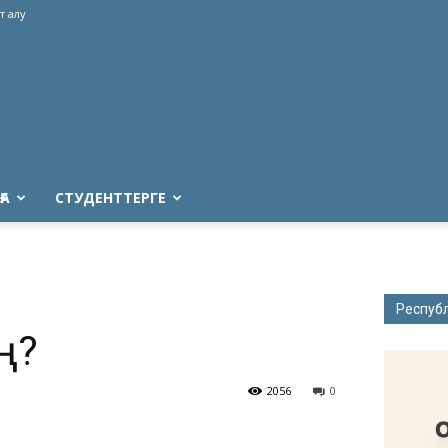
т алу
ҒА
СТУДЕНТТЕРГЕ
Респуб
ң?
2056
0