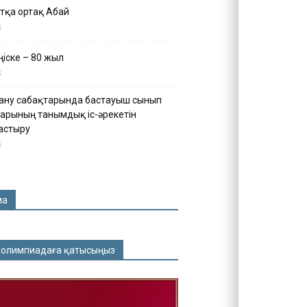
тқа ортақ Абай
5
іске – 80 жыл
5
ану сабақтарында бастауыш сынып
арының танымдық іс-әрекетін
астыру
5
ма
 олимпиадаға қатысыңыз