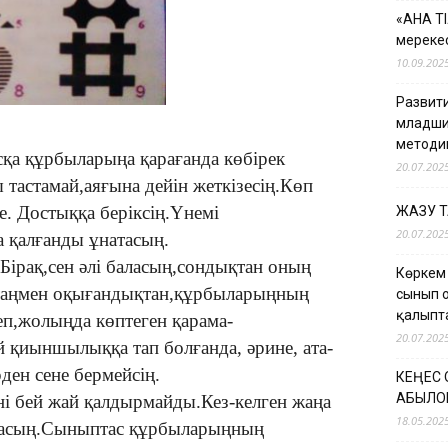
«АНА Т
мерекес
10.09.202
Развити
младши
методи
сқа құрбыларыңа қарағанда көбірек
20.07.202
 тастамай,аяғына дейін жеткізесің.Көп
е. Достыққа беріксің.Үнемі
ЖАЗУ 
20.07.202
а қалғанды ұнатасың.
 Бірақ,сен әлі баласың,сондықтан оның
Көркем
ңтаңмен оқығандықтан,құрбыларыңның
сынып 
қалыпт
еп,жолыңда көптеген қарама-
20.07.202
 қиыншылыққа тап болғанда, әрине, ата-
ден сене бермейсің.
КЕҢЕС
ҚАБЫЛО
ені бей жай қалдырмайды.Кез-келген жаңа
18.05.202
тұрасың.Сыныптас құрбыларыңның