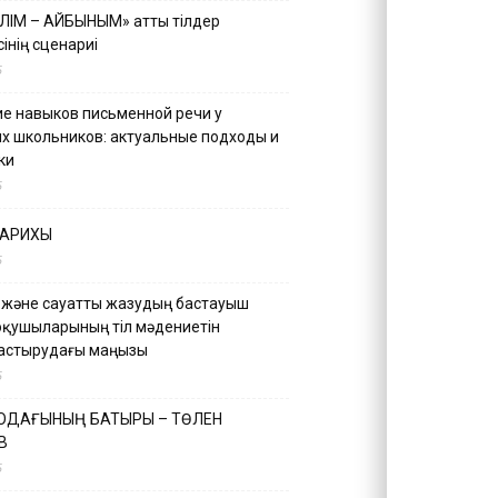
ІЛІМ – АЙБЫНЫМ» атты тілдер
інің сценариі
5
е навыков письменной речи у
х школьников: актуальные подходы и
ки
5
ТАРИХЫ
5
 және сауатты жазудың бастауыш
оқушыларының тіл мәдениетін
астырудағы маңызы
5
 ОДАҒЫНЫҢ БАТЫРЫ – ТӨЛЕН
В
5