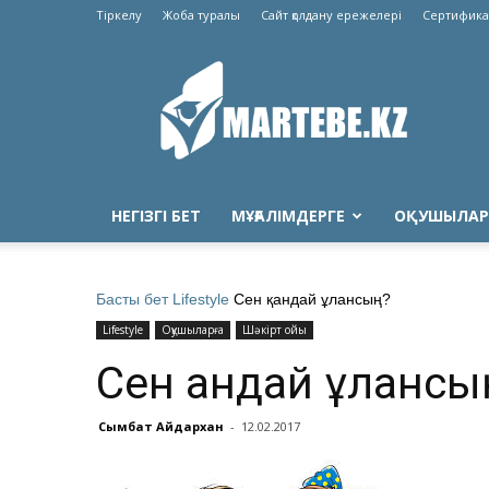
Тіркелу
Жоба туралы
Сайт қолдану ережелері
Сертифика
Martebe.kz
білім
сайты
НЕГІЗГІ БЕТ
МҰҒАЛІМДЕРГЕ
ОҚУШЫЛАР
Басты бет
Lifestyle
Сен қандай ұлансың?
Lifestyle
Оқушыларға
Шәкірт ойы
Сен қандай ұлансы
Сымбат Айдархан
-
12.02.2017