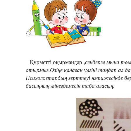
Құрметті оқырмандар
,сендерге мына төм
отырмыз.Өзіңе қалаған үлгіні таңдап ал 
Психологтардың зерттеуі нәтижесінде бер
басыңның мінездемесін таба аласың.