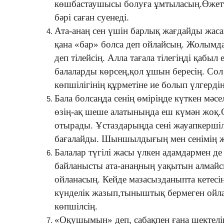
көшбастаушысы болуға ұмтыласың.Өжетт
бәрі саған суенеді.
Ата-анаң сен үшін барлық жағдайды жас
қана «бар» болса деп ойлайсың. Жолымд
деп тілейсің. Алла тағала тілегіңді қабыл
балаларды көрсең,қол ұшын бересің. Сол
көпшілігінің құрметіне ие болып үлгердің
Бала болсаңда сенің өміріңде күткен мәсе
өзің-ақ шеше алатыныңда еш күмән жоқ.
отырады. Ұстаздарыңда сені жауапкерші
бағалайды. Шыншылдығың мен сенімің ж
Балалар түгілі жасы үлкен адамдармен де 
байланысты ата-анаңның уақытын алмайс
ойланасың. Кейде мазасызданыпта кетесің
күнделік жазып,тыныштық бермеген ойлар
көпшілсің.
«Оқушымын» деп, сабақпен ғана шектелі