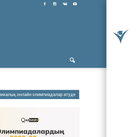
ликалық онлайн олимпиадалар өтуде