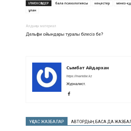
ІЛМЕКСӨЗДЕР
бала психологиясы
кеңестер
мінез-қ
ұлан
Алдыңғы материал
Дельфи ойындары туралы білесіз бе?
Сымбат Айдархан
https://martebe.kz
Журналист.
ҰҚСАС ЖАЗБАЛАР
АВТОРДЫҢ БАСҚА ДА ЖАЗБА