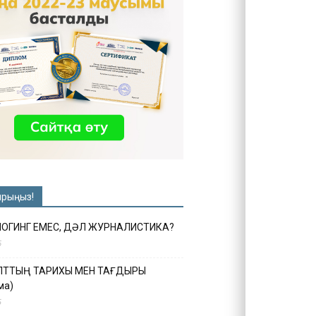
ырыңыз!
ЛОГИНГ ЕМЕС, ДӘЛ ЖУРНАЛИСТИКА?
6
ҰЛТТЫҢ ТАРИХЫ МЕН ТАҒДЫРЫ
ма)
5