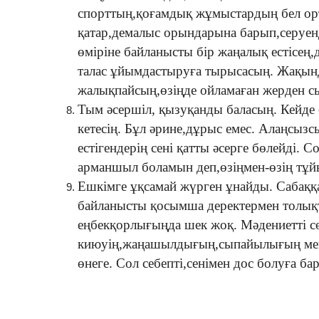
спорттың,қоғамдық жұмыстардың бел ор
қатар,демалыс орындарына барып,серуенде
өміріне байланысты бір жаңалық естісең,
талас ұйымдастыруға тырысасың. Жақын
жалықпайсың,өзіңде ойламаған жерден с
Тым әсершіл, қызуқанды баласың. Кейде 
кетесің. Бұл әрине,дұрыс емес. Алаңсызс
естігендерің сені қатты әсерге бөлейді.
арманшыл боламын деп,өзіңмен-өзің тұй
Ешкімге ұқсамай жүрген ұнайды. Сабаққ
байланысты қосымша деректермен толық
еңбекқорлығыңда шек жоқ. Мәдениетті сө
киюуің,жаңашылдығың,сыпайылығың мен 
өнеге. Сол себепті,сенімен дос болуға ба