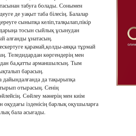
тасынан табуға болады. Сонымен
уге де уақыт таба білесің. Балалар
дереуге сыныпқа келіп,талқылап,пікір
дарыңа тосын сыйлық ұсынудан
ый алғанды ұнатасың.
ескертуге қарамай,қолды-аяққа тұрмай
ың. Теледидардан көргендерің мен
 Содан ба,қатты арманшылсың. Тым
ықталып барасың.
а дайындалғанда да тақырыпқа
тырып отырасың. Сенің
йлейсің. Сөйлеу мәнерің мен киім
оқудағы ізденісің барлық оқушыларға
рлық бала асығады.