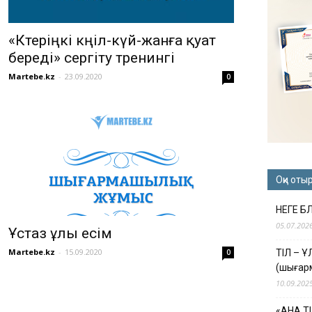
«Көтеріңкі көңіл-күй-жанға қуат
береді» сергіту тренингі
Martebe.kz
-
23.09.2020
0
Оқи оты
НЕГЕ Б
05.07.202
Ұстаз ұлы есім
Martebe.kz
-
15.09.2020
0
ТІЛ – 
(шығар
10.09.202
«АНА Т