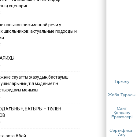
інің сценариі
5
е навыков письменной речи у
х школьников: актуальные подходы и
ки
5
ТАРИХЫ
5
 және сауатты жазудың бастауыш
Тіркелу
қушыларының тіл мәдениетін
астырудағы маңызы
Жоба Туралы
5
Сайт
 ОДАҒЫНЫҢ БАТЫРЫ – ТӨЛЕН
Қолдану
ОВ
Ережелері
5
Сертификат
Алу
қа ортақ Абай