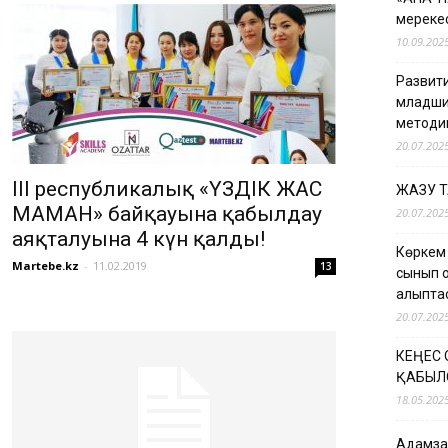
мерекес
10.09.202
Развити
младши
методи
20.07.202
ІII республикалық «ҮЗДІК ЖАС
ЖАЗУ 
МАМАН» байқауына қабылдау
20.07.202
аяқталуына 4 күн қалды!
Көркем
Martebe.kz
-
11.02.2019
13
сынып о
қалыпт
20.07.202
КЕҢЕС
ҚАБЫЛ
18.05.202
Адамзат