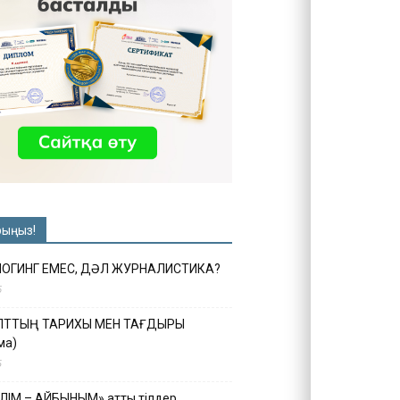
рыңыз!
ЛОГИНГ ЕМЕС, ДӘЛ ЖУРНАЛИСТИКА?
6
ҰЛТТЫҢ ТАРИХЫ МЕН ТАҒДЫРЫ
ма)
5
ІЛІМ – АЙБЫНЫМ» атты тілдер