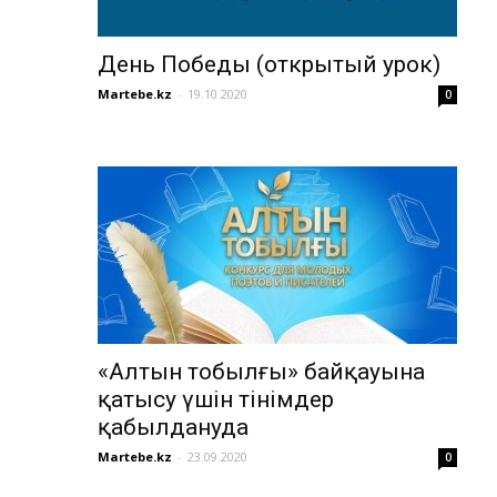
День Победы (открытый урок)
Martebe.kz
-
19.10.2020
0
«Алтын тобылғы» байқауына
қатысу үшін өтінімдер
қабылдануда
Martebe.kz
-
23.09.2020
0