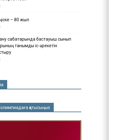
5
іске – 80 жыл
5
ану сабақтарында бастауыш сынып
рының танымдық іс-әрекетін
стыру
5
ма
 олимпиадаға қатысыңыз