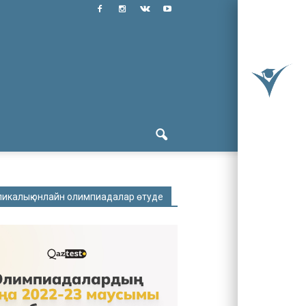
ликалық онлайн олимпиадалар өтуде