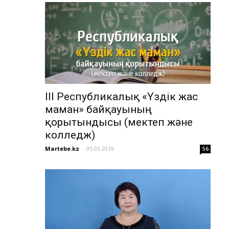
ІІІ Республикалық «Үздік жас
маман» байқауының
қорытындысы (мектеп және
колледж)
Martebe.kz
-
05.03.2019
56