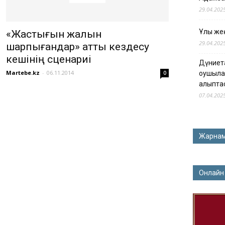
29.04.202
Ұлы жең
«Жастығын жалын
29.04.202
шарпығандар» атты кездесу
кешінің сценариі
Дүниет
Martebe.kz
-
06.11.2014
0
оқушыла
қалыпта
07.04.202
Жарна
Онлайн