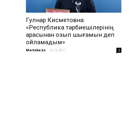
Гулнар Кисметовна:
«Республика тәрбиешілерінің
арасынан озып шығамын деп
ойламадым»
Martebe.kz
-
22.12.2017
2