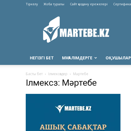
Тіркелу
Жоба туралы
Сайт қолдану ережелері
Сертифика
Martebe.kz
білім
сайты
НЕГІЗГІ БЕТ
МҰҒАЛІМДЕРГЕ
ОҚУШЫЛАР
Басты бет
Ілмексөздер
Мәртебе
Ілмексөз: Мәртебе