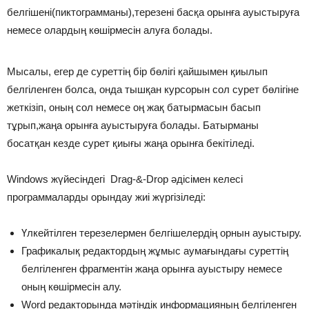
белгішені(пиктограмманы),терезені басқа орынға ауыстыруға
немесе олардың көшірмесін алуға болады.
Мысалы, егер де суреттің бір бөлігі қайшымен қиылып
белгіленген болса, онда тышқан курсорын сол сурет бөлігіне
жеткізіп, оның сол немесе оң жақ батырмасын басып
тұрып,жаңа орынға ауыстыруға болады. Батырманы
босатқан кезде сурет қиығы жаңа орынға бекітіледі.
Windows жүйесіндегі Drag-&-Drop әдісімен келесі
программаларды орындау жиі жүргізіледі:
Үлкейтілген терезелермен белгішелердің орнын ауыстыру.
Графикалық редактордың жұмыс аумағындағы суреттің
белгіленген фрагментін жаңа орынға ауыстыру немесе
оның көшірмесін алу.
Word редакторында мәтіндік информацияның белгіленген