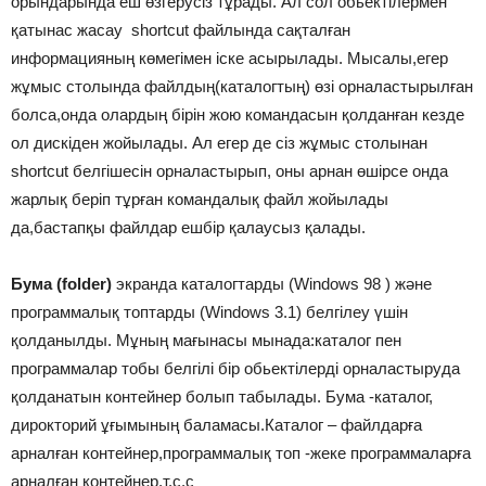
орындарында еш өзгерусіз тұрады. Ал сол обьектілермен
қатынас жасау shortcut файлында сақталған
информацияның көмегімен іске асырылады. Мысалы,егер
жұмыс столында файлдың(каталогтың) өзі орналастырылған
болса,онда олардың бірін жою командасын қолданған кезде
ол дискіден жойылады. Ал егер де сіз жұмыс столынан
shortcut белгішесін орналастырып, оны арнан өшірсе онда
жарлық беріп тұрған командалық файл жойылады
да,бастапқы файлдар ешбір қалаусыз қалады.
Бума (folder)
экранда каталогтарды (Windows 98 ) және
программалық топтарды (Windows 3.1) белгілеу үшін
қолданылды. Мұның мағынасы мынада:каталог пен
программалар тобы белгілі бір обьектілерді орналастыруда
қолданатын контейнер болып табылады. Бума -каталог,
дирокторий ұғымының баламасы.Каталог – файлдарға
арналған контейнер,программалық топ -жеке программаларға
арналған контейнер,т.с.с