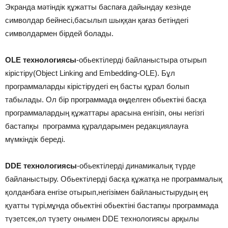
Экранда мәтіндік құжатты баспаға дайындау кезінде
символдар бейнесі,басылып шыққан қағаз бетіндегі
символдармен бірдей болады.
OLE технологиясы
-обьектілерді байланыстыра отырып
кірістіру(Object Linking and Embedding-OLE). Бұл
программаларды кірістірудегі ең басты құрал болып
табылады. Ол бір программада өңделген обьектіні басқа
программалардың құжаттары арасына енгізіп, оны негізгі
бастапқы программа құралдарымен редакциялауға
мүмкіндік береді.
DDE технологиясы
-обьектілерді динамикалық түрде
байланыстыру. Обьектілерді басқа құжатқа не программалық
қолданбаға енгізе отырып,негізімен байланыстырудың ең
қуатты түрі,мұнда обьектіні обьектіні бастапқы программада
түзетсек,ол түзету онымен DDE технологиясы арқылы