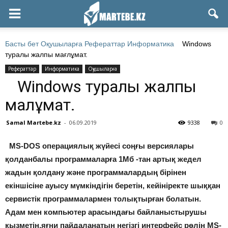
Басты бет
Оқушыларға
Рефераттар
Информатика
Windows
туралы жалпы мағлұмат.
Рефераттар
Информатика
Оқушыларға
Windows туралы жалпы
мағлұмат.
Samal Martebe.kz
-
06.09.2019
9338
0
MS-DOS операциялық жүйесі соңғы версиялары
қолданбалы программаларға 1Mб -тан артық жедел
жадын қолдану және программалардың бірінен
екіншісіне ауысу мүмкіндігін беретін, кейініректе шыққан
сервистік программалармен толықтырған болатын.
Адам мен компьютер арасындағы байланыстырушы
қызметін,яғни пайдаланатын негізгі интерфейс рөлін MS-