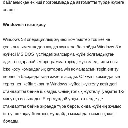
байланысқан екінші программада да автоматты түрде жүзеге
асады.
Windows-ті іске қосу
Windows 98 операциялық жүйесі компьютер ток көзіне
қосылысымен жедел жадқа жүктеле бастайды.Windows 3.x
жүйесі MS DOS үстіндегі жапсырма жүйе болғандықтан
әдеттегі қарапайым программа тәрізді жүктеледі, яғни оны
іске қосу командалық қатарда win командасын теріп,енгізу
пернесін басқанда ғана жүзеге асады. С:> win командасын
тергеннен кейін экранға Windows жүйесі жүктелу кезіндегі
стандартты бейне шығады. Оның толық жүктелу уақыты 1-2
минутқа созылады. Егер мұндай уақыт өткенде де
стандартты бейне экранда тұра берсе, онда жүйенің жұмыс
істеуінде ақау болғаны,мұндайда мамандар көмегі қажет
болады.