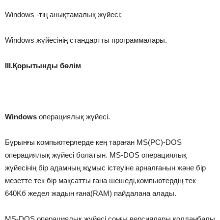
Windows -тің анықтамалық жүйесі;
Windows жүйесінің стандартты программалары.
III.Қорытынды бөлім
Windows
операциялық жүйесі.
Бұрынғы компьютерлерде кең тараған MS(PC)-DOS
операциялық жүйесі болатын. MS-DOS операциялық
жүйесінің бір адамның жұмыс істеуіне арналғанын және бір
мезетте тек бір мақсатты ғана шешеді,компьютердің тек
640Kб жедел жадын ғана(RAM) пайдалана алады.
MS-DOS операциялық жүйесі соңғы версиялары қолданбалы