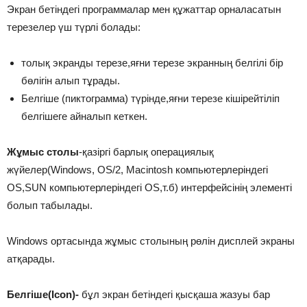
Экран бетіндегі программалар мен құжаттар орналасатын
терезелер үш түрлі болады:
толық экранды терезе,яғни терезе экранның белгілі бір
бөлігін алып тұрады.
Белгіше (пиктограмма) түрінде,яғни терезе кішірейтіліп
белгішеге айналып кеткен.
Жұмыс столы
-қазіргі барлық операциялық
жүйелер(Windows, OS/2, Macintosh компьютерлеріндегі
OS,SUN компьютерлеріндегі OS,т.б) интерфейсінің элементі
болып табылады.
Windows ортасында жұмыс столының рөлін дисплей экраны
атқарады.
Белгіше(Icon)-
бұл экран бетіндегі қысқаша жазуы бар