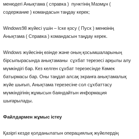
менюдегі Анықтама ( справка ) пунктінің Мазмұн (
содержание ) командасын таңдау керек;
Windows98 жүйесі үшін – Іске қосу ( Пуск ) менюінің
Анықтама ( Справка ) командасын таңдау керек.
Windows жүйесінің өзінде және оның қосымшаларының
бірсыпырасында анықтаманы сұхбат терезесі арқылы алу
мүмкіндігі бар. Кез келген сұхбат терезесінде Көмек
батырмасы бар. Оны таңдап алсақ экранға анықтамалық
жүйе шығып, Анықтама терезесіне сол сұхбаттасу
мүмкіндігінің жұмысын баяндайтын информация
шығарылады.
Файлдармен жұмыс істеу
Қазіргі кезде қолданылатын операциялық жүйелердің