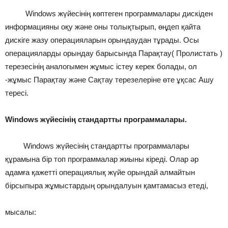
Windows жүйесінің көптеген программалары дискіден
информацияны оқу және оны толықтырып, өңдеп қайта
дискіге жазу операцияларын орындаудан тұрады. Осы
операцияларды орындау барысында Парақтау( Пролистать )
терезесінің аналогымен жұмыс істеу керек болады, ол
-жұмыс Парақтау және Сақтау терезелеріне өте ұқсас Ашу
тересі.
Windows жүйесінің стандартты программалары.
Windows жүйесінің стандартты программалары
құрамына бір топ программалар жиыны кіреді. Олар әр
адамға қажетті операциялық жүйе орындай алмайтын
бірсыпыра жұмыстардың орындалуын қамтамасыз етеді,
мысалы: