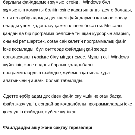
барлығы файлдармен жұмыс істейді. Windows бұл
жұмыстың қомақты бөлігін өзіне қаратып алды деуге болады,
яғни ол әрбір адамды дискідегі файлдармен қатынас жасау
оларды үнемі қадағалау қажеттілігінен босатты. Мысалы,
қандай да бір программа белгісіне тышқан курсорын апарып,
оны екі рет шертсек, соған сай келетін программалық файл
іске қосылады, бұл сәттерде файлдың қай жерде
орналасқанын әркімге білу міндет емес. Мұның өзі Windows
жүйесінің және ондағы барлық қолданбалы
программалардың файлдық жүйемен қатынас құра
алатынының айғағы болып табылады.
Әдетте әрбір адам дискіден файл оқу үшін не оған басқа
файл жазу үшін, сондай-ақ қолданбалы программаларды іске
қосу үшін файлдық жүйеге жүгінеді.
Файлдарды ашу және сақтау терезелері