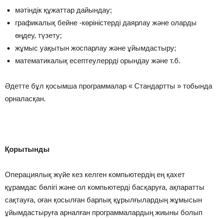
мәтіндік құжаттар дайындау;
графикалық бейне -көріністерді даярлау және оларды
өңдеу, түзету;
жұмыс уақытын жоспарлау және ұйымдастыру;
математикалық есептеулеррді орындау және т.б.
Әдетте бұл қосымша программалар « Стандартты » тобында
орналасқан.
Қорытынды
Операциялық жүйе кез келген компьютердің ең қахет
құрамдас бөлігі және ол компьютерді басқаруға, ақпаратты
сақтауға, оған қосылған барлық құрылғылардың жұмысын
ұйымдастыруға арналған программалардың жиыны болып