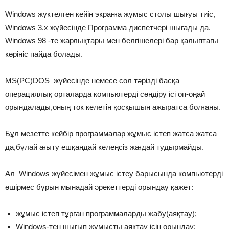
Windows жүктелген кейін экранға жұмыс столы шығуы тиіс,
Windows 3.x жүйесінде Программа диспетчері шығады да.
Windows 98 -те жарлықтары мен белгішелері бар қалыптағы
көрініс пайда болады.
MS(PC)DOS жүйесінде немесе сол тәрізді басқа
операциялық орталарда компьютерді сөндіру ісі оп-оңай
орындалады,оның ток келетін қосқышын ажыратса болғаны.
Бұл мезетте кейбір программалар жұмыс істеп жатса жатса
да,бұлай ағыту ешқандай келеңсіз жағдай тудырмайды.
Ал Windows жүйесімен жұмыс істеу барысында компьютерді
өшірмес бұрын мынадай әрекеттерді орындау қажет:
жұмыс істеп тұрған программаларды жабу(аяқтау);
Windows-тен шығып жұмысты аяқтау ісін орындау;