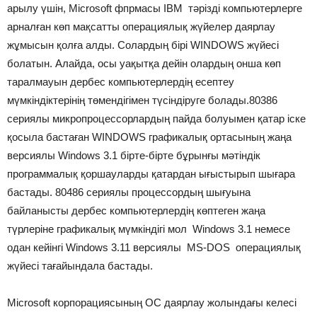
арылу үшін, Microsoft фпрмасы IBM тәрізді компьютерлерге
арналған көп мақсатты операциялық жүйелер даярлау
жұмысын қолға алды. Солардың бірі WINDOWS жүйесі
болатын. Алайда, осы уақытқа дейін олардың онша көп
таралмауын дербес компьютерлердің есептеу
мүмкіндіктерінің төмендігімен түсіндіруге болады.80386
сериялы микропроцессорлардың пайда болуымен қатар іске
қосыла бастаған WINDOWS графикалық ортасының жаңа
версиялы Windows 3.1 бірте-бірте бұрынғы мәтіндік
программалық қоршауларды қатардан ығыстырып шығара
бастады. 80486 сериялы процессордың шығуына
байланысты дербес компьютерлердің көптеген жаңа
түрлеріне графикалық мүмкіндігі мол Windows 3.1 немесе
одан кейінгі Windows 3.11 версиялы MS-DOS операциялық
жүйесі тағайындала бастады.
Microsoft корпорациясының ОС даярлау жолындағы келесі