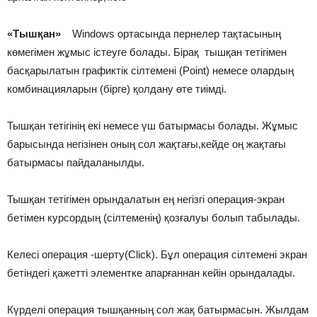
«Тышқан»
Windows ортасында пернелер тақтасының
көмегімен жұмыс істеуге болады. Бірақ тышқан тетігімен
басқарылатын графиктік сілтемені (Point) немесе олардың
комбинацияларын (бірге) қолдану өте тиімді.
Тышқан тетігінің екі немесе үш батырмасы болады. Жұмыс
барысында негізінен оның сол жақтағы,кейде оң жақтағы
батырмасы пайдаланылды.
Тышқан тетігімен орындалатын ең негізгі операция-экран
бетімен курсордың (сілтеменің) қозғалуы болып табылады.
Келесі операция -шерту(Click). Бұл операция сілтемені экран
бетіндегі қажетті элементке апарғаннан кейін орындалады.
Күрделі операция тышқанның сол жақ батырмасын. Жылдам