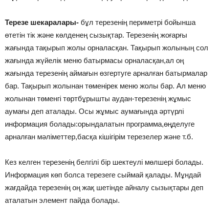
Терезе шекаралары-
бұл терезенің периметрі бойынша
өтетін тік және көлденең сызықтар. Терезенің жоғарғы
жағында тақырып жолы орналасқан. Тақырып жолының сол
жағында жүйелік меню батырмасы орналасқан,ал оң
жағында терезенің аймағын өзгертуге арналған батырмалар
бар. Тақырып жолынан төменірек меню жолы бар. Ал меню
жолынан төменгі төртбұрышты аудан-терезенің жұмыс
аумағы деп аталады. Осы жұмыс аумағында әртүрлі
информация болады:орындалатын программа,өңделуге
арналған мәліметтер,басқа кішігірім терезелер және т.б.
Кез келген терезенің белгілі бір шектеулі мөлшері болады.
Информация көп болса терезеге сыймай қалады. Мұндай
жағдайда терезенің оң жақ шетінде айналу сызықтары деп
аталатын элемент пайда болады.