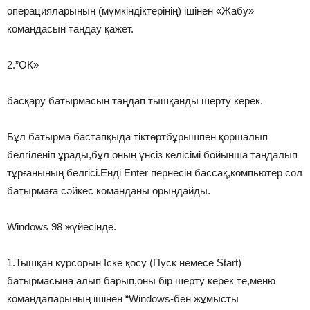
операцияларының (мүмкіндіктерінің) ішінен «Жабу»
командасын таңдау қажет.
2.”ОК»
басқару батырмасын таңдап тышқанды шерту керек.
Бұл батырма бастапқыда тіктөртбұрышпен қоршалып
белгіленіп ұрады,бұл оның үнсіз келісімі бойынша таңдалып
тұрғанының белгісі.Енді Enter пернесін бассақ,компьютер сол
батырмаға сәйкес команданы орындайды.
Windows 98 жүйесінде.
1.Тышқан курсорын Іске қосу (Пуск немесе Start)
батырмасына алып барып,оны бір шерту керек те,меню
командаларының ішінен “Windows-бен жұмысты