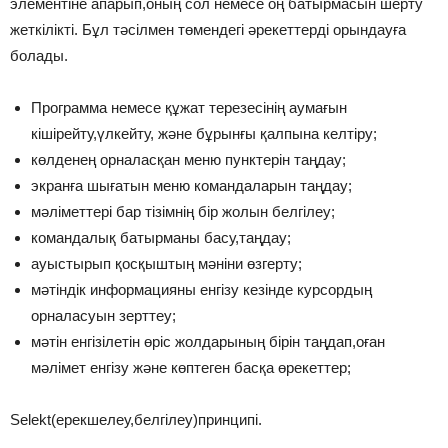
элементіне апарып,оның сол немесе оң батырмасын шерту
жеткілікті. Бұл тәсілмен төмендегі әрекеттерді орындауға
болады.
Программа немесе құжат терезесінің аумағын
кішірейту,үлкейту, және бұрынғы қалпына келтіру;
көлденең орналасқан меню пунктерін таңдау;
экранға шығатын меню командаларын таңдау;
мәліметтері бар тізімнің бір жолын белгілеу;
командалық батырманы басу,таңдау;
ауыстырып қосқыштың мәніни өзгерту;
мәтіндік информацияны енгізу кезінде курсордың
орналасуын зерттеу;
мәтін енгізілетін өріс жолдарының бірін таңдап,оған
мәлімет енгізу және көптеген басқа өрекеттер;
Selekt(ерекшелеу,белгілеу)принципі.