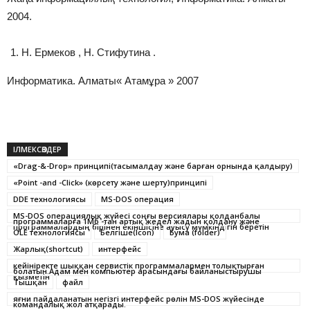
2004.
Н. Ермеков , Н. Стифутина .
Информатика. Алматы« Атамұра » 2007
ІЛМЕКСӨЗДЕР
«Drag-&-Drop» принципі(тасымалдау және барған орнында қалдыру)
«Point -and -Click» (көрсету және шерту)принципі
DDE технологиясы
MS-DOS операция
MS-DOS операциялық жүйесі соңғы версиялары қолданбалы
программаларға 1Mб -тан артық жедел жадын қолдану және
программалардың бірінен екіншісіне ауысу мүмкіндігін беретін
OLE технологиясы
Белгіше(Icon)
Бума (folder)
Жарлық(shortcut)
интерфейс
кейініректе шыққан сервистік программалармен толықтырған
болатын.Адам мен компьютер арасындағы байланыстырушы
қызметін
Тышқан
файл
яғни пайдаланатын негізгі интерфейс рөлін MS-DOS жүйесінде
командалық жол атқарады.