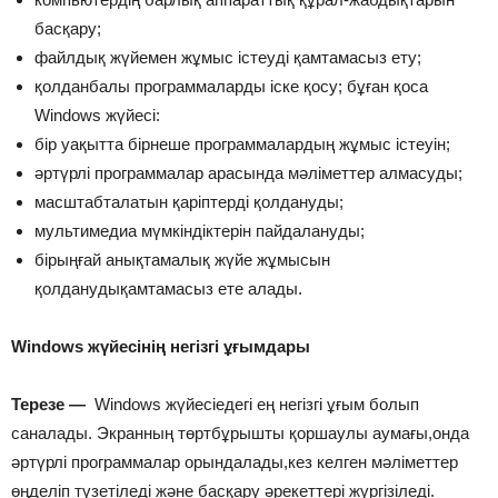
басқару;
файлдық жүйемен жұмыс істеуді қамтамасыз ету;
қолданбалы программаларды іске қосу; бұған қоса
Windows жүйесі:
бір уақытта бірнеше программалардың жұмыс істеуін;
әртүрлі программалар арасында мәліметтер алмасуды;
масштабталатын қаріптерді қолдануды;
мультимедиа мүмкіндіктерін пайдалануды;
бірыңғай анықтамалық жүйе жұмысын
қолданудықамтамасыз ете алады.
Windows жүйесінің негізгі ұғымдары
Терезе —
Windows жүйесіедегі ең негізгі ұғым болып
саналады. Экранның төртбұрышты қоршаулы аумағы,онда
әртүрлі программалар орындалады,кез келген мәліметтер
өңделіп түзетіледі және басқару әрекеттері жүргізіледі.