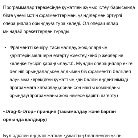
Программалар терезесінде құжатпен жұмыс істеу барысында
бізге үнемі мәтін фрагменттерімен, үзінділермен әртүрлі
операциялар орындауға тура келеді. Ол операциялар
мынадай әрекеттерден тұрады.
Фрагментті көшіру, тасымалдау, жою,олардың
қаріптерін,мөлшерін өзгерту,жиектеу,кейбір жерлеріне
көлеңке түсіріп қараңғылау.т.б. Мұндай операциялар екіге
бөлініп орындалады:ең алдымен біз фрагментті белгілеп
алуымыз керек(яғни құжаттың қай бөлігін өңдейтінімізді
программаға хабарлау),сонан соң нақты команданы
орындау(программаны жою немесе қаріпті өзгерту)
«Drag-&-Drop» принципі(тасымалдау және барған
орнында қалдыру)
Бұл әдіспен өңделіп жатқан құжаттың белгіленген үзігін,