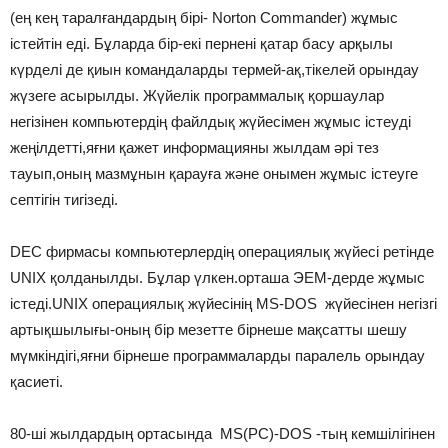
(ең кең таралғандардың бірі- Norton Commander) жұмыс
істейтін еді. Бұларда бір-екі пернені қатар басу арқылы
күрделі де қиын командаларды термей-ақ,тікелей орындау
жүзеге асырылды. Жүйелік программалық қоршаулар
негізінен компьютердің файлдық жүйесімен жұмыс істеуді
жеңілдетті,яғни қажет информацияны жылдам әрі тез
тауып,оның мазмұнын қарауға және онымен жұмыс істеуге
септігін тигізеді.
DEC фирмасы компьютерлердің операциялық жүйесі ретінде
UNIX қолданылды. Бұлар үлкен.орташа ЭЕМ-дерде жұмыс
істеді.UNIX операциялық жүйесінің MS-DOS жүйесінен негізгі
артықшылығы-оның бір мезетте бірнеше мақсатты шешу
мүмкіндігі,яғни бірнеше программаларды паралель орындау
қасиеті.
80-ші жылдардың ортасында MS(PC)-DOS -тың кемшілігінен