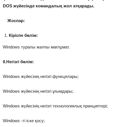
DOS жүйесінде командалық жол атқарады.
Жоспар:
Кіріспе бөлім:
Windows туралы жалпы мағлұмат.
II.Негізгі бөлім:
Windows жүйесінің негізгі функцялары;
Windows жүйесінің негізгі ұғымдары;
Windows жүйесінің негізгі технологиялық принциптері;
Windows -ті іске қосу;