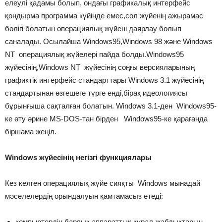
елеулі қадамы болып, ондағы графикалық интерфейс
қондырма программа күйінде емес,сол жүйенің ажырамас
бөлігі болатын операциялық жүйені даярлау болып
саналады. Осылайша Windows95,Windows 98 және Windows
NT операциялық жүйелері пайда болды.Windows95
жүйесінің,Windows NT жүйесінің соңғы версияларының
графиктік интерфейс стандарттары Windows 3.1 жүйесінің
стандартынан өзгешеге түрге енді,бірақ идеологиясы
бұрынғыша сақталған болатын. Windows 3.1-ден Windows95-
ке өту әрине MS-DOS-тан бірден Windows95-ке қарағанда
біршама жеңіл.
Windows жүйесінің негізгі функциялары
Кез келген операциялық жүйе сияқты Windows мынадай
мәселелердің орындалуын қамтамасыз етеді:
компьютердің барлық аппараттық құрал-жабдықтарын