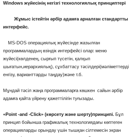
Windows жүйесінің негізгі технологиялық принциптері
Жұмыс істейтін әрбір адамға арналған стандартты
интерфейс.
MS-DOS операциялық жүйесінде жазылған
программалардың өзіндік интерфейсі олар: меню
жүйесі(көлденең, сырғып түсетін, қалқып
шығатын,иерархиялық), сұхбаттасу тәсілдері(мәліметтерді
енгізу, варианттарды таңдау)және т.б.
Мұндай тәсіл жаңа программаларға көшкен сайын әрбір
адамға қайта үйрену қажеттілігін туғызады.
«Point -and -Click» (көрсету және шерту)принципі.
Бұл
принцип бойынша графикалық технологиядағы көптеген
операцияларды орындау үшін тышқан сілтемесін экран