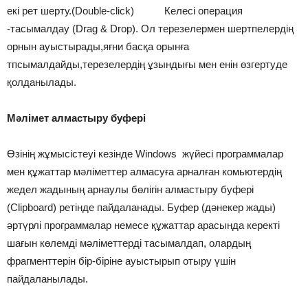
екі рет шерту.(Double-click) Келесі операция
-тасымалдау (Drag & Drop). Ол терезелермен шертпелердің
орнын ауыстырады,яғни басқа орынға
тпсымалдайды,терезелердің ұзындығы мен енін өзгертуде
қолданылады.
Мәлімет алмастыру буфері
Өзінің жұмысістеуі кезінде Windows жүйесі программалар
мен құжаттар мәліметтер алмасуға арналған комьютердің
жедел жадының арнаулы бөлігін алмастыру буфері
(Clipboard) ретінде пайдаланады. Буфер (дәнекер жады)
әртүрлі программалар немесе құжаттар арасында керекті
шағын көлемді мәліметтерді тасымалдап, олардың
фрагменттерін бір-біріне ауыстырып отыру үшін
пайдаланылады.