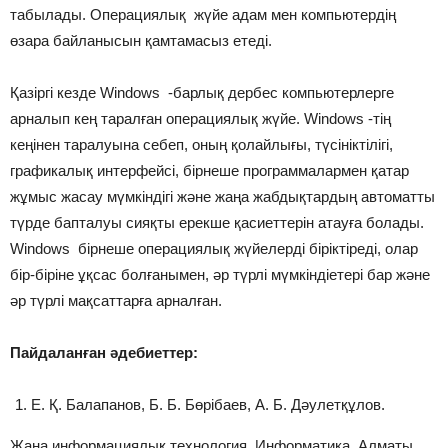
табылады. Операциялық жүйе адам мен компьютердің
өзара байланысын қамтамасыз етеді.
Қазіргі кезде Windows -барлық дербес компьютерлерге
арналып кең таралған операциялық жүйе. Windows -тің
кеңінен таралуына себеп, оның қолайлығы, түсініктілігі,
графикалық интерфейсі, бірнеше программалармен қатар
жұмыс жасау мүмкіндігі және жаңа жабдықтардың автоматты
түрде бапталуы сияқты ерекше қасиеттерін атауға болады.
Windows бірнеше операциялық жүйелерді біріктіреді, олар
бір-біріне ұқсас болғанымен, әр түрлі мүмкіндіетері бар және
әр түрлі мақсаттарға арналған.
Пайдаланған әдебиеттер:
Е. Қ. Балапанов, Б. Б. Бөрібаев, А. Б. Дәулетқұлов.
Жаңа информациялық технология, Информатика. Алматы