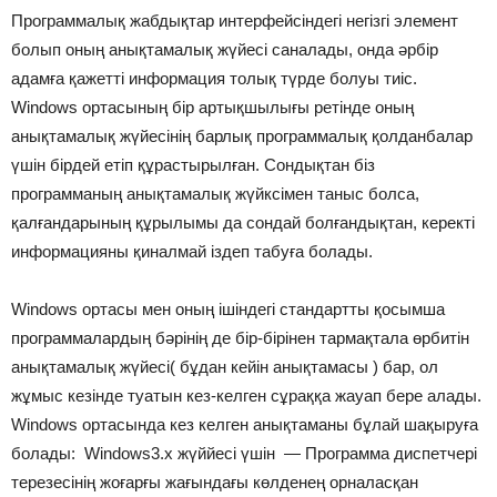
Программалық жабдықтар интерфейсіндегі негізгі элемент
болып оның анықтамалық жүйесі саналады, онда әрбір
адамға қажетті информация толық түрде болуы тиіс.
Windows ортасының бір артықшылығы ретінде оның
анықтамалық жүйесінің барлық программалық қолданбалар
үшін бірдей етіп құрастырылған. Сондықтан біз
программаның анықтамалық жүйксімен таныс болса,
қалғандарының құрылымы да сондай болғандықтан, керекті
информацияны қиналмай іздеп табуға болады.
Windows ортасы мен оның ішіндегі стандартты қосымша
программалардың бәрінің де бір-бірінен тармақтала өрбитін
анықтамалық жүйесі( бұдан кейін анықтамасы ) бар, ол
жұмыс кезінде туатын кез-келген сұраққа жауап бере алады.
Windows ортасында кез келген анықтаманы бұлай шақыруға
болады: Windows3.x жүййесі үшін — Программа диспетчері
терезесінің жоғарғы жағындағы көлденең орналасқан