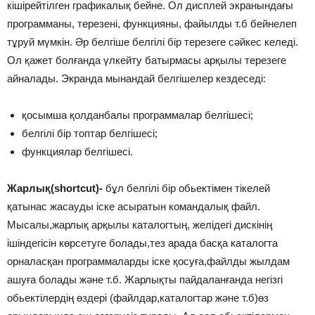
кішірейтілген графикалық бейне. Ол дисплей экранындағы
программаны, терезені, функцияны, файылды т.б бейнелеп
тұруй мүмкін. Әр белгіше белгілі бір терезеге сәйкес келеді.
Ол қажет болғанда үлкейту батырмасы арқылы терезеге
айналады. Экранда мынандай белгішелер кездеседі:
қосымша қолданбалы программалар белгішесі;
белгілі бір топтар белгішесі;
функциялар белгішесі.
Жарлық(shortcut)-
бұл белгілі бір обьектімен тікелей
қатынас жасауды іске асыратын командалық файл.
Мысалы,жарлық арқылы каталогтың, желідегі дискінің
ішіндегісін көрсетуге болады,тез арада басқа каталогта
орналасқан программаларды іске қосуға,файлды жылдам
ашуға болады және т.б. Жарлықты пайдаланғанда негізгі
обьектілердің өздері (файлдар,каталогтар және т.б)өз