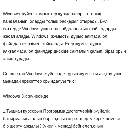
Windows жүйесі компьютер құрылғыларын толық
пайдаланып, оларды толық басқарып отырады. Бұл
сәттерде Windows уақытша пайдаланатын файылдарды
жасап алады. Windows жұмысты дұрыс аяқтаса, ол
файлдар өз-өзімен жойылады. Егер жұмыс дұрыс
аяқталмаса, ол файлдар дискіде сақталып қалып, біраз орын
алып тұрады.
Сондықтан Windows жүйесінде тұрып жұмысты аяқтау үшін
мынадай әрекеттер орындалуы тиіс:
Windows 3.x жүйесінде
1.Тышқан курсорын Программа диспетчерінің жүйелік
батырмасына алып барып,оны екі рет шерту керек немесе
бір шерту арқылы Жүйелік менюді бейнелеп,оның