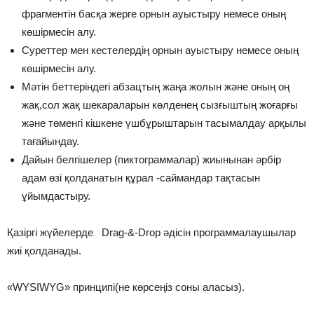
фрагментін басқа жерге орнын ауыстыру немесе оның
көшірмесін алу.
Суреттер мен кестелердің орнын ауыстыру немесе оның
көшірмесін алу.
Мәтін беттеріндегі абзацтың жаңа жолын және оның оң
жақ,сол жақ шекараларын көлденең сызғыштың жоғарғы
және төменгі кішкене үшбұрыштарын тасымалдау арқылы
тағайындау.
Дайын белгішелер (пиктограммалар) жиынынан әрбір
адам өзі қолданатын құрал -саймандар тақтасын
ұйымдастыру.
Қазіргі жүйелерде Drag-&-Drop әдісін программалаушылар
жиі қолданады.
«WYSIWYG» принципі(не көрсеңіз соны аласыз).