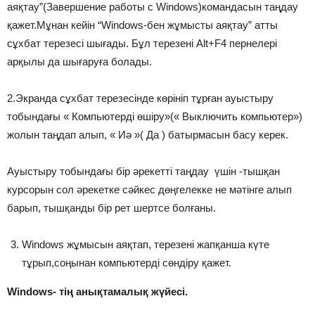
аяқтау”(Завершение работы с Windows)командасын таңдау
қажет.Мұнан кейін “Windows-бен жұмысты аяқтау” атты
сұхбат терезесі шығады. Бұл терезені Alt+F4 пернелері
арқылы да шығаруға болады.
2.Экранда сұхбат терезесінде көрініп тұрған ауыстыру
тобындағы « Компьютерді өшіру»(« Выключить компьютер»)
жолын таңдап алып, « Иә »( Да ) батырмасын басу керек.
Ауыстыру тобындағы бір әрекетті таңдау үшін -тышқан
курсорын сол әрекетке сәйкес дөңгелекке не мәтінге алып
барып, тышқанды бір рет шертсе болғаны.
Windows жұмысын аяқтап, терезені жапқанша күте
тұрып,соңынан компьютерді сөндіру қажет.
Windows- тің анықтамалық жүйесі.