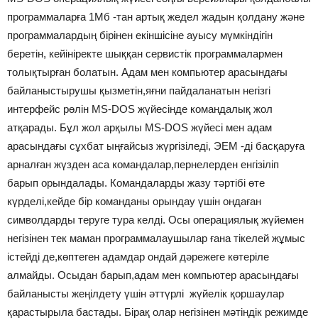
программаларға 1Mб -тан артық жедел жадын қолдану және
программалардың бірінен екіншісіне ауысу мүмкіндігін
беретін, кейініректе шыққан сервистік программалармен
толықтырған болатын. Адам мен компьютер арасындағы
байланыстырушы қызметін,яғни пайдаланатын негізгі
интерфейс рөлін MS-DOS жүйесінде командалық жол
атқарады. Бұл жол арқылы MS-DOS жүйесі мен адам
арасындағы сұхбат ыңғайсыз жүргізіледі, ЭЕМ -ді басқаруға
арналған жүзден аса командалар,пернелерден енгізіліп
барып орындалады. Командаларды жазу тәртібі өте
күрделі,кейде бір команданы орындау үшін ондаған
символдарды теруге тура келді. Осы операциялық жүйемен
негізінен тек маман программалаушылар ғана тікелей жұмыс
істейді де,көптеген адамдар ондай дәрежеге көтеріле
алмайды. Осыдан барып,адам мен компьютер арасындағы
байланысты жеңілдету үшін әттүрлі жүйелік қоршаулар
қарастырыла бастады. Бірақ олар негізінен мәтіндік режимде