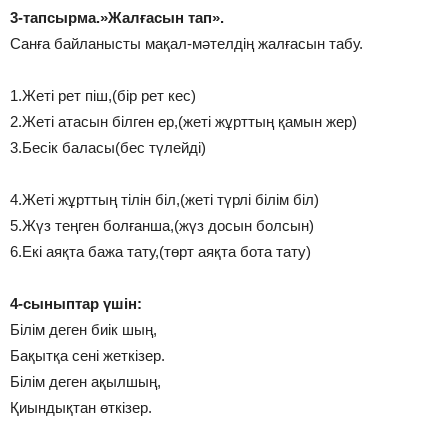
3-тапсырма.»Жалғасын тап».
Санға байланысты мақал-мәтелдің жалғасын табу.
1.Жеті рет піш,(бір рет кес)
2.Жеті атасын білген ер,(жеті жұрттың қамын жер)
3.Бесік баласы(бес түлейді)
4.Жеті жұрттың тілін біл,(жеті түрлі білім біл)
5.Жүз теңген болғанша,(жүз досын болсын)
6.Екі аяқта бажа тату,(төрт аяқта бота тату)
4-сыныптар үшін:
Білім деген биік шың,
Бақытқа сені жеткізер.
Білім деген ақылшың,
Қиындықтан өткізер.