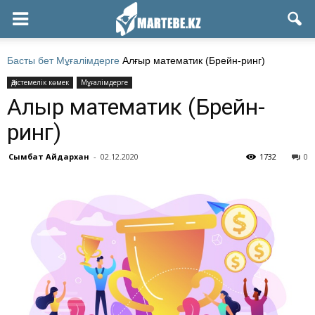
Басты бет
Мұғалімдерге
Алғыр математик (Брейн-ринг)
Әдістемелік көмек
Мұғалімдерге
Алғыр математик (Брейн-
ринг)
Сымбат Айдархан
-
02.12.2020
1732
0