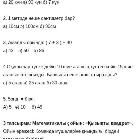
а) 20 күн ә) 90 күн б) 7 күн
2. 1 метрде неше сантиметр бар?
а) 10см ә) 100см б) 90см
3. Амалды орында: ( 7 + 3 ) + 40
а) 43 ә) 50 б) 86
4.Оқушылар түске дейін 10 шие ағашын,түстен кейін 15 шие
ағашын отырғызды. Барлығы неше ағаш отырғызды?
а) 5 ағаш ә) 25 ағаш б) 30 ағаш
5. 5онд. = бірл.
А) 5 ә) 10 б) 45
3 тапсырма: Математикалық ойын: «Қызықты квадрат».
Ойын ережесі: Команда мүшелеріне қиындығы бірдей