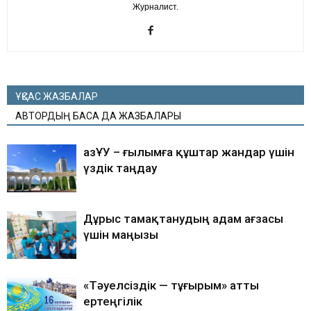
Журналист.
ҰҚСАС ЖАЗБАЛАР
АВТОРДЫҢ БАСҚА ДА ЖАЗБАЛАРЫ
ҚазҰУ – ғылымға құштар жандар үшін
үздік таңдау
Дұрыс тамақтанудың адам ағзасы
үшін маңызы
«Тәуелсіздік — тұғырым» атты
ертеңгілік