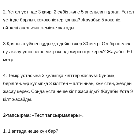
2. Үстел үстінде 3 қияр, 2 сәбіз және 5 апельсин тұрған. Үстел
үстінде барлық көкөкөністер қанша? Жауабы: 5 көкөніс,
өйткені апельсин жеміске жатады.
3.Қоянның үйінен құдыққа дейінгі жер 30 метр. Ол бір шелек
су әкелу үшін неше метр жерді жүріп өтуі керек? Жауабы: 60
метр
4. Темір ұстасына 3 құлыпқа кілттер жасауға бұйрық
берілген. Әр құлыпқа 3 кілттен – алтыннан, күмістен, жезден
жасау керек. Сонда ұста неше кілт жасайды? Жауабы:Ұста 9
кілт жасайды.
2-тапсырма: «Тест тапсырмалары».
1. 1 аптада неше күн бар?