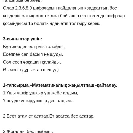
тапсырма беріледі.
Олар 2,3,6,8,9 цифрларын пайдаланып квадраттың бос
көздерін жатық жол тік жол бойынша есептегенде цифрлар
қосындысы 15 болатындай етіп толтыру керек.
3-сыныптар үшін:
Бұл жерден естірміз талайды,
Есеппен сап басып не шуды.
Сол есеп әрқашан қалайды,
Өз мәнін дұрыстап шешуді.
1-тапсырма.»Математикалық жаңылтпаш»қайталау.
1.Ұшы үшкір ұшқыр үш жебе алдым,
Үшеуіде үшкір,ұшқыр деп алдым.
2.Есет атам ет асатар,Ет асатса бес асатар.
3.Жоғалды бес шыбыш,