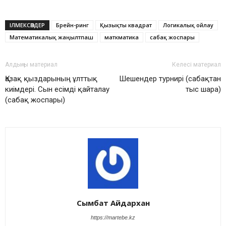
ІЛМЕКСӨЗДЕР
Брейн-ринг
Қызықты квадрат
Логикалық ойлау
Математикалық жаңылтпаш
маткматика
сабақ жоспары
Алдыңғы материал
Келесі материал
Қазақ қыздарының ұлттық
Шешендер турнирі (сабақтан
киімдері. Сын есімді қайталау
тыс шара)
(сабақ жоспары)
Сымбат Айдархан
https://martebe.kz