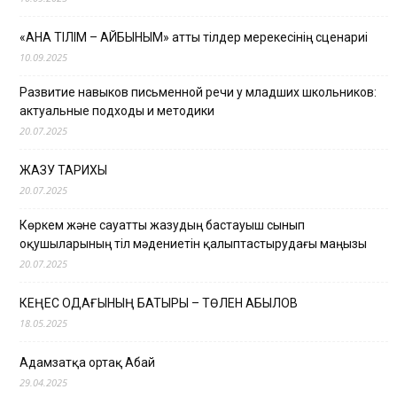
«АНА ТІЛІМ – АЙБЫНЫМ» атты тілдер мерекесінің сценариі
10.09.2025
Развитие навыков письменной речи у младших школьников:
актуальные подходы и методики
20.07.2025
ЖАЗУ ТАРИХЫ
20.07.2025
Көркем және сауатты жазудың бастауыш сынып
оқушыларының тіл мәдениетін қалыптастырудағы маңызы
20.07.2025
КЕҢЕС ОДАҒЫНЫҢ БАТЫРЫ – ТӨЛЕН ҚАБЫЛОВ
18.05.2025
Адамзатқа ортақ Абай
29.04.2025