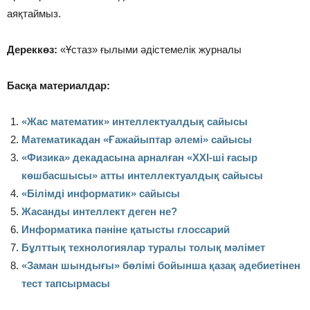
аяқтаймыз.
Дереккөз:
«Ұстаз» ғылыми әдістемелік журналы
Басқа материалдар:
«Жас математик» интеллектуалдық сайысы
Математикадан «Ғажайыптар әлемі» сайысы
«Физика» декадасына арналған «ХХI-ші ғасыр
көшбасшысы» атты интеллектуалдық сайысы
«Білімді информатик» сайысы
Жасанды интеллект деген не?
Информатика пәніне қатысты глоссарий
Бұлттық технологиялар туралы толық мәлімет
«Заман шындығы» бөлімі бойынша қазақ әдебиетінен
тест тапсырмасы