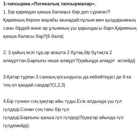
1-тапсырма.»Логикалық тапсырмалар».
1. Бір қариядан қанша балаңыз бар деп сұраған?!
Қарияның берген жауабы мынадай:»ұлым мен қыздарымның
саны бірдей және әр ұлымның үш қарындасы бар».Қарияның
қанша баласы бар?(6 бала)
2. 3 қайың өсіп тұр,әр ағашта 2 бұтақ.Әр бұтақта 2
алмұрттан.Барлығы неше алмұрт?(қайыңда алмұрт өспейді)
3.Қатар тұрған 3 санның қосындысы да көбейтіндісі де 6-ға
тең ол қандай сандар?(1,2,3)
4.Бір түннен соң қаңтар айы туды.Есік алдында үш гүл
гүлдеді.Сонан соң тағы бір гүл
гүлдеді.Барлығы қанша гүл гүлдеді?(қаңтар айында гүл
гүлдемейді).