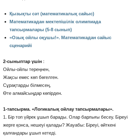
Қызықты сәт (математикалық сайыс)
Математикадан мектепішілік олимпиада
тапсырмалары (5-8 сынып)
«Озық ойлы оқушы!». Математикадан сайыс
сценарийі
2-сыныптар үшін
:
Ойлы-ойлы тереңнен,
Жақсы емес көп бөгелген.
Сұрақтарды білмесең,
Өте алмайсыңдар көпірден.
1-тапсырма. «Логикалық ойлау тапсырмалары».
1. Бір топ үйрек ұшып барады. Олар барлығы бесеу. Біреуі
жерге қонса, нешеуі қалады? Жауабы: Біреуі, өйткені
қалғандары ұшып кетеді.