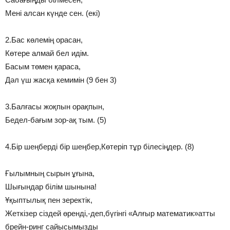
Мені алсан күнде сен. (екі)
2.Бас көлемің орасан,
Көтере алмай бел идім.
Басым төмен қараса,
Дәл үш жасқа кемимін (9 бен 3)
3.Балғасы жоқпын орақпын,
Бедел-бағым зор-ақ тым. (5)
4.Бір шеңберді бір шеңбер,Көтеріп тұр білесіңдер. (8)
Ғылымның сырын ұғына,
Шығындар білім шынына!
Ұқыптылық пен зеректік,
Жеткізер сіздей өренді,-деп,бүгінгі «Алғыр математик»атты
брейн-ринг сайысымызды