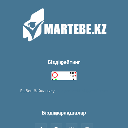
Біздің рейтинг
Бізбен байланысу:
tolegenberikbol@gmail.com
Біздің парақшалар