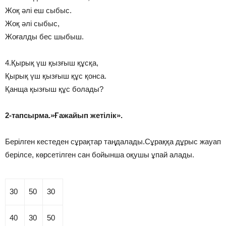
Жоқ әлі еш сыбыс.
Жоқ әлі сыбыс,
Жоғалды бес шыбыш.
4.Қырық үш қызғыш құсқа,
Қырық үш қызғыш құс қонса.
Қанща қызғыш құс болады?
2-тапсырма.»Ғажайып жетілік».
Берілген кестеден сұрақтар таңдалады.Сұраққа дұрыс жауап
берілсе, көрсетілген сан бойынша оқушы ұпай алады.
30
50
30
40
30
50