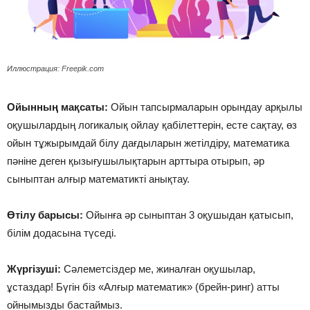
Иллюстрация: Freepik.com
Ойынның мақсаты:
Ойын тапсырмаларын орындау арқылы
оқушылардың логикалық ойлау қабілеттерін, есте сақтау, өз
ойын тұжырымдай білу дағдыларын жетілдіру, математика
пәніне деген қызығушылықтарын арттыра отырып, әр
сыныптан алғыр математикті анықтау.
Өтілу барысы:
Ойынға әр сыныптан 3 оқушыдан қатысып,
білім додасына түседі.
Жүргізуші:
Сәлеметсіздер ме, жиналған оқушылар,
ұстаздар! Бүгін біз «Алғыр математик» (брейн-ринг) атты
ойнымызды бастаймыз.