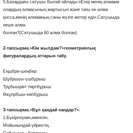
5.Базардағы сатушы былай ойлады:»Егер менің алмама
олардың алмасының жартысын және тағы он алма
қосса,менің алмамның саны жүзге жетер еді».Сатушыда
неше алма
болған?(Сатушыда 60 алма болған)
2-тапсырма.»Кім жылдам?»геометриялық
фигуралардың аттарын табу.
Еңшбре-шеңбер
Шұбршүы-үшбұрыш
Трұбышрөт-төртбұрыш
Өкұпрбшы-көпбұрыш
3-тапсырма.»Бұл қандай сандар?».
1.Бүкірлеумін,имекпін,
Мойынындай үйректің.
Сабағыңды білмесен,