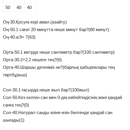
50
40
40
Оң-30.Қосуға кері амал.(азайту)
Оң-50.1 сағат 20 минутта неше минут бар?(80 минут)
Оң-40.а:9= 7(63)
Орта-50.1 метрде неше сантиметр бар?(100 сантиметр)
Орта-30.2+2.2 нешеге тең?(6)
Орта-40.Шаршы дегеніміз не?(барлық қабырғалары тең
төртбұрыш)
Сол-30.1 ғасырда неше жыл бар?(100жыл)
Сол-50.Кез келген сан мен 0-дің көбейтіндісінің мәні қандай
санға тең?(0)
Сол-40.Натурал санды өзіне-өзін бөлгенде қандай сан
шығады(1)