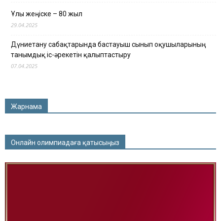
Ұлы жеңіске – 80 жыл
29.04.2025
Дүниетану сабақтарында бастауыш сынып оқушыларының
танымдық іс-әрекетін қалыптастыру
07.04.2025
Жарнама
Онлайн олимпиадаға қатысыңыз