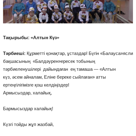
Тақырыбы: «Алтын Күз»
Тәрбиеші:
Құрметті қонақтар, ұстаздар! Бүгін «Балауса»ясли
бақшасының «Балдәурен»ересек тобының
тәрбиеленушілері дайындаған ең тамаша — «Алтын
күз, әсем айналам, Еліне береке сыйлаған» атты
ертеңгілігімізге қош келдіңіздер!
Армысыздар, халайық,
Бармысыздар халайық!
Күзгі тойды жұп жазбай,