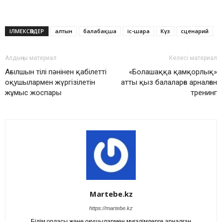
ІЛМЕКСӨЗДЕР
алтын
балабақша
іс-шара
Күз
сценарий
Алдыңғы материал
Келесі материал
Ағылшын тілі пәнінен қабілетті
«Болашаққа қамқорлық»
оқушылармен жүргізілетін
атты қыз балаларға арналған
жұмыс жоспары
тренинг
Martebe.kz
https://martebe.kz
Білім ордасы және оқушылармен мұғалімдерге арналған