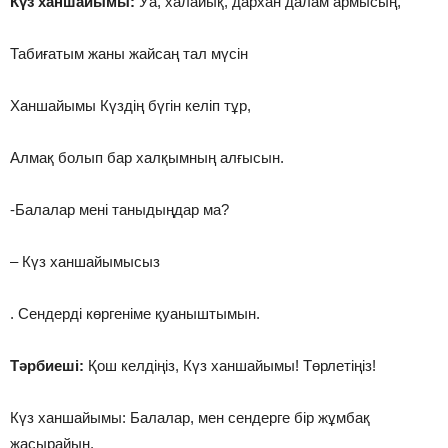
Күз ханшайымы:
Уа, халайық, дархан далам армысың,
Табиғатым жаны жайсаң тал мүсін
Ханшайымы Күздің бүгін келіп тұр,
Алмақ болып бар халқымның алғысын.
-Балалар мені таныдыңдар ма?
– Күз ханшайымысыз
. Сендерді көргеніме қуаныштымын.
Тәрбиеші:
Қош келдіңіз, Күз ханшайымы! Төрлетіңіз!
Күз ханшайымы: Балалар, мен сендерге бір жұмбақ
жасырайын.