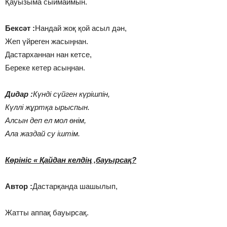
Қауызыма сыймаймын.
Бексәт :
Нандай жоқ қой асыл дән,
Жеп үйреген жасыңнан.
Дастарханнан нан кетсе,
Береке кетер асыңнан.
Дидар :
Күнді сүйген күрішпін,
Күллі жұртқа ырыспын.
Алсын деп ел мол өнім,
Ала жаздай су іштім.
Көрініс « Қайдан келдің ,бауырсақ?
Автор :
Дастарқанда шашылып,
Жатты аппақ бауырсақ.