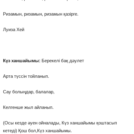
Ризамын, ризамын, ризамын қазірге.
Луиза Хей
Күз ханшайымы:
Берекелі бақ дәулет
Арта түссін тойланып.
Сау болыңдар, балалар,
Келгенше жыл айланып.
(Осы кезде әуен ойналады, Күз ханшайымы қоштасып
кетеді) Қош бол,Күз ханшайымы.