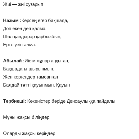
Жиі — жиі суғарып
Назым :
Көрсең егер бақшада,
Доп екен деп қалма.
Шөл қандырар қарбызбын,
Ерте үзіп алма.
Абылай :
Иісім жұпар аңқыған,
Бақшадағы шырынмын.
Жеп көргендер тамсанған
Балдай тәтті қауынмын. Қауын
Тәрбиеші:
Көкөністер бәріде Денсаулыққа пайдалы
Мұны жақсы біліңдер,
Оларды жақсы көріңдер