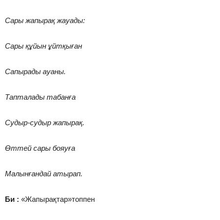
Сары жапырақ жауады:
Сары құйын ұйтқыған
Сапырады ауаны.
Тапталады табанға
Судыр-судыр жапырақ.
Өттей сары бояуғ
а
Малынғандай атырап.
Би :
«Жапырақтар»топпен