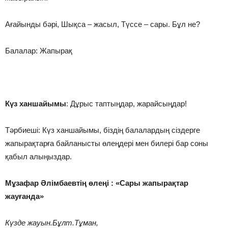
Ағайынды бәрі, Шықса – жасыл, Түссе – сары. Бұл не?
Балалар: Жапырақ
Күз ханшайымы
: Дұрыс таптыңдар, жарайсыңдар!
Тәрбиеші: Күз ханшайымы, біздің балалардың сіздерге
жапырақтарға байланысты өлеңдері мен билері бар соны
қабыл алыңыздар.
Мұзафар Әлімбаевтің өлеңі
: «Сары жапырақтар
жауғанда»
Күзде жауын.Бұлт.Тұман,