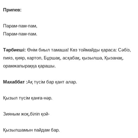
Припев:
Парам-пам-пам,
Парам-пам-пам.
Тәрбиеші:
Өнім биыл тамаша! Көз тоймайды қараса: Сәбіз,
пияз, қияр, картоп, Бұршақ, асқабақ, қызылша, Қызанақ,
орамжапыраққа қарашы.
Махаббат
:
Ақ түсім бар қант алар.
Қызыл түсім қанға-нәр.
Зияным жоқ,біліп қой-
Қызылшамын пайдам бар.