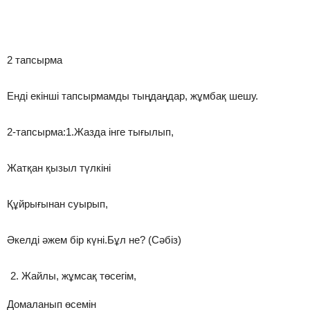
2 тапсырма
Енді екінші тапсырмамды тыңдаңдар, жұмбақ шешу.
2-тапсырма:1.Жазда інге тығылып,
Жатқан қызыл түлкіні
Құйрығынан суырып,
Әкелді әжем бір күні.Бұл не? (Сәбіз)
Жайлы, жұмсақ төсегім,
Домаланып өсемін