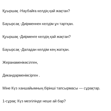
Қуыршақ -Наубайға келдің қай жақтан?
Бауырсақ -Диірменнен келдім ұн тартқан.
Қуыршақ -Диірменге келдің қай жақтан?
Бауырсақ -Даладан келдім кең жатқан.
Жеранаменікөсілген,
Дикандарменіөсірген .
Міне Күз ханшайымның бірінші тапсырмасы — сұрақтар.
1-сұрақ: Күз мезгілінде неше ай бар?