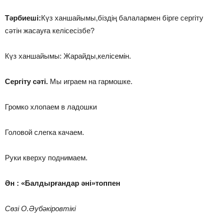
Тәрбиеші:
Күз ханшайымы,біздің балалармен бірге сергіту
сәтін жасауға келісесізбе?
Күз ханшайымы: Жарайды,келісемін.
Сергіту сәті.
Мы играем на гармошке.
Громко хлопаем в ладошки
Головой слегка качаем.
Руки кверху поднимаем.
Ән : «Балдырғандар әні»топпен
Сөзі О.Әубәкіровтікі