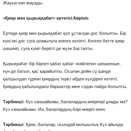
Жауын көп жауады.
«Қияр мен қырыққабат» ертегісі.Көрініс
Ертеде қияр мен қырыққабат қол ұстасқан дос болыпты. Бір
күні екі дос суға шомылуға өзенге келіпті. Келген бетте қияр
шешініп, суға күмп беріпті де жүзе бастапты.
Қырыққабат бір бірлеп қабат қабат «көйлегін» шешкенше,
күн де батып, қас қарайыпты. Осыған дейін су ішінде
қалшылдап тұрған қиярдың терісі әбден күлдіреп кетіпті.
Қиярдың қабығындағы бөршіктер міне содан пайда болыпты.
Тәрбиеші:
Күз ханшайымы, балалардың өнерлері ұнады ма?
Күз ханшайымы: Иә, балалардың бәрі өнерлі екен.
Тәрбиеші:
Қане, балалар, осындай молшылық Күз айында