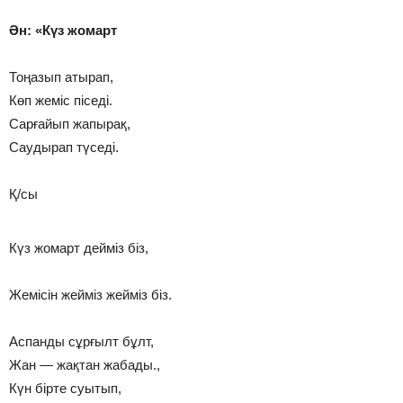
Ән: «Күз жомарт
Тоңазып атырап,
Көп жеміс піседі.
Сарғайып жапырақ,
Саудырап түседі.
Қ/сы
Күз жомарт дейміз біз,
Жемісін жейміз жейміз біз.
Аспанды сұрғылт бұлт,
Жан — жақтан жабады.,
Күн бірте суытып,