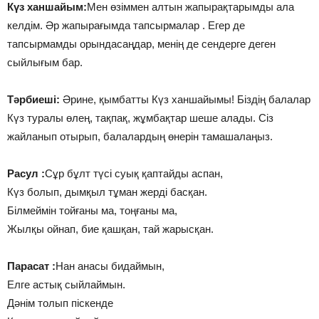
Күз ханшайым:
Мен өзіммен алтын жапырақтарымды ала
келдім. Әр жапырағымда тапсырмалар . Егер де
тапсырмамды орындасаңдар, менің де сендерге деген
сыйлығым бар.
Тәрбиеші:
Әрине, қымбатты Күз ханшайымы! Біздің балалар
Күз туралы өлең, тақпақ, жұмбақтар шеше алады. Сіз
жайланып отырып, балалардың өнерін тамашалаңыз.
Расул :
Сұр бұлт түсі суық қаптайды аспан,
Күз болып, дымқыл тұман жерді басқан.
Білмеймін тойғаны ма, тоңғаны ма,
Жылқы ойнап, бие қашқан, тай жарысқан.
Парасат :
Нан анасы бидаймын,
Елге астық сыйлаймын.
Дәнім толып піскенде