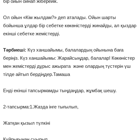
бір ойын ойнап жіберейік.
Ол ойын «Кім жылдам?» деп аталады. Ойын шарты
бойынша ұлдар бір себетке көкөністерді жинайды, ал қыздар
екінші себетке жемістерді.
Тәрбиеші:
Күз ханшайымы, балалардың ойынына баға
беріңіз. Күз ханшайымы: Жарайсыңдар, балалар! Көкөністер
мен жемістерді дұрыс ажырата және олардың түстерін үш
тілде айтып бердіңдер.Тамаша
Енді екінші тапсырмамды тыңдаңдар, жұмбақ шешу.
2-тапсырма:1.Жазда інге тығылып,
Жатқан қызыл түлкіні
Құйрығынан суырып,