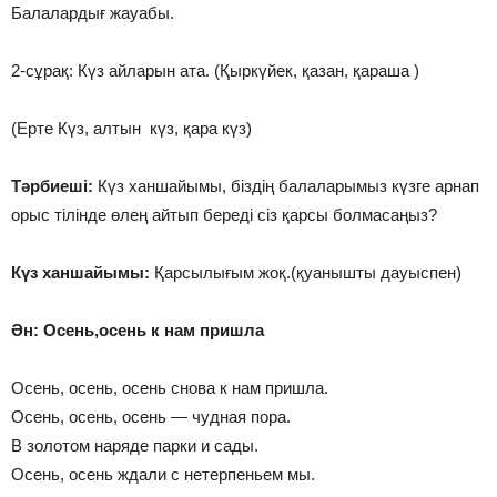
Балалардығ жауабы.
2-сұрақ: Күз айларын ата. (Қыркүйек, қазан, қараша )
(Ерте Күз, алтын күз, қара күз)
Тәрбиеші:
Күз ханшайымы, біздің балаларымыз күзге арнап
орыс тілінде өлең айтып береді сіз қарсы болмасаңыз?
Күз ханшайымы:
Қарсылығым жоқ.(қуанышты дауыспен)
Ән: Осень,осень к нам пришла
Осень, осень, осень снова к нам пришла.
Осень, осень, осень — чудная пора.
В золотом наряде парки и сады.
Осень, осень ждали с нетерпеньем мы.