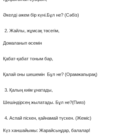
Әкелді әжем бір күні.Бұл не? (Сәбіз)
Жайлы, жұмсақ төсегім,
Домаланып өсемін
Қабат-қабат тоным бар,
Қалай оны шешемін Бұл не? (Орамжапырақ)
Қалың киім ұнатады,
Шешіндірсең жылатады. Бұл не?(Пияз)
Аспай піскен, қайнамай түскен. (Жеміс)
Күз ханшайымы: Жарайсыңдар, балалар!