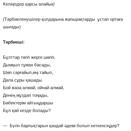
Келіңіздер қарсы алайық!
(Тәрбиеленушілер қолдарына жапырақтарды ұстап ортаға
шығады)
Тәрбиеші:
Бұлттар төгіп жерге шөгіп,
Дымқыл тұман басады,
Шөп сарғайып,өңі тайып,
Дала сұры қашады.
Бой жаза алмай, ойнай алмай,
Денең мұздап тоңады,
Бөбектерім айтыңдаршы
Бұл қай кезде болады?
— Бүгін барлықтарын қандай әдемі болып кеткенсіңдер?