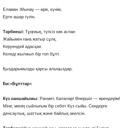
Еламан :Мынау — өрік, күнім,
Ерте ашар гүлін.
Тәрбиеші:
Тұңғиық, түпсіз көк аспан
Жайымен ғана жатыр сұлқ.
Керуендей адасқан
Келеді жылжып бір топ бұлт.
Қыздарымызды қарсы алыңыздар.
Би:«Бұлттар»
Күз ханшайымы:
Рахмет, балалар! Өнершіл — өрендерім!
Міне, менің сыйлығым бір себет Күз сыйы. Сендерге
денсаулық, шаттық және байлық әкелсін.