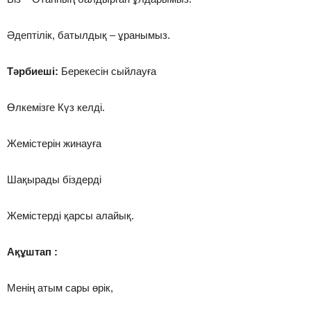
Әдептілік, батылдық – ұранымыз.
Тәрбиеші:
Берекесін сыйлауға
Өлкемізге Күз келді.
Жемістерін жинауға
Шақырады біздерді
Жемістерді қарсы алайық.
Ақұштап :
Менің атым сары өрік,