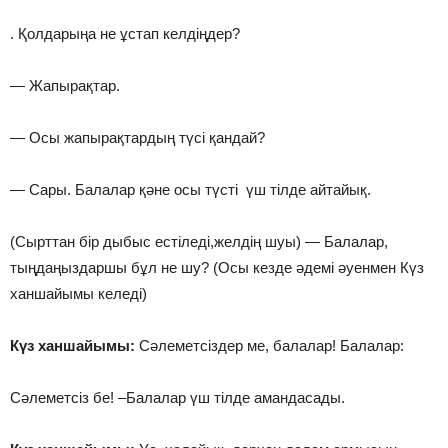
. Қолдарыңа не ұстап келдіңдер?
— Жапырақтар.
— Осы жапырақтардың түсі қандай?
— Сары. Балалар қәне осы түсті үш тілде айтайық.
(Сырттан бір дыбыс естіледі,желдің шуы) — Балалар,
тыңдаңыздаршы бұл не шу? (Осы кезде әдемі әуенмен Күз
ханшайымы келеді)
Күз ханшайымы:
Сәлеметсіздер ме, балалар! Балалар:
Сәлеметсіз бе! –Балалар үш тілде амандасады.