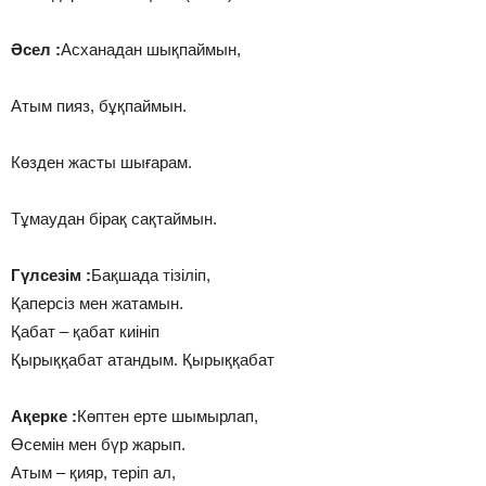
Әсел :
Асханадан шықпаймын,
Атым пияз, бұқпаймын.
Көзден жасты шығарам.
Тұмаудан бірақ сақтаймын.
Гүлсезім :
Бақшада тізіліп,
Қаперсіз мен жатамын.
Қабат – қабат киініп
Қырыққабат атандым. Қырыққабат
Ақерке :
Көптен ерте шымырлап,
Өсемін мен бүр жарып.
Атым – қияр, теріп ал,