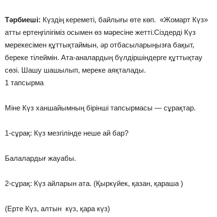
Тәрбиеші:
Күздің кереметі, байлығы өте көп. «Жомарт Күз»
атты ертеңгілігіміз осымен өз мәресіне жетті.Сіздерді Күз
мерекесімен құттықтаймын, әр отбасыларыңызға бақыт,
береке тілеймін. Ата-аналардың бүлдіршіндерге құттықтау
сөзі. Шашу шашылып, мереке аяқталады.
1 тапсырма
Міне Күз ханшайымның бірінші тапсырмасы — сұрақтар.
1-сұрақ: Күз мезгілінде неше ай бар?
Балалардығ жауабы.
2-сұрақ: Күз айларын ата. (Қыркүйек, қазан, қараша )
(Ерте Күз, алтын күз, қара күз)