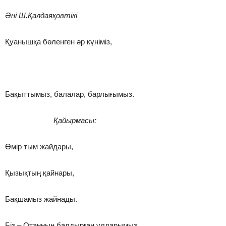
Әні Ш.Қалдаяқовтікі
Қуанышқа бөленген әр күніміз,
Бақыттымыз, балалар, барлығымыз.
Қайырмасы:
Өмір тым жайдары,
Қызықтың қайнары,
Бақшамыз жайнады.
Біз – Отанның балдырған ұлдарымыз.