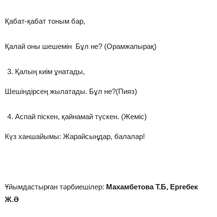
Қабат-қабат тоным бар,
Қалай оны шешемін Бұл не? (Орамжапырақ)
Қалың киім ұнатады,
Шешіндірсең жылатады. Бұл не?(Пияз)
Аспай піскен, қайнамай түскен. (Жеміс)
Күз ханшайымы: Жарайсыңдар, балалар!
Ұйымдастырған тәрбиешілер:
Махамбетова Т.Б,
Ергебек
Ж.Ә