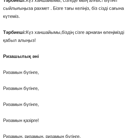
Тәрбиеші:
Күз ханшайымы, сізгеде мың алғыс! Бүгінгі
сыйлығыңыза рахмет . Бізге тағы келіңіз, біз сізді сағына
күтеміз.
Тәрбиеші:
Күз ханшайымы,біздің сізге арнаған өлеңімізді
қабыл алыңыз!
Ризашылық әні
Ризамын бүгінге,
Ризамын бүгінге,
Ризамын бүгінге,
Ризамын қазірге!
Ризамын, ризамын, ризамын бүгінге,