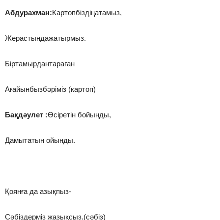
Абдурахман:
Картопбіздіңатамыз,
Жерастындажатырмыз.
Біртамырдантараған
Ағайынбызбәріміз (картоп)
Бақдәулет :
Өсіретін бойыңды,
Дамытатын ойынды.
Қоянға да азықпыз-
Сәбіздерміз жазықсыз.(сәбіз)