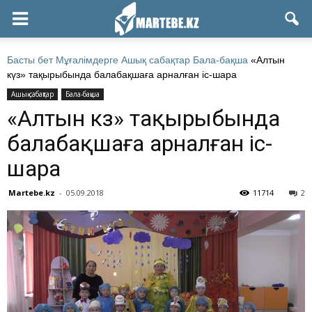
Басты бет
Мұғалімдерге
Ашық сабақтар
Бала-бақша
«Алтын
күз» тақырыбында балабақшаға арналған іс-шара
Ашық сабақтар
Бала-бақша
«Алтын күз» тақырыбында
балабақшаға арналған іс-
шара
Martebe.kz
-
05.09.2018
11714
2