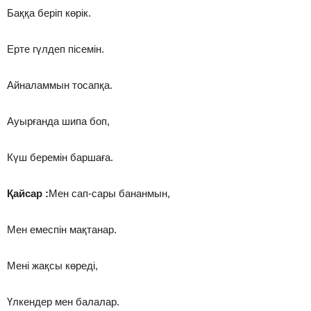
Баққа беріп көрік.
Ерте гүлдеп пісемін.
Айналаммын тосапқа.
Ауырғанда шипа боп,
Күш беремін баршаға.
Қайсар :
Мен сап-сары бананмын,
Мен емеспін мақтанар.
Мені жақсы көреді,
Үлкендер мен балалар.