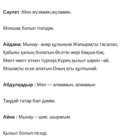
Сәулет :
Мен жүзіммін,жүзіммін.
Моншақ болып тізілдім.
Айдана:
Мынау- анар құлыным Жапырақты тасалап,
Қабығы қалың болатын.Өсетін жері бақша-бақ.
Мөлт-мөлт еткен түрлері.Күрең қызыл шіркін –ай,
Мошақты еске алатын.Оның аты құлпынай.
Абдулқадыр :
Мен — алмамын, алмамын
Таңдай татар бал дәмім.
Айна :
Мынау – шие, шырағым
Қызыл болып піседі.