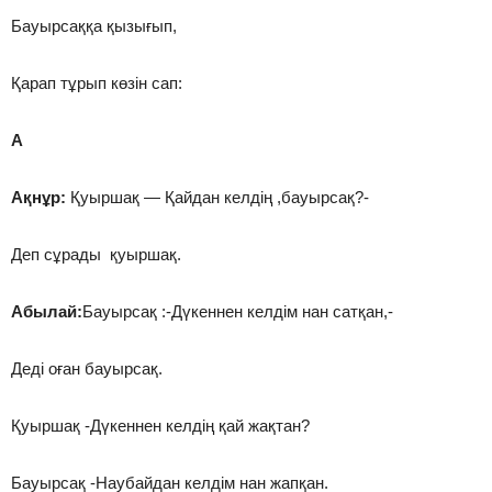
Бауырсаққа қызығып,
Қарап тұрып көзін сап:
А
Ақнұр:
Қуыршақ — Қайдан келдің ,бауырсақ?-
Деп сұрады қуыршақ.
Абылай:
Бауырсақ :-Дүкеннен келдім нан сатқан,-
Деді оған бауырсақ.
Қуыршақ -Дүкеннен келдің қай жақтан?
Бауырсақ -Наубайдан келдім нан жапқан.