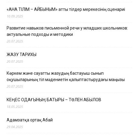
«АНА ТІЛІМ – АЙБЫНЫМ» атты тілдер мерекесінің сценариі
10.09.2025
Развитие навыков письменной речи у младших школьников:
актуальные подходы и методики
20.07.2025
ЖАЗУ ТАРИХЫ
20.07.2025
Көркем және сауатты жазудың бастауыш сынып
оқушыларының тіл мәдениетін қалыптастырудағы маңызы
20.07.2025
КЕҢЕС ОДАҒЫНЫҢ БАТЫРЫ – ТӨЛЕН ҚАБЫЛОВ
18.05.2025
Адамзатқа ортақ Абай
29.04.2025