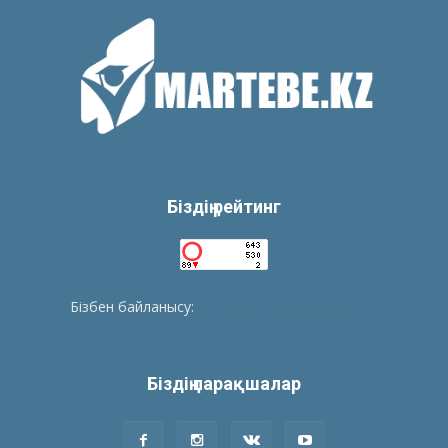
Біздің рейтинг
Бізбен байланысу:
tolegenberikbol@gmail.com
Біздің парақшалар