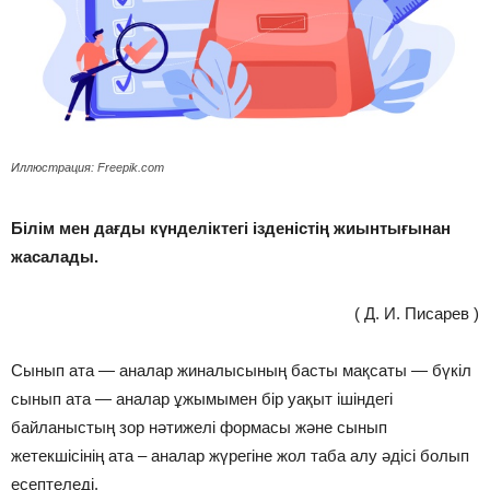
Иллюстрация: Freepik.com
Білім мен дағды күнделіктегі ізденістің жиынтығынан
жасалады.
( Д. И. Писарев )
Сынып ата — аналар жиналысының басты мақсаты — бүкіл
сынып ата — аналар ұжымымен бір уақыт ішіндегі
байланыстың зор нәтижелі формасы және сынып
жетекшісінің ата – аналар жүрегіне жол таба алу әдісі болып
есептеледі.