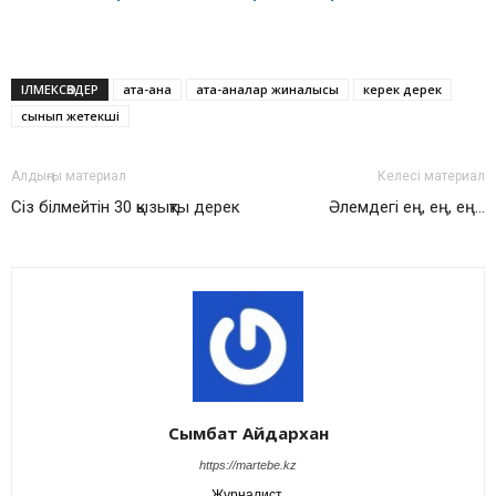
ІЛМЕКСӨЗДЕР
ата-ана
ата-аналар жиналысы
керек дерек
сынып жетекші
Алдыңғы материал
Келесі материал
Сіз білмейтін 30 қызықты дерек
Әлемдегі ең, ең, ең…
Сымбат Айдархан
https://martebe.kz
Журналист.