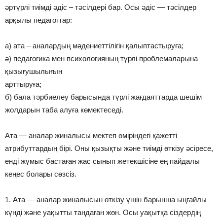
әртүрлі тиімді әдіс – тәсілдері бар. Осы әдіс — тәсілдер
арқылы педагогтар:
а) ата – аналардың мәдениеттілігін қалыптастыруға;
ә) педагогика мен психологияның түрлі проблемаларына
қызығушылығын
арттыруға;
б) бала тәрбиелеу барысында түрлі жағдаяттарда шешім
жолдарын таба алуға көмектеседі.
Ата — аналар жиналысы мектеп өміріндегі қажетті
атрибуттардың бірі. Оны қызықты және тиімді өткізу әсіресе,
енді жұмыс бастаған жас сынып жетекшісіне ең пайдалы
кеңес болары сөзсіз.
1. Ата — аналар жиналысын өткізу үшін барынша ыңғайлы
күнді және уақытты таңдаған жөн. Осы уақытқа сіздердің