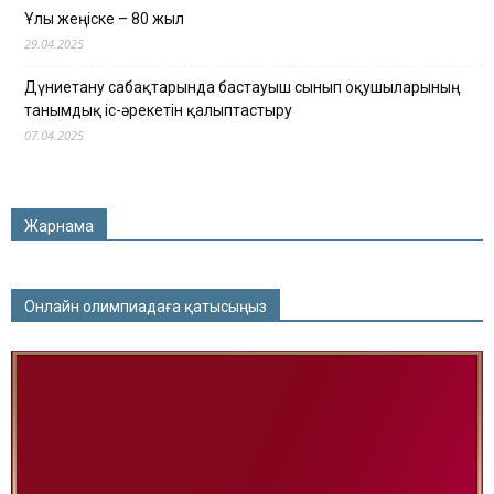
Ұлы жеңіске – 80 жыл
29.04.2025
Дүниетану сабақтарында бастауыш сынып оқушыларының
танымдық іс-әрекетін қалыптастыру
07.04.2025
Жарнама
Онлайн олимпиадаға қатысыңыз