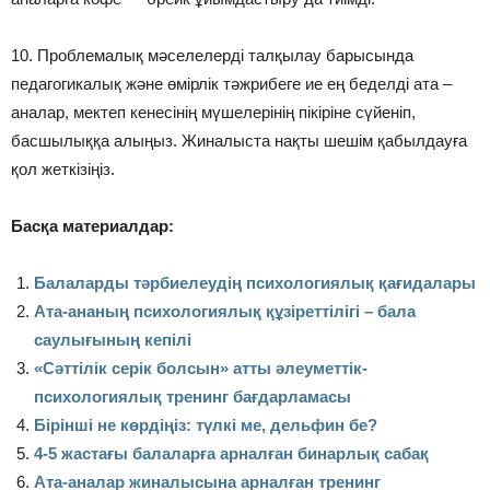
10. Проблемалық мәселелерді талқылау барысында
педагогикалық және өмірлік тәжрибеге ие ең беделді ата –
аналар, мектеп кенесінің мүшелерінің пікіріне сүйеніп,
басшылыққа алыңыз. Жиналыста нақты шешім қабылдауға
қол жеткізіңіз.
Басқа материалдар:
Балаларды тәрбиелеудің психологиялық қағидалары
Ата-ананың психологиялық құзіреттілігі – бала
саулығының кепілі
«Сәттілік серік болсын» атты әлеуметтік-
психологиялық тренинг бағдарламасы
Бірінші не көрдіңіз: түлкі ме, дельфин бе?
4-5 жастағы балаларға арналған бинарлық сабақ
Ата-аналар жиналысына арналған тренинг