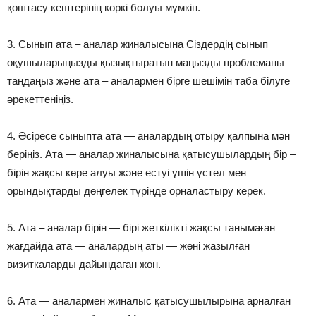
қоштасу кештерінің көркі болуы мүмкін.
3. Сынып ата – аналар жиналысына Сіздердің сынып
оқушыларыңызды қызықтыратын маңызды проблеманы
таңдаңыз және ата – аналармен бірге шешімін таба білуге
әрекеттеніңіз.
4. Әсіресе сыныпта ата — аналардың отыру қалпына мән
беріңіз. Ата — аналар жиналысына қатысушылардың бір –
бірін жақсы көре алуы және естуі үшін үстел мен
орындықтарды дөңгелек түрінде орналастыру керек.
5. Ата – аналар бірін — бірі жеткілікті жақсы танымаған
жағдайда ата — аналардың аты — жөні жазылған
визиткаларды дайындаған жөн.
6. Ата — аналармен жиналыс қатысушылырына арналған