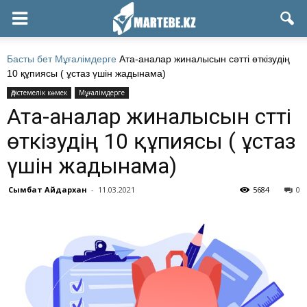
Басты бет
Мұғалімдерге
Ата-аналар жиналысын сәтті өткізудің
10 құпиясы ( ұстаз үшін жадынама)
Әдістемелік көмек
Мұғалімдерге
Ата-аналар жиналысын сәтті
өткізудің 10 құпиясы ( ұстаз
үшін жадынама)
Сымбат Айдархан
-
11.03.2021
5684
0