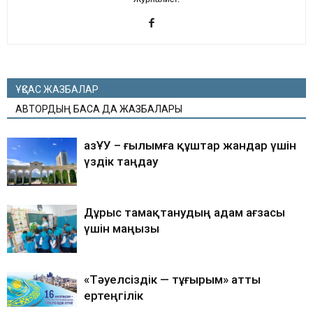
ҰҚСАС ЖАЗБАЛАР
АВТОРДЫҢ БАСҚА ДА ЖАЗБАЛАРЫ
ҚазҰУ – ғылымға құштар жандар үшін
үздік таңдау
Дұрыс тамақтанудың адам ағзасы
үшін маңызы
«Тәуелсіздік — тұғырым» атты
ертеңгілік