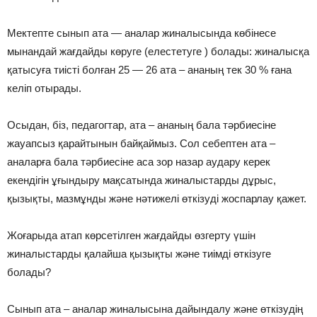
Мектепте сынып ата — аналар жиналысында көбінесе
мынандай жағдайды көруге (елестетуге ) болады: жиналысқа
қатысуға тиісті болған 25 — 26 ата – ананың тек 30 % ғана
келіп отырады.
Осыдан, біз, педагогтар, ата – ананың бала тәрбиесіне
жауапсыз қарайтынын байқаймыз. Сол себептен ата –
аналарға бала тәрбиесіне аса зор назар аудару керек
екендігін ұғындыру мақсатында жиналыстарды дұрыс,
қызықты, мазмұнды және нәтижелі өткізуді жоспарлау қажет.
Жоғарыда атап көрсетілген жағдайды өзгерту үшін
жиналыстарды қалайша қызықты және тиімді өткізуге
болады?
Сынып ата – аналар жиналысына дайындалу және өткізудің