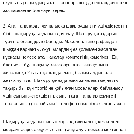
оқушылырыңыздың, ата — аналарының да ешқандай істері
жоспарланған болмауы керек.
2. Ата – аналарды жиналысқа шақырудың тиімді әдістерінің
бірі – шақыру қағаздарын даярлау. Шақыру қағаздарын
түрліше безендіруге болады. Мәселен: типографиядан
шыққан варианты, оқушылардың өз қолымен жасалған
нұсқасы немесе ата – аналар комитетінің көмегімен. Ең
бастысы, бұл шақыру қағаздары ата – ана қолына
жиналысқа 2 сағат қалғанда емес, бәлкім алдын ала
жеткізілуі тиіс. Шақыру қағаздарына жиналыстың нақты
тақырыбы, күн тәртібіне қойылған мәселелер, байланысу
үшін сынып жетекшісінің, сынып ата – аналар комитеті
төрағасының ( төрайымы ) телефон нөмері жазылғаны жөн.
Шақыру қағаздары сынып қорында жиналып, кез келген
мейрам, әсіресе оқу жылының аяқталуы немесе мектеппен