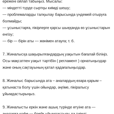
ережені ойлап табыңыз. Мысалы:
— міндетті түрде сыртқы киімді шешу;
— проблемаларды талқылау барысында үндемей отыруға
болмайды;
— ұсыныстарға, пікірлерге қарсы шыққанда өз ұсыныстарын
енгізу;
— бір — бірін аты — жөнімен атауға; т. б.
7. Жиналысқа шақырылғандардың уақытын бағалай біліңіз.
Осы мақсатпен уақыт тәртібін ( регламент ) орнатыңыздар
және оның сақтауының қатал қадағалыңыздар.
8. Жиналыс барысында ата – аналардың өзара қарым –
қатынаста болу үшін ойындар, әңгіме, пікіралысу
ұйымдастырыңыз.
9. Жиналысты еркін және ашық түрінде өтуіне ата —
аналарға кофе — брейк ұйымдастыру да тиімді.