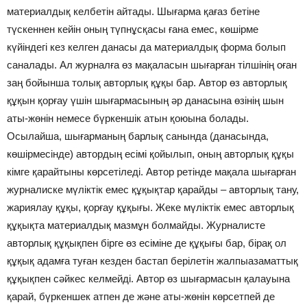
материалдық келбетін айтады. Шығарма қағаз бетіне
түскеннен кейін оның түпнұсқасы ғана емес, көшірме
күйіндегі кез келген данасы да материалдық форма болып
саналады. Ал журналға өз мақаласын шығарған тілшінің оған
заң бойынша толық авторлық құқы бар. Автор өз авторлық
құқын қорғау үшін шығармасының әр данасына өзінің шын
аты-жөнін немесе бүркеншік атын қоюына болады.
Осылайша, шығарманың барлық санында (данасында,
көшірмесінде) автордың есімі қойылып, оның авторлық құқы
кімге қарайтыны көрсетіледі. Автор ретінде мақала шығарған
журналиске мүліктік емес құқықтар қарайды – авторлық тану,
жариялау құқы, қорғау құқығы. Жеке мүліктік емес авторлық
құқықта материалдық мазмұн болмайды. Журналисте
авторлық құқықпен бірге өз есіміне де құқығы бар, бірақ ол
құқық адамға туған кезден бастап берілетін жалпыазаматтық
құқықпен сәйкес келмейді. Автор өз шығармасын қалауына
қарай, бүркеншек атпен де және аты-жөнін көрсетпей де