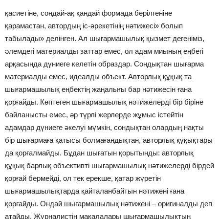
қасиетіне, сондай-ақ қандай формада берілгеніне
қарамастан, автордың іс-әрекетінің нәтижесі» болып
табылады» делінген. Ал шығармашылық қызмет дегеніміз,
әлемдегі материалды заттар емес, ол адам миының еңбегі
арқасында дүниеге келетін образдар. Сондықтан шығарма
материалды емес, идеалды объект. Авторлық құқық та
шығармашылық еңбектің жаңалығы бар нәтижесін ғана
қорғайды. Көптеген шығармашылық нәтижелерді бір біріне
байланысты емес, әр түрлі жерлерде жұмыс істейтін
адамдар дүниеге әкелуі мүмкін, сондықтан олардың нақты
бір шығармаға қатысы болмағандықтан, авторлық құқықтары
да қорғалмайды. Бұдан шығатын қорытынды: авторлық
құқық барлық объективті шығармашылық нәтижелерді бірдей
қорғай бермейді, ол тек ерекше, қатар жүретін
шығармашылықтарда қайталанбайтын нәтижені ғана
қорғайды. Ондай шығармашылық нәтижені – оригиналды деп
атайды. Журналистің мақалалары шығармашылықтың