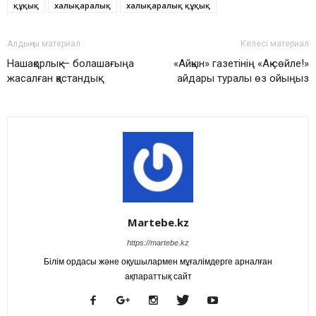
құқық
халықаралық
халықаралық құқық
Алдыңғы материал
Келесі материал
Нашақорлық — болашағыңа
«Айқын» газетінің «Ақ сөйле!»
жасалған қастандық
айдары туралы өз ойыңыз
Martebe.kz
https://martebe.kz
Білім ордасы және оқушылармен мұғалімдерге арналған
ақпараттық сайт