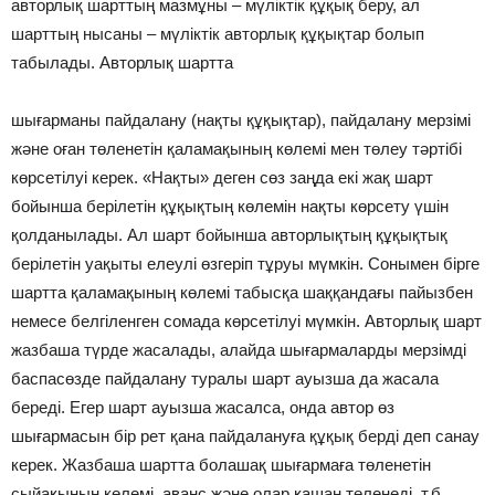
авторлық шарттың мазмұны – мүліктік құқық беру, ал
шарттың нысаны – мүліктік авторлық құқықтар болып
табылады. Авторлық шартта
шығарманы пайдалану (нақты құқықтар), пайдалану мерзімі
және оған төленетін қаламақының көлемі мен төлеу тәртібі
көрсетілуі керек. «Нақты» деген сөз заңда екі жақ шарт
бойынша берілетін құқықтың көлемін нақты көрсету үшін
қолданылады. Ал шарт бойынша авторлықтың құқықтық
берілетін уақыты елеулі өзгеріп тұруы мүмкін. Сонымен бірге
шартта қаламақының көлемі табысқа шаққандағы пайызбен
немесе белгіленген сомада көрсетілуі мүмкін. Авторлық шарт
жазбаша түрде жасалады, алайда шығармаларды мерзімді
баспасөзде пайдалану туралы шарт ауызша да жасала
береді. Егер шарт ауызша жасалса, онда автор өз
шығармасын бір рет қана пайдалануға құқық берді деп санау
керек. Жазбаша шартта болашақ шығармаға төленетін
сыйақының көлемі, аванс және олар қашан төленеді, т.б.