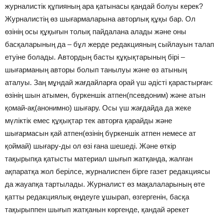
журналистік құпияның ара қатынасы қандай болуы керек?
Журналистің өз шығармаларына авторлық құқы бар. Ол
өзінің осы құқығын толық пайдалана алады және оны
басқаларының да – бұл жерде редакцияның сыйлауын талап
етуіне болады. Автордың басты құқықтарының бірі –
шығарманың авторы болып танылуы және өз атының
аталуы. Заң мұндай жағдайларға орай үш әдісті қарастырған:
өзінің шын атымен, бүркеншік атпен(псевдоним) және атын
қомай-ақ(анонимно) шығару. Осы үш жағдайда да жеке
мүліктік емес құқықтар тек авторға қарайды және
шығармасын қай атпен(өзінің бүркеншік атпен немесе ат
қоймай) шығару-ды ол өзі ғана шешеді. Және өткір
тақырыпқа қатысты материал шығып жатқанда, жалған
ақпаратқа жол берілсе, журналиспен бірге газет редакциясы
да жауапқа тартылады. Журналист өз мақалаларының өте
қатты редакциялық өңдеуге ұшырап, өзгергенін, басқа
тақырыппен шығып жатқанын көргенде, қандай әрекет