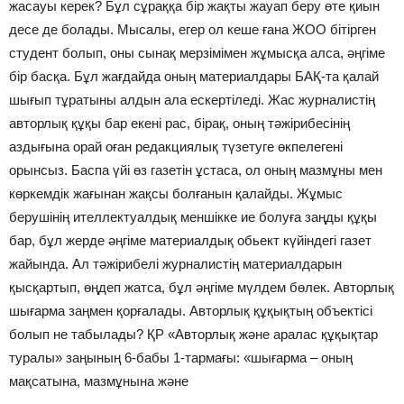
жасауы керек? Бұл сұраққа бір жақты жауап беру өте қиын
десе де болады. Мысалы, егер ол кеше ғана ЖОО бітірген
студент болып, оны сынақ мерзімімен жұмысқа алса, әңгіме
бір басқа. Бұл жағдайда оның материалдары БАҚ-та қалай
шығып тұратыны алдын ала ескертіледі. Жас журналистің
авторлық құқы бар екені рас, бірақ, оның тәжірибесінің
аздығына орай оған редакциялық түзетуге өкпелегені
орынсыз. Баспа үйі өз газетін ұстаса, ол оның мазмұны мен
көркемдік жағынан жақсы болғанын қалайды. Жұмыс
берушінің ителлектуалдық меншікке ие болуға заңды құқы
бар, бұл жерде әңгіме материалдық обьект күйіндегі газет
жайында. Ал тәжірибелі журналистің материалдарын
қысқартып, өңдеп жатса, бұл әңгіме мүлдем бөлек. Авторлық
шығарма заңмен қорғалады. Авторлық құқықтың объектісі
болып не табылады? ҚР «Авторлық және аралас құқықтар
туралы» заңының 6-бабы 1-тармағы: «шығарма – оның
мақсатына, мазмұнына және