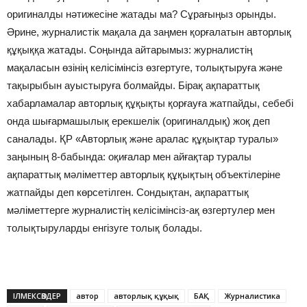
оригиналды нәтижесіне жатады ма? Сұрағыңыз орынды.
Әрине, журналистік мақала да заңмен қорғалатын авторлық
құқыққа жатады. Соңында айтарымыз: журналистің
мақаласын өзінің келісімінсіз өзгертуге, толықтыруға және
тақырыбын ауыстыруға болмайды. Бірақ ақпараттық
хабарламалар авторлық құқықты қорғауға жатпайды, себебі
онда шығармашылық ерекшелік (оригиналдық) жоқ деп
саналады. ҚР «Авторлық және аралас құқықтар туралы»
заңының 8-бабында: оқиғалар мен айғақтар туралы
ақпараттық мәліметтер авторлық құқықтың объектілеріне
жатпайды деп көрсетілген. Сондықтан, ақпараттық
мәліметтерге журналистің келісімінсіз-ақ өзгертулер мен
толықтыруларды енгізуге толық болады.
ІЛМЕКСӨЗДЕР
автор
авторлық құқық
БАҚ
Журналистика