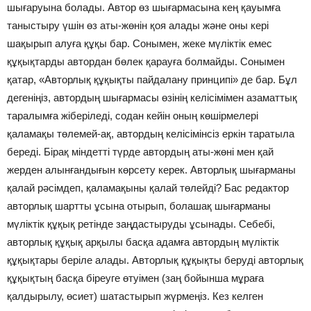
шығаруына болады. Автор өз шығармасына кең қауымға
таныстыру үшін өз аты-жөнін қоя алады және оны кері
шақырып алуға құқы бар. Сонымен, жеке мүліктік емес
құқықтарды автордан бөлек қарауға болмайды. Сонымен
қатар, «Авторлық құқықты пайдалану принципі» де бар. Бұл
дегеніңіз, автордың шығармасы өзінің келісімімен азаматтық
таралымға жіберіледі, содан кейін оның көшірмелері
қаламақы төлемей-ақ, автордың келісімінсіз еркін таратыла
береді. Бірақ міндетті түрде автордың аты-жөні мен қай
жерден алынғандығын көрсету керек. Авторлық шығарманы
қалай рәсімдеп, қаламақыны қалай төлейді? Бас редактор
авторлық шартты ұсына отырып, болашақ шығарманы
мүліктік құқық ретінде заңдастыруды ұсынады. Себебі,
авторлық құқық арқылы басқа адамға автордың мүліктік
құқықтары беріле алады. Авторлық құқықты беруді авторлық
құқықтың басқа біреуге өтуімен (заң бойынша мұраға
қалдырылу, өсиет) шатастырып жүрмеңіз. Кез келген