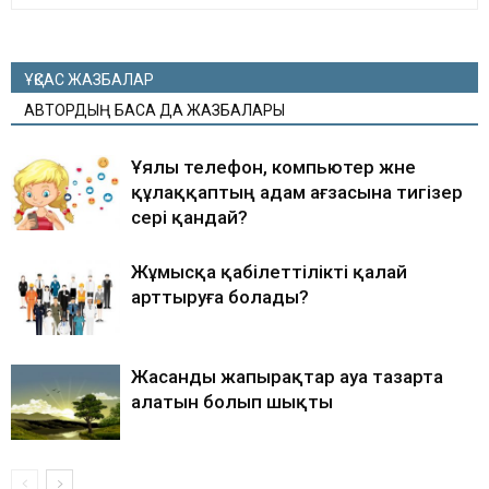
ҰҚСАС ЖАЗБАЛАР
АВТОРДЫҢ БАСҚА ДА ЖАЗБАЛАРЫ
Ұялы телефон, компьютер және
құлаққаптың адам ағзасына тигізер
әсері қандай?
Жұмысқа қабілеттілікті қалай
арттыруға болады?
Жасанды жапырақтар ауа тазарта
алатын болып шықты