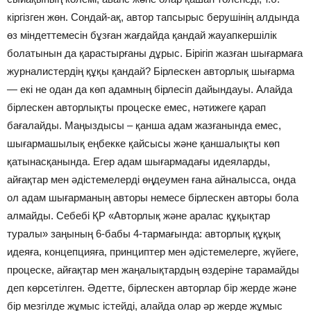
кіргізген жөн. Сондай-ақ, автор тапсырыс берушінің алдында
өз міндеттемесін бұзған жағдайда қандай жауапкершілік
болатынын да қарастырғаны дұрыс. Бірігіп жазған шығармаға
журналистердің құқы қандай? Бірлескен авторлық шығарма
— екі не одан да көп адамның бірлесіп дайындауы. Алайда
бірлескен авторлықты процеске емес, нәтижеге қарап
бағалайды. Маңыздысы – қанша адам жазғанында емес,
шығармашылық еңбекке қайсысы және қаншалықты көп
қатынасқанында. Егер адам шығармадағы идеяларды,
айғақтар мен әдістемелерді өңдеумен ғана айналысса, онда
ол адам шығарманың авторы немесе бірлескен авторы бола
алмайды. Себебі ҚР «Авторлық және аралас құқықтар
туралы» заңының 6-бабы 4-тармағында: авторлық құқық
идеяға, концепцияға, принциптер мен әдістемелерге, жүйеге,
процеске, айғақтар мен жаңалықтардың өздеріне тарамайды
деп көрсетілген. Әдетте, бірлескен авторлар бір жерде және
бір мезгілде жұмыс істейді, алайда олар әр жерде жұмыс