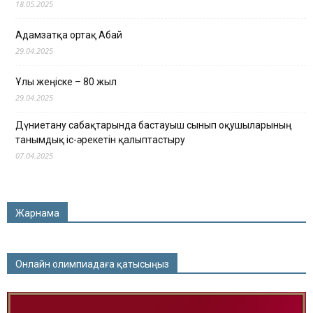
18.05.2025
Адамзатқа ортақ Абай
29.04.2025
Ұлы жеңіске – 80 жыл
29.04.2025
Дүниетану сабақтарында бастауыш сынып оқушыларының
танымдық іс-әрекетін қалыптастыру
07.04.2025
Жарнама
Онлайн олимпиадаға қатысыңыз