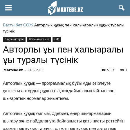
Басты бет
СӨЖ
Авторлық құқық пен халықаралық құқық туралы
түсінік
Студенттерге
Журналистика
СӨЖ
Авторлық құқық пен халықаралық
құқық туралы түсінік
Martebe.kz
-
23.12.2016
5157
1
Авторлық құқық — программалық бұйымды әзірлеуге
қатысты автордың құқықтық жағдайын анықтайтын заң
шығаратын нормалар жиынтығы.
Авторлық құқық ғылым, әдебиет, өнер шығармаларын
шығару және пайдалануға байланысты қатынасты реттейтін
азаматтық құкық тарауы; ол ұлттық құқық пен авторлық