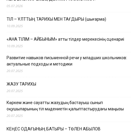
05.07.2026
ТІЛ – ҰЛТТЫҢ ТАРИХЫ МЕН ТАҒДЫРЫ (шығарма)
10.09.2025
«АНА ТІЛІМ – АЙБЫНЫМ» атты тілдер мерекесінің сценариі
10.09.2025
Развитие навыков письменной речи у младших школьников:
актуальные подходы и методики
20.07.2025
ЖАЗУ ТАРИХЫ
20.07.2025
Көркем және сауатты жазудың бастауыш сынып
оқушыларының тіл мәдениетін қалыптастырудағы маңызы
20.07.2025
КЕҢЕС ОДАҒЫНЫҢ БАТЫРЫ – ТӨЛЕН ҚАБЫЛОВ