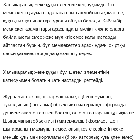
Халықаралық жеке құқық дегенде кең ауқымды бір
мемлекеттің аумағында ғана орын алмайтын ақаматтық –
құқықтық қатынастар туралы айтуға болады. Қайсыбір
мемлекет азаматтары арасындағы мүліктік және оларға
байланысты емес жеке мүліктік емес қатынастарды
айтпастан бұрын, бұл мемлекеттер арасындағы сыртқы
саяси қатынастарды да қозғап өту керек.
Халықаралық жеке құқық бұл шетел элементінің
қатысуымен болатын қатынастарды реттейді.
Журналист өзінің шығармашылық еңбегін жұмсап,
туындысын (шығарма) объективті материалды формада
дүниеге әкелген сәттен бастап, ол оған авторлық құқыққа ие.
Шығарманың объективті (материалды) формасы деп –
шығарманың мазмұнын емес, оның көзге көрінетін жеке
меншік құқымен қорғалатын (бірақ авторлық құқықпен емес)