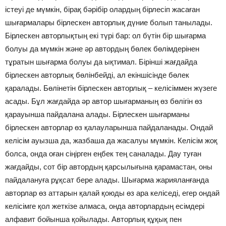
істеуі де мүмкін, бірақ бәрібір олардың бірлесіп жасаған
шығармалары бірлескен авторлық дүние болып танылады.
Бірлескен авторлықтың екі түрі бар: ол бүтін бір шығарма
болуы да мүмкін және әр автордың бөлек бөлімдерінен
тұратын шығарма болуы да ықтимал. Бірінші жағдайда
бірлескен авторлық бөлінбейді, ал екіншісінде бөлек
қаралады. Бөлінетін бірлескен авторлық – келісіммен жүзеге
асады. Бұл жағдайда әр автор шығарманың өз бөлігін өз
қарауынша пайдалана алады. Бірлескен шығарманы
бірлескен авторлар өз қалауларынша пайдаланады. Ондай
келісім ауызша да, жазбаша да жасалуы мүмкін. Келісім жоқ
болса, онда оған сіңірген еңбек тең саналады. Дау туған
жағдайды, сот бір автордың қарсылығына қарамастан, оны
пайдалануға рұқсат бере алады. Шығарма жарияланғанда
авторлар өз аттарын қалай қоюды өз ара келіседі, егер ондай
келісімге қол жеткізе алмаса, онда авторлардың есімдері
алфавит бойынша қойылады. Авторлық құқық пен