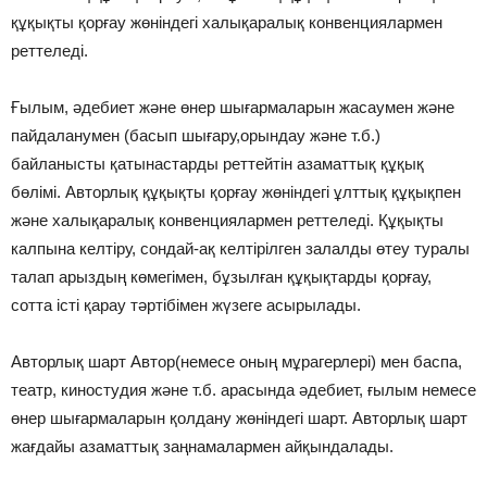
құқықты қорғау жөніндегі халықаралық конвенциялармен
реттеледі.
Ғылым, әдебиет және өнер шығармаларын жасаумен және
пайдаланумен (басып шығару,орындау және т.б.)
байланысты қатынастарды реттейтін азаматтық құқық
бөлімі. Авторлық құқықты қорғау жөніндегі ұлттық құқықпен
және халықаралық конвенциялармен реттеледі. Құқықты
калпына келтіру, сондай-ақ келтірілген залалды өтеу туралы
талап арыздың көмегімен, бұзылған құқықтарды қорғау,
сотта істі қарау тәртібімен жүзеге асырылады.
Авторлық шарт Автор(немесе оның мұрагерлері) мен баспа,
театр, киностудия және т.б. арасында әдебиет, ғылым немесе
өнер шығармаларын қолдану жөніндегі шарт. Авторлық шарт
жағдайы азаматтық заңнамалармен айқындалады.